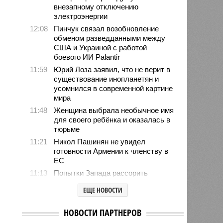
внезапному отключению
электроэнергии
12:08
Пинчук связал возобновление
обменом разведданными между
США и Украиной с работой
боевого ИИ Palantir
11:59
Юрий Лоза заявил, что не верит в
существование инопланетян и
усомнился в современной картине
мира
11:48
Женщина выбрала необычное имя
для своего ребёнка и оказалась в
тюрьме
11:21
Никол Пашинян не увидел
готовности Армении к членству в
ЕС
11:13
Попытки Запада рассорить
Москву и Астану назвали
ЕЩЕ НОВОСТИ
бесперспективными
10:44
Премьер Литвы Синкявичюс
НОВОСТИ ПАРТНЕРОВ
опроверг слова министра обороны