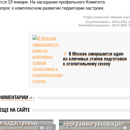
тся 19 января. На заседании профильного Комитета
рос о комплексном развитии территории застроек.
Отдел новостей «Нашей вер
Опубликовано:
19.01.2021 
Отредактировано:
19.01.2021 
В Москве завершается один
из ключевых этапов подготовки
к отопительному сезону
ОММЕНТАРИИ
0
 дом по
Власти Москвы
мме реновации в
определили этапы
ЕЩЕ НА САЙТЕ
 Ростокино
переселения по
л кадастровый
программе реновации
4855