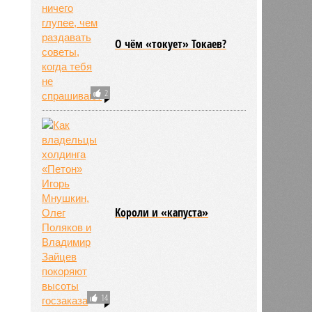
О чём «токует» Токаев?
2
Kороли и «капуста»
14