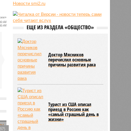
о российской угрозе
Новости smi2.ru
10:39
Украинскому кандидату в конгресс
США запретили приходить на
сии»
пляж после драки
16:44
10:33
Аргентина и Мексика поддержали
16:44
ЕЩЕ ИЗ РАЗДЕЛА «ОБЩЕСТВО»
Инфантино после его промаха с
попыткой продать долю ЧМ
10:28
Крупнейшие финансовые
компании США на Уолл-стрит
Доктор Мясников
подверглись массированной
перечислил основные
кибератаке
причины развития рака
Турист из США описал
приезд в Россию как
«самый страшный день в
жизни»
1975