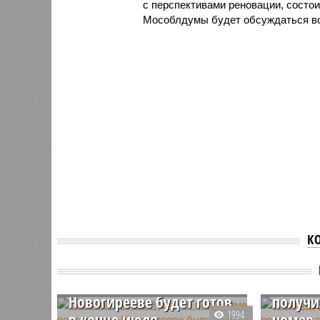
с перспективами реновации, состои
Мособлдумы будет обсуждаться воп
К
Первый
Собянин: Первый дом по
програ
программе реновации в
районе
Новогирееве будет готов
получи
1994
в конце июля
номер