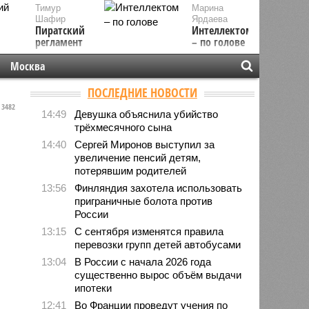
Тимур
Марина
Шафир
Ярдаева
Пиратский
Интеллектом
регламент
– по голове
Москва
ПОСЛЕДНИЕ НОВОСТИ
3482
14:49
Девушка объяснила убийство
трёхмесячного сына
14:40
Сергей Миронов выступил за
увеличение пенсий детям,
потерявшим родителей
13:56
Финляндия захотела использовать
приграничные болота против
России
13:15
С сентября изменятся правила
перевозки групп детей автобусами
13:04
В России с начала 2026 года
существенно вырос объём выдачи
ипотеки
12:41
Во Франции проведут учения по