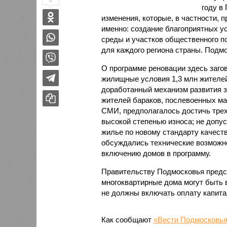
0
году в
изменения, которые, в частности, 
именно: создание благоприятных у
среды и участков общественного п
для каждого региона страны. Подм
О программе реновации здесь загов
жилищные условия 1,3 млн жителей
доработанный механизм развития з
жителей бараков, послевоенных ма
СМИ, предполагалось достичь трех
высокой степенью износа; не допус
жилье по новому стандарту качеств
обсуждались технические возможно
включению домов в программу.
Правительству Подмосковья предст
многоквартирные дома могут быть в
не должны включать оплату капита
Как сообщают
«Вести Подмосковь