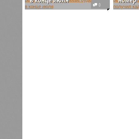
0
В российской столице активно
Управлени
продолжается процесс
Москве п
расселения жителей ветхих
номер до
домов в новые многоэтажки по
реноваци
программе реновации
Сельскох
московского жилищного фонда.
столично