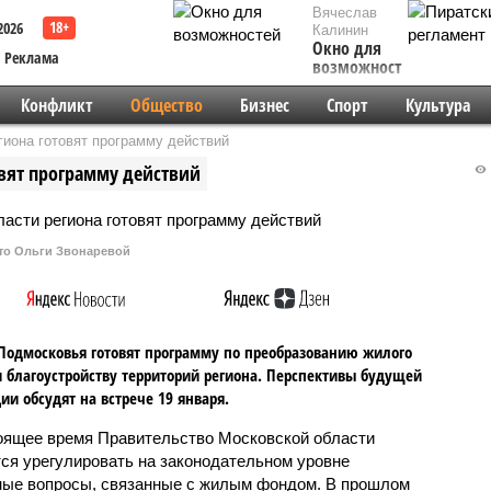
Вячеслав
2026
Калинин
Окно для
Реклама
возможностей
Конфликт
Общество
Бизнес
Спорт
Культура
гиона готовят программу действий
овят программу действий
то Ольги Звонаревой
Подмосковья готовят программу по преобразованию жилого
 благоустройству территорий региона. Перспективы будущей
ии обсудят на встрече 19 января.
оящее время Правительство Московской области
тся урегулировать на законодательном уровне
ые вопросы, связанные с жилым фондом. В прошлом