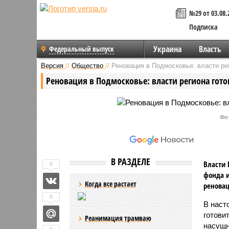
№29 от 03.08.
Подписка
Украина
Власть
Федеральный выпуск
Версия
//
Общество
//
Реновация в Подмосковье: власти ре
Реновация в Подмосковье: власти региона гот
Фо
В РАЗДЕЛЕ
Власти 
0
фонда и
Когда все растает
реновац
0
В наст
готови
Реанимация трамваю
насущн