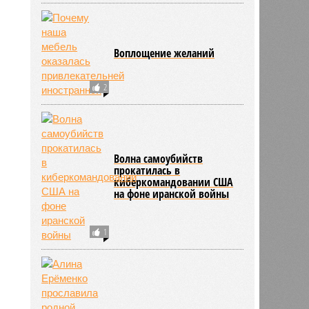
Воплощение желаний
2
Волна самоубийств
прокатилась в
киберкомандовании США
на фоне иранской войны
1