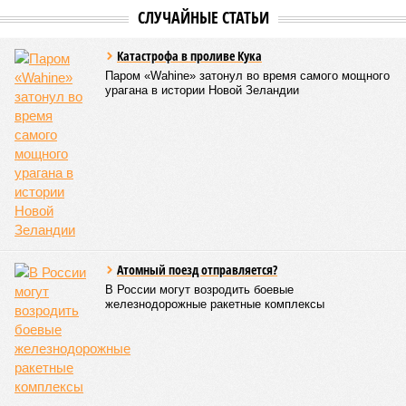
Гарник Туманян, политолог
– Вероятно, в случае разрыва концессии Пашинян со
своими европейскими партнёрами могут
инициировать новый проект на территории Армении
подобно трамповскому TRIPP, где будет создана
европейская концессия для управления путями, а
доходы от эксплуатации путей будут делиться плюс-
минус в таком же соотношении, как с американцами
(74% – Вашингтону, 26% – Еревану).
Мирослава Регинская, публицист
– Довольно вероятным представляется вариант
развития событий, при котором после ухода РЖД
железные дороги Армении быстро обретут другого
спонсора. Вряд ли Пашинян стал бы провоцировать
РЖД совсем без гарантий. В сущности, это очередной
и привычный уже «слив» России бывшими союзниками.
Потерянные нами сателлиты ищут и обретают
новых хозяев, и никакая благодарность или даже