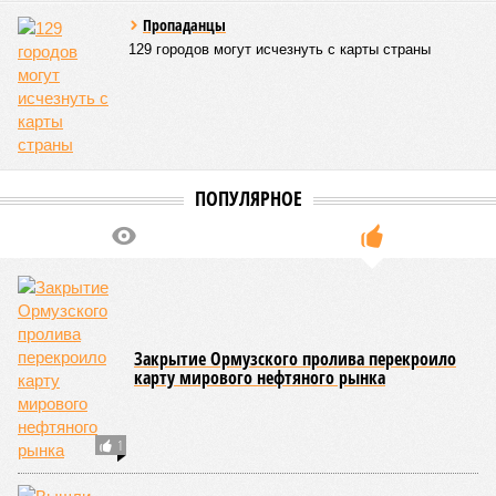
подаренная от щедрот Российского государства
значительная выгода их в этом не могут остановить.
Юрий Баранчик, политолог
– Понятно, почему Пашинян хочет отжать актив
РЖД – в отместку за закрытие российских рынков. Ну
и вообще, чтобы ничего российского в стране не
осталось. Вместе с тем, если маленький Пашинян
отожмёт актив большой РЖД в маленькой Армении,
то о какой результативной внешней политике России
можно будет говорить в принципе?
Иван Дмитриев
Опубликовано:
08.08.2026 17:00
Отредактировано:
08.08.2026 17:00
Экс-президент
Мочить в
Финляндии
сортире
отказался признать
Россию угрозой для
Европы