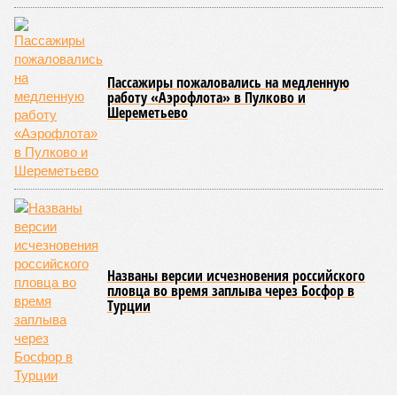
развитие местной железнодорожной инфраструктуры.
Из слов Белозёрова и приведённых фактов легко сделать
вывод о том, что ОАО «РЖД» занималось в Армении не
деловой активностью, а сугубой благотворительностью, не
инвестировало, а раздавало пожертвования, не
зарабатывало само, а давало зарабатывать другим и,
выходит, никак не гарантировало собственные интересы.
«Пока самая популярная в Армении точка зрения по
поводу будущего железных дорог рес­публики –
национализировать пути сообщения и, естественно,
ничего РЖД не компенсировать. Модернизация железных
дорог Армении за счёт России в Ереване считается
совершенно естественной»
, – указывает политолог
Андрей Суздальцев.
Вот только почему для менеджмента РЖД столь же
естественным считается вкладываться в закавказскую
«железку» тогда, когда на российских железных дорогах не
только
не решены
нынешние проблемы, но и постоянно
возникают
новые? Даст ли здесь свой комментарий
Белозёров?