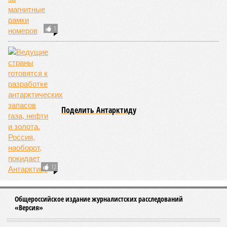
Пилько
. –
Что ещё должно произойти, чтобы это всё-
таки случилось? И что мешает этому простому и
логичному решению?»
Бьют по мирным – попадают в элиту
Видимо, мешает не «что», а «кто». Накануне в Вене
состоялись келейные (чтобы не сказать, сепаратные)
переговоры отставных западных политиков и управленцев
с группой российских – как бы назвать их точнее-то? –
визави. На этом фоне возникают некоторые догадки –
почему два откровенных теракта Киева, убившие наших
гражданских, остались не то чтобы незамеченными – не
стали новостями с первых полос, скажем так.
«Просочившаяся информация о том, что на секретных
переговорах в Вене Россию представлял Александр
Стальевич – информация невесёлая,
– делится
впечатлениями общественница
Дарья Митина
. –
Волошин
– основной спикер и интерфейс ельцинской «семьи»,
главных заинтересованных лиц в нашем поражении-
замирении. Печальных выводов два: наверху до сих пор