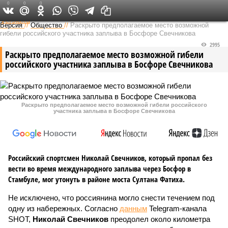
0
0
0
Федеральный выпуск
Версия
//
Общество
//
Раскрыто предполагаемое место возможной
гибели российского участника заплыва в Босфоре Свечникова
2995
Раскрыто предполагаемое место возможной гибели
российского участника заплыва в Босфоре Свечникова
Раскрыто предполагаемое место возможной гибели российского
участника заплыва в Босфоре Свечникова
Российский спортсмен Николай Свечников, который пропал без
вести во время международного заплыва через Босфор в
Стамбуле, мог утонуть в районе моста Султана Фатиха.
Не исключено, что россиянина могло снести течением под
одну из набережных. Согласно
данным
Telegram-канала
SHOT,
Николай Свечников
преодолел около километра