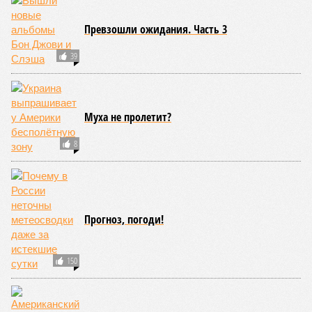
КОММЕНТАРИИ
0
Версия
//
Украина
//
Киев перешёл к террору гражданских, пора давать
адекватный ответ
9
Мочить в сортире
Киев перешёл к террору гражданских, пора давать
адекватный ответ
Киев перешёл к террору гражданских, пора давать адекватный ответ
(коллаж: рисунок - Темур Козаев, фото - Deep Vision)
Август не стал ломать мрачной традиции: 1-го числа – теракт на
Кудринской площади в Москве с пятерыми погибшими, а 3-го –
удар украинским дроном по отдыхающим на пляже под
Геленджиком – погибли семеро, из них четверо –