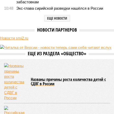
Монополия вкладывалась-вкладывалась в Армению и довкладывалась
(фото: Deep Vision)
Премьер закавказской республики Никол Пашинян заявил, что
его страна может потребовать у Москвы до 2 млрд долларов
ежегодно за аренду Южно-Кавказской железной дороги (ЮКЖД).
В настоящий момент та эксплуатируется «дочкой» ОАО «РЖД»,
причём исключительно за российский счёт. И в
складывающейся ситуации, кажется, больше вопросов не к
Еревану, а к гендиректору монополии Олегу Белозёрову.
По мнению
Пашиняна
, он не высказал ничего из ряда вон
выходящего. Дескать, Ереван считает транспортную сеть
своей собственностью и теперь намерен просить за аренду
«железки» означенную сумму. При этом, как отмечают
эксперты, армянская сторона, выставляя этот счёт, не
раскрыла методику его калькуляции, то есть, получается,
взяла цифры с потолка. Отдельно стоит отметить, что
заключённый в 2008 году между Арменией и ОАО «РЖД»
концессионный договор, согласно которому российская