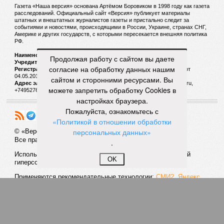
верят, что договорнячок возможен, а «семья» отнюдь не
канула в Лету, а вполне при делах».
Но в Balzi Rossi ударили не просто по мирным людям –
ударили по элите, наотмашь, на виду у честного народа.
«Это один из самых дорогих ресторанов Москвы,
–
Продолжая работу с сайтом вы даете
уточняет общественница
Анастасия Кашеварова
. –
В 2021
согласие на обработку данных нашим
году его выставляли на продажу почти за миллиард
сайтом и сторонними ресурсами. Вы
рублей. Этот ресторан для очень богатых людей, цены
можете запретить обработку Cookies в
там очень кусаются»
. Вообще, возникают некоторые
настройках браузера.
сомнения, что украинские террористы смогли бы
Пожалуйста, ознакомьтесь с
самостоятельно осуществить диверсию в таком месте – уж
«Политикой в отношении обработки
не оказали ли им помощь их европейские покровители?
«Я
персональных данных»
крайне сомневаюсь, чтобы ГУР и СБУ были бы способны
.
на осуществление подобного террористического акта
без поддержки старших партнёров по войне против
OK
России,
– поясняет политолог
Дмитрий Евстафьев.
–
В
свете теракта в Москве продолжение функционирования
в России британского, германского, итальянского
посольства, а возможно, и пары других явно выглядит
излишним. Значит, надо лишить террористов баз
тыловой поддержки под дипломатическим прикрытием.