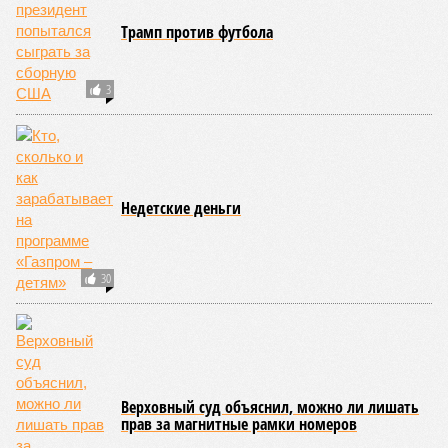
несовершеннолетние. Киев, проигрывая на поле боя,
терроризирует гражданских, отыгрывается на наших детях. Пора
бы призвать террористов к ответу, не так ли?
Сюжет:
Международные конфликты
Генералов в Москве
убивали
, общественников – тоже,
готовили покушения на видных чиновников и журналистов
– всё уже было. В этот раз погибли зять главкома ВКС
Александра Чайко
и один из гостей, 53-летний генерал-
лейтенант. Война идёт и в тылу, что поделать. Против
мирных людей – в том числе.
«Субботний теракт в
столичном ресторане Balzi Rossi очевидным образом
является важнейшим политическим событием недели,
несмотря на то что никаких официальных комментариев
так и не последовало,
– отмечает телеведущий
Сергей
Мардан
. –
Впрочем, это оглушительное молчание
говорит о важности произошедшего даже больше, чем
любые громкие заявления». «Упорное нежелание
официально объявить политическое руководство
Украины во главе с Зеленским террористами откровенно
удивляет,
– в тон Мардану изумляется политолог
Алексей