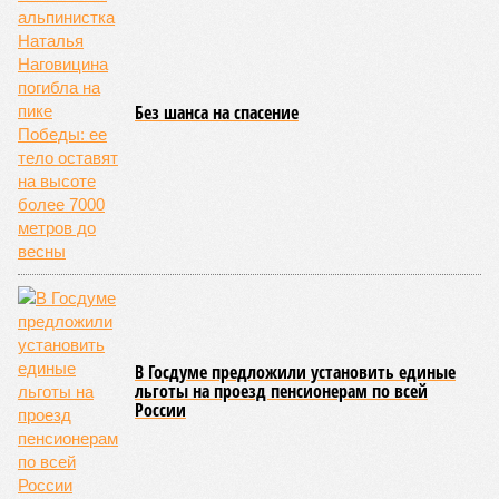
компания получила в управление «железку» республики до
2038-го, вероятно, вовсе не предусматривает такой
постановки вопроса.
Неудивительно, что гендиректор РЖД
Белозёров
,
реагируя на словесные интервенции Пашиняна, выступил
со словно растерянно-обиженным комментарием. И,
кажется, стало только хуже. Как отметил менеджер, ЮКЖД
и РЖД
«последовательно и в полном объёме исполняют
взятые на себя обязательства в рамках концессионного
договора от 2008 года». «Концессия дала Армении
современную железную дорогу, при этом освободив
бюджет республики от затрат на её восстановление и
содержание. Дивиденды акционеру никогда не
выплачивались, вся прибыль шла на развитие железной
дороги»
, – добавил Белозёров.
И в самом деле. Российская сторона поставляла Армении
вагоны, по первому чиху ремонтировала пути, в том числе
повреждённые стихией, выплатила в казну закавказской
республики 15 млрд рублей налогов, пускала прибыль на