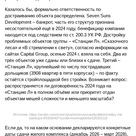
Казалось бы, формально ответственность по
достраиванию объекта распределена. Seven Suns
Development – банкрот, часть его структур признана
несостоятельной ещё в 2024 году, бенефициар компании
находится под следствием по ст. 200.3 УК РФ. Достройку
проблемных объектов группы – «Станции Л», «Сказочного
леса» и «В стремлении к свету», согласно информации на
сайтах Capital Group, осенью 2024 г. взяла на себя. Два из
трёх объектов уже сданы или близки к сдаче. Третий –
«Станция Л», крупнейший по числу пострадавших
дольщиков (3908 квартир в пяти корпусах) – по факту
остаётся стройплощадкой без стройки. Возникает вопрос:
распространяется ли договорённость 2024 года на
«Станцию Л» в полном объёме или приоритет отдан
объектам мешей сложности и меньшего масштаба?
Источник: https://avaho.ru/novostroyka/moskva/uvao/lyublino/svetlyy-mir-
stantsiya-l/9303640/?ysclid=msemqdok6w326352116
Если да, то на каком основании декларируются конкретные
даты сдачи жилого комплекса (декабрь 2026 – март 2028),