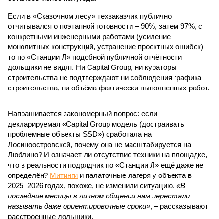
Если в «Сказочном лесу» техзаказчик публично
отчитывался о поэтапной готовности – 90%, затем 97%, с
конкретными инженерными работами (усиление
монолитных конструкций, устранение проектных ошибок) –
то по «Станции Л» подобной публичной отчётности
дольщики не видят. Ни Capital Group, ни кураторы
строительства не подтверждают ни соблюдения графика
строительства, ни объёма фактически выполненных работ.
Напрашивается закономерный вопрос: если
декларируемая «Capital Group модель (достраивать
проблемные объекты SSD») сработала на
Лосиноостровской, почему она не масштабируется на
Люблино? И означает ли отсутствие техники на площадке,
что в реальности подрядчик по «Станции Л» ещё даже не
определён?
Митинги
и палаточные лагеря у объекта в
2025–2026 годах, похоже, не изменили ситуацию.
«В
последние месяцы в личном общении нам перестали
называть даже ориентировочные сроки»
, – рассказывают
расстроенные дольщики.