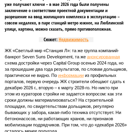
уже получают ключи – в мае 2026 года были получены
заключение о соответствии проектной документации и
разрешение на ввод жилищного комплекса в эксплуатацию –
совсем недалеко, в паре станций метро южнее, на Люблинской
улице, картина, можно сказать, прямо противоположная.
Сюжет:
Недвижимость
ЖК «Светлый мир «Станция Л»: та же группа компаний-
банкрот Seven Suns Development, та же
анонсированная
схема достройки через Capital Group осенью 2024 года, но
за прошедшие два года результатов, по словам дольщиков,
практически не видно. По
информации
из профильных
порталов, первую очередь ЖК строители обещают сдать к
декабрю 2026 г., вторую – к марту 2028-го. Но никто при
этом из кураторов стройки не задается вопросом: как эти
сроки должны материализоваться? На строительной
площадке, по свидетельствам дольщиков, регулярно
бывающих у забора, какая-либо техника отсутствует. Ни
бетононасосов, ни работающих кранов, ни признаков
мобилизации подрядчиков. При том, что до «декабря 2026»
осталось менее полугода.