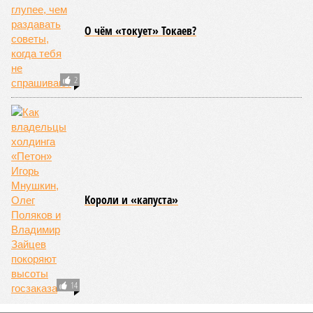
О чём «токует» Токаев?
2
Kороли и «капуста»
14