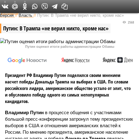
0
0
0
Федеральный выпуск
Версия
//
Власть
//
Путин: В Трампа «не верил никто, кроме нас»
2568
Путин: В Трампа «не верил никто, кроме нас»
Путин оценил итоги работы администрации Обамы
Президент РФ Владимир Путин поделился своим мнением
насчет победы Дональда Трампа на выборах в США. По словам
российского лидера, американское общество устало от элит, что
и обусловило победу одного из самых непопулярных
кандидатов.
Владимир Путин
в процессе общения с участниками
большой пресс-конференции затронул тему президентских
выборов в США и отношения американских властей к
России. По мнению президента, американское население
«устало от элит», и победа
Дональда Трампа
явилась