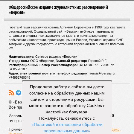
Общероссийское издание журналистских расследований
«Версия»
Газета «Наша версия» основана Артёмом Боровиком в 1998 году как газета
расследований. Официальный сайт «Версия» публикует материалы
штатных и внештатных журналистов газеты и пристально следит за
событиями и новостями, происходящими в России, Украине, странах СНГ,
Америке и других государств, с которыми пересекается внешняя политика
РФ.
Наименование:
Cетевое издание «Версия»
Учредитель:
ООО «Версия»,
Главный редактор:
Горевой Р. Г.
Регистрационный номер Роскомнадзора:
ЭЛ № ФС 77 - 72681 от
04.05.2018 г.
Адрес электронной почты и телефон редакции:
versia@versia.ru,
+74952760348
Продолжая работу с сайтом вы даете
согласие на обработку данных нашим
сайтом и сторонними ресурсами. Вы
© «Версия»
18+
можете запретить обработку Cookies в
Все права защищены
настройках браузера.
Использование материалов «Версии» без индексируемой
Пожалуйста, ознакомьтесь с
гиперссылки запрещено
«Политикой в отношении обработки
Применяются рекомендательные технологии:
СМИ2, Яндекс,
персональных данных»