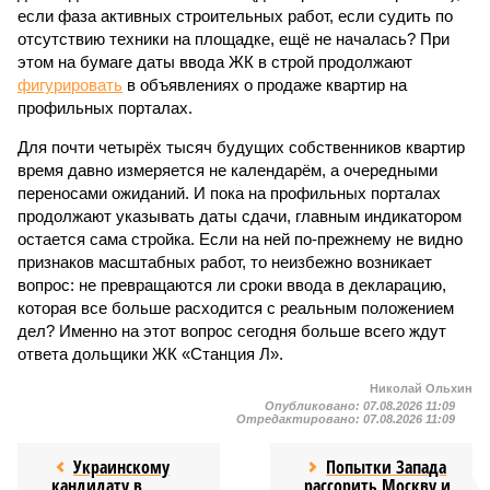
если фаза активных строительных работ, если судить по
отсутствию техники на площадке, ещё не началась? При
этом на бумаге даты ввода ЖК в строй продолжают
фигурировать
в объявлениях о продаже квартир на
профильных порталах.
Для почти четырёх тысяч будущих собственников квартир
время давно измеряется не календарём, а очередными
переносами ожиданий. И пока на профильных порталах
продолжают указывать даты сдачи, главным индикатором
остается сама стройка. Если на ней по-прежнему не видно
признаков масштабных работ, то неизбежно возникает
вопрос: не превращаются ли сроки ввода в декларацию,
которая все больше расходится с реальным положением
дел? Именно на этот вопрос сегодня больше всего ждут
ответа дольщики ЖК «Станция Л».
Николай Ольхин
Опубликовано:
07.08.2026 11:09
Отредактировано:
07.08.2026 11:09
Украинскому
Попытки Запада
кандидату в
рассорить Москву и