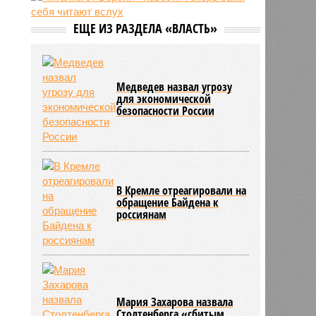
08:15
Раскрыт многомиллиардный
объём помощи Киеву со стороны
ЕЩЕ ИЗ РАЗДЕЛА «ВЛАСТЬ»
Запада
08:09
Иран получил крупную уступку по
Ормузскому проливу
Медведев назвал угрозу
для экономической
безопасности России
В Кремле отреагировали на
обращение Байдена к
россиянам
Мария Захарова назвала
Столтенберга «сбитым