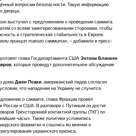
ённый вопросам безопасности. Такую информацию
о дворца.
рон выступил с предложением о проведении саммита
атем со всеми заинтересованными сторонами, чтобы
асность и стратегическая стабильность в Европе.
няли принцип такого саммита»
, – добавили в пресс-
одготовят глава Госдепартамента США
Энтони Блинкен
авров
, которые проведут дополнительное обсуждение
го дома
Джен Псаки
, американский лидер согласен
условии, что нападения на Украину не случится.
едложение о саммите, глава Франции провёл
 России и США. В разговоре с Путиным он достиг
оворов Трёхсторонней контактной группы (ТКГ) по
жайшие часы». Также политики условились
мандского формата» и сошлись во мнении о
регулирования украинского кризиса.