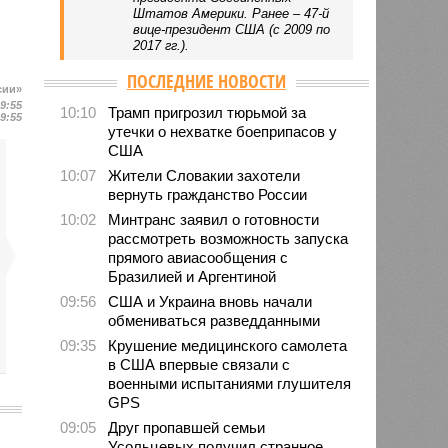
Штатов Америки. Ранее – 47-й
вице-президент США (с 2009 по
2017 гг.).
ПОСЛЕДНИЕ НОВОСТИ
сии»
09:55
10:10
Трамп пригрозил тюрьмой за
09:55
утечки о нехватке боеприпасов у
США
10:07
Жители Словакии захотели
вернуть гражданство России
10:02
Минтранс заявил о готовности
рассмотреть возможность запуска
прямого авиасообщения с
Бразилией и Аргентиной
09:56
США и Украина вновь начали
обмениваться разведданными
09:35
Крушение медицинского самолета
в США впервые связали с
военными испытаниями глушителя
GPS
09:05
Друг пропавшей семьи
Усольцевых получил странное