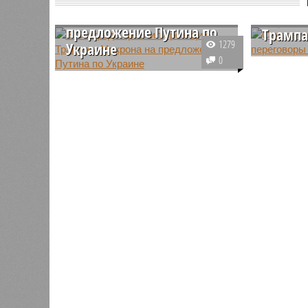
Макрона на
перего
предложение Путина по
Трамп
1279
Украине
В Эр-Рия
0
Сенатор Алексей Пушков
предложе
прокомментировал разницу в
президен
реакции западных лидеров на
Владимир
мирную инициативу российского
Трампа н
лидера Владимира Путина по
Саудовск
переговорам с Украиной.
страну в
перегово
коллегой
лидер.