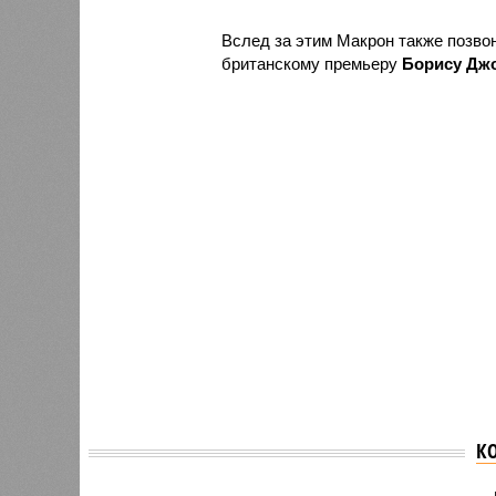
Вслед за этим Макрон также позво
британскому премьеру
Борису Дж
К
В Совфеде сравнили
Саудов
реакцию Трампа и
готова