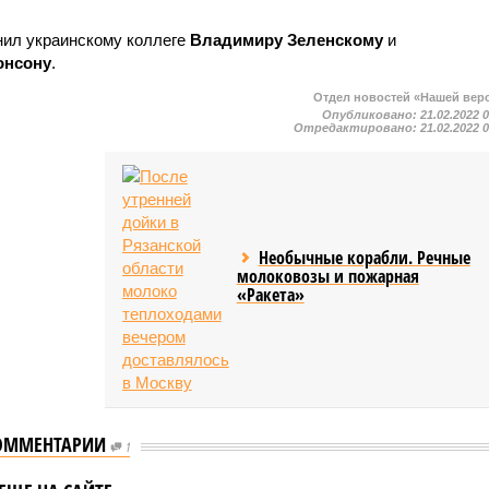
нил украинскому коллеге
Владимиру Зеленскому
и
онсону
.
Отдел новостей «Нашей вер
Опубликовано:
21.02.2022 
Отредактировано:
21.02.2022 
Необычные корабли. Речные
молоковозы и пожарная
«Ракета»
ОММЕНТАРИИ
1
ская Аравия
В МИД Индонезии
 принять