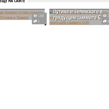
ЕЩЕ НА САЙТЕ
подтвердили участие
воры Путина и
Путина и Зеленского в
а
1268
грядущем саммите G20
де приветствуют
0
ние провести встречу
По словам главы индонезийског
тов России и США
МИДа Ретно Марсуди, президен
а Путина и Дональда
России Владимир Путин и
а территории
украинский лидер Владимир
ой Аравии. Ранее эту
Зеленский примут участие в
 качестве места для
саммите G20 на Бали.
ров с российским
 назвал американский