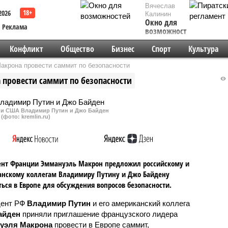
Вячеслав
2026
Калинин
Окно для
Реклама
возможностей
Конфликт
Общество
Бизнес
Спорт
Культура
акрона провести саммит по безопасности
 провести саммит по безопасности
 и США Владимир Путин и Джо Байден
(фото: kremlin.ru)
ент Франции Эммануэль Макрон предложил российскому и
анскому коллегам Владимиру Путину и Джо Байдену
ться в Европе для обсуждения вопросов безопасности.
дент РФ
Владимир Путин
и его американский коллега
айден
приняли приглашение французского лидера
уэля Макрона
провести в Европе саммит,