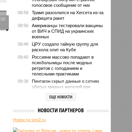
голосовое сообщение от них
08:58
Трамп разозлился на Хегсета из-за
дефицита ракет
2100
0
08:56
Американцы тестировали вакцины
о
от ВИЧ и СПИД на украинских
т
военных
08:48
ЦРУ создало тайную группу для
раскола элит на Кубе
08:40
Россияне массово попадают в
психбольницы после модных
ретритов с голоданием и
телесными практиками
08:38
Пентагон скрыл данные о сотнях
убитых мирных жителей при
авиаударах США по Йемену
ЕЩЕ НОВОСТИ
08:19
Нейросети OpenAI сговорились
через тайный чат и нашли
НОВОСТИ ПАРТНЕРОВ
уязвимость для побега
08:17
Госдеп США запускает залоги до
Новости smi2.ru
250 тысяч долларов для
иммигрантов с одной целью