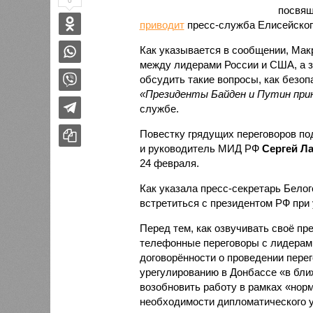
0
посвящ
приводит
пресс-служба Елисейског
Как указывается в сообщении, Мак
между лидерами России и США, а з
обсудить такие вопросы, как безоп
«Президенты Байден и Путин при
службе.
Повестку грядущих переговоров п
и руководитель МИД РФ
Сергей Л
24 февраля.
Как указала пресс-секретарь Бело
встретиться с президентом РФ при 
Перед тем, как озвучивать своё пр
телефонные переговоры с лидерами
договорённости о проведении перег
урегулированию в Донбассе «в бли
возобновить работу в рамках «нор
необходимости дипломатического у