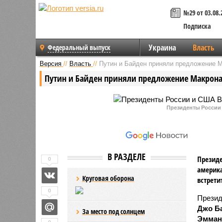
№29 от 03.08.
Подписка
Украина
Власть
Федеральный выпуск
Версия
//
Власть
//
Путин и Байден приняли предложение М
Путин и Байден приняли предложение Макрона
Президенты России
В РАЗДЕЛЕ
Презид
0
америк
Круговая оборона
встрети
0
Прези
Джо Б
За место под солнцем
Эмман