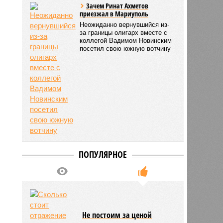
Зачем Ринат Ахметов
приезжал в Мариуполь
Неожиданно вернувшийся из-
за границы олигарх вместе с
коллегой Вадимом Новинским
посетил свою южную вотчину
ПОПУЛЯРНОЕ
Не постоим за ценой