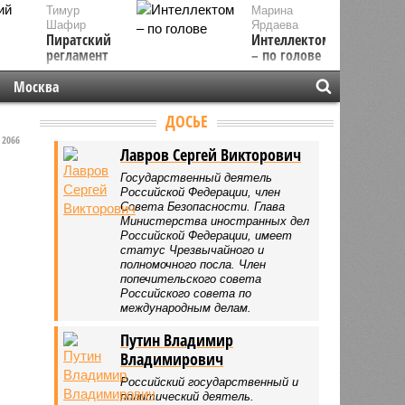
Тимур
Марина
Шафир
Ярдаева
Пиратский
Интеллектом
регламент
– по голове
Москва
ДОСЬЕ
2066
Лавров Сергей Викторович
Государственный деятель
Российской Федерации, член
Совета Безопасности. Глава
Министерства иностранных дел
Российской Федерации, имеет
статус Чрезвычайного и
полномочного посла. Член
попечительского совета
Российского совета по
международным делам.
Путин Владимир
Владимирович
Российский государственный и
политический деятель.