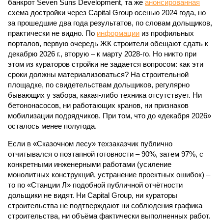
банкрот Seven Suns Development, та же
анонсированная
схема достройки через Capital Group осенью 2024 года, но
за прошедшие два года результатов, по словам дольщиков,
практически не видно. По
информации
из профильных
порталов, первую очередь ЖК строители обещают сдать к
декабрю 2026 г., вторую – к марту 2028-го. Но никто при
этом из кураторов стройки не задается вопросом: как эти
сроки должны материализоваться? На строительной
площадке, по свидетельствам дольщиков, регулярно
бывающих у забора, какая-либо техника отсутствует. Ни
бетононасосов, ни работающих кранов, ни признаков
мобилизации подрядчиков. При том, что до «декабря 2026»
осталось менее полугода.
Если в «Сказочном лесу» техзаказчик публично
отчитывался о поэтапной готовности – 90%, затем 97%, с
конкретными инженерными работами (усиление
монолитных конструкций, устранение проектных ошибок) –
то по «Станции Л» подобной публичной отчётности
дольщики не видят. Ни Capital Group, ни кураторы
строительства не подтверждают ни соблюдения графика
строительства, ни объёма фактически выполненных работ.