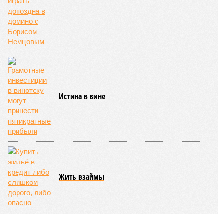
у нас назвали бы тридцатью тремя несчастьями. Страну
последовательно поразили: многолетняя засуха, страшный
паводок, невероятные ливни. Несколько миллионов
человек не пережили этот разгул стихий. Вот что тогда
приключилось.
Зима 1931 года выдалась в Китае чрезвычайно
продолжительной и суровой. Снега образовалось огромное
количество – казалось бы, хороший знак после периода
великой суши, продолжавшегося с 1928-го. Но всё
обратилось катастрофой. Снег растаял, устремился в реки,
начался небывалый паводок, быстро обернувшийся
страшным наводнением, которое обильные весенние ливни
только усугубили. К июню всё это преобразовалось в
массовый потоп, в июле же Китай в дополнение накрыло
сразу девятью циклонами. Последствия оказались
невообразимыми: наводнение погребло под собой
территорию в 180 тыс. квадратных километров, что равно
по площади Карелии, шести Курским или Калужским
областям, десятку Чуваший.
В общем, недаром события 1931-го находятся на первом