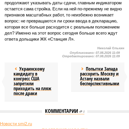
продолжают указывать даты сдачи, главным индикатором
остается сама стройка. Если на ней по-прежнему не видно
признаков масштабных работ, то неизбежно возникает
вопрос: не превращаются ли сроки ввода в декларацию,
которая все больше расходится с реальным положением
дел? Именно на этот вопрос сегодня больше всего ждут
ответа дольщики ЖК «Станция Л».
Николай Ольхин
Опубликовано:
07.08.2026 11:09
Отредактировано:
07.08.2026 11:09
Украинскому
Попытки Запада
кандидату в
рассорить Москву и
конгресс США
Астану назвали
запретили
бесперспективными
приходить на пляж
после драки
КОММЕНТАРИИ
0
Новости smi2.ru
Версия
//
Общество
//
Земля уже не раз показывала человечеству свой