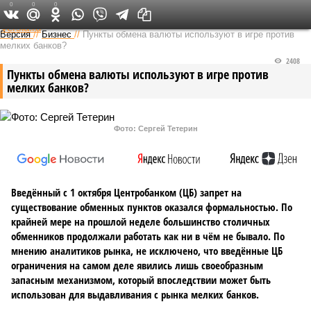
0
0
0
Федеральный выпуск
Версия
//
Бизнес
//
Пункты обмена валюты используют в игре против
мелких банков?
2408
Пункты обмена валюты используют в игре против
мелких банков?
Фото: Сергей Тетерин
Введённый с 1 октября Центробанком (ЦБ) запрет на
существование обменных пунктов оказался формальностью. По
крайней мере на прошлой неделе большинство столичных
обменников продолжали работать как ни в чём не бывало. По
мнению аналитиков рынка, не исключено, что введённые ЦБ
ограничения на самом деле явились лишь своеобразным
запасным механизмом, который впоследствии может быть
использован для выдавливания с рынка мелких банков.