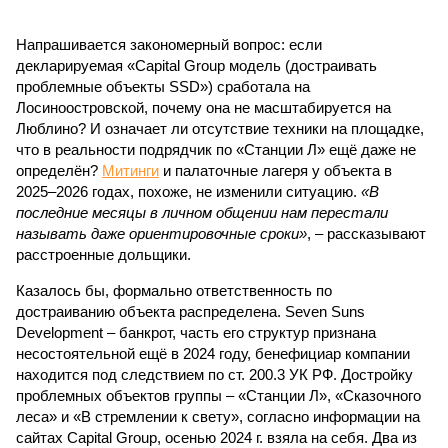
Напрашивается закономерный вопрос: если
декларируемая «Capital Group модель (достраивать
проблемные объекты SSD») сработала на
Лосиноостровской, почему она не масштабируется на
Люблино? И означает ли отсутствие техники на площадке,
что в реальности подрядчик по «Станции Л» ещё даже не
определён?
Митинги
и палаточные лагеря у объекта в
2025–2026 годах, похоже, не изменили ситуацию.
«В
последние месяцы в личном общении нам перестали
называть даже ориентировочные сроки»
, – рассказывают
расстроенные дольщики.
Казалось бы, формально ответственность по
достраиванию объекта распределена. Seven Suns
Development – банкрот, часть его структур признана
несостоятельной ещё в 2024 году, бенефициар компании
находится под следствием по ст. 200.3 УК РФ. Достройку
проблемных объектов группы – «Станции Л», «Сказочного
леса» и «В стремлении к свету», согласно информации на
сайтах Capital Group, осенью 2024 г. взяла на себя. Два из