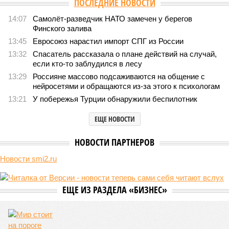
крутой нрав – когда покажет снова?
825
Последние времена
Земля уже не раз показывала человечеству свой крутой
нрав – когда покажет снова?
Земля уже не раз показывала человечеству свой крутой нрав – когда
покажет снова? (фото: АР-ТАСС)
Природа постоянно вступает в противоречие с нами. Ведь пока
она стремится всё на планете держать в балансе, человечество
не особенно церемонится с окружающей средой. Самые
массовые катастрофы в прошлом – какими они были? Какие
ждут нас со дня на день и чем грозят?
Рассказ
Стивена Кинга
, в котором описывались
последствия очередного апокалипсиса, искусственно