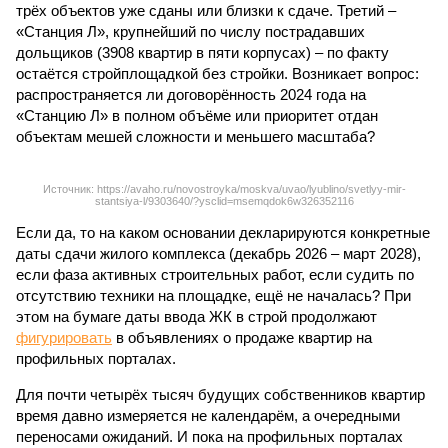
трёх объектов уже сданы или близки к сдаче. Третий –
«Станция Л», крупнейший по числу пострадавших
дольщиков (3908 квартир в пяти корпусах) – по факту
остаётся стройплощадкой без стройки. Возникает вопрос:
распространяется ли договорённость 2024 года на
«Станцию Л» в полном объёме или приоритет отдан
объектам мешей сложности и меньшего масштаба?
Источник: https://avaho.ru/novostroyka/moskva/uvao/lyublino/svetlyy-mir-
stantsiya-l/9303640/?ysclid=msemqdok6w326352116
Если да, то на каком основании декларируются конкретные
даты сдачи жилого комплекса (декабрь 2026 – март 2028),
если фаза активных строительных работ, если судить по
отсутствию техники на площадке, ещё не началась? При
этом на бумаге даты ввода ЖК в строй продолжают
фигурировать
в объявлениях о продаже квартир на
профильных порталах.
Для почти четырёх тысяч будущих собственников квартир
время давно измеряется не календарём, а очередными
переносами ожиданий. И пока на профильных порталах