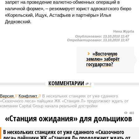
запрет на проведение валютно-обменных операций в
наличной форме», – резюмирует юрист адвокатского бюро
«Корельский, Ищук, Астафьев и партнёры» Илья
Дедковский.
Нина Журба
Опубликовано:
13.10.2010 11:47
Отредактировано:
13.10.2010 11:47
«Восточную
землю» заберёт
государство?
КОММЕНТАРИИ
0
Версия
//
Конфликт
//
В нескольких станциях от уже сданного
«Сказочного леса» пайщики ЖК «Станция Л» продолжают ждать от
компании Capital Group начала реальной достройки
403
«Станция ожидания» для дольщиков
В нескольких станциях от уже сданного «Сказочного
леса» пайщики ЖК «Станция Л» продолжают ждать от