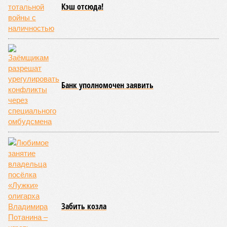
вызванного группой биологов, называется «Конец всей
этой мерзости». В реальной жизни участия пытливых
исследователей в организации конца света может не
понадобиться: природа сама разберётся, как и где
уменьшить масштабы человеческой популяции.
(фото: en.wikipedia.org)
Да, наша любимая маленькая планета может быть
единственной, где в пределах Солнечной системы есть
полноценная жизнь, но Земля также регулярно пытается
эту жизнь уничтожить. Так уж вышло, что внутренние
процессы на планете включают в себя всевозможные
геологические, метеорологические и физические явления,
которые для человека довольно опасны. Или попросту
смертельны. И вот несколько тому примеров.
Все стихии сразу
Около 100 лет назад в Поднебесной приключилось то, что