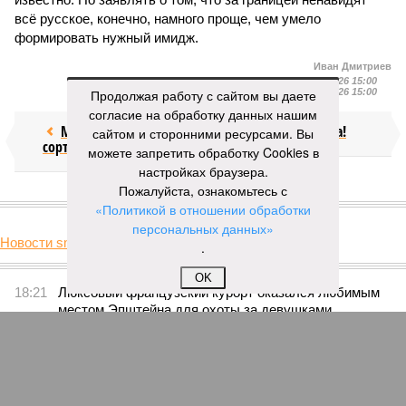
всё русское, конечно, намного проще, чем умело
формировать нужный имидж.
Иван Дмитриев
Опубликовано:
09.08.2026 15:00
Продолжая работу с сайтом вы даете
Отредактировано:
09.08.2026 15:00
согласие на обработку данных нашим
Мочить в
Посол ты на!
сайтом и сторонними ресурсами. Вы
сортире
можете запретить обработку Cookies в
настройках браузера.
Пожалуйста, ознакомьтесь с
КОММЕНТАРИИ
0
«Политикой в отношении обработки
персональных данных»
Новости smi2.ru
.
Версия
//
Украина
//
Киев перешёл к террору гражданских, пора давать
адекватный ответ
OK
59
Мочить в сортире
Киев перешёл к террору гражданских, пора давать
адекватный ответ