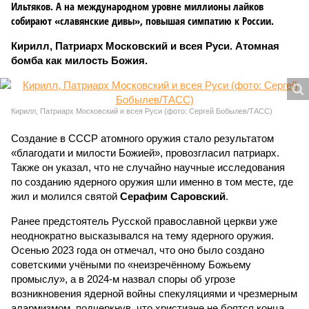
Ильтяков. А на международном уровне миллионы лайков
собирают «славянские дивы», повышая симпатию к России.
Кирилл, Патриарх Московский и всея Руси. Атомная
бомба как милость Божия.
Кирилл, Патриарх Московский и всея Руси (фото: Сергей Бобылев/ТАСС)
Создание в СССР атомного оружия стало результатом
«благодати и милости Божией», провозгласил патриарх.
Также он указал, что не случайно научные исследования
по созданию ядерного оружия шли именно в том месте, где
жил и молился святой
Серафим Саровский
.
Ранее предстоятель Русской православной церкви уже
неоднократно высказывался на тему ядерного оружия.
Осенью 2023 года он отмечал, что оно было создано
советскими учёными по «неизречённому Божьему
промыслу», а в 2024-м назвал споры об угрозе
возникновения ядерной войны спекуляциями и чрезмерным
алармизмом, подчеркнув, что христиане не боятся конца