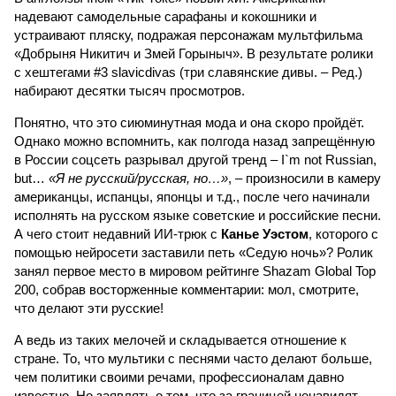
надевают самодельные сарафаны и кокошники и
устраивают пляску, подражая персонажам мультфильма
«Добрыня Никитич и Змей Горыныч». В результате ролики
с хештегами #3 slavicdivas (три славянские дивы. – Ред.)
набирают десятки тысяч просмотров.
Понятно, что это сиюминутная мода и она скоро пройдёт.
Однако можно вспомнить, как полгода назад запрещённую
в России соцсеть разрывал другой тренд – I`m not Russian,
but…
«Я не русский/русская, но…»
, – произносили в камеру
американцы, испанцы, японцы и т.д., после чего начинали
исполнять на русском языке советские и российские песни.
А чего стоит недавний ИИ-трюк с
Канье Уэстом
, которого с
помощью нейросети заставили петь «Седую ночь»? Ролик
занял первое место в мировом рейтинге Shazam Global Top
200, собрав восторженные комментарии: мол, смотрите,
что делают эти русские!
А ведь из таких мелочей и складывается отношение к
стране. То, что мультики с песнями часто делают больше,
чем политики своими речами, профессионалам давно
известно. Но заявлять о том, что за границей ненавидят