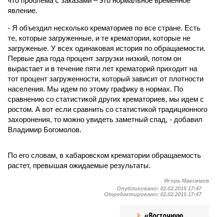
что проблема с заказами – это нормальное временное
явление.
- Я объездил несколько крематориев по все стране. Есть
те, которые загруженные, и те крематории, которые не
загруженые. У всех одинаковая история по обращаемости.
Первые два года процент загрузки низкий, потом он
вырастает и в течение пяти лет крематорий приходит на
тот процент загруженности, который зависит от плотности
населения. Мы идем по этому графику в нормах. По
сравнению со статистикой других крематориев, мы идем с
ростом. А вот если сравнить со статистикой традиционного
захоронения, то можно увидеть заметный спад, - добавил
Владимир Богомолов.
По его словам, в хабаровском крематории обращаемость
растет, превышая ожидаемые результаты.
Игорь Максимов
Опубликовано:
02.02.2015 17:47
Отредактировано:
02.02.2015 17:47
«Восточную