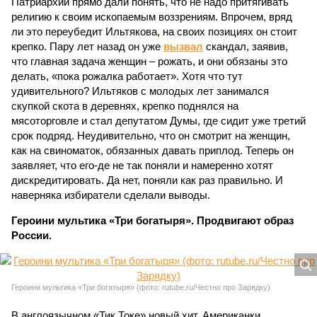
Патриархии прямо дали понять, что не надо притягивать
религию к своим ископаемым воззрениям. Впрочем, вряд
ли это переубедит Ильтякова, на своих позициях он стоит
крепко. Пару лет назад он уже
вызвал
скандал, заявив,
что главная задача женщин – рожать, и они обязаны это
делать, «пока рожалка работает». Хотя что тут
удивительного? Ильтяков с молодых лет занимался
скупкой скота в деревнях, крепко поднялся на
мясоторговле и стал депутатом Думы, где сидит уже третий
срок подряд. Неудивительно, что он смотрит на женщин,
как на свиноматок, обязанных давать приплод. Теперь он
заявляет, что его-де не так поняли и намеренно хотят
дискредитировать. Да нет, поняли как раз правильно. И
наверняка избиратели сделали выводы.
Героини мультика «Три богатыря». Продвигают образ
России.
Героини мультика «Три богатыря» (фото: rutube.ru/Честно про Зарядку)
В англоязычном «Тик Токе» новый хит. Американки