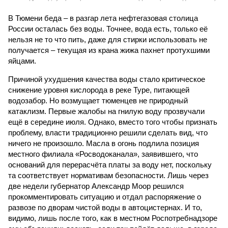
В Тюмени беда – в разгар лета нефтегазовая столица
России осталась без воды. Точнее, вода есть, только её
нельзя не то что пить, даже для стирки использовать не
получается – текущая из крана жижа пахнет протухшими
яйцами.
Причиной ухудшения качества воды стало критическое
снижение уровня кислорода в реке Туре, питающей
водозабор. Но возмущает тюменцев не природный
катаклизм. Первые жалобы на гнилую воду прозвучали
ещё в середине июля. Однако, вместо того чтобы признать
проблему, власти традиционно решили сделать вид, что
ничего не произошло. Масла в огонь подлила позиция
местного филиала «Росводоканала», заявившего, что
оснований для перерасчёта платы за воду нет, поскольку
та соответствует нормативам безопасности. Лишь через
две недели губернатор Александр Моор решился
прокомментировать ситуацию и отдал распоряжение о
развозе по дворам чистой воды в автоцистернах. И то,
видимо, лишь после того, как в местном Роспотребнадзоре