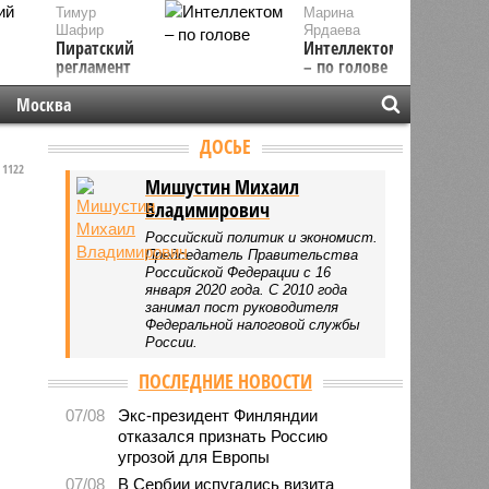
Тимур
Марина
Шафир
Ярдаева
Пиратский
Интеллектом
регламент
– по голове
Москва
ДОСЬЕ
1122
Мишустин Михаил
Владимирович
Российский политик и экономист.
Председатель Правительства
Российской Федерации с 16
января 2020 года. С 2010 года
занимал пост руководителя
Федеральной налоговой службы
России.
ПОСЛЕДНИЕ НОВОСТИ
07/08
Экс-президент Финляндии
отказался признать Россию
угрозой для Европы
07/08
В Сербии испугались визита