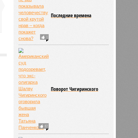
Последние времена
1
705
Поворот Чигиринского
87