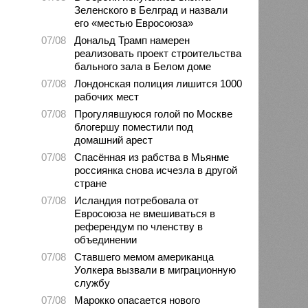
Зеленского в Белград и назвали
его «местью Евросоюза»
07/08
Дональд Трамп намерен
реализовать проект строительства
бального зала в Белом доме
07/08
Лондонская полиция лишится 1000
рабочих мест
07/08
Прогулявшуюся голой по Москве
блогершу поместили под
домашний арест
07/08
Спасённая из рабства в Мьянме
россиянка снова исчезла в другой
стране
07/08
Исландия потребовала от
Евросоюза не вмешиваться в
референдум по членству в
объединении
07/08
Ставшего мемом американца
Уолкера вызвали в миграционную
службу
07/08
Марокко опасается нового