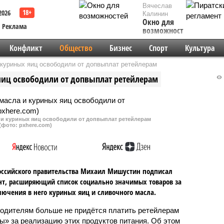
Вячеслав
2026
Калинин
Окно для
Реклама
возможностей
Конфликт
Общество
Бизнес
Спорт
Культура
 куриных яиц освободили от допвыплат ретейлерам
яиц освободили от допвыплат ретейлерам
 и куриных яиц освободили от допвыплат ретейлерам
(фото: pxhere.com)
оссийского правительства Михаил Мишустин подписал
т, расширяющий список социально значимых товаров за
лючения в него куриных яиц и сливочного масла.
одителям больше не придётся платить ретейлерам
ы» за реализацию этих продуктов питания. Об этом