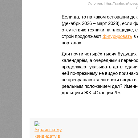
Источник: https://avaho.ru/novos
y
Если да, то на каком основании д
(декабрь 2026 – март 2028), если 
отсутствию техники на площадке, 
строй продолжают
фигурировать
в 
порталах.
Для почти четырёх тысяч будущих 
календарём, а очередными перенос
продолжают указывать даты сдачи,
ней по-прежнему не видно признако
не превращаются ли сроки ввода в
реальным положением дел? Именно 
дольщики ЖК «Станция Л».