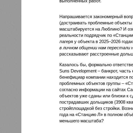
выполненных работ.
Напрашивается закономерный вопро
(достраивать проблемные объекты 
масштабируется на Люблино? И озн
реальности подрядчик по «Станци
лагеря у объекта в 2025–2026 года
в личном общении нам перестали 
рассказывают расстроенные дольщ
Казалось бы, формально ответстве
Suns Development – банкрот, часть 
бенефициар компании находится под
проблемных объектов группы – «Ста
согласно информации на сайтах Capi
объектов уже сданы или близки к с
пострадавших дольщиков (3908 квар
стройплощадкой без стройки. Возни
года на «Станцию Л» в полном объ
меньшего масштаба?