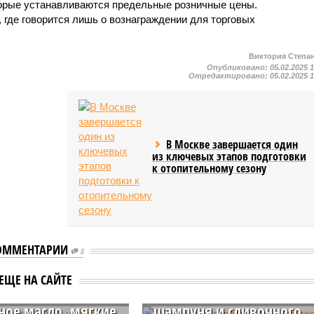
торые устанавливаются предельные розничные цены.
 где говорится лишь о вознаграждении для торговых
Виктория Степа
Опубликовано:
05.02.2025 
Отредактировано:
05.02.2025 
В Москве завершается один
из ключевых этапов подготовки
к отопительному сезону
ОММЕНТАРИИ
0
Россиянин отправится в
ндарт утвердил
колонию строгого
ЕЩЕ НА САЙТЕ
ГОСТы на
режима за кражу
ное масло, мягкие
шампуня и сливочного