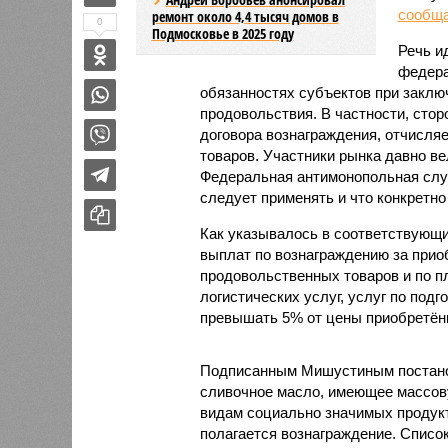
сообщ
ремонт около 4,4 тысяч домов в
0
Подмосковье в 2025 году
Речь и
федера
обязанностях субъектов при заклю
продовольствия. В частности, сто
договора вознаграждения, отчисля
товаров. Участники рынка давно ве
Федеральная антимонопольная служ
следует применять и что конкретно
Как указывалось в соответствующи
выплат по вознаграждению за прио
продовольственных товаров и по пл
логистических услуг, услуг по подг
превышать 5% от цены приобретён
Подписанным Мишустиным постановле
сливочное масло, имеющее массов
видам социально значимых продукт
полагается вознаграждение. Список