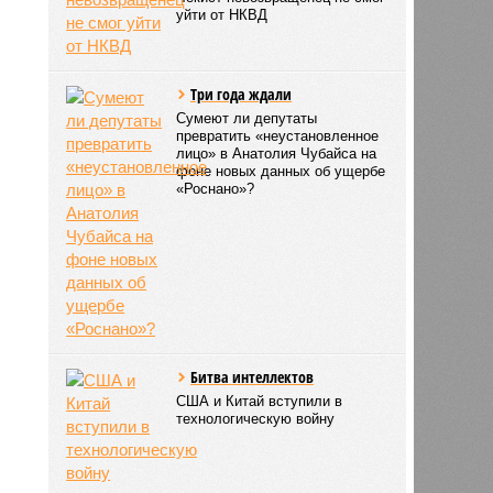
уйти от НКВД
Три года ждали
Сумеют ли депутаты
превратить «неустановленное
лицо» в Анатолия Чубайса на
фоне новых данных об ущербе
«Роснано»?
Битва интеллектов
США и Китай вступили в
технологическую войну