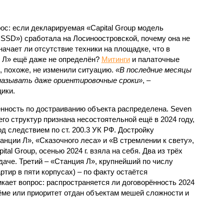
с: если декларируемая «Capital Group модель
SSD») сработала на Лосиноостровской, почему она не
ачает ли отсутствие техники на площадке, что в
и Л» ещё даже не определён?
Митинги
и палаточные
х, похоже, не изменили ситуацию.
«В последние месяцы
называть даже ориентировочные сроки»
, –
ики.
нность по достраиванию объекта распределена. Seven
его структур признана несостоятельной ещё в 2024 году,
 следствием по ст. 200.3 УК РФ. Достройку
нции Л», «Сказочного леса» и «В стремлении к свету»,
tal Group, осенью 2024 г. взяла на себя. Два из трёх
даче. Третий – «Станция Л», крупнейший по числу
тир в пяти корпусах) – по факту остаётся
кает вопрос: распространяется ли договорённость 2024
ёме или приоритет отдан объектам мешей сложности и