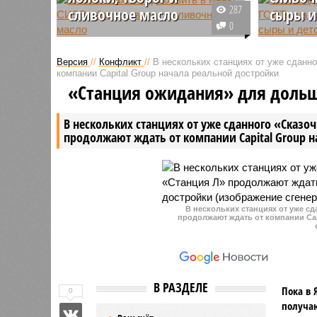
287
сливочное масло
сыры и
0
Питание арестантов, которые
Федераль
находятся в следственных
техничес
Версия
//
Конфликт
//
В нескольких станциях от уже сданн
изоляторах, может претерпеть
метролог
компании Capital Group начала реальной достройки
существенные изменения.
обновлён
«Станция ожидания» для доль
Минюст рассматривает
разработ
возможность добавть в рацион
стандарт
В нескольких станциях от уже сданного «Сказо
фрукты и молочные продукты.
продукци
продолжают ждать от компании Capital Group 
В нескольких станциях от уже с
продолжают ждать от компании Cap
В РАЗДЕЛЕ
Пока в 
0
получаю