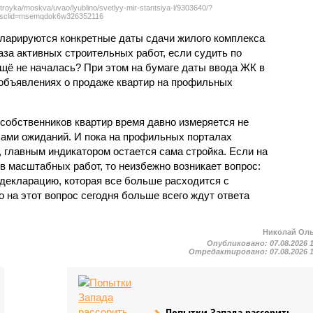
troyka/moskva/uvao/lyublino/svetlyy-mir-stantsiya-l/9303640/?
sclid=msemqdok6w326352116
екларируются конкретные даты сдачи жилого комплекса
фаза активных строительных работ, если судить по
ещё не началась? При этом на бумаге даты ввода ЖК в
объявлениях о продаже квартир на профильных
собственников квартир время давно измеряется не
ами ожиданий. И пока на профильных порталах
 главным индикатором остается сама стройка. Если на
в масштабных работ, то неизбежно возникает вопрос:
 декларацию, которая все больше расходится с
на этот вопрос сегодня больше всего ждут ответа
Николай Ол
Опубликовано:
07.08.2026 
Отредактировано:
07.08.2026 
Попытки Запада рассорить