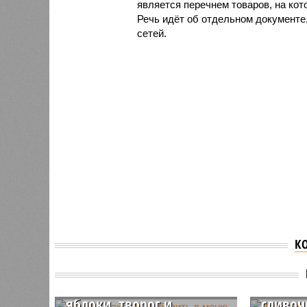
является перечнем товаров, на ко
Речь идёт об отдельном документе,
сетей.
К
Минюст захотел
Росста
добавить в меню СИЗО
новые 
яблоки, творог и
сливоч