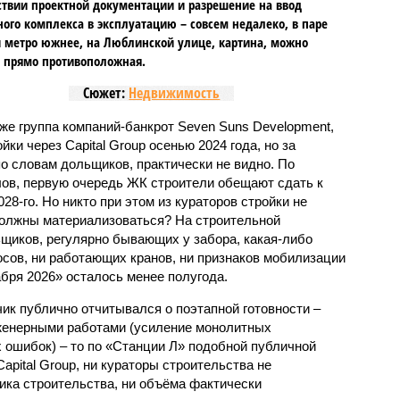
ствии проектной документации и разрешение на ввод
го комплекса в эксплуатацию – совсем недалеко, в паре
 метро южнее, на Люблинской улице, картина, можно
, прямо противоположная.
Сюжет:
Недвижимость
же группа компаний-банкрот Seven Suns Development,
ки через Capital Group осенью 2024 года, но за
о словам дольщиков, практически не видно. По
ов, первую очередь ЖК строители обещают сдать к
028-го. Но никто при этом из кураторов стройки не
 должны материализоваться? На строительной
щиков, регулярно бывающих у забора, какая-либо
осов, ни работающих кранов, ни признаков мобилизации
абря 2026» осталось менее полугода.
ик публично отчитывался о поэтапной готовности –
нженерными работами (усиление монолитных
 ошибок) – то по «Станции Л» подобной публичной
apital Group, ни кураторы строительства не
ка строительства, ни объёма фактически