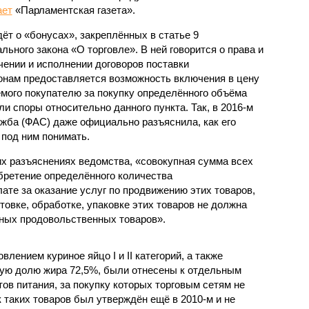
ает
«Парламентская газета».
дёт о «бонусах», закреплённых в статье 9
льного закона «О торговле». В ней говорится о права и
чении и исполнении договоров поставки
ронам предоставляется возможность включения в цену
емого покупателю за покупку определённого объёма
ли споры относительно данного пункта. Так, в 2016-м
ба (ФАС) даже официально разъяснила, как его
 под ним понимать.
х разъяснениях ведомства, «совокупная сумма всех
бретение определённого количества
ате за оказание услуг по продвижению этих товаров,
отовке, обработке, упаковке этих товаров не должна
ных продовольственных товаров».
нием куриное яйцо I и II категорий, а также
ую долю жира 72,5%, были отнесены к отдельным
ов питания, за покупку которых торговым сетям не
 таких товаров был утверждён ещё в 2010-м и не