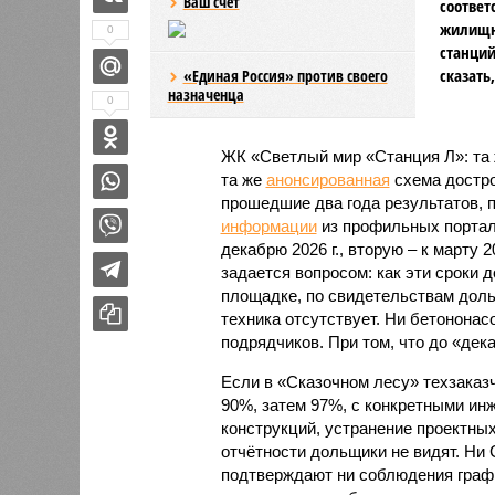
Ваш счёт
соответ
жилищно
0
станций
сказать
«Единая Россия» против своего
назначенца
0
ЖК «Светлый мир «Станция Л»: та 
та же
анонсированная
схема дострой
прошедшие два года результатов, п
информации
из профильных портал
декабрю 2026 г., вторую – к марту 2
задается вопросом: как эти сроки
площадке, по свидетельствам доль
техника отсутствует. Ни бетононас
подрядчиков. При том, что до «дек
Если в «Сказочном лесу» техзаказч
90%, затем 97%, с конкретными и
конструкций, устранение проектных
отчётности дольщики не видят. Ни C
подтверждают ни соблюдения графи