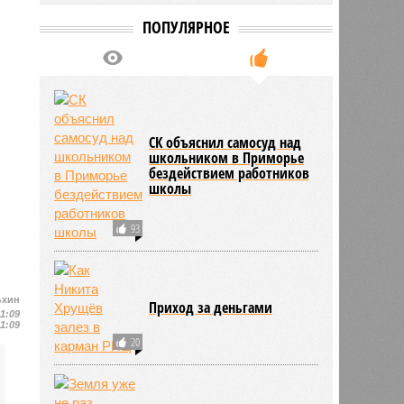
ПОПУЛЯРНОЕ
СК объяснил самосуд над
школьником в Приморье
бездействием работников
школы
93
ьхин
Приход за деньгами
11:09
11:09
20