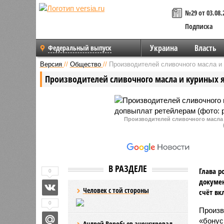
№29 от 03.08.
Подписка
Украина
Власть
Федеральный выпуск
Версия
//
Общество
//
Производителей сливочного масла и
Производителей сливочного масла и куриных 
Производителей сливочного масла
В РАЗДЕЛЕ
Глава р
0
докумен
Человек с той стороны
счёт вк
0
Произв
«бонус
Андрей Воробьев анонсировал