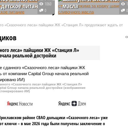
1060
 детское питание
масла
0
ное агентство по
Жителя столицы приговорили к 
кому регулированию и
году и 8 месяцам колонии за
ого «Сказочного леса» пайщики ЖК «Станция Л» продолжают ждать от
ии обнародовало пакет
кражу шести шампуней и шести
ных и впервые
упаковок сливочного масла в
щиков
анных национальных
торговом центре. Отбывать срок
ов на молочную
он будет в колонии строгого
чного леса» пайщики ЖК «Станция Л»
ю.
режима.
начала реальной достройки
данного «Сказочного леса» пайщики ЖК «Станция Л»
ital Group начала реальной достройки (изображение
сгенерировано ИИ)
Ярославском районе СВАО дольщики «Сказочного леса» уже
т ключи – в мае 2026 года были получены заключение о