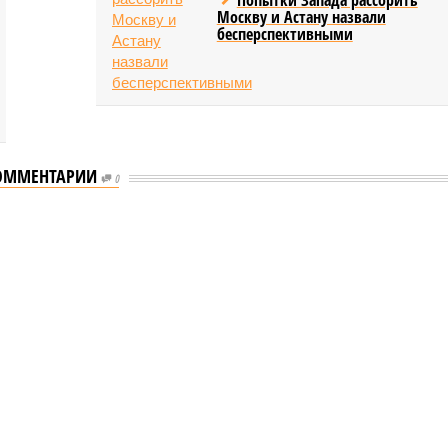
Москву и Астану назвали
бесперспективными
ОММЕНТАРИИ
0
еству свой крутой нрав – когда покажет снова?
 крутой нрав – когда покажет снова?
овечеству свой крутой нрав – когда покажет снова?
(фото: АР-ТАСС)