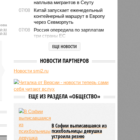
наплыва мигрантов в Сеуту
07/08
Китай запускает еженедельный
контейнерный маршрут в Европу
через Севморпуть
нова
07/08
Россия опередила по зарплатам
10:31
10:31
три страны ЕС
07/08
Александр Лукашенко призвал
ЕЩЕ НОВОСТИ
белорусов скупать пустующие
избы
НОВОСТИ ПАРТНЕРОВ
07/08
Девушка объяснила убийство
трёхмесячного сына
Новости smi2.ru
07/08
Сергей Миронов выступил за
увеличение пенсий детям,
потерявшим родителей
ЕЩЕ ИЗ РАЗДЕЛА «ОБЩЕСТВО»
07/08
Финляндия захотела использовать
приграничные болота против
России
В Софии выписавшаяся из
психбольницы девушка
устроила резню