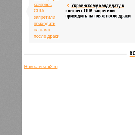
Украинскому кандидату в
конгресс США запретили
приходить на пляж после драки
К
Новости smi2.ru
Версия
//
Общество
//
Земля уже не раз показывала человеч
Последние времена
Земля уже не раз показывала человечеству свой
Земля уже не раз показывала чел