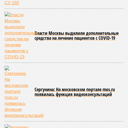
дольщики не видят. Ни Capital Group, ни кураторы
строительства не подтверждают ни соблюдения графика
строительства, ни объёма фактически выполненных работ.
Напрашивается закономерный вопрос: если
декларируемая «Capital Group модель (достраивать
проблемные объекты SSD») сработала на
Лосиноостровской, почему она не масштабируется на
Люблино? И означает ли отсутствие техники на площадке,
что в реальности подрядчик по «Станции Л» ещё даже не
определён?
Митинги
и палаточные лагеря у объекта в
2025–2026 годах, похоже, не изменили ситуацию.
«В
последние месяцы в личном общении нам перестали
называть даже ориентировочные сроки»
, – рассказывают
расстроенные дольщики.
Казалось бы, формально ответственность по
достраиванию объекта распределена. Seven Suns
Development – банкрот, часть его структур признана
несостоятельной ещё в 2024 году, бенефициар компании
находится под следствием по ст. 200.3 УК РФ. Достройку