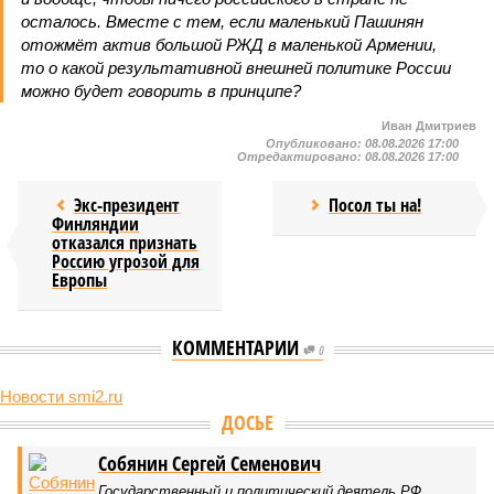
осталось. Вместе с тем, если маленький Пашинян
отожмёт актив большой РЖД в маленькой Армении,
то о какой результативной внешней политике России
можно будет говорить в принципе?
Иван Дмитриев
Опубликовано:
08.08.2026 17:00
Отредактировано:
08.08.2026 17:00
Экс-президент
Посол ты на!
Финляндии
отказался признать
Россию угрозой для
Европы
КОММЕНТАРИИ
0
Новости smi2.ru
Версия
//
Конфликт
//
В нескольких станциях от уже сданного
«Сказочного леса» пайщики ЖК «Станция Л» продолжают ждать от
компании Capital Group начала реальной достройки
450