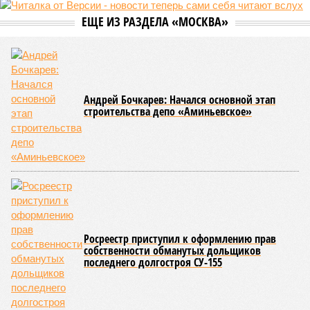
Сюжет:
Недвижимость
ЖК «Светлый мир «Станция Л»: та же группа компаний-
банкрот Seven Suns Development, та же
анонсированная
схема достройки через Capital Group осенью 2024 года, но
за прошедшие два года результатов, по словам дольщиков,
практически не видно. По
информации
из профильных
порталов, первую очередь ЖК строители обещают сдать к
декабрю 2026 г., вторую – к марту 2028-го. Но никто при
этом из кураторов стройки не задается вопросом: как эти
сроки должны материализоваться? На строительной
площадке, по свидетельствам дольщиков, регулярно
бывающих у забора, какая-либо техника отсутствует. Ни
бетононасосов, ни работающих кранов, ни признаков
мобилизации подрядчиков. При том, что до «декабря 2026»
осталось менее полугода.
Если в «Сказочном лесу» техзаказчик публично
отчитывался о поэтапной готовности – 90%, затем 97%, с
конкретными инженерными работами (усиление
монолитных конструкций, устранение проектных ошибок) –
то по «Станции Л» подобной публичной отчётности