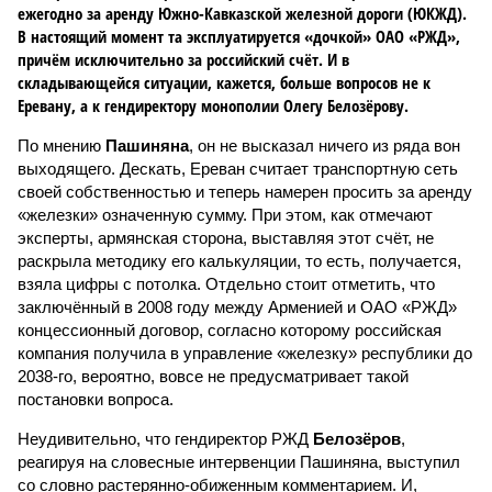
ежегодно за аренду Южно-Кавказской железной дороги (ЮКЖД).
В настоящий момент та эксплуатируется «дочкой» ОАО «РЖД»,
причём исключительно за российский счёт. И в
складывающейся ситуации, кажется, больше вопросов не к
Еревану, а к гендиректору монополии Олегу Белозёрову.
По мнению
Пашиняна
, он не высказал ничего из ряда вон
выходящего. Дескать, Ереван считает транспортную сеть
своей собственностью и теперь намерен просить за аренду
«железки» означенную сумму. При этом, как отмечают
эксперты, армянская сторона, выставляя этот счёт, не
раскрыла методику его калькуляции, то есть, получается,
взяла цифры с потолка. Отдельно стоит отметить, что
заключённый в 2008 году между Арменией и ОАО «РЖД»
концессионный договор, согласно которому российская
компания получила в управление «железку» республики до
2038-го, вероятно, вовсе не предусматривает такой
постановки вопроса.
Неудивительно, что гендиректор РЖД
Белозёров
,
реагируя на словесные интервенции Пашиняна, выступил
со словно растерянно-обиженным комментарием. И,