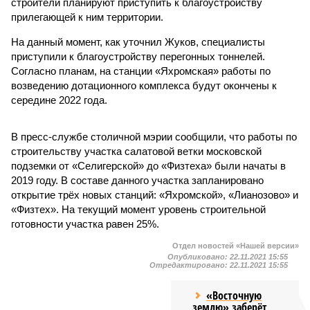
строители планируют приступить к благоустройству
прилегающей к ним территории.
На данный момент, как уточнил Жуков, специалисты
приступили к благоустройству перегонных тоннелей.
Согласно планам, на станции «Яхромская» работы по
возведению дотационного комплекса будут окончены к
середине 2022 года.
В пресс-службе столичной мэрии сообщили, что работы по
строительству участка салатовой ветки московской
подземки от «Селигерской» до «Физтеха» были начаты в
2019 году. В составе данного участка запланировано
открытие трёх новых станций: «Яхромской», «Лианозово» и
«Физтех». На текущий момент уровень строительной
готовности участка равен 25%.
Отдел новостей «Нашей версии»
Опубликовано:
22.11.2021 15:55
Отредактировано:
22.11.2021 15:55
«Восточную
землю» заберёт