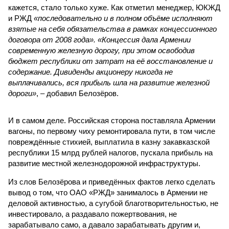
кажется, стало только хуже. Как отметил менеджер, ЮКЖД
и РЖД
«последовательно и в полном объёме исполняют
взятые на себя обязательства в рамках концессионного
договора от 2008 года». «Концессия дала Армении
современную железную дорогу, при этом освободив
бюджет республики от затрат на её восстановление и
содержание. Дивиденды акционеру никогда не
выплачивались, вся прибыль шла на развитие железной
дороги»
, – добавил Белозёров.
И в самом деле. Российская сторона поставляла Армении
вагоны, по первому чиху ремонтировала пути, в том числе
повреждённые стихией, выплатила в казну закавказской
республики 15 млрд рублей налогов, пускала прибыль на
развитие местной железнодорожной инфраструктуры.
Из слов Белозёрова и приведённых фактов легко сделать
вывод о том, что ОАО «РЖД» занималось в Армении не
деловой активностью, а сугубой благотворительностью, не
инвестировало, а раздавало пожертвования, не
зарабатывало само, а давало зарабатывать другим и,