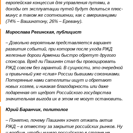
европейская концессия для управления путями, а
доходы от эксплуатации путей будут делиться плюс-
минус в таком же соотношении, как с американцами
(74% – Вашингтону, 26% – Еревану).
Мирослава Регинская, публицист
– Довольно вероятным представляется вариант
развития событий, при котором после ухода РЖД
железные дороги Армении быстро обретут другого
спонсора. Вряд ли Пашинян стал бы провоцировать
РЖД совсем без гарантий. В сущности, это очередной
и привычный уже «слив» России бывшими союзниками.
Потерянные нами сателлиты ищут и обретают
новых хозяев, и никакая благодарность или даже
подаренная от щедрот Российского государства
значительная выгода их в этом не могут остановить.
Юрий Баранчик, политолог
– Понятно, почему Пашинян хочет отжать актив
РЖД – в отместку за закрытие российских рынков. Ну
и вообще, чтобы ничего российского в стране не