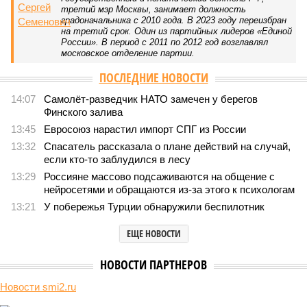
«Станция ожидания» для дольщиков
В нескольких станциях от уже сданного «Сказочного
леса» пайщики ЖК «Станция Л» продолжают ждать от
компании Capital Group начала реальной достройки
В нескольких станциях от уже сданного «Сказочного леса» пайщики ЖК
«Станция Л» продолжают ждать от компании Capital Group начала
реальной достройки (изображение сгенерировано ИИ)
Пока в Ярославском районе СВАО дольщики «Сказочного леса»
уже получают ключи – в мае 2026 года были получены
заключение о соответствии проектной документации и
разрешение на ввод жилищного комплекса в эксплуатацию –
совсем недалеко, в паре станций метро южнее, на Люблинской
улице, картина, можно сказать, прямо противоположная.