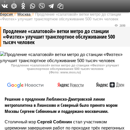
0
1
1
Федеральный выпуск
Версия
//
Москва
//
Продление «салатовой» ветки метро до станции
«Физтех» улучшит транспортное обслуживание 500 тысяч человек
2690
Продление «салатовой» ветки метро до станции
«Физтех» улучшит транспортное обслуживание 500
тысяч человек
Продление «салатовой» ветки метро до станции «Физтех» улучшит
транспортное обслуживание 500 тысяч человек
(Фото: www.mos.ru)
Решение о продлении Люблинско-Дмитровской линии
метрополитена в Лианозово и Северный было принято мэром
Москвы Сергеем Собяниным и поддержано москвичами.
Столичный мэр
Сергей Собянин
стал участником
церемонии завершения работ по проходке трёх перегонных