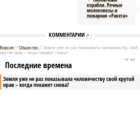
корабли. Речные
молоковозы и
пожарная «Ракета»
КОММЕНТАРИИ
3
Версия
//
Общество
//
Земля уже не раз показывала человечеству свой
крутой нрав – когда покажет снова?
457
Последние времена
Земля уже не раз показывала человечеству свой крутой
нрав – когда покажет снова?
Земля уже не раз показывала человечеству свой крутой нрав – когда
покажет снова? (фото: АР-ТАСС)