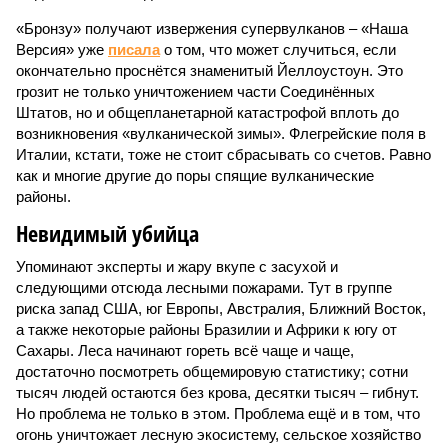
Упоминают эксперты и жару вкупе с засухой и
следующими отсюда лесными пожарами. Тут в группе
риска запад США, юг Европы, Австралия, Ближний Восток,
а также некоторые районы Бразилии и Африки к югу от
Сахары. Леса начинают гореть всё чаще и чаще,
достаточно посмотреть общемировую статистику; сотни
тысяч людей остаются без крова, десятки тысяч – гибнут.
Но проблема не только в этом. Проблема ещё и в том, что
огонь уничтожает лесную экосистему, сельское хозяйство
и кропотливо созданную человеком инфраструктуру.
Учитывая то, что пожары начинают становиться чуть ли не
ежегодной реальностью на фоне глобального потепления,
год за годом их будет всё больше, и здесь уже среди
прочего в большой опасности Европа. Небывалая жара,
зафиксированная в этом и прошлом годах в Италии и во
Франции, тому лучшее подтверждение.
Есть в перечне A-Z Animals и экзотика, впрочем, не менее
смертоносная. Это, в частности, «лимнические
извержения», о которых мало кто слышал. Речь идёт о
явлениях, когда большое количество углекислого газа
внезапно вырывается из глубин озёр, образуя невидимое