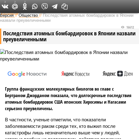
3
2
2
Федеральный выпуск
Версия
//
Общество
//
Последствия атомных бомбардировок в Японии
назвали преувеличенными
16612
Последствия атомных бомбардировок в Японии назвали
преувеличенными
Группа французских молекулярных биологов во главе с
Бертраном Джорданом показала, что долгосрочные последствия
атомных бомбардировок США японских Хиросимы и Нагасами
серьезно преувеличены.
В частности, ученые отметили, что показатели
заболеваемости раком среди тех, кто выжил после
катастрофы лишь незначительно выше чем у людей,