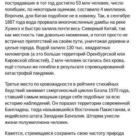
Третье место по кровожадности в рейтинге стихийных
бедствий занимает смертоносный циклон Бхола 1970 года,
ставший самым мощным среди себе подобных за всю
историю наблюдений. Он поразил территории современной
Бангладеш, тогда называвшейся Восточным Пакистаном, и
индийского штата Западная Бенгалия. Шторма унесли
жизни полумиллиона человек.
Кажется, стремящаяся сохранить свою чистоту природа
что-то знала о том, какие именно страны станут со
временем самыми «грязными» в плане производств, и
планомерно подтачивала их демографию. А как ещё
объяснить то, что в топ-10 природных катастроф почти все
места занимают бедствия, разразившиеся в Индии,
Пакистане, Бангладеш и Турции? Что характерно, Россию и
Европу подобные катастрофы никогда не затрагивали,
здесь беды были другими, включая массовый голод и
масштабные эпидемии вроде бубонной чумы (200 млн
погибших) или «испанки» (по разным оценкам, от 17,4 до
100 млн погибших во всём мире).