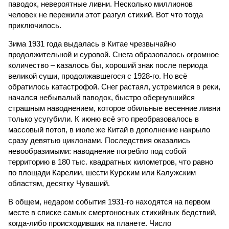
сразу девятью циклонами. Последствия оказались
невообразимыми: наводнение погребло под собой
территорию в 180 тыс. квадратных километров, что равно
по площади Карелии, шести Курским или Калужским
областям, десятку Чуваший.
В общем, недаром события 1931-го находятся на первом
месте в списке самых смертоносных стихийных бедствий,
когда-либо происходивших на планете. Число
пострадавших в тот год достигло 53 млн человек, число
погибших, по некоторым оценкам, составило 4 миллиона.
Впрочем, для Китая подобное не в новинку. Так, в сентябре
1887 года вода прорвала многочисленные дамбы на реке
Хуанхэ и быстро залила почти весь Северный Китай, так
как местность там довольно низменная, и потоп просто не
встречал препятствий на своём пути, уничтожая деревни и
целые города. Водой залило 130 тыс. квадратных
километров (а это больше территорий Оренбургской или
Кировской областей), 2 млн человек остались без крова,
ещё столько же погибли в результате спровоцированной
катастрофой пандемии.