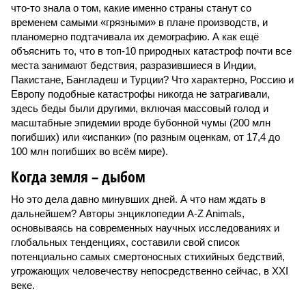
Когда земля – дыбом
Но это дела давно минувших дней. А что нам ждать в
дальнейшем? Авторы энциклопедии A-Z Animals,
основываясь на современных научных исследованиях и
глобальных тенденциях, составили свой список
потенциально самых смертоносных стихийных бедствий,
угрожающих человечеству непосредственно сейчас, в XXI
веке.
«Золото» получили землетрясения. К наиболее
сейсмоопасным регионам относится Тихоокеанское
вулканическое огненное кольцо, включающее Индонезию,
Японию и западное побережье Северной и Южной Америки.
Турция, Иран, Индия и Непал также расположены на очень
активных линиях разломов тектонических плит. Не
исключение и центральная часть США – причина в Нью-
Мадридском разломе в штате Миссури. Землетрясения
средней силы – явление, в общем-то, обычное и вполне
сносное, но периодически, раз в несколько столетий,
трясёт так, что мало не покажется никому. К примеру, в
самом конце 2004 года бахнуло близ побережья