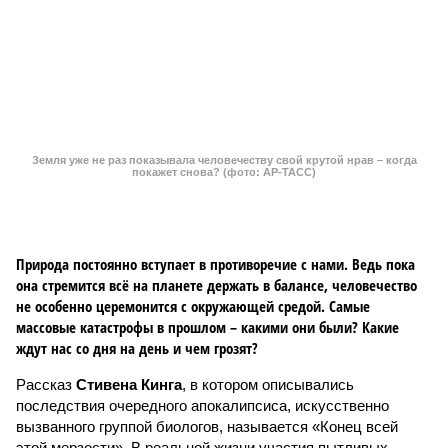
Природа постоянно вступает в противоречие с нами. Ведь пока
она стремится всё на планете держать в балансе, человечество
не особенно церемонится с окружающей средой. Самые
массовые катастрофы в прошлом – какими они были? Какие
ждут нас со дня на день и чем грозят?
Рассказ
Стивена Кинга
, в котором описывались
последствия очередного апокалипсиса, искусственно
вызванного группой биологов, называется «Конец всей
этой мерзости». В реальной жизни участия пытливых
исследователей в организации конца света может не
понадобиться: природа сама разберётся, как и где
уменьшить масштабы человеческой популяции.
(фото: en.wikipedia.org)
Да, наша любимая маленькая планета может быть
единственной, где в пределах Солнечной системы есть
полноценная жизнь, но Земля также регулярно пытается
эту жизнь уничтожить. Так уж вышло, что внутренние
процессы на планете включают в себя всевозможные