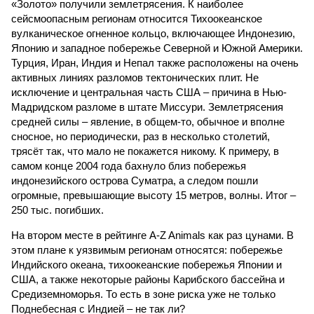
индонезийского острова Суматра, а следом пошли
огромные, превышающие высоту 15 метров, волны. Итог –
250 тыс. погибших.
На втором месте в рейтинге A-Z Animals как раз цунами. В
этом плане к уязвимым регионам относятся: побережье
Индийского океана, тихо­океанские побережья Японии и
США, а также некоторые районы Карибского бассейна и
Средиземноморья. То есть в зоне риска уже не только
Поднебесная с Индией – не так ли?
«Бронзу» получают извержения супервулканов – «Наша
Версия» уже
писала
о том, что может случиться, если
окончательно проснётся знаменитый Йеллоустоун. Это
грозит не только уничтожением части Соединённых
Штатов, но и общепланетарной катастрофой вплоть до
возникновения «вулканической зимы». Флегрейские поля в
Италии, кстати, тоже не стоит сбрасывать со счетов. Равно
как и многие другие до поры спящие вулканические
районы.
Невидимый убийца