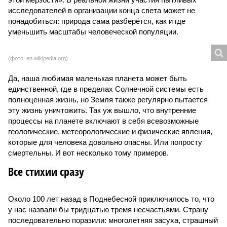
геологические, метеорологические и физические явления,
которые для человека довольно опасны. Или попросту
смертельны. И вот несколько тому примеров.
Все стихии сразу
Около 100 лет назад в Поднебесной приключилось то, что
у нас назвали бы тридцатью тремя несчастьями. Страну
последовательно поразили: многолетняя засуха, страшный
паводок, невероятные ливни. Несколько миллионов
человек не пережили этот разгул стихий. Вот что тогда
приключилось.
Зима 1931 года выдалась в Китае чрезвычайно
продолжительной и суровой. Снега образовалось огромное
количество – казалось бы, хороший знак после периода
великой суши, продолжавшегося с 1928-го. Но всё
обратилось катастрофой. Снег растаял, устремился в реки,
начался небывалый паводок, быстро обернувшийся
страшным наводнением, которое обильные весенние ливни
только усугубили. К июню всё это преобразовалось в
массовый потоп, в июле же Китай в дополнение накрыло