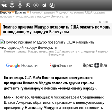
0
0
0
Федеральный выпуск
Версия
//
Власть
//
Помпео призвал Мадуро позволить США оказать
помощь «голодающему народу» Венесуэлы
3780
Помпео призвал Мадуро позволить США оказать помощь
«голодающему народу» Венесуэлы
Помпео призвал Мадуро позволить США накормить «голодающий народ»
Венесуэлы
Госсекретарь США Майк Помпео призвал венесуэльского
президента Николаса Мадуро позволить другим странам
доставить гуманитарную помощь «голодающему народу».
Майк Помпео
, являющийся госсекретарем Соединённых
Шатов Америки, обратился с призывом к венесуэльскому
президенту
Николасу Мадуро
и попросил его позволить