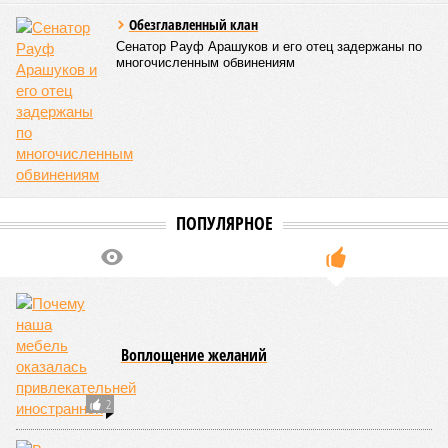
Третье место по кровожадности в рейтинге стихийных
бедствий занимает смертоносный циклон Бхола 1970 года,
ставший самым мощным среди себе подобных за всю
историю наблюдений. Он поразил территории современной
Бангладеш, тогда называвшейся Восточным Пакистаном, и
индийского штата Западная Бенгалия. Шторма унесли
жизни полумиллиона человек.
Кажется, стремящаяся сохранить свою чистоту природа
что-то знала о том, какие именно страны станут со
временем самыми «грязными» в плане производств, и
планомерно подтачивала их демографию. А как ещё
объяснить то, что в топ-10 природных катастроф почти все
места занимают бедствия, разразившиеся в Индии,
Пакистане, Бангладеш и Турции? Что характерно, Россию и
Европу подобные катастрофы никогда не затрагивали,
здесь беды были другими, включая массовый голод и
масштабные эпидемии вроде бубонной чумы (200 млн
погибших) или «испанки» (по разным оценкам, от 17,4 до
100 млн погибших во всём мире).
Когда земля – дыбом