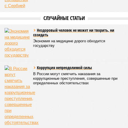
сразу девятью циклонами. Последствия оказались
невообразимыми: наводнение погребло под собой
территорию в 180 тыс. квадратных километров, что равно
по площади Карелии, шести Курским или Калужским
областям, десятку Чуваший.
В общем, недаром события 1931-го находятся на первом
месте в списке самых смертоносных стихийных бедствий,
когда-либо происходивших на планете. Число
пострадавших в тот год достигло 53 млн человек, число
погибших, по некоторым оценкам, составило 4 миллиона.
Впрочем, для Китая подобное не в новинку. Так, в сентябре
1887 года вода прорвала многочисленные дамбы на реке
Хуанхэ и быстро залила почти весь Северный Китай, так
как местность там довольно низменная, и потоп просто не
встречал препятствий на своём пути, уничтожая деревни и
целые города. Водой залило 130 тыс. квадратных
километров (а это больше территорий Оренбургской или
Кировской областей), 2 млн человек остались без крова,
ещё столько же погибли в результате спровоцированной
катастрофой пандемии.