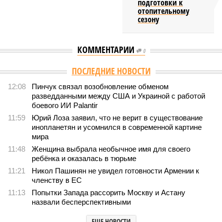
подготовки к
отопительному
сезону
КОММЕНТАРИИ
0
Версия
//
Общество
//
Земля уже не раз показывала человечеству свой
крутой нрав – когда покажет снова?
573
Последние времена
Земля уже не раз показывала человечеству свой крутой
нрав – когда покажет снова?
Земля уже не раз показывала человечеству свой крутой нрав – когда
покажет снова? (фото: АР-ТАСС)
Природа постоянно вступает в противоречие с нами. Ведь пока