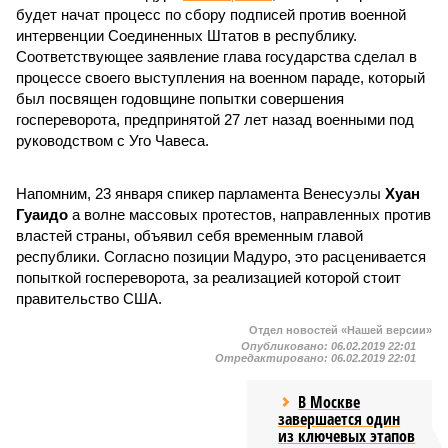
будет начат процесс по сбору подписей против военной
интервенции Соединенных Штатов в республику.
Соответствующее заявление глава государства сделал в
процессе своего выступления на военном параде, который
был посвящен годовщине попытки совершения
госпереворота, предпринятой 27 лет назад военными под
руководством с Уго Чавеса.
Напомним, 23 января спикер парламента Венесуэлы
Хуан
Гуаидо
а волне массовых протестов, направленных против
властей страны, объявил себя временным главой
республики. Согласно позиции Мадуро, это расценивается
попыткой госпереворота, за реализацией которой стоит
правительство США.
Отдел новостей «Нашей версии»
Опубликовано:
06.02.2019 22:01
Отредактировано:
06.02.2019 22:01
В Москве
завершается один
из ключевых этапов