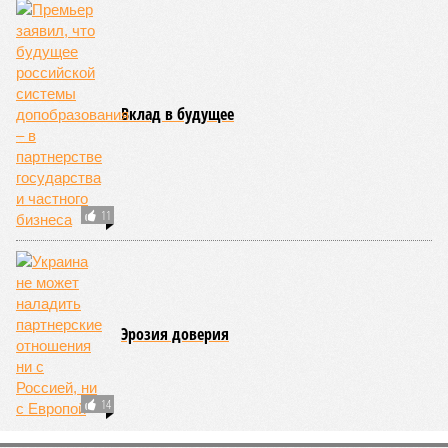
следующими отсюда лесными пожарами. Тут в группе
риска запад США, юг Европы, Австралия, Ближний Восток,
а также некоторые районы Бразилии и Африки к югу от
Сахары. Леса начинают гореть всё чаще и чаще,
достаточно посмотреть общемировую статистику; сотни
тысяч людей остаются без крова, десятки тысяч – гибнут.
Но проблема не только в этом. Проблема ещё и в том, что
огонь уничтожает лесную экосистему, сельское хозяйство
и кропотливо созданную человеком инфраструктуру.
Учитывая то, что пожары начинают становиться чуть ли не
ежегодной реальностью на фоне глобального потепления,
год за годом их будет всё больше, и здесь уже среди
прочего в большой опасности Европа. Небывалая жара,
зафиксированная в этом и прошлом годах в Италии и во
Франции, тому лучшее подтверждение.
Есть в перечне A-Z Animals и экзотика, впрочем, не менее
смертоносная. Это, в частности, «лимнические
извержения», о которых мало кто слышал. Речь идёт о
явлениях, когда большое количество углекислого газа
внезапно вырывается из глубин озёр, образуя невидимое