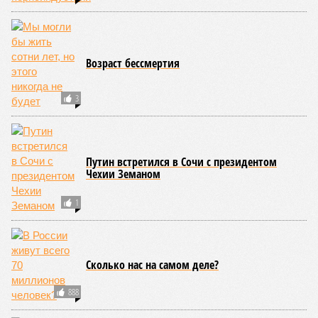
огромные, превышающие высоту 15 метров, волны. Итог –
250 тыс. погибших.
На втором месте в рейтинге A-Z Animals как раз цунами. В
этом плане к уязвимым регионам относятся: побережье
Индийского океана, тихо­океанские побережья Японии и
США, а также некоторые районы Карибского бассейна и
Средиземноморья. То есть в зоне риска уже не только
Поднебесная с Индией – не так ли?
«Бронзу» получают извержения супервулканов – «Наша
Версия» уже
писала
о том, что может случиться, если
окончательно проснётся знаменитый Йеллоустоун. Это
грозит не только уничтожением части Соединённых
Штатов, но и общепланетарной катастрофой вплоть до
возникновения «вулканической зимы». Флегрейские поля в
Италии, кстати, тоже не стоит сбрасывать со счетов. Равно
как и многие другие до поры спящие вулканические
районы.
Невидимый убийца
Упоминают эксперты и жару вкупе с засухой и