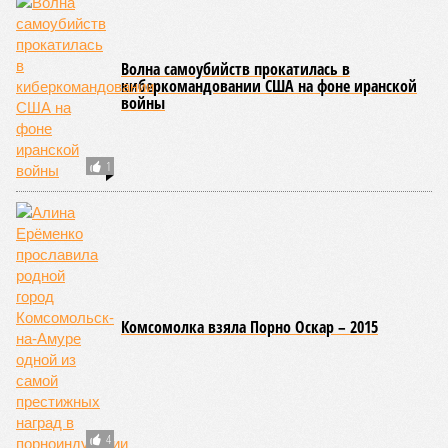
Но это дела давно минувших дней. А что нам ждать в
дальнейшем? Авторы энциклопедии A-Z Animals,
основываясь на современных научных исследованиях и
глобальных тенденциях, составили свой список
потенциально самых смертоносных стихийных бедствий,
угрожающих человечеству непосредственно сейчас, в XXI
веке.
«Золото» получили землетрясения. К наиболее
сейсмоопасным регионам относится Тихоокеанское
вулканическое огненное кольцо, включающее Индонезию,
Японию и западное побережье Северной и Южной Америки.
Турция, Иран, Индия и Непал также расположены на очень
активных линиях разломов тектонических плит. Не
исключение и центральная часть США – причина в Нью-
Мадридском разломе в штате Миссури. Землетрясения
средней силы – явление, в общем-то, обычное и вполне
сносное, но периодически, раз в несколько столетий,
трясёт так, что мало не покажется никому. К примеру, в
самом конце 2004 года бахнуло близ побережья
индонезийского острова Суматра, а следом пошли