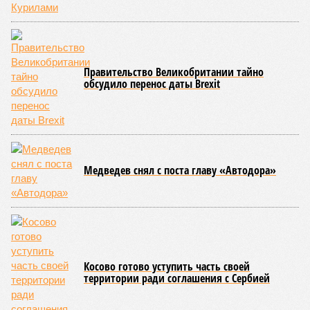
которые для человека довольно опасны. Или попросту
смертельны. И вот несколько тому примеров.
Все стихии сразу
Около 100 лет назад в Поднебесной приключилось то, что
у нас назвали бы тридцатью тремя несчастьями. Страну
последовательно поразили: многолетняя засуха, страшный
паводок, невероятные ливни. Несколько миллионов
человек не пережили этот разгул стихий. Вот что тогда
приключилось.
Зима 1931 года выдалась в Китае чрезвычайно
продолжительной и суровой. Снега образовалось огромное
количество – казалось бы, хороший знак после периода
великой суши, продолжавшегося с 1928-го. Но всё
обратилось катастрофой. Снег растаял, устремился в реки,
начался небывалый паводок, быстро обернувшийся
страшным наводнением, которое обильные весенние ливни
только усугубили. К июню всё это преобразовалось в
массовый потоп, в июле же Китай в дополнение накрыло