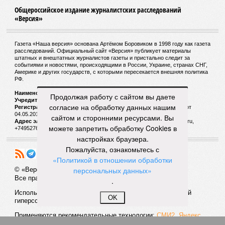
удушающее газовое облако, которое безжалостно убивает
людей и животных. Катастрофа на озере Ньос в Камеруне
в 1986 году остаётся одним из наиболее чудовищных
примеров: более 1700 человек и тысячи голов скота
погибли из-за внезапного выброса CO₂, накрывшего
близлежащие деревни.
И здесь мы плавно подходим к тому, чем все эти
стихийные бедствия могут закончиться. А именно – к
социальному коллапсу, то есть фактическому упадку
Продолжая работу с сайтом вы даете
развитой цивилизации, зачастую с последующим её
согласие на обработку данных нашим
полным уничтожением. Среди причин такого трагического
сайтом и сторонними ресурсами. Вы
развития событий учёные называют деградацию
можете запретить обработку Cookies в
окружающей среды, истощение ресурсов и болезни. А ведь
настройках браузера.
любая природная катастрофа непременно ведёт именно к
Пожалуйста, ознакомьтесь с
этому – экономическому кризису, эпидемиям, голоду,
«Политикой в отношении обработки
резкому сокращению численности населения. Так погибли
персональных данных»
цивилизации шумеров, майя, кхмеров – список не
.
исчерпывающий. Какая цивилизация будет следующей?
OK
Илья Космач
Газета
«Наша версия» №29 от 03.08.2026
Опубликовано:
05.08.2026 13:00