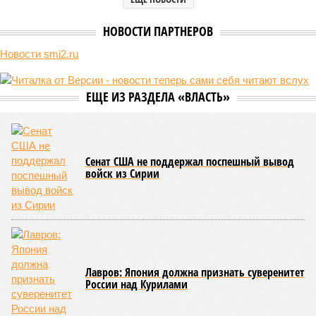
она стремится всё на планете держать в балансе, человечество
не особенно церемонится с окружающей средой. Самые
массовые катастрофы в прошлом – какими они были? Какие
ждут нас со дня на день и чем грозят?
Рассказ
Стивена Кинга
, в котором описывались
последствия очередного апокалипсиса, искусственно
вызванного группой биологов, называется «Конец всей
этой мерзости». В реальной жизни участия пытливых
исследователей в организации конца света может не
понадобиться: природа сама разберётся, как и где
уменьшить масштабы человеческой популяции.
(фото: en.wikipedia.org)
Да, наша любимая маленькая планета может быть
единственной, где в пределах Солнечной системы есть
полноценная жизнь, но Земля также регулярно пытается
эту жизнь уничтожить. Так уж вышло, что внутренние
процессы на планете включают в себя всевозможные
геологические, метеорологические и физические явления,