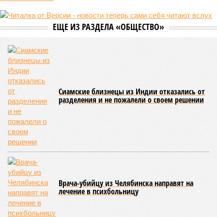
Рассказ
Стивена Кинга
, в котором описывались
последствия очередного апокалипсиса, искусственно
вызванного группой биологов, называется «Конец всей
этой мерзости». В реальной жизни участия пытливых
исследователей в организации конца света может не
понадобиться: природа сама разберётся, как и где
уменьшить масштабы человеческой популяции.
(фото: en.wikipedia.org)
Да, наша любимая маленькая планета может быть
единственной, где в пределах Солнечной системы есть
полноценная жизнь, но Земля также регулярно пытается
эту жизнь уничтожить. Так уж вышло, что внутренние
процессы на планете включают в себя всевозможные
геологические, метеорологические и физические явления,
которые для человека довольно опасны. Или попросту
смертельны. И вот несколько тому примеров.
Все стихии сразу