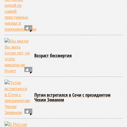
этом плане к уязвимым регионам относятся: побережье
Индийского океана, тихо­океанские побережья Японии и
США, а также некоторые районы Карибского бассейна и
Средиземноморья. То есть в зоне риска уже не только
Поднебесная с Индией – не так ли?
«Бронзу» получают извержения супервулканов – «Наша
Версия» уже
писала
о том, что может случиться, если
окончательно проснётся знаменитый Йеллоустоун. Это
грозит не только уничтожением части Соединённых
Штатов, но и общепланетарной катастрофой вплоть до
возникновения «вулканической зимы». Флегрейские поля в
Италии, кстати, тоже не стоит сбрасывать со счетов. Равно
как и многие другие до поры спящие вулканические
районы.
Невидимый убийца
Упоминают эксперты и жару вкупе с засухой и
следующими отсюда лесными пожарами. Тут в группе
риска запад США, юг Европы, Австралия, Ближний Восток,
а также некоторые районы Бразилии и Африки к югу от