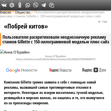
0
0
0
Федеральный выпуск
Версия
//
Общество
//
Пользователи раскритиковали неоднозначную
рекламу станков Gillette с 150-килограммовой моделью плюс-сайз
7104
«Побрей китов»
Пользователи раскритиковали неоднозначную рекламу
станков Gillette с 150-килограммовой моделью плюс-сайз
Анна О'Брайен
https://twitter.com/GilletteVenus/status/1113565570354409473
Компания Gillette громко заявила о себе с помощью новой
рекламы, вызвавшей самые противоречивые отклики в
интернете. Некоторые из юзеров восхитились тучной моделью,
резвящейся в морских волнах, но нашлись и те, кто возмутился
из-за пропаганды ожирения.