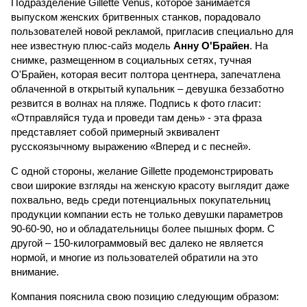
Подразделение Gillette Venus, которое занимается
выпуском женских бритвенных станков, порадовало
пользователей новой рекламой, пригласив специально для
нее известную плюс-сайз модель
Анну О'Брайен
. На
снимке, размещенном в социальных сетях, тучная
О'Брайен, которая весит полтора центнера, запечатлена
облаченной в открытый купальник – девушка беззаботно
резвится в волнах на пляже. Подпись к фото гласит:
«Отправляйся туда и проведи там день» - эта фраза
представляет собой примерный эквивалент
русскоязычному выражению «Вперед и с песней».
С одной стороны, желание Gillette продемонстрировать
свои широкие взгляды на женскую красоту выглядит даже
похвально, ведь среди потенциальных покупательниц
продукции компании есть не только девушки параметров
90-60-90, но и обладательницы более пышных форм. С
другой – 150-килограммовый вес далеко не является
нормой, и многие из пользователей обратили на это
внимание.
Компания пояснила свою позицию следующим образом: