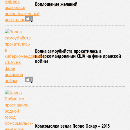
глобальных тенденциях, составили свой список
потенциально самых смертоносных стихийных бедствий,
угрожающих человечеству непосредственно сейчас, в XXI
веке.
«Золото» получили землетрясения. К наиболее
сейсмоопасным регионам относится Тихоокеанское
вулканическое огненное кольцо, включающее Индонезию,
Японию и западное побережье Северной и Южной Америки.
Турция, Иран, Индия и Непал также расположены на очень
активных линиях разломов тектонических плит. Не
исключение и центральная часть США – причина в Нью-
Мадридском разломе в штате Миссури. Землетрясения
средней силы – явление, в общем-то, обычное и вполне
сносное, но периодически, раз в несколько столетий,
трясёт так, что мало не покажется никому. К примеру, в
самом конце 2004 года бахнуло близ побережья
индонезийского острова Суматра, а следом пошли
огромные, превышающие высоту 15 метров, волны. Итог –
250 тыс. погибших.
На втором месте в рейтинге A-Z Animals как раз цунами. В