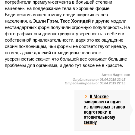
потребители премиум-сегмента в большей степени
нацелены на поддержание тела в хорошей форме.
Бодипозитив вошел в моду среди широких слоев
населения, а
Эшли Грэм
,
Тесс Холидей
и другие модели
нестандартных форм получили огромную популярность. На
фотографиях они демонстрируют уверенность в себе и в
собственной привлекательности, даря это же ощущение
своим поклонницам, чьи формы не соответствуют идеалу,
но ведь даже далекий от медицины человек с
уверенностью скажет, что большой вес означает большие
проблемы для организма, и дело тут вовсе не в красоте.
Антон Надточеев
Опубликовано:
08.04.2019 22:15
Отредактировано:
08.04.2019 22:15
В Москве
завершается один
из ключевых этапов
подготовки к
отопительному
сезону