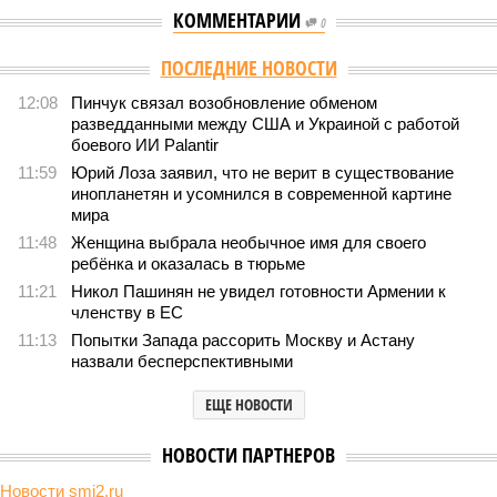
КОММЕНТАРИИ
0
Версия
//
Общество
//
Земля уже не раз показывала человечеству свой
крутой нрав – когда покажет снова?
573
Последние времена
Земля уже не раз показывала человечеству свой крутой
нрав – когда покажет снова?
Земля уже не раз показывала человечеству свой крутой нрав – когда
покажет снова? (фото: АР-ТАСС)
Природа постоянно вступает в противоречие с нами. Ведь пока
она стремится всё на планете держать в балансе, человечество
не особенно церемонится с окружающей средой. Самые
массовые катастрофы в прошлом – какими они были? Какие
ждут нас со дня на день и чем грозят?