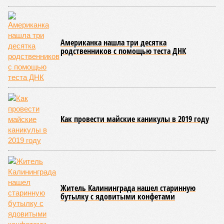
Около 100 лет назад в Поднебесной приключилось то, что
у нас назвали бы тридцатью тремя несчастьями. Страну
последовательно поразили: многолетняя засуха, страшный
паводок, невероятные ливни. Несколько миллионов
человек не пережили этот разгул стихий. Вот что тогда
приключилось.
Зима 1931 года выдалась в Китае чрезвычайно
продолжительной и суровой. Снега образовалось огромное
количество – казалось бы, хороший знак после периода
великой суши, продолжавшегося с 1928-го. Но всё
обратилось катастрофой. Снег растаял, устремился в реки,
начался небывалый паводок, быстро обернувшийся
страшным наводнением, которое обильные весенние ливни
только усугубили. К июню всё это преобразовалось в
массовый потоп, в июле же Китай в дополнение накрыло
сразу девятью циклонами. Последствия оказались
невообразимыми: наводнение погребло под собой
территорию в 180 тыс. квадратных километров, что равно
по площади Карелии, шести Курским или Калужским