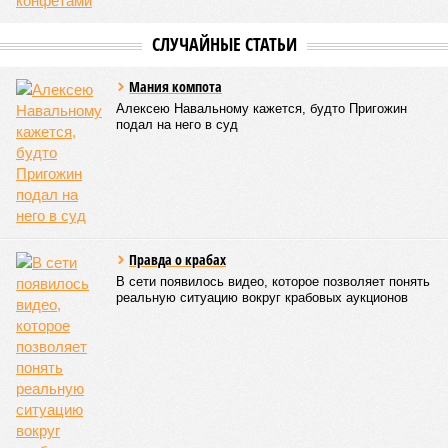
областям, десятку Чуваший.
В общем, недаром события 1931-го находятся на первом
месте в списке самых смертоносных стихийных бедствий,
когда-либо происходивших на планете. Число
пострадавших в тот год достигло 53 млн человек, число
погибших, по некоторым оценкам, составило 4 миллиона.
Впрочем, для Китая подобное не в новинку. Так, в сентябре
1887 года вода прорвала многочисленные дамбы на реке
Хуанхэ и быстро залила почти весь Северный Китай, так
как местность там довольно низменная, и потоп просто не
встречал препятствий на своём пути, уничтожая деревни и
целые города. Водой залило 130 тыс. квадратных
километров (а это больше территорий Оренбургской или
Кировской областей), 2 млн человек остались без крова,
ещё столько же погибли в результате спровоцированной
катастрофой пандемии.
Третье место по кровожадности в рейтинге стихийных
бедствий занимает смертоносный циклон Бхола 1970 года,
ставший самым мощным среди себе подобных за всю
историю наблюдений. Он поразил территории современной