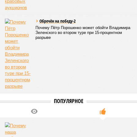
Бангладеш, тогда называвшейся Восточным Пакистаном, и
индийского штата Западная Бенгалия. Шторма унесли
жизни полумиллиона человек.
Кажется, стремящаяся сохранить свою чистоту природа
что-то знала о том, какие именно страны станут со
временем самыми «грязными» в плане производств, и
планомерно подтачивала их демографию. А как ещё
объяснить то, что в топ-10 природных катастроф почти все
места занимают бедствия, разразившиеся в Индии,
Пакистане, Бангладеш и Турции? Что характерно, Россию и
Европу подобные катастрофы никогда не затрагивали,
здесь беды были другими, включая массовый голод и
масштабные эпидемии вроде бубонной чумы (200 млн
погибших) или «испанки» (по разным оценкам, от 17,4 до
100 млн погибших во всём мире).
Когда земля – дыбом
Но это дела давно минувших дней. А что нам ждать в
дальнейшем? Авторы энциклопедии A-Z Animals,
основываясь на современных научных исследованиях и