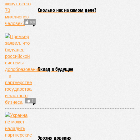
Сахары. Леса начинают гореть всё чаще и чаще,
достаточно посмотреть общемировую статистику; сотни
тысяч людей остаются без крова, десятки тысяч – гибнут.
Но проблема не только в этом. Проблема ещё и в том, что
огонь уничтожает лесную экосистему, сельское хозяйство
и кропотливо созданную человеком инфраструктуру.
Учитывая то, что пожары начинают становиться чуть ли не
ежегодной реальностью на фоне глобального потепления,
год за годом их будет всё больше, и здесь уже среди
прочего в большой опасности Европа. Небывалая жара,
зафиксированная в этом и прошлом годах в Италии и во
Франции, тому лучшее подтверждение.
Есть в перечне A-Z Animals и экзотика, впрочем, не менее
смертоносная. Это, в частности, «лимнические
извержения», о которых мало кто слышал. Речь идёт о
явлениях, когда большое количество углекислого газа
внезапно вырывается из глубин озёр, образуя невидимое
удушающее газовое облако, которое безжалостно убивает
людей и животных. Катастрофа на озере Ньос в Камеруне
в 1986 году остаётся одним из наиболее чудовищных
примеров: более 1700 человек и тысячи голов скота