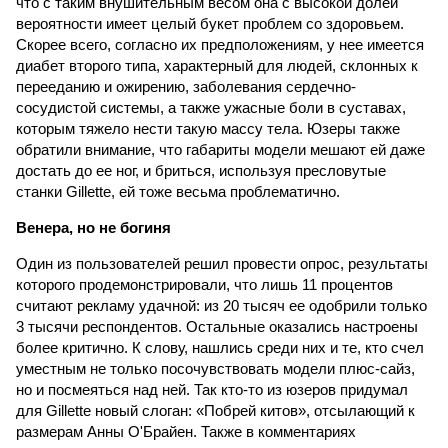
что с таким внушительным весом она с высокой долей
вероятности имеет целый букет проблем со здоровьем.
Скорее всего, согласно их предположениям, у нее имеется
диабет второго типа, характерный для людей, склонных к
перееданию и ожирению, заболевания сердечно-
сосудистой системы, а также ужасные боли в суставах,
которым тяжело нести такую массу тела. Юзеры также
обратили внимание, что габариты модели мешают ей даже
достать до ее ног, и бриться, используя пресловутые
станки Gillette, ей тоже весьма проблематично.
Венера, но не богиня
Один из пользователей решил провести опрос, результаты
которого продемонстрировали, что лишь 11 процентов
считают рекламу удачной: из 20 тысяч ее одобрили только
3 тысячи респондентов. Остальные оказались настроены
более критично. К слову, нашлись среди них и те, кто счел
уместным не только посочувствовать модели плюс-сайз,
но и посмеяться над ней. Так кто-то из юзеров придумал
для Gillette новый слоган: «Побрей китов», отсылающий к
размерам Анны О'Брайен. Также в комментариях