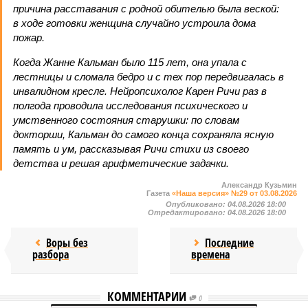
причина расставания с родной обителью была веской:
в ходе готовки женщина случайно устроила дома
пожар.
Когда Жанне Кальман было 115 лет, она упала с
лестницы и сломала бедро и с тех пор передвигалась в
инвалидном кресле. Нейропсихолог Карен Ричи раз в
полгода проводила исследования психического и
умственного состояния старушки: по словам
докторши, Кальман до самого конца сохраняла ясную
память и ум, рассказывая Ричи стихи из своего
детства и решая арифметические задачки.
Александр Кузьмин
Газета
«Наша версия» №29 от 03.08.2026
Опубликовано:
04.08.2026 18:00
Отредактировано:
04.08.2026 18:00
Воры без
Последние
разбора
времена
КОММЕНТАРИИ
0