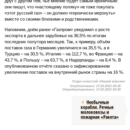
друг с другом тем, чьё мнение будет самым ироничным:
они пишут, что «настоящему поляку» не гоже покупать
«этот русский газ» – он должен «героически мерзнуть»
вместе со своими близкими и родственниками.
Напомним, днём ранее
«Газпром»
уведомил о росте
экспорта в дальнее зарубежье на 36,5% по итогам
последних полутора месяцев. Так, к примеру, объём
поставок газа в Германию увеличился на 35,5 %, а в
Турцию – на 30,5 %, Италию – на 112,7 %, во Францию – на
43,7 %, в Польшу – на 63,7 %, в Нидерланды – на 8,4 %. В
опубликованном отчёте сказано о зафиксированном
увеличении поставок на внутренний рынок страны на 16 %.
Отдел новостей «Нашей версии»
Опубликовано:
17.02.2021 20:35
Отредактировано:
17.02.2021 20:35
Необычные
корабли. Речные
молоковозы и
пожарная «Ракета»