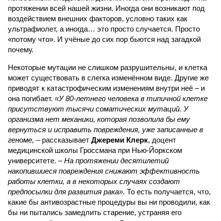
протяжении всей нашей жизни. Иногда они возникают под
воздействием внешних факторов, условно таких как
ультрафиолет, а иногда… это просто случается. Просто
«потому что». И учёные до сих пор бьются над загадкой
почему.
Некоторые мутации не слишком разрушительны, и клетка
может существовать в слегка изменённом виде. Другие же
приводят к катастрофическим изменениям внутри неё – и
она погибает.
«У 80-летнего человека в типичной клетке
присутствуют тысячи соматических мутаций. У
организма нет механики, которая позволила бы ему
вернуться и исправить повреждения, уже записанные в
геноме,
– рассказывает
Джереми Клерк
, доцент
медицинской школы Гроссмана при Нью-Йоркском
университете.
– На протяжении десятилетий
накопившиеся повреждения снижают эффективность
работы клетки, а в некоторых случаях создают
предпосылки для развития рака»
. То есть получается, что,
какие бы антивозрастные процедуры вы ни проводили, как
бы ни пытались замедлить старение, устраняя его