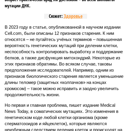
мутации ДНК.
Сюжет:
Здоровье
В 2023 году в статье, опубликованной в научном издании
Cell.com, были описаны 12 признаков старения. К ним
относятся – не пугайтесь учёных терминов – повышенная
вероятность генетических мутаций при делении клетки,
неспособность контролировать выработку и поддержание
белков, а также дисфункция митохондрий. Некоторые из
этих признаков обратимы. Во всяком случае, таковы
предположения исследователей. Например, одним из
признаков биологического старения является уменьшение
длины теломер (защитных «колпачков» на концах
хромосом) – такое можно исправить и заодно увеличить
продолжительность жизни.
Но первая и главная проблема, пишет издание Medical
News Today, в соматических мутациях. Это изменения в
генетическом коде любой клетки организма (кроме
сперматозоидов и яйцеклеток), которые являются
неизбежным следствием деления клеток и происходят на