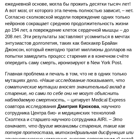
ежедневной основе, могла бы прожить десятки тысяч лет!
А вот мозг, от которого эта печень полностью зависит, – нет.
Согласно сколковской модели повреждение одних только
нейронов сокращает среднюю продолжительность жизни
до 194 лет, а повреждение клеток сердечной мышцы – до
208 лет. Эти результаты заставляют усомниться в мечтах
энтузиастов долголетия, таких как биохакер Брайан
Джонсон, который ежегодно тратит миллионы долларов на
попытки замедлить процесс старения и в конечном счёте
опередить саму смерть, иронизируют в New York Post.
Главная проблема и печаль в том, что не в одних только
мутациях дело.
«Наше исследование показывает, что
соматические мутации вносят значительный вклад в
старение, но сами по себе они не могут объяснить
наблюдаемую смертность, –
цитирует Medical Express
соавтора исследования
Дмитрия Крюкова
, научного
сотрудника Центра био- и медицинских технологий
Сколтеха и старшего научного сотрудника AIRI. –
Это
означает, что другие механизмы старения, такие как
потеря протеостаза, митохондриальная дисфункция или
эпигенетические изменения, вносят сопоставимый вклад