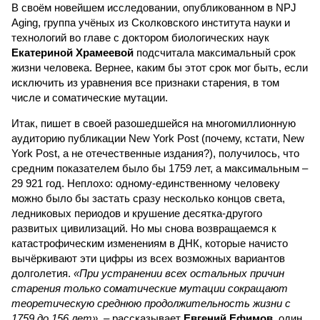
В своём новейшем исследовании, опубликованном в NPJ
Aging, группа учёных из Сколковского института науки и
технологий во главе с доктором биологических наук
Екатериной Храмеевой
подсчитала максимальный срок
жизни человека. Вернее, каким бы этот срок мог быть, если
исключить из уравнения все признаки старения, в том
числе и соматические мутации.
Итак, пишет в своей разошедшейся на многомиллионную
аудиторию публикации New York Post (почему, кстати, New
York Post, а не отечественные издания?), получилось, что
средним показателем было бы 1759 лет, а максимальным –
29 921 год. Неплохо: одному-единственному человеку
можно было бы застать сразу несколько концов света,
ледниковых периодов и крушение десятка-другого
развитых цивилизаций. Но мы снова возвращаемся к
катастрофическим изменениям в ДНК, которые начисто
вычёркивают эти цифры из всех возможных вариантов
долголетия.
«При устранении всех остальных причин
старения только соматические мутации сокращают
теоретическую среднюю продолжительность жизни с
1759 до 156 лет»
, – рассказывает
Евгений Ефимов
, один