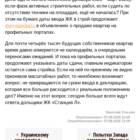
если фаза активных строительных работ, если судить по
отсутствию техники на площадке, ещё не началась? При
этом на бумаге даты ввода ЖК в строй продолжают
фигурировать
в объявлениях о продаже квартир на
профильных порталах.
Для почти четырёх тысяч будущих собственников квартир
время давно измеряется не календарём, а очередными
переносами ожиданий. И пока на профильных порталах
продолжают указывать даты сдачи, главным индикатором
остается сама стройка. Если на ней по-прежнему не видно
признаков масштабных работ, то неизбежно возникает
вопрос: не превращаются ли сроки ввода в декларацию,
которая все больше расходится с реальным положением
дел? Именно на этот вопрос сегодня больше всего ждут
ответа дольщики ЖК «Станция Л».
Николай Ольхин
Опубликовано:
07.08.2026 11:09
Отредактировано:
07.08.2026 11:09
Украинскому
Попытки Запада