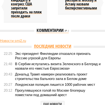
кандидату в
рассорить Москву и
конгресс США
Астану назвали
запретили
бесперспективными
приходить на пляж
после драки
КОММЕНТАРИИ
0
Новости smi2.ru
Версия
//
Общество
//
Земля уже не раз показывала человечеству свой
крутой нрав – когда покажет снова?
698
Последние времена
Земля уже не раз показывала человечеству свой крутой
нрав – когда покажет снова?
Земля уже не раз показывала человечеству свой крутой нрав – когда
покажет снова? (фото: АР-ТАСС)