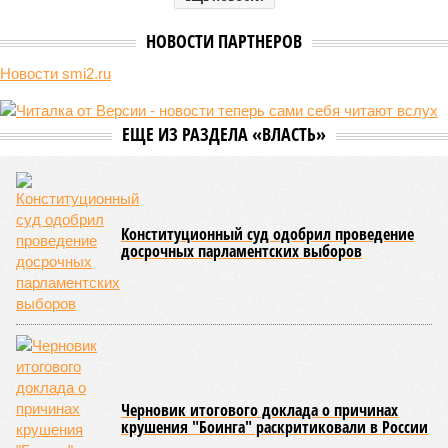
Природа постоянно вступает в противоречие с нами. Ведь пока
она стремится всё на планете держать в балансе, человечество
не особенно церемонится с окружающей средой. Самые
массовые катастрофы в прошлом – какими они были? Какие
ждут нас со дня на день и чем грозят?
Рассказ
Стивена Кинга
, в котором описывались
последствия очередного апокалипсиса, искусственно
вызванного группой биологов, называется «Конец всей
этой мерзости». В реальной жизни участия пытливых
исследователей в организации конца света может не
понадобиться: природа сама разберётся, как и где
уменьшить масштабы человеческой популяции.
(фото: en.wikipedia.org)
Да, наша любимая маленькая планета может быть
единственной, где в пределах Солнечной системы есть
полноценная жизнь, но Земля также регулярно пытается
эту жизнь уничтожить. Так уж вышло, что внутренние