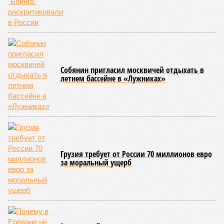
процессы на планете включают в себя всевозможные
геологические, метеорологические и физические явления,
которые для человека довольно опасны. Или попросту
смертельны. И вот несколько тому примеров.
Все стихии сразу
Около 100 лет назад в Поднебесной приключилось то, что
у нас назвали бы тридцатью тремя несчастьями. Страну
последовательно поразили: многолетняя засуха, страшный
паводок, невероятные ливни. Несколько миллионов
человек не пережили этот разгул стихий. Вот что тогда
приключилось.
Зима 1931 года выдалась в Китае чрезвычайно
продолжительной и суровой. Снега образовалось огромное
количество – казалось бы, хороший знак после периода
великой суши, продолжавшегося с 1928-го. Но всё
обратилось катастрофой. Снег растаял, устремился в реки,
начался небывалый паводок, быстро обернувшийся
страшным наводнением, которое обильные весенние ливни