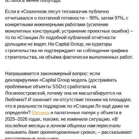
осталось менее полугода.
Если в «Сказочном лесу» техзаказчик публично
отчитывался о поэтапной готовности – 90%, затем 97%, с
конкретными инженерными работами (усиление
монолитных конструкций, устранение проектных ошибок) –
то по «Станции Л» подобной публичной отчётности
дольщики не видят. Ни Capital Group, ни кураторы
строительства не подтверждают ни соблюдения графика
строительства, ни объёма фактически выполненных работ.
Напрашивается закономерный вопрос: если
декларируемая «Capital Group модель (достраивать
проблемные объекты SSD») сработала на
Лосиноостровской, почему она не масштабируется на
Люблино? И означает ли отсутствие техники на площадке,
что в реальности подрядчик по «Станции Л» ещё даже не
определён?
Митинги
и палаточные лагеря у объекта в
2025–2026 годах, похоже, не изменили ситуацию.
«В
последние месяцы в личном общении нам перестали
называть даже ориентировочные сроки»
, – рассказывают
расстроенные дольщики.