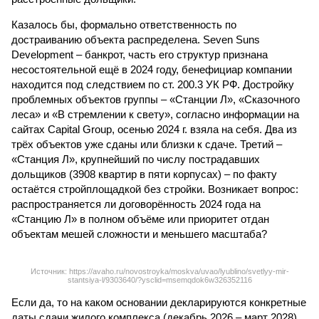
Казалось бы, формально ответственность по
достраиванию объекта распределена. Seven Suns
Development – банкрот, часть его структур признана
несостоятельной ещё в 2024 году, бенефициар компании
находится под следствием по ст. 200.3 УК РФ. Достройку
проблемных объектов группы – «Станции Л», «Сказочного
леса» и «В стремлении к свету», согласно информации на
сайтах Capital Group, осенью 2024 г. взяла на себя. Два из
трёх объектов уже сданы или близки к сдаче. Третий –
«Станция Л», крупнейший по числу пострадавших
дольщиков (3908 квартир в пяти корпусах) – по факту
остаётся стройплощадкой без стройки. Возникает вопрос:
распространяется ли договорённость 2024 года на
«Станцию Л» в полном объёме или приоритет отдан
объектам мешей сложности и меньшего масштаба?
Источник: https://avaho.ru/novostroyka/moskva/uvao/lyublino/svetlyy-mir-
stantsiya-l/9303640/?ysclid=msemqdok6w326352116
Если да, то на каком основании декларируются конкретные
даты сдачи жилого комплекса (декабрь 2026 – март 2028),