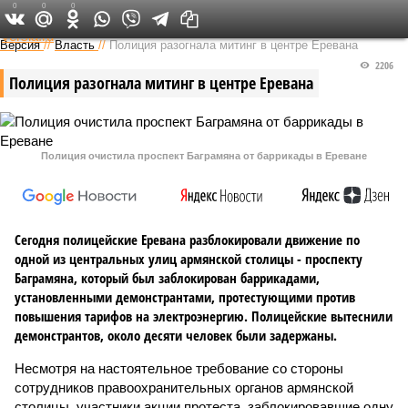
0
0
0
Федеральный выпуск
Версия
//
Власть
//
Полиция разогнала митинг в центре Еревана
2206
Полиция разогнала митинг в центре Еревана
Полиция очистила проспект Баграмяна от баррикады в Ереване
Сегодня полицейские Еревана разблокировали движение по
одной из центральных улиц армянской столицы - проспекту
Баграмяна, который был заблокирован баррикадами,
установленными демонстрантами, протестующими против
повышения тарифов на электроэнергию. Полицейские вытеснили
демонстрантов, около десяти человек были задержаны.
Несмотря на настоятельное требование со стороны
сотрудников правоохранительных органов армянской
столицы, участники акции протеста, заблокировавшие одну