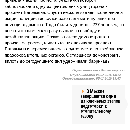
привела к акции протеста, участники которой
заблокировали одну из центральных улиц города -
проспект Баграмяна. Спустя несколько дней после начала
акции, полицейские силой разогнали митингующих при
помощи водометов. Тогда были задержаны 237 человек, но
все они практически сразу вышли на свободу и
возобновили акцию. Позже в лагере демонстрантов
произошел раскол, и часть из них покинула проспект
Баграмяна и переместилась в другое место по требованию
правоохранительных органов. Оставшиеся демонстранты
вплоть до сегодняшнего дня удерживали баррикады.
Отдел новостей «Нашей версии»
Опубликовано:
06.07.2015 13:13
Отредактировано:
06.07.2015 13:43
В Москве
завершается один
из ключевых этапов
подготовки к
отопительному
сезону