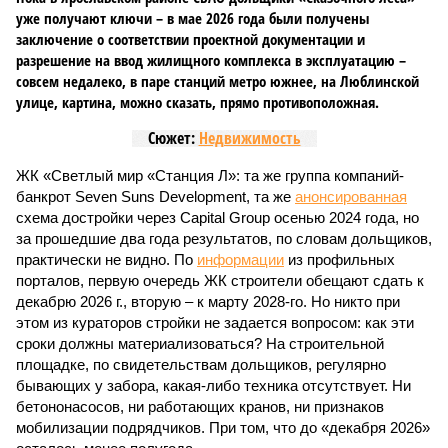
уже получают ключи – в мае 2026 года были получены
заключение о соответствии проектной документации и
разрешение на ввод жилищного комплекса в эксплуатацию –
совсем недалеко, в паре станций метро южнее, на Люблинской
улице, картина, можно сказать, прямо противоположная.
Сюжет:
Недвижимость
ЖК «Светлый мир «Станция Л»: та же группа компаний-
банкрот Seven Suns Development, та же
анонсированная
схема достройки через Capital Group осенью 2024 года, но
за прошедшие два года результатов, по словам дольщиков,
практически не видно. По
информации
из профильных
порталов, первую очередь ЖК строители обещают сдать к
декабрю 2026 г., вторую – к марту 2028-го. Но никто при
этом из кураторов стройки не задается вопросом: как эти
сроки должны материализоваться? На строительной
площадке, по свидетельствам дольщиков, регулярно
бывающих у забора, какая-либо техника отсутствует. Ни
бетононасосов, ни работающих кранов, ни признаков
мобилизации подрядчиков. При том, что до «декабря 2026»