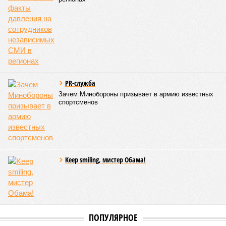
организма нет механики, которая позволила бы ему
вернуться и исправить повреждения, уже записанные в
геноме,
– рассказывает
Джереми Клерк
, доцент
медицинской школы Гроссмана при Нью-Йоркском
университете.
– На протяжении десятилетий
накопившиеся повреждения снижают эффективность
работы клетки, а в некоторых случаях создают
предпосылки для развития рака»
. То есть получается, что,
какие бы антивозрастные процедуры вы ни проводили, как
бы ни пытались замедлить старение, устраняя его
причины, всё равно ничего не выйдет – мутации возьмут
своё.
Цифры
По данным за 2025 год, лидером по средней
продолжительности жизни из всех стран стало
Княжество Монако. В общем-то, неудивительно с
учётом богатства и благополучия этого крохотного
клочка суши. Но второе место удивляет – оно,
оказывается, за Гонконгом. Если в Монако