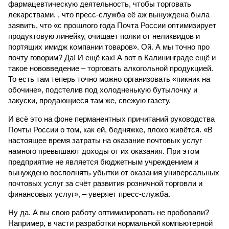
фармацевтическую деятельность, чтобы торговать
лекарствами. , что пресс-служба её аж вынуждена была
заявить, что «с прошлого года Почта России оптимизирует
продуктовую линейку, очищает полки от неликвидов и
портящих имидж компании товаров». Ой. А мы точно про
почту говорим? Да! И ещё как! А вот в Калининграде ещё и
такое нововведение – торговать алкогольной продукцией.
То есть там теперь точно можно организовать «пикник на
обочине», подстелив под холодненькую бутылочку и
закуски, продающиеся там же, свежую газету.
И всё это на фоне перманентных причитаний руководства
Почты России о том, как ей, бедняжке, плохо живётся. «В
настоящее время затраты на оказание почтовых услуг
намного превышают доходы от их оказания. При этом
предприятие не является бюджетным учреждением и
вынуждено восполнять убытки от оказания универсальных
почтовых услуг за счёт развития розничной торговли и
финансовых услуг», – уверяет пресс-служба.
Ну да. А вы свою работу оптимизировать не пробовали?
Например, в части разработки нормальной компьютерной