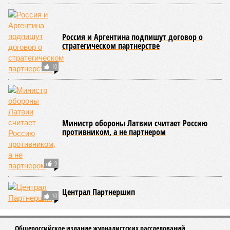
мутациям: если их функция деления и размножения
утрачена, восстановить её невозможно. Когда они
перестают функционировать, отказывают сердце и мозг,
что, разумеется, приводит к смерти. Авторы исследования
называют эти типы клеток «критическими точками
ограничения продолжительности жизни».
Причина ясна, но будущее в тумане
Получается, что бедная несчастная печень, вынужденная
переваривать вредную пищу и прочий алкоголь на
ежедневной основе, могла бы прожить десятки тысяч лет!
А вот мозг, от которого эта печень полностью зависит, – нет.
Согласно сколковской модели повреждение одних только
нейронов сокращает среднюю продолжительность жизни
до 194 лет, а повреждение клеток сердечной мышцы – до
208 лет. Эти результаты заставляют усомниться в мечтах
энтузиастов долголетия, таких как биохакер Брайан
Джонсон, который ежегодно тратит миллионы долларов на
попытки замедлить процесс старения и в конечном счёте
опередить саму смерть, иронизируют в New York Post.