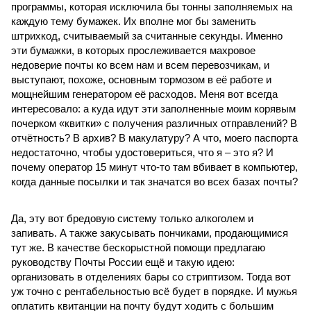
программы, которая исключила бы тонны заполняемых на
каждую тему бумажек. Их вполне мог бы заменить
штрихкод, считываемый за считанные секунды. Именно
эти бумажки, в которых прослеживается махровое
недоверие почты ко всем нам и всем перевозчикам, и
выступают, похоже, основным тормозом в её работе и
мощнейшим генератором её расходов. Меня вот всегда
интересовало: а куда идут эти заполненные моим корявым
почерком «квитки» с получения различных отправлений? В
отчётность? В архив? В макулатуру? А что, моего паспорта
недостаточно, чтобы удостовериться, что я – это я? И
почему оператор 15 минут что-то там вбивает в компьютер,
когда данные посылки и так значатся во всех базах почты?
Да, эту вот бредовую систему только алкоголем и
запивать. А также закусывать пончиками, продающимися
тут же. В качестве бескорыстной помощи предлагаю
руководству Почты России ещё и такую идею:
организовать в отделениях бары со стриптизом. Тогда вот
уж точно с рентабельностью всё будет в порядке. И мужья
оплатить квитанции на почту будут ходить с большим