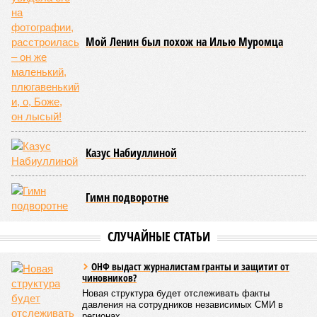
предположения исследователей. Например, одним из
признаков биологического старения является уменьшение
длины теломер (защитных «колпачков» на концах
хромосом) – такое можно исправить и заодно увеличить
продолжительность жизни.
Но первая и главная проблема, пишет издание Medical
News Today, в соматических мутациях. Это изменения в
генетическом коде любой клетки организма (кроме
сперматозоидов и яйцеклеток), которые являются
неизбежным следствием деления клеток и происходят на
протяжении всей нашей жизни. Иногда они возникают под
воздействием внешних факторов, условно таких как
ультрафиолет, а иногда… это просто случается. Просто
«потому что». И учёные до сих пор бьются над загадкой
почему.
Некоторые мутации не слишком разрушительны, и клетка
может существовать в слегка изменённом виде. Другие же
приводят к катастрофическим изменениям внутри неё – и
она погибает.
«У 80-летнего человека в типичной клетке
присутствуют тысячи соматических мутаций. У