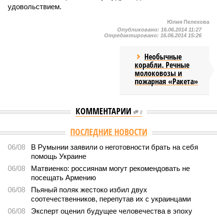
удовольствием.
Юлия Пелехова
Опубликовано:
16.06.2014 11:27
Отредактировано:
16.06.2014 15:26
Необычные
корабли. Речные
молоковозы и
пожарная «Ракета»
КОММЕНТАРИИ
0
Версия
//
Общество
//
Мы могли бы жить сотни лет, но этого никогда не
будет
538
Возраст бессмертия
Мы могли бы жить сотни лет, но этого никогда не будет