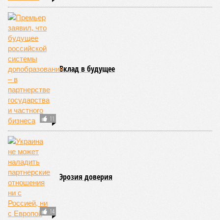
средним показателем было бы 1759 лет, а максимальным –
29 921 год. Неплохо: одному-единственному человеку
можно было бы застать сразу несколько концов света,
ледниковых периодов и крушение десятка-другого
развитых цивилизаций. Но мы снова возвращаемся к
катастрофическим изменениям в ДНК, которые начисто
вычёркивают эти цифры из всех возможных вариантов
долголетия.
«При устранении всех остальных причин
старения только соматические мутации сокращают
теоретическую среднюю продолжительность жизни с
1759 до 156 лет»
, – рассказывает
Евгений Ефимов
, один
из ключевых авторов исследования, научный сотрудник
Центра био- и медицинских технологий Сколтеха и
научный сотрудник Института искусственного интеллекта
(AIRI).
Интересно, что некоторые ткани нашего организма более
устойчивы к соматическим мутациям, чем другие. В
частности, клетки печени: они с радостью заменят старые,
процветая бесконечно долго. С другой стороны, клетки
миокарда (среднего слоя сердечной мышцы) и нейроны
(клетки головного мозга) гораздо более подвержены