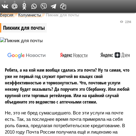
0
0
0
Федеральный выпуск
Версия
//
Колумнисты
//
Пикник для почты
2294
Пикник для почты
Ребята, а на кой нам вообще сдалась эта почта? Ну та самая, что
уже не первый год служит притчей во языцех свой
неэффективностью и тормознутостью. Что, почтовые услуги
некому будет оказывать? Да поручите это Сбербанку. Или любой
крупной сети торговых ретейлеров. Или на крайний случай
объедините это ведомство с аптечными сетями.
Не, это не бред сумасшедшего. Все эти услуги на почте
есть. Так, за последнее время почта примеряла на себя
роль банка, предлагая потребительское кредитование. В
2010 году Почта России получила ещё и лицензию на