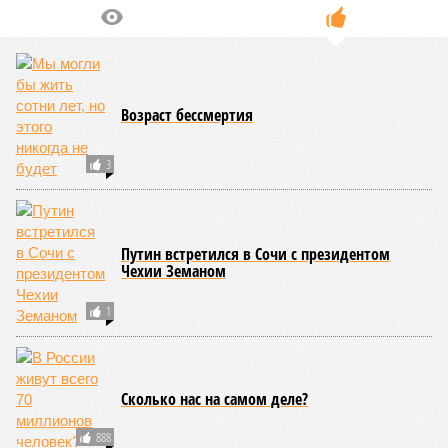
большинство доживают до 87 лет, то в Гонконге – до
85 с копейками. «Бронза» за Японией – почти 85 лет.
Далее следуют Южная Корея, Швейцария и Австралия.
Средняя продолжительность жизни в России – 74,2
года, от лидеров рейтинга мы очень далеки. Впрочем,
Владимир Путин поставил задачу, чтобы к 2030 году
эта цифра выросла до 78 лет, а к 2036 году – до 81
года. Как это будет выполняться, неизвестно.
Эта железная печень
В своём новейшем исследовании, опубликованном в NPJ
Aging, группа учёных из Сколковского института науки и
технологий во главе с доктором биологических наук
Екатериной Храмеевой
подсчитала максимальный срок
жизни человека. Вернее, каким бы этот срок мог быть, если
исключить из уравнения все признаки старения, в том
числе и соматические мутации.
Итак, пишет в своей разошедшейся на многомиллионную
аудиторию публикации New York Post (почему, кстати, New
York Post, а не отечественные издания?), получилось, что