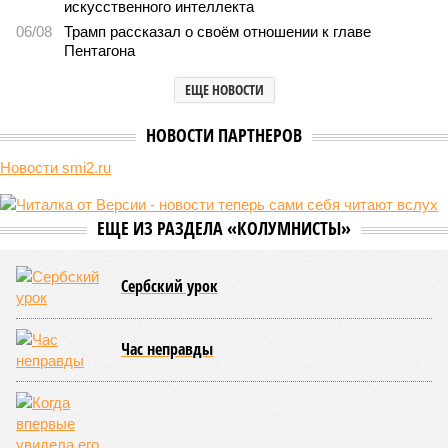
Мы могли бы жить сотни лет, но этого никогда не будет (фото: Deep
Vision)
Как бы мы ни старались, достигнуть бессмертия у человека не
получится никогда, даже при самых совершенных технологиях и
самой совершенной медицине. Точку в многолетних дебатах о
долголетии поставило новое исследование российских учёных: в
теории максимальный предел жизни – 194 года. Но и этот
возраст практически вряд ли достижим – во всём виноваты
мутации ДНК.
Сюжет:
Здоровье
В 2023 году в статье, опубликованной в научном издании
Cell.com, были описаны 12 признаков старения. К ним
относятся – не пугайтесь учёных терминов – повышенная
вероятность генетических мутаций при делении клетки,
неспособность контролировать выработку и поддержание
белков, а также дисфункция митохондрий. Некоторые из
этих признаков обратимы. Во всяком случае, таковы