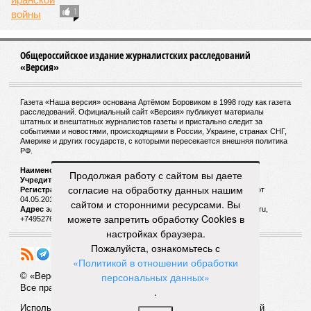
1
Общероссийское издание журналистских расследований
«Версия»
Газета «Наша версия» основана Артёмом Боровиком в 1998 году как газета
расследований. Официальный сайт «Версия» публикует материалы
штатных и внештатных журналистов газеты и пристально следит за
событиями и новостями, происходящими в России, Украине, странах СНГ,
Америке и других государств, с которыми пересекается внешняя политика
РФ.
Наименование:
Cетевое издание «Версия»
Продолжая работу с сайтом вы даете
Учредитель:
ООО «Версия»,
Главный редактор:
Горевой Р. Г.
согласие на обработку данных нашим
Регистрационный номер Роскомнадзора:
ЭЛ № ФС 77 - 72681 от
04.05.2018 г.
сайтом и сторонними ресурсами. Вы
Адрес электронной почты и телефон редакции:
versia@versia.ru,
можете запретить обработку Cookies в
+74952760348
настройках браузера.
Пожалуйста, ознакомьтесь с
«Политикой в отношении обработки
персональных данных»
© «Версия»
18+
Все права защищены
.
Использование материалов «Версии» без индексируемой