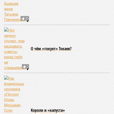
87
О чём «токует» Токаев?
2
Kороли и «капуста»