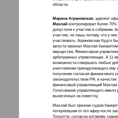
области.
Марина Аграновская
, адвокат оф
Махлай
контролировал более 70% з
допустили к участию в собрании. 
участию, но лишь потому, что у не
участвовать. Аграновская будто бы
августа признал Махлая банкротом
имущества. Финансовым управляю
арбитражных управляющих. А 11 ав
возможности совершать любые дей
уничтожение принадлежащего ему и
получения согласия финансового у
законодательством РФ, в качестве
финансовый управляющий Махлая Ол
Голосование управляющего имело 
вынесенных на повестку.
Махлай был признан судом банкро
потерпевшим от его афер после зао
Тольятти, согласно которому скры