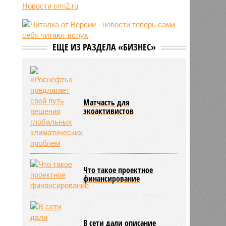
трёхмесячного сына
Новости smi2.ru
07/08
Сергей Миронов выступил за
увеличение пенсий детям,
потерявшим родителей
ЕЩЕ ИЗ РАЗДЕЛА «БИЗНЕС»
07/08
Финляндия захотела использовать
приграничные болота против
России
Матчасть для
экоактивистов
Что такое проектное
финансирование
В сети дали описание