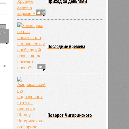
Приход за деньгами
20
1763
0
Последние времена
ю
330
1
Поворот Чигиринского