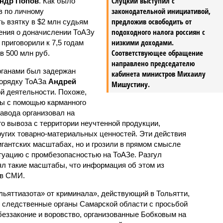
Слуцкий выступил с
ндр Попов
. Как было
законодательной инициативой,
в по личному
предложив освободить от
 взятку в $2 млн судьям
подоходного налога россиян с
ения о доначислении ТоАЗу
низкими доходами.
 приговорили к 7,5 годам
Соответствующее обращение
в 500 млн руб.
направлено председателю
рганами был задержан
кабинета министров Михаилу
порядку ТоАЗа
Андрей
Мишустину.
й деятельности. Похоже,
ды с помощью карманного
авода организовал на
о вывоза с территории неучтенной продукции,
угих товарно-материальных ценностей. Эти действия
игантских масштабах, но и грозили в прямом смысле
итуацию с промбезопасностью на ТоАЗе. Разгул
ял такие масштабы, что информация об этом из
 в СМИ.
льяттиазота» от криминала», действующий в Тольятти,
 следственные органы Самарской области с просьбой
беззаконие и воровство, организованные Бобковым на