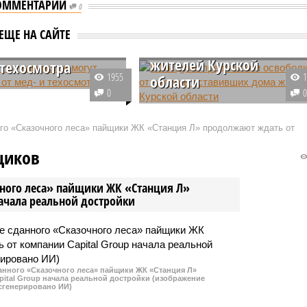
ОММЕНТАРИИ
0
В Госдуме предложили
освободить от налогов
нятых таксистов
ЕЩЕ НА САЙТЕ
оставивших дома
освободить от
жителей Курской
 техосмотра
1955
области
отрение в Госдуму
0
тся внести
Депутат ГД Владимир Кошелев
ект,
(ЛДПР) призвал к освобождени
ого «Сказочного леса» пайщики ЖК «Станция Л» продолжают ждать от
атривающий
от уплаты имущественных
ение самозанятых
налогов жителей Курской
щиков
й такси от некоторых
области, которым пришлось
ьных процедур.
покинуть свои дома.
чного леса» пайщики ЖК «Станция Л»
начала реальной достройки
данного «Сказочного леса» пайщики ЖК «Станция Л»
ital Group начала реальной достройки (изображение
сгенерировано ИИ)