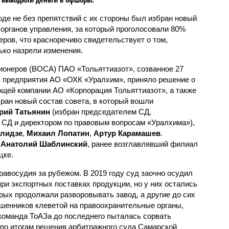
оде не без препятствий с их стороны был избран новый
 органов управления, за который проголосовали 80%
еров, что красноречиво свидетельствует о том,
ько назрели изменения.
ионеров (ВОСА) ПАО «Тольяттиазот», созванное 27
я предприятия АО «ОХК «Уралхим», приняло решение о
щей компании АО «Корпорация Тольяттиазот», а также
ран новый состав совета, в который вошли
рий Татьянин
(избран председателем СД,
СД и директором по правовым вопросам «Уралхима»),
лидзе
,
Михаил Лопатин
,
Артур Карамашев
.
н
Анатолий Шаблинский
, ранее возглавлявший филиал
цке.
равосудия за рубежом. В 2019 году суд заочно осудил
ри экспортных поставках продукции, но у них остались
орых продолжали разворовывать завод, а другие до сих
шенников клеветой на правоохранительные органы,
 команда ТоАЗа до последнего пыталась сорвать
 по итогам решения арбитражного суда Самарской