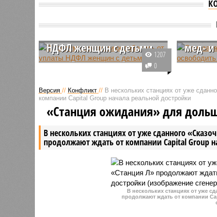
К
В Госдуме захотели
Самоза
освободить от уплаты
могут 
НДФЛ женщин с детьми
мед- и
1207
Сергей Миронов, возглавляющий
На рассм
0
фракцию «Справедливая Россия
планируе
- За правду», совместно с
законопро
Версия
//
Конфликт
//
В нескольких станциях от уже сданн
Александром Бабаковым,
предусм
компании Capital Group начала реальной достройки
занимающим пост вице-спикера
освобожд
«Станция ожидания» для доль
Госдумы, планируют
водителе
представить законопроект,
обязател
В нескольких станциях от уже сданного «Сказо
который освободит от НДФЛ
продолжают ждать от компании Capital Group 
женщин, имеющих детей.
В нескольких станциях от уже с
продолжают ждать от компании Cap