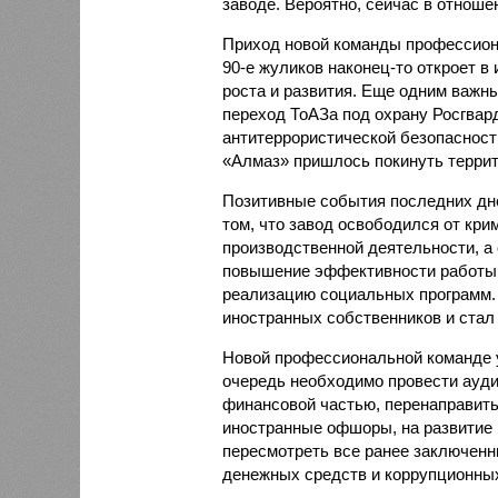
заводе. Вероятно, сейчас в отноше
Приход новой команды профессион
90-е жуликов наконец-то откроет в
роста и развития. Еще одним важны
переход ТоАЗа под охрану Росгвард
антитеррористической безопасност
«Алмаз» пришлось покинуть террит
Позитивные события последних дне
том, что завод освободился от кри
производственной деятельности, а 
повышение эффективности работы,
реализацию социальных программ. И
иностранных собственников и стал
Новой профессиональной команде у
очередь необходимо провести аудит
финансовой частью, перенаправить
иностранные офшоры, на развитие
пересмотреть все ранее заключен
денежных средств и коррупционны