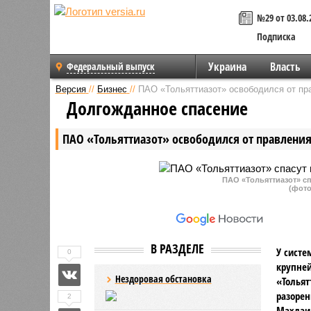
№29 от 03.08.
Подписка
Украина
Власть
Федеральный выпуск
Версия
//
Бизнес
//
ПАО «Тольяттиазот» освободился от п
Долгожданное спасение
ПАО «Тольяттиазот» освободился от правлени
ПАО «Тольяттиазот» с
(фото
В РАЗДЕЛЕ
У систе
0
крупне
Нездоровая обстановка
«Тольят
разорен
2
Махлаи