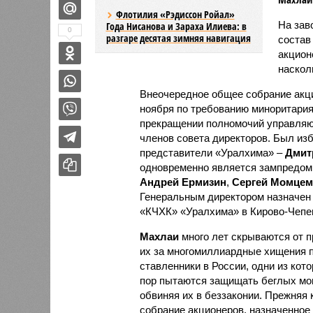
Флотилия «Рэдиссон Ройал»
На зав
Года Нисанова и Зараха Илиева: в
0
разгаре десятая зимняя навигация
состав
акцион
наскол
Внеочередное общее собрание акц
ноября по требованию миноритари
прекращении полномочий управляю
членов совета директоров. Был изб
представители «Уралхима» –
Дмит
одновременно является зампредом 
Андрей Ермизин
,
Сергей Момцем
Генеральным директором назначе
«КЧХК» «Уралхима» в Кирово-Чепе
Махлаи
много лет скрываются от п
их за многомиллиардные хищения п
ставленники в России, одни из кот
пор пытаются защищать беглых мо
обвиняя их в беззаконии. Прежняя
собрание акционеров, назначенное