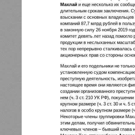
Махлай
и еще несколько их сообщн
длительным срокам заключения. Су
взыскании с основных владельцев 
компаний 87,7 млрд рублей в польз
в законную силу 26 ноября 2019 г
комитет девять лет назад помогло
продукции в неслыханных масштаба
тех пор непрерывно сталкивалась 
акционерных прав со стороны осно
Махлай и его подельники не тольк
установленную судом компенсацию
преступную деятельность, изобрет
настоящее время они являются фиг
создании организованного преступн
нем (ч. 3 ст. 210 УК РФ), покушении
крупном размере (ч. 3 ст. 30 и ч. 5 
налогов в особо крупном размере (ч.
Некоторые члены группировки Мах
этим делам, получил обвинительны
ключевых членов – бывший глава 