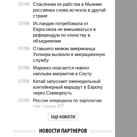
07/08
Спасённая из рабства в Мьянме
россиянка снова исчезла в другой
стране
07/08
Исландия потребовала от
Евросоюза не вмешиваться в
референдум по членству в
объединении
07/08
Ставшего мемом американца
Уолкера вызвали в миграционную
службу
07/08
Марокко опасается нового
наплыва мигрантов в Сеуту
07/08
Китай запускает еженедельный
контейнерный маршрут в Европу
через Севморпуть
07/08
Россия опередила по зарплатам
три страны ЕС
07/08
Александр Лукашенко призвал
ЕЩЕ НОВОСТИ
белорусов скупать пустующие
избы
НОВОСТИ ПАРТНЕРОВ
07/08
Девушка объяснила убийство