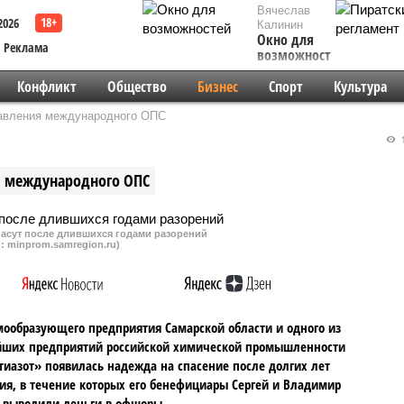
Вячеслав
2026
Калинин
Окно для
Реклама
возможностей
Конфликт
Общество
Бизнес
Спорт
Культура
равления международного ОПС
1
я международного ОПС
пасут после длившихся годами разорений
: minprom.samregion.ru)
мообразующего предприятия Самарской области и одного из
йших предприятий российской химической промышленности
тиазот» появилась надежда на спасение после долгих лет
ия, в течение которых его бенефициары Сергей и Владимир
 выводили деньги в офшоры.