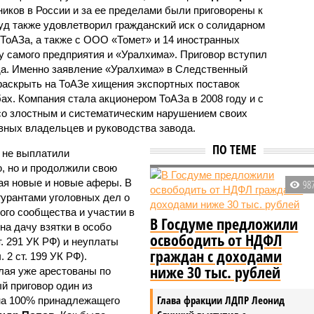
иков в России и за ее пределами были приговорены к
д также удовлетворил гражданский иск о солидарном
ТоАЗа, а также с ООО «Томет» и 14 иностранных
у самого предприятия и «Уралхима». Приговор вступил
ода. Именно заявление «Уралхима» в Следственный
 раскрыть на ТоАЗе хищения экспортных поставок
х. Компания стала акционером ТоАЗа в 2008 году и с
со злостным и систематическим нарушением своих
вных владельцев и руководства завода.
ПО ТЕМЕ
о не выплатили
, но и продолжили свою
ая новые и новые аферы. В
98
урантами уголовных дел о
ого сообщества и участии в
В Госдуме предложили
 на дачу взятки в особо
освободить от НДФЛ
ст. 291 УК РФ) и неуплаты
граждан с доходами
 2 ст. 199 УК РФ).
ниже 30 тыс. рублей
лая уже арестованы по
й приговор один из
Глава фракции ЛДПР Леонид
на 100% принадлежащего