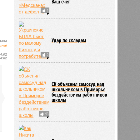
Ваш счёт
1
Удар по складам
цына
konu/
2
14:02
14:02
СК объяснил самосуд над
школьником в Приморье
бездействием работников
школы
93