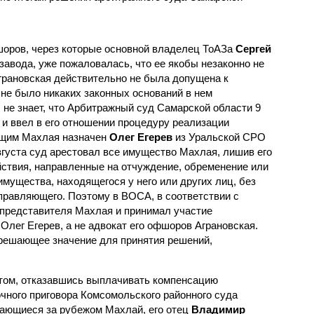
шоров, через которые основной владелец ТоАЗа
Сергей
авода, уже пожаловалась, что ее якобы незаконно не
Аграновская действительно не была допущена к
е не было никаких законных оснований в нем
 не знает, что Арбитражный суд Самарской области 9
 и ввел в его отношении процедуру реализации
щим Махлая назначен
Олег Егерев
из Уральской СРО
густа суд арестовал все имущество Махлая, лишив его
ствия, направленные на отчуждение, обременение или
мущества, находящегося у него или других лиц, без
правляющего. Поэтому в ВОСА, в соответствии с
 представителя Махлая и принимал участие
ег Егерев, а не адвокат его офшоров Аграновская.
решающее значение для принятия решений,
том, отказавшись выплачивать компенсацию
чного приговора Комсомольского районного суда
вающиеся за рубежом Махлай, его отец
Владимир