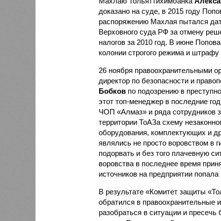
Махлаю Тольяттихимбанка
Алекса
доказано на суде, в 2015 году Попо
распоряжению Махлая пытался дать
Верховного суда РФ за отмену реш
налогов за 2010 год. В июне Попова
колонии строгого режима и штрафу 
26 ноября правоохранительными о
директор по безопасности и право
Бобков
по подозрению в преступно
этот топ-менеджер в последние го
ЧОП «Алмаз» и ряда сотрудников з
территории ТоАЗа схему незаконног
оборудования, комплектующих и др
являлись не просто воровством в г
подорвать и без того плачевную с
воровства в последнее время прин
источников на предприятии попала
В результате «Комитет защиты «То
обратился в правоохранительные и
разобраться в ситуации и пресечь 