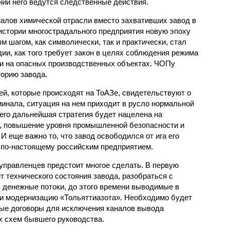
нии него ведутся следственные действия.
алов химической отрасли вместо захвативших завод в
 истории многострадального предприятия новую эпоху
м шагом, как символически, так и практически, стал
ии, как того требует закон в целях соблюдения режима
и на опасных производственных объектах. ЧОПу
орию завода.
й, которые происходят на ТоАЗе, свидетельствуют о
минала, ситуация на нем приходит в русло нормальной
его дальнейшая стратегия будет нацелена на
 повышение уровня промышленной безопасности и
 еще важно то, что завод освободился от ига его
 по-настоящему российским предприятием.
правленцев предстоит многое сделать. В первую
 технического состояния завода, разобраться с
 денежные потоки, до этого времени выводимые в
 и модернизацию «Тольяттиазота». Необходимо будет
ные договоры для исключения каналов вывода
х схем бывшего руководства.