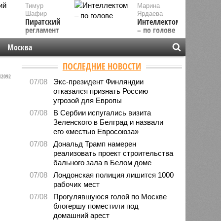
Тимур
Марина
Шафир
Ярдаева
Пиратский
Интеллектом
регламент
– по голове
Москва
ПОСЛЕДНИЕ НОВОСТИ
2092
07/08
Экс-президент Финляндии
отказался признать Россию
угрозой для Европы
07/08
В Сербии испугались визита
Зеленского в Белград и назвали
его «местью Евросоюза»
07/08
Дональд Трамп намерен
реализовать проект строительства
бального зала в Белом доме
07/08
Лондонская полиция лишится 1000
рабочих мест
07/08
Прогулявшуюся голой по Москве
блогершу поместили под
домашний арест