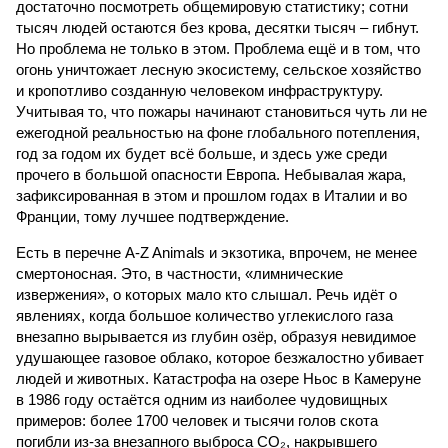
достаточно посмотреть общемировую статистику; сотни
тысяч людей остаются без крова, десятки тысяч – гибнут.
Но проблема не только в этом. Проблема ещё и в том, что
огонь уничтожает лесную экосистему, сельское хозяйство
и кропотливо созданную человеком инфраструктуру.
Учитывая то, что пожары начинают становиться чуть ли не
ежегодной реальностью на фоне глобального потепления,
год за годом их будет всё больше, и здесь уже среди
прочего в большой опасности Европа. Небывалая жара,
зафиксированная в этом и прошлом годах в Италии и во
Франции, тому лучшее подтверждение.
Есть в перечне A-Z Animals и экзотика, впрочем, не менее
смертоносная. Это, в частности, «лимнические
извержения», о которых мало кто слышал. Речь идёт о
явлениях, когда большое количество углекислого газа
внезапно вырывается из глубин озёр, образуя невидимое
удушающее газовое облако, которое безжалостно убивает
людей и животных. Катастрофа на озере Ньос в Камеруне
в 1986 году остаётся одним из наиболее чудовищных
примеров: более 1700 человек и тысячи голов скота
погибли из-за внезапного выброса CO₂, накрывшего