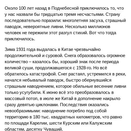
Около 100 лет назад в Поднебесной приключилось то, что
у нас назвали бы тридцатью тремя несчастьями. Страну
последовательно поразили: многолетняя засуха, страшный
паводок, невероятные ливни. Несколько миллионов
человек не пережили этот разгул стихий. Вот что тогда
приключилось.
Зима 1931 года выдалась в Китае чрезвычайно
продолжительной и суровой. Снега образовалось огромное
количество – казалось бы, хороший знак после периода
великой суши, продолжавшегося с 1928-го. Но всё
обратилось катастрофой. Снег растаял, устремился в реки,
начался небывалый паводок, быстро обернувшийся
страшным наводнением, которое обильные весенние ливни
только усугубили. К июню всё это преобразовалось в
массовый потоп, в июле же Китай в дополнение накрыло
сразу девятью циклонами. Последствия оказались
невообразимыми: наводнение погребло под собой
территорию в 180 тыс. квадратных километров, что равно
по площади Карелии, шести Курским или Калужским
областям, десятку Чуваший.