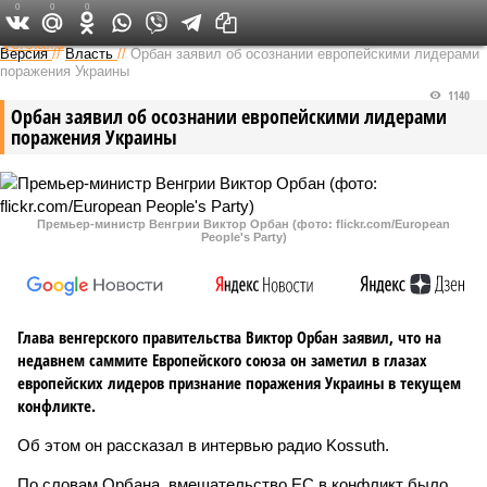
0
0
0
Федеральный выпуск
Версия
//
Власть
//
Орбан заявил об осознании европейскими лидерами
поражения Украины
1140
Орбан заявил об осознании европейскими лидерами
поражения Украины
Премьер-министр Венгрии Виктор Орбан (фото: flickr.com/European
People's Party)
Глава венгерского правительства Виктор Орбан заявил, что на
недавнем саммите Европейского союза он заметил в глазах
европейских лидеров признание поражения Украины в текущем
конфликте.
Об этом он рассказал в интервью радио Kossuth.
По словам Орбана, вмешательство ЕС в конфликт было