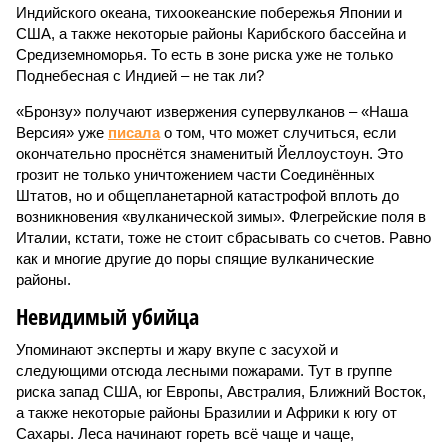
Индийского океана, тихо­океанские побережья Японии и
США, а также некоторые районы Карибского бассейна и
Средиземноморья. То есть в зоне риска уже не только
Поднебесная с Индией – не так ли?
«Бронзу» получают извержения супервулканов – «Наша
Версия» уже
писала
о том, что может случиться, если
окончательно проснётся знаменитый Йеллоустоун. Это
грозит не только уничтожением части Соединённых
Штатов, но и общепланетарной катастрофой вплоть до
возникновения «вулканической зимы». Флегрейские поля в
Италии, кстати, тоже не стоит сбрасывать со счетов. Равно
как и многие другие до поры спящие вулканические
районы.
Невидимый убийца
Упоминают эксперты и жару вкупе с засухой и
следующими отсюда лесными пожарами. Тут в группе
риска запад США, юг Европы, Австралия, Ближний Восток,
а также некоторые районы Бразилии и Африки к югу от
Сахары. Леса начинают гореть всё чаще и чаще,