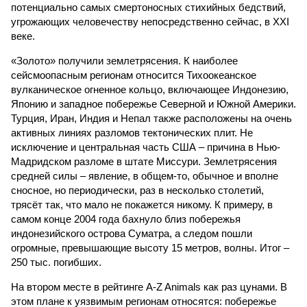
потенциально самых смертоносных стихийных бедствий,
угрожающих человечеству непосредственно сейчас, в XXI
веке.
«Золото» получили землетрясения. К наиболее
сейсмоопасным регионам относится Тихоокеанское
вулканическое огненное кольцо, включающее Индонезию,
Японию и западное побережье Северной и Южной Америки.
Турция, Иран, Индия и Непал также расположены на очень
активных линиях разломов тектонических плит. Не
исключение и центральная часть США – причина в Нью-
Мадридском разломе в штате Миссури. Землетрясения
средней силы – явление, в общем-то, обычное и вполне
сносное, но периодически, раз в несколько столетий,
трясёт так, что мало не покажется никому. К примеру, в
самом конце 2004 года бахнуло близ побережья
индонезийского острова Суматра, а следом пошли
огромные, превышающие высоту 15 метров, волны. Итог –
250 тыс. погибших.
На втором месте в рейтинге A-Z Animals как раз цунами. В
этом плане к уязвимым регионам относятся: побережье