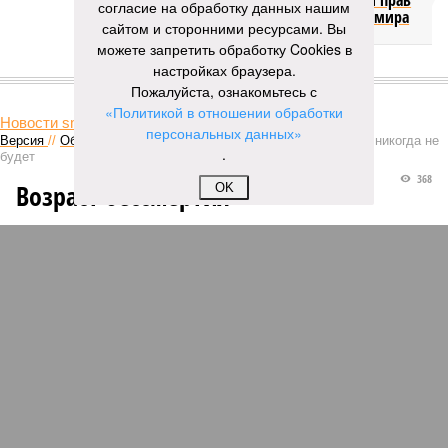
продажи доли прав
согласие на обработку данных нашим
на чемпионат мира
сайтом и сторонними ресурсами. Вы
можете запретить обработку Cookies в
настройках браузера.
КОММЕНТАРИИ
1
Пожалуйста, ознакомьтесь с
«Политикой в отношении обработки
Новости smi2.ru
персональных данных»
Версия
//
Общество
//
Мы могли бы жить сотни лет, но этого никогда не
.
будет
368
Возраст бессмертия
OK
Мы могли бы жить сотни лет, но этого никогда не будет
Мы могли бы жить сотни лет, но этого никогда не будет (фото: Deep
Vision)
Как бы мы ни старались, достигнуть бессмертия у человека не
получится никогда, даже при самых совершенных технологиях и