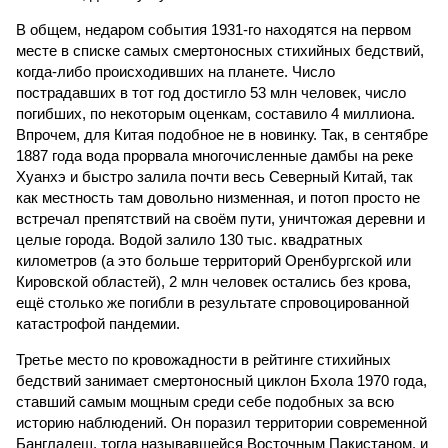
В общем, недаром события 1931-го находятся на первом
месте в списке самых смертоносных стихийных бедствий,
когда-либо происходивших на планете. Число
пострадавших в тот год достигло 53 млн человек, число
погибших, по некоторым оценкам, составило 4 миллиона.
Впрочем, для Китая подобное не в новинку. Так, в сентябре
1887 года вода прорвала многочисленные дамбы на реке
Хуанхэ и быстро залила почти весь Северный Китай, так
как местность там довольно низменная, и потоп просто не
встречал препятствий на своём пути, уничтожая деревни и
целые города. Водой залило 130 тыс. квадратных
километров (а это больше территорий Оренбургской или
Кировской областей), 2 млн человек остались без крова,
ещё столько же погибли в результате спровоцированной
катастрофой пандемии.
Третье место по кровожадности в рейтинге стихийных
бедствий занимает смертоносный циклон Бхола 1970 года,
ставший самым мощным среди себе подобных за всю
историю наблюдений. Он поразил территории современной
Бангладеш, тогда называвшейся Восточным Пакистаном, и