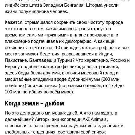
индийского штата Западная Бенгалия. Шторма унесли
жизни полумиллиона человек.
Кажется, стремящаяся сохранить свою чистоту природа
что-то знала о том, какие именно страны станут со
временем самыми «грязными» в плане производств, и
планомерно подтачивала их демографию. А как ещё
объяснить то, что в топ-10 природных катастроф почти все
места занимают бедствия, разразившиеся в Индии,
Пакистане, Бангладеш и Турции? Что характерно, Россию и
Европу подобные катастрофы никогда не затрагивали,
здесь беды были другими, включая массовый голод и
масштабные эпидемии вроде бубонной чумы (200 млн
погибших) или «испанки» (по разным оценкам, от 17,4 до
100 млн погибших во всём мире).
Когда земля – дыбом
Но это дела давно минувших дней. А что нам ждать в
дальнейшем? Авторы энциклопедии A-Z Animals,
основываясь на современных научных исследованиях и
глобальных тенденциях, составили свой список