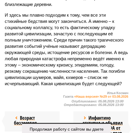
близлежащие деревни.
И здесь мы плавно подходим к тому, чем все эти
стихийные бедствия могут закончиться. А именно – к
социальному коллапсу, то есть фактическому упадку
развитой цивилизации, зачастую с последующим её
полным уничтожением. Среди причин такого трагического
развития событий учёные называют деградацию
окружающей среды, истощение ресурсов и болезни. А ведь
любая природная катастрофа непременно ведёт именно к
этому – экономическому кризису, эпидемиям, голоду,
резкому сокращению численности населения. Так погибли
цивилизации шумеров, майя, кхмеров – список не
исчерпывающий. Какая цивилизация будет следующей?
Илья Космач
Газета
«Наша версия» №29 от 03.08.2026
Опубликовано:
05.08.2026 13:00
Отредактировано:
05.08.2026 13:00
Возраст
Инфантино
бессмертия
отступил и объявил
об отказе ФИФА от
Продолжая работу с сайтом вы даете