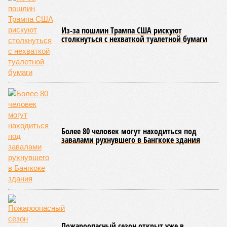
Еревану, а к гендиректору монополии Олегу Белозёрову.
По мнению
Пашиняна
, он не высказал ничего из ряда вон
выходящего. Дескать, Ереван считает транспортную сеть
своей собственностью и теперь намерен просить за аренду
«железки» означенную сумму. При этом, как отмечают
эксперты, армянская сторона, выставляя этот счёт, не
раскрыла методику его калькуляции, то есть, получается,
взяла цифры с потолка. Отдельно стоит отметить, что
заключённый в 2008 году между Арменией и ОАО «РЖД»
концессионный договор, согласно которому российская
компания получила в управление «железку» республики до
2038-го, вероятно, вовсе не предусматривает такой
постановки вопроса.
Неудивительно, что гендиректор РЖД
Белозёров
,
реагируя на словесные интервенции Пашиняна, выступил
со словно растерянно-обиженным комментарием. И,
кажется, стало только хуже. Как отметил менеджер, ЮКЖД
и РЖД
«последовательно и в полном объёме исполняют
взятые на себя обязательства в рамках концессионного
договора от 2008 года». «Концессия дала Армении