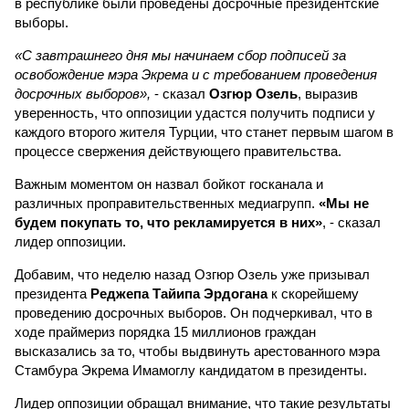
в республике были проведены досрочные президентские
выборы.
«С завтрашнего дня мы начинаем сбор подписей за
освобождение мэра Экрема и с требованием проведения
досрочных выборов»,
- сказал
Озгюр Озель
, выразив
уверенность, что оппозиции удастся получить подписи у
каждого второго жителя Турции, что станет первым шагом в
процессе свержения действующего правительства.
Важным моментом он назвал бойкот госканала и
различных проправительственных медиагрупп.
«Мы не
будем покупать то, что рекламируется в них»
, - сказал
лидер оппозиции.
Добавим, что неделю назад Озгюр Озель уже призывал
президента
Реджепа Тайипа Эрдогана
к скорейшему
проведению досрочных выборов. Он подчеркивал, что в
ходе праймериз порядка 15 миллионов граждан
высказались за то, чтобы выдвинуть арестованного мэра
Стамбура Экрема Имамоглу кандидатом в президенты.
Лидер оппозиции обращал внимание, что такие результаты