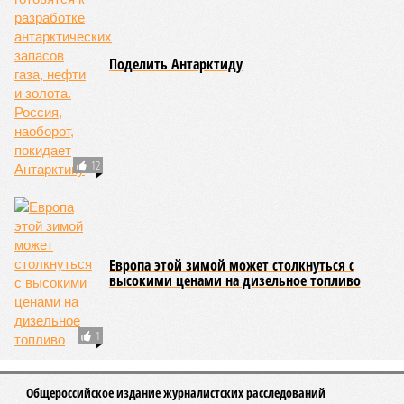
уже получают ключи – в мае 2026 года были получены
заключение о соответствии проектной документации и
разрешение на ввод жилищного комплекса в эксплуатацию –
совсем недалеко, в паре станций метро южнее, на Люблинской
улице, картина, можно сказать, прямо противоположная.
Сюжет:
Недвижимость
ЖК «Светлый мир «Станция Л»: та же группа компаний-
банкрот Seven Suns Development, та же
анонсированная
схема достройки через Capital Group осенью 2024 года, но
за прошедшие два года результатов, по словам дольщиков,
практически не видно. По
информации
из профильных
порталов, первую очередь ЖК строители обещают сдать к
декабрю 2026 г., вторую – к марту 2028-го. Но никто при
этом из кураторов стройки не задается вопросом: как эти
сроки должны материализоваться? На строительной
площадке, по свидетельствам дольщиков, регулярно
бывающих у забора, какая-либо техника отсутствует. Ни
бетононасосов, ни работающих кранов, ни признаков
мобилизации подрядчиков. При том, что до «декабря 2026»