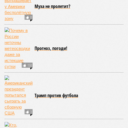
Иван Дмитриев
Опубликовано:
08.08.2026 17:00
Отредактировано:
08.08.2026 17:00
Экс-президент
Посол ты на!
Финляндии
отказался признать
Россию угрозой для
Европы
КОММЕНТАРИИ
0
Новости smi2.ru
Версия
//
Конфликт
//
В нескольких станциях от уже сданного
«Сказочного леса» пайщики ЖК «Станция Л» продолжают ждать от
компании Capital Group начала реальной достройки
556
«Станция ожидания» для дольщиков
В нескольких станциях от уже сданного «Сказочного
леса» пайщики ЖК «Станция Л» продолжают ждать от
компании Capital Group начала реальной достройки