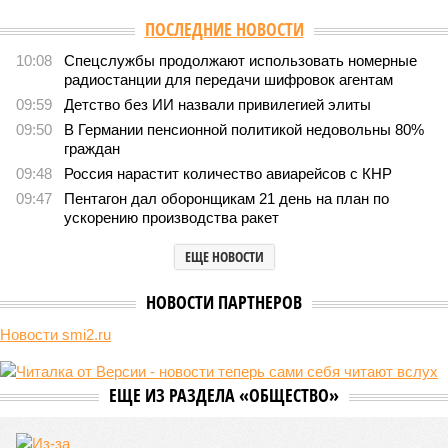
Версия
//
Конфликт
//
Монополия вкладывалась-вкладывалась в
Армению и довкладывалась
1252
РЖД против своей страны
Монополия вкладывалась-вкладывалась в Армению и
довкладывалась
Монополия вкладывалась-вкладывалась в Армению и довкладывалась
(фото: Deep Vision)
Премьер закавказской республики Никол Пашинян заявил, что
его страна может потребовать у Москвы до 2 млрд долларов
ежегодно за аренду Южно-Кавказской железной дороги (ЮКЖД).
В настоящий момент та эксплуатируется «дочкой» ОАО «РЖД»,
причём исключительно за российский счёт. И в
складывающейся ситуации, кажется, больше вопросов не к