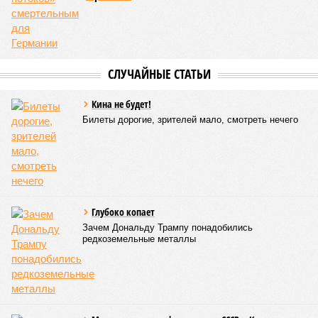
ничего РЖД не компенсировать. Модернизация железных
дорог Армении за счёт России в Ереване считается
совершенно естественной»
, – указывает политолог
Андрей Суздальцев.
Вот только почему для менеджмента РЖД столь же
естественным считается вкладываться в закавказскую
«железку» тогда, когда на российских железных дорогах не
только
не решены
нынешние проблемы, но и постоянно
возникают
новые? Даст ли здесь свой комментарий
Белозёров?
Гарник Туманян, политолог
– Вероятно, в случае разрыва концессии Пашинян со
своими европейскими партнёрами могут
инициировать новый проект на территории Армении
подобно трамповскому TRIPP, где будет создана
европейская концессия для управления путями, а
доходы от эксплуатации путей будут делиться плюс-
минус в таком же соотношении, как с американцами
(74% – Вашингтону, 26% – Еревану).