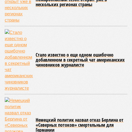
современную железную дорогу, при этом освободив
бюджет республики от затрат на её восстановление и
содержание. Дивиденды акционеру никогда не
выплачивались, вся прибыль шла на развитие железной
дороги»
, – добавил Белозёров.
И в самом деле. Российская сторона поставляла Армении
вагоны, по первому чиху ремонтировала пути, в том числе
повреждённые стихией, выплатила в казну закавказской
республики 15 млрд рублей налогов, пускала прибыль на
развитие местной железнодорожной инфраструктуры.
Из слов Белозёрова и приведённых фактов легко сделать
вывод о том, что ОАО «РЖД» занималось в Армении не
деловой активностью, а сугубой благотворительностью, не
инвестировало, а раздавало пожертвования, не
зарабатывало само, а давало зарабатывать другим и,
выходит, никак не гарантировало собственные интересы.
«Пока самая популярная в Армении точка зрения по
поводу будущего железных дорог рес­публики –
национализировать пути сообщения и, естественно,