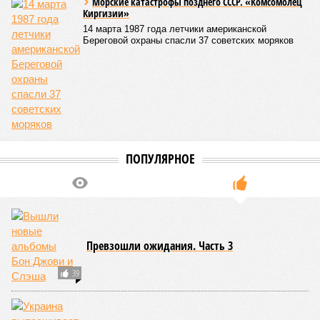
Мирослава Регинская, публицист
– Довольно вероятным представляется вариант
развития событий, при котором после ухода РЖД
железные дороги Армении быстро обретут другого
спонсора. Вряд ли Пашинян стал бы провоцировать
РЖД совсем без гарантий. В сущности, это очередной
и привычный уже «слив» России бывшими союзниками.
Потерянные нами сателлиты ищут и обретают
новых хозяев, и никакая благодарность или даже
подаренная от щедрот Российского государства
значительная выгода их в этом не могут остановить.
Юрий Баранчик, политолог
– Понятно, почему Пашинян хочет отжать актив
РЖД – в отместку за закрытие российских рынков. Ну
и вообще, чтобы ничего российского в стране не
осталось. Вместе с тем, если маленький Пашинян
отожмёт актив большой РЖД в маленькой Армении,
то о какой результативной внешней политике России
можно будет говорить в принципе?