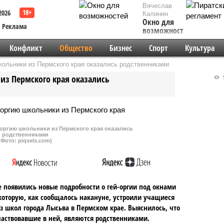
Вячеслав
2026
Калинин
Окно для
Реклама
возможностей
Конфликт
Общество
Бизнес
Спорт
Культура
ольники из Пермского края оказались родственниками
из Пермского края оказались
1
оргию школьники из Пермского края оказались
родственниками
(Фото: piqsels.com)
е появились новые подробности о гей-оргии под окнами
которую, как сообщалось накануне, устроили учащиеся
з школ города Лысьва в Пермском крае. Выяснилось, что
частвовавшие в ней, являются родственниками.