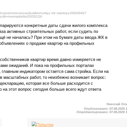
troyka/moskva/uvao/lyublino/svetlyy-mir-stantsiya-l/9303640/?
sclid=msemqdok6w326352116
екларируются конкретные даты сдачи жилого комплекса
фаза активных строительных работ, если судить по
ещё не началась? При этом на бумаге даты ввода ЖК в
объявлениях о продаже квартир на профильных
собственников квартир время давно измеряется не
ами ожиданий. И пока на профильных порталах
 главным индикатором остается сама стройка. Если на
в масштабных работ, то неизбежно возникает вопрос:
 декларацию, которая все больше расходится с
на этот вопрос сегодня больше всего ждут ответа
Николай Ол
Опубликовано:
07.08.2026 
Отредактировано:
07.08.2026 