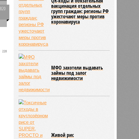
QR-коды и обязательная
вакцинация отдельных
2820
групп граждан: регионы РФ
0
ужесточают меры против
коронавируса
228
МФО захотели выдавать
займы под залог
недвижимости
Живой рис