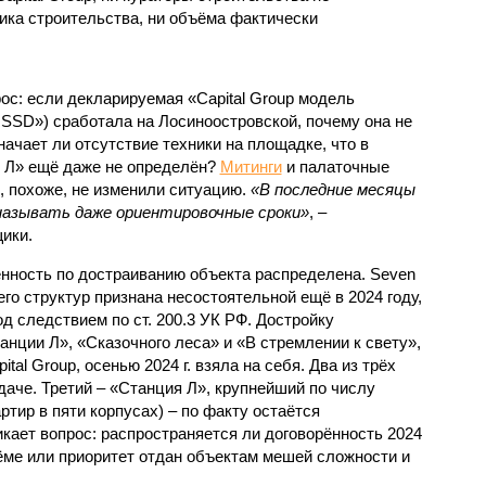
ка строительства, ни объёма фактически
с: если декларируемая «Capital Group модель
SSD») сработала на Лосиноостровской, почему она не
ачает ли отсутствие техники на площадке, что в
и Л» ещё даже не определён?
Митинги
и палаточные
х, похоже, не изменили ситуацию.
«В последние месяцы
называть даже ориентировочные сроки»
, –
ики.
нность по достраиванию объекта распределена. Seven
его структур признана несостоятельной ещё в 2024 году,
 следствием по ст. 200.3 УК РФ. Достройку
нции Л», «Сказочного леса» и «В стремлении к свету»,
tal Group, осенью 2024 г. взяла на себя. Два из трёх
даче. Третий – «Станция Л», крупнейший по числу
тир в пяти корпусах) – по факту остаётся
кает вопрос: распространяется ли договорённость 2024
ёме или приоритет отдан объектам мешей сложности и