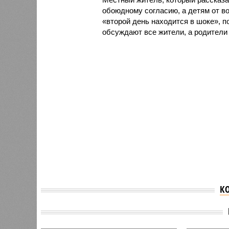
обоюдному согласию, а детям от во
«второй день находится в шоке», п
обсуждают все жители, а родител
К
СК воз
В Пермском крае
нападе
школьник зарезал