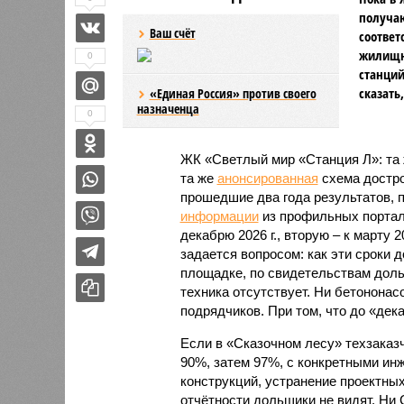
получаю
Ваш счёт
соответ
жилищно
0
станций
сказать
«Единая Россия» против своего
назначенца
0
ЖК «Светлый мир «Станция Л»: та 
та же
анонсированная
схема дострой
прошедшие два года результатов, п
информации
из профильных портал
декабрю 2026 г., вторую – к марту 2
задается вопросом: как эти сроки
площадке, по свидетельствам доль
техника отсутствует. Ни бетононас
подрядчиков. При том, что до «дек
Если в «Сказочном лесу» техзаказч
90%, затем 97%, с конкретными и
конструкций, устранение проектных
отчётности дольщики не видят. Ни C