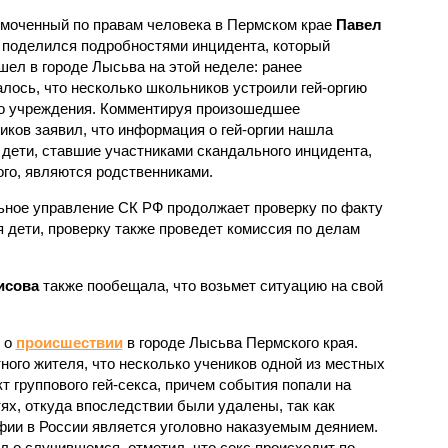
моченный по правам человека в Пермском крае
Павел
поделился подробностями инцидента, который
шел в городе Лысьва на этой неделе: ранее
лось, что несколько школьников устроили гей-оргию
го учреждения. Комментируя произошедшее
Миков заявил, что информация о гей-оргии нашла
 дети, ставшие участниками скандального инцидента,
ого, являются родственниками.
ьное управление СК РФ продолжает проверку по факту
ся дети, проверку также проведет комиссия по делам
исова
также пообещала, что возьмет ситуацию на свой
 о
происшествии
в городе Лысьва Пермского края.
ого жителя, что несколько учеников одной из местных
т группового гей-секса, причем события попали на
ях, откуда впоследствии были удалены, так как
фии в России является уголовно наказуемым деянием.
л о случившемся, отметил, что секс происходит по