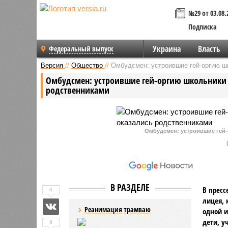
№29 от 03.08.
Подписка
Украина
Власть
Федеральный выпуск
Версия
//
Общество
//
Омбудсмен: устроившие гей-оргию шк
Омбудсмен: устроившие гей-оргию школьники 
родственниками
Омбудсмен: устроившие гей-
В РАЗДЕЛЕ
В пресс
6
лицея, 
Реанимация трамваю
одной и
дети, у
8