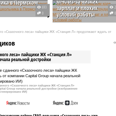
МЧС из-за низких
ика в Пермском
зарплат и плохих
693
0
условий работы
нными органами
о края возбуждено
В Пермском крае сотрудники
е дело после инцидента
МЧС принялись массово
ого «Сказочного леса» пайщики ЖК «Станция Л» продолжают ждать от
ем школьника,
увольняться из-за низких
дшим в учебном
зарплат и плохих условий
щиков
и города
работы. В МЧС по Пермскому
ровска.
краю подтвердили журналистам
чного леса» пайщики ЖК «Станция Л»
факт увольнений.
начала реальной достройки
данного «Сказочного леса» пайщики ЖК «Станция Л»
ital Group начала реальной достройки (изображение
сгенерировано ИИ)
Ярославском районе СВАО дольщики «Сказочного леса» уже