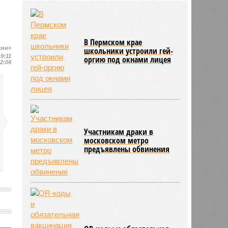
потерявшим родителей
13:56
Финляндия захотела использовать
приграничные болота против
России
В Пермском крае
13:15
С сентября изменятся правила
сии»
школьники устроили гей-
19:11
перевозки групп детей автобусами
оргию под окнами лицея
22:04
Участникам драки в
московском метро
предъявлены обвинения
и