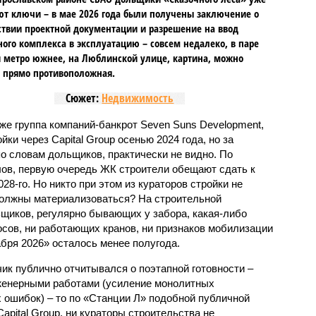
т ключи – в мае 2026 года были получены заключение о
ствии проектной документации и разрешение на ввод
го комплекса в эксплуатацию – совсем недалеко, в паре
 метро южнее, на Люблинской улице, картина, можно
, прямо противоположная.
Сюжет:
Недвижимость
же группа компаний-банкрот Seven Suns Development,
ки через Capital Group осенью 2024 года, но за
о словам дольщиков, практически не видно. По
ов, первую очередь ЖК строители обещают сдать к
028-го. Но никто при этом из кураторов стройки не
 должны материализоваться? На строительной
щиков, регулярно бывающих у забора, какая-либо
осов, ни работающих кранов, ни признаков мобилизации
абря 2026» осталось менее полугода.
ик публично отчитывался о поэтапной готовности –
нженерными работами (усиление монолитных
 ошибок) – то по «Станции Л» подобной публичной
apital Group, ни кураторы строительства не