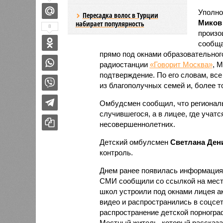
Уполно
Пересадка волос в Турции
Миков
набирает популярность
8
произо
сообща
прямо под окнами образовательно
радиостанции
«Говорит Москва»
, 
подтверждение. По его словам, все
из благополучных семей и, более т
Омбудсмен сообщил, что регионал
случившегося, а в лицее, где учат
несовершеннолетних.
Детский омбулсмен
Светлана Ден
контроль.
Днем ранее появилась информация
СМИ сообщили со ссылкой на местн
школ устроили под окнами лицея ак
видео и распространились в соцсет
распространение детской порногра
Местный житель, который рассказа