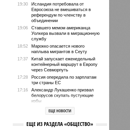
19:30
Исландия потребовала от
Евросоюза не вмешиваться в
референдум по членству в
объединении
19:06
Ставшего мемом американца
Уолкера вызвали в миграционную
службу
18:52
Марокко опасается нового
наплыва мигрантов в Сеуту
17:37
Китай запускает еженедельный
контейнерный маршрут в Европу
через Севморпуть
17:28
Россия опередила по зарплатам
три страны ЕС
17:16
Александр Лукашенко призвал
белорусов скупать пустующие
избы
14:49
Девушка объяснила убийство
ЕЩЕ НОВОСТИ
трёхмесячного сына
14:40
Сергей Миронов выступил за
ЕЩЕ ИЗ РАЗДЕЛА «ОБЩЕСТВО»
увеличение пенсий детям,