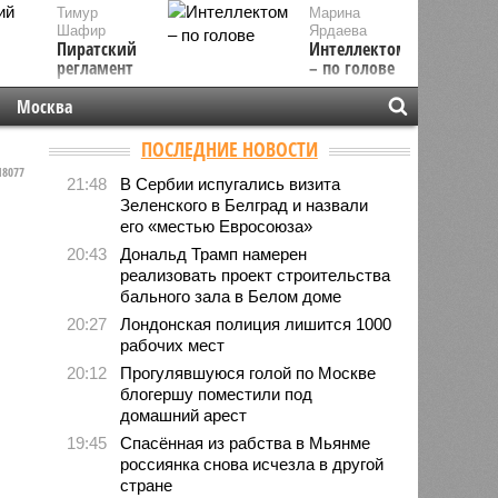
Тимур
Марина
Шафир
Ярдаева
Пиратский
Интеллектом
регламент
– по голове
Москва
ПОСЛЕДНИЕ НОВОСТИ
8077
21:48
В Сербии испугались визита
Зеленского в Белград и назвали
его «местью Евросоюза»
20:43
Дональд Трамп намерен
реализовать проект строительства
бального зала в Белом доме
20:27
Лондонская полиция лишится 1000
рабочих мест
20:12
Прогулявшуюся голой по Москве
блогершу поместили под
домашний арест
19:45
Спасённая из рабства в Мьянме
россиянка снова исчезла в другой
стране