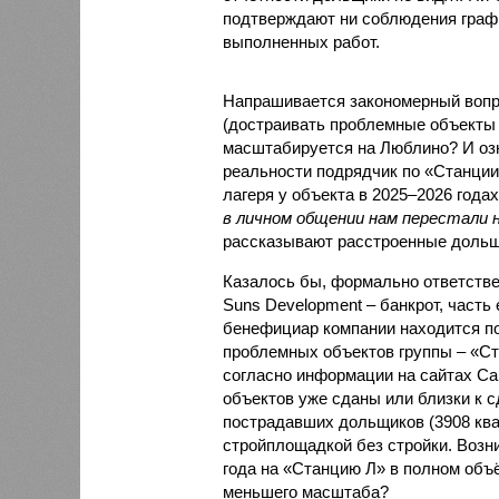
подтверждают ни соблюдения графи
выполненных работ.
Напрашивается закономерный вопро
(достраивать проблемные объекты 
масштабируется на Люблино? И озн
реальности подрядчик по «Станци
лагеря у объекта в 2025–2026 года
в личном общении нам перестали 
рассказывают расстроенные дольщ
Казалось бы, формально ответстве
Suns Development – банкрот, часть 
бенефициар компании находится под
проблемных объектов группы – «Ста
согласно информации на сайтах Capi
объектов уже сданы или близки к с
пострадавших дольщиков (3908 квар
стройплощадкой без стройки. Возни
года на «Станцию Л» в полном объ
меньшего масштаба?