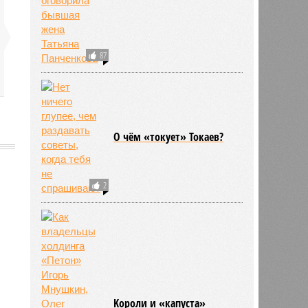
87
О чём «токует» Токаев?
2
Kороли и «капуста»