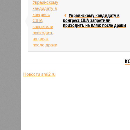
Украинскому кандидату в
конгресс США запретили
приходить на пляж после драки
К
НО
Жириновский предвидел
Удары 
исход главного мирового
привел
противостояния
послед
Новости smi2.ru