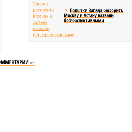
Попытки Запада рассорить
Москву и Астану назвали
бесперспективными
ОММЕНТАРИИ
0
ВОСТИ ПАРТНЕРОВ
по складам WB
Вернувшийся из армии
и к неожиданным
Глеб Калюжный раскрыл
ствиям
горькую правду