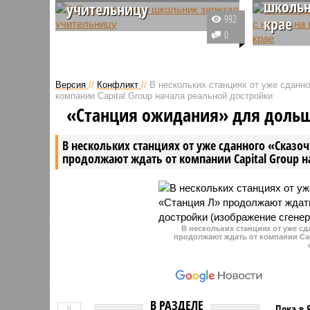
школьн
учительницу
992
крае
В школе №5 города Добрянка
0
Пермского края ученик пришел в
Следстве
школу с ножом и напал на свою
Пермског
классную руководительницу.
уголовно
Версия
//
Конфликт
//
В нескольких станциях от уже сданн
Женщина погибла.
с ранени
компании Capital Group начала реальной достройки
произоше
«Станция ожидания» для доль
заведени
Александ
В нескольких станциях от уже сданного «Сказо
продолжают ждать от компании Capital Group 
В нескольких станциях от уже с
продолжают ждать от компании Cap
В РАЗДЕЛЕ
Пока в 
0