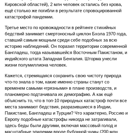
Кировской областей), 2 млн человек остались без крова,
ещё столько же погибли в результате спровоцированной
катастрофой пандемии.
Третье место по кровожадности в рейтинге стихийных
бедствий занимает смертоносный циклон Бхола 1970 года,
ставший самым мощным среди себе подобных за всю
историю наблюдений. Он поразил территории современной
Бангладеш, тогда называвшейся Восточным Пакистаном, и
индийского штата Западная Бенгалия. Шторма унесли
жизни полумиллиона человек.
Кажется, стремящаяся сохранить свою чистоту природа
что-то знала о том, какие именно страны станут со
временем самыми «грязными» в плане производств, и
планомерно подтачивала их демографию. А как ещё
объяснить то, что в топ-10 природных катастроф почти все
места занимают бедствия, разразившиеся в Индии,
Пакистане, Бангладеш и Турции? Что характерно, Россию и
Европу подобные катастрофы никогда не затрагивали,
здесь беды были другими, включая массовый голод и
масштабные эпидемии вроде бубонной чумы (200 млн