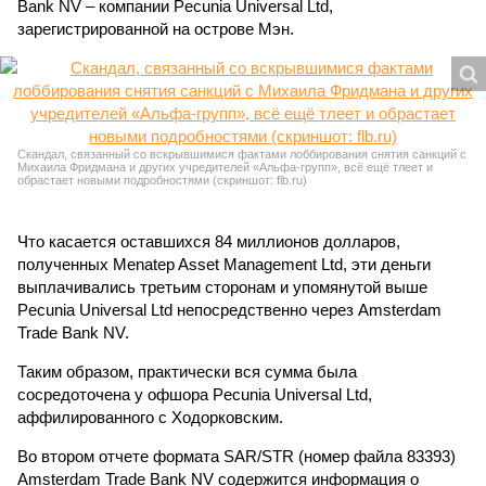
Bank NV – компании Pecunia Universal Ltd,
зарегистрированной на острове Мэн.
Скандал, связанный со вскрывшимися фактами лоббирования снятия санкций с
Михаила Фридмана и других учредителей «Альфа-групп», всё ещё тлеет и
обрастает новыми подробностями (скриншот: flb.ru)
Что касается оставшихся 84 миллионов долларов,
полученных Menatep Asset Management Ltd, эти деньги
выплачивались третьим сторонам и упомянутой выше
Pecunia Universal Ltd непосредственно через Amsterdam
Trade Bank NV.
Таким образом, практически вся сумма была
сосредоточена у офшора Pecunia Universal Ltd,
аффилированного с Ходорковским.
Во втором отчете формата SAR/STR (номер файла 83393)
Amsterdam Trade Bank NV содержится информация о