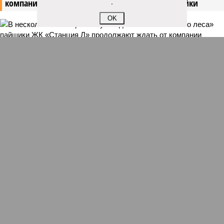
.
компании Capital Group начала реальной достройки
OK
В нескольких станциях от уже сданного «Сказочного леса» пайщики ЖК
«Станция Л» продолжают ждать от компании Capital Group начала
реальной достройки (изображение сгенерировано ИИ)
Пока в Ярославском районе СВАО дольщики «Сказочного леса»
уже получают ключи – в мае 2026 года были получены
заключение о соответствии проектной документации и
разрешение на ввод жилищного комплекса в эксплуатацию –
совсем недалеко, в паре станций метро южнее, на Люблинской
улице, картина, можно сказать, прямо противоположная.
Сюжет:
Недвижимость
ЖК «Светлый мир «Станция Л»: та же группа компаний-
банкрот Seven Suns Development, та же
анонсированная