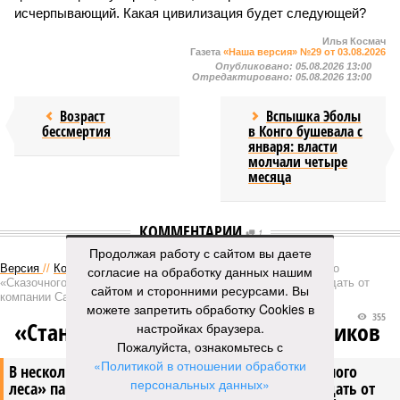
исчерпывающий. Какая цивилизация будет следующей?
Илья Космач
Газета
«Наша версия» №29 от 03.08.2026
Опубликовано:
05.08.2026 13:00
Отредактировано:
05.08.2026 13:00
Возраст
Вспышка Эболы
бессмертия
в Конго бушевала с
января: власти
молчали четыре
месяца
КОММЕНТАРИИ
1
Продолжая работу с сайтом вы даете
Версия
//
Конфликт
//
В нескольких станциях от уже сданного
согласие на обработку данных нашим
«Сказочного леса» пайщики ЖК «Станция Л» продолжают ждать от
сайтом и сторонними ресурсами. Вы
компании Capital Group начала реальной достройки
можете запретить обработку Cookies в
355
«Станция ожидания» для дольщиков
настройках браузера.
Пожалуйста, ознакомьтесь с
«Политикой в отношении обработки
В нескольких станциях от уже сданного «Сказочного
персональных данных»
леса» пайщики ЖК «Станция Л» продолжают ждать от