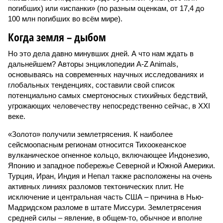
погибших) или «испанки» (по разным оценкам, от 17,4 до
100 млн погибших во всём мире).
Когда земля – дыбом
Но это дела давно минувших дней. А что нам ждать в
дальнейшем? Авторы энциклопедии A-Z Animals,
основываясь на современных научных исследованиях и
глобальных тенденциях, составили свой список
потенциально самых смертоносных стихийных бедствий,
угрожающих человечеству непосредственно сейчас, в XXI
веке.
«Золото» получили землетрясения. К наиболее
сейсмоопасным регионам относится Тихоокеанское
вулканическое огненное кольцо, включающее Индонезию,
Японию и западное побережье Северной и Южной Америки.
Турция, Иран, Индия и Непал также расположены на очень
активных линиях разломов тектонических плит. Не
исключение и центральная часть США – причина в Нью-
Мадридском разломе в штате Миссури. Землетрясения
средней силы – явление, в общем-то, обычное и вполне