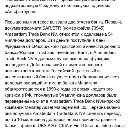
подконтрольную Фридману и являющуюся «дочкой»
«Альфа-групп».
Повышенный интерес вызвали два отчета банка. Первый,
документформата SAR/STR (номер файла 73945)
Amsterdam Trade Bank NV, относится к сделкам на 94
миллиона долларов. Эти деньги поступили в банк
Фридмана от «Российского трастового и инвестиционного
банка»/Russian Trust and Investment Bank, и Amsterdam
Trade Bank NV в данном случае выполнял функцию
посредника. Действовавший от имени основного
неизвестного клиента«Российский трастовый и
инвестиционный банк» осуществлял обслуживание всех
деловых операций от имени банка «Менатеп»,
обанкротившегося в 1990-е годы во время кредитного
кризиса в РФ. Упомянутые 94 миллиона долларов были
переведены на счет в Amsterdam Trade Bank NVкипрской
компании Menatep Asset Management Ltd. Первоначально
она поручала Amsterdam Trade Bank NV сделать перевод
почти 10 миллионов долларов через свои иностранные
банки – филиал UBS AG в США и First Curacao, International