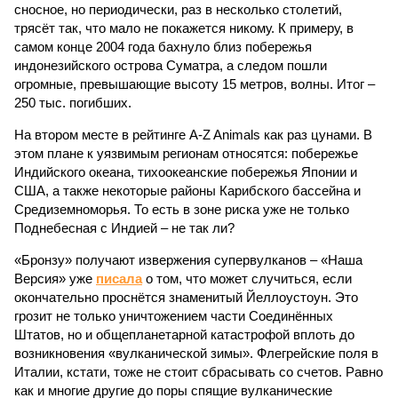
сносное, но периодически, раз в несколько столетий,
трясёт так, что мало не покажется никому. К примеру, в
самом конце 2004 года бахнуло близ побережья
индонезийского острова Суматра, а следом пошли
огромные, превышающие высоту 15 метров, волны. Итог –
250 тыс. погибших.
На втором месте в рейтинге A-Z Animals как раз цунами. В
этом плане к уязвимым регионам относятся: побережье
Индийского океана, тихо­океанские побережья Японии и
США, а также некоторые районы Карибского бассейна и
Средиземноморья. То есть в зоне риска уже не только
Поднебесная с Индией – не так ли?
«Бронзу» получают извержения супервулканов – «Наша
Версия» уже
писала
о том, что может случиться, если
окончательно проснётся знаменитый Йеллоустоун. Это
грозит не только уничтожением части Соединённых
Штатов, но и общепланетарной катастрофой вплоть до
возникновения «вулканической зимы». Флегрейские поля в
Италии, кстати, тоже не стоит сбрасывать со счетов. Равно
как и многие другие до поры спящие вулканические