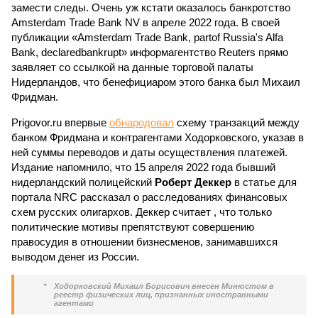
замести следы. Очень уж кстати оказалось банкротство
Amsterdam Trade Bank NV в апреле 2022 года. В своей
публикации «Amsterdam Trade Bank, partof Russia's Alfa
Bank, declaredbankrupt» информагентство Reuters прямо
заявляет со ссылкой на данные торговой палаты
Нидерландов, что бенефициаром этого банка был Михаил
Фридман.
Prigovor.ru впервые
обнародовал
схему транзакций между
банком Фридмана и контрагентами Ходорковского, указав в
ней суммы переводов и даты осуществления платежей.
Издание напомнило, что 15 апреля 2022 года бывший
нидерландский полицейский
Роберт Деккер
в статье для
портала NRC рассказал о расследованиях финансовых
схем русских олигархов. Деккер считает , что только
политические мотивы препятствуют совершению
правосудия в отношении бизнесменов, занимавшихся
выводом денег из России.
*
Ходорковский Михаил Борисович внесен Минюстом в
реестр физических лиц, признанных иностранными
агентами