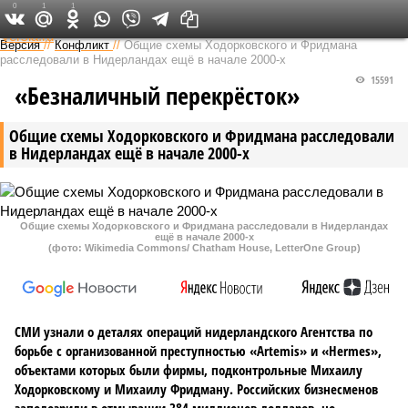
0
1
1
Федеральный выпуск
Версия
//
Конфликт
//
Общие схемы Ходорковского и Фридмана
расследовали в Нидерландах ещё в начале 2000-х
15591
«Безналичный перекрёсток»
Общие схемы Ходорковского и Фридмана расследовали
в Нидерландах ещё в начале 2000-х
Общие схемы Ходорковского и Фридмана расследовали в Нидерландах
ещё в начале 2000-х
(фото: Wikimedia Commons/ Chatham House, LetterOne Group)
СМИ узнали о деталях операций нидерландского Агентства по
борьбе с организованной преступностью «Artemis» и «Hermes»,
объектами которых были фирмы, подконтрольные Михаилу
Ходорковскому и Михаилу Фридману. Российских бизнесменов