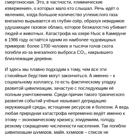
смертоносная. Это, в частности, «лимнические
извержения», о которых мало кто слышал. Речь идёт о
явлениях, когда большое количество углекислого газа
внезапно вырывается из глубин озёр, образуя невидимое
удушающее газовое облако, которое безжалостно убивает
людей и животных. Катастрофа на озере Ньос в Камеруне
в 1986 году остаётся одним из наиболее чудовищных
примеров: более 1700 человек и тысячи голов скота
погибли из-за внезапного выброса CO₂, накрывшего
близлежащие деревни.
И здесь мы плавно подходим к тому, чем все эти
стихийные бедствия могут закончиться. А именно – к
социальному коллапсу, то есть фактическому упадку
развитой цивилизации, зачастую с последующим её
полным уничтожением. Среди причин такого трагического
развития событий учёные называют деградацию
окружающей среды, истощение ресурсов и болезни. А ведь
любая природная катастрофа непременно ведёт именно к
этому – экономическому кризису, эпидемиям, голоду,
резкому сокращению численности населения. Так погибли
цивилизации шумеров, майя, кхмеров – список не