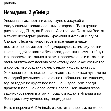
районы.
Невидимый убийца
Упоминают эксперты и жару вкупе с засухой и
следующими отсюда лесными пожарами. Тут в группе
риска запад США, юг Европы, Австралия, Ближний Восток,
а также некоторые районы Бразилии и Африки к югу от
Сахары. Леса начинают гореть всё чаще и чаще,
достаточно посмотреть общемировую статистику; сотни
тысяч людей остаются без крова, десятки тысяч – гибнут.
Но проблема не только в этом. Проблема ещё и в том, что
огонь уничтожает лесную экосистему, сельское хозяйство
и кропотливо созданную человеком инфраструктуру.
Учитывая то, что пожары начинают становиться чуть ли не
ежегодной реальностью на фоне глобального потепления,
год за годом их будет всё больше, и здесь уже среди
прочего в большой опасности Европа. Небывалая жара,
зафиксированная в этом и прошлом годах в Италии и во
Франции, тому лучшее подтверждение.
Есть в перечне A-Z Animals и экзотика, впрочем, не менее