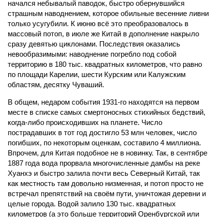
начался небывалый паводок, быстро обернувшийся
страшным наводнением, которое обильные весенние ливни
только усугубили. К июню всё это преобразовалось в
массовый потоп, в июле же Китай в дополнение накрыло
сразу девятью циклонами. Последствия оказались
невообразимыми: наводнение погребло под собой
территорию в 180 тыс. квадратных километров, что равно
по площади Карелии, шести Курским или Калужским
областям, десятку Чуваший.
В общем, недаром события 1931-го находятся на первом
месте в списке самых смертоносных стихийных бедствий,
когда-либо происходивших на планете. Число
пострадавших в тот год достигло 53 млн человек, число
погибших, по некоторым оценкам, составило 4 миллиона.
Впрочем, для Китая подобное не в новинку. Так, в сентябре
1887 года вода прорвала многочисленные дамбы на реке
Хуанхэ и быстро залила почти весь Северный Китай, так
как местность там довольно низменная, и потоп просто не
встречал препятствий на своём пути, уничтожая деревни и
целые города. Водой залило 130 тыс. квадратных
километров (а это больше территорий Оренбургской или