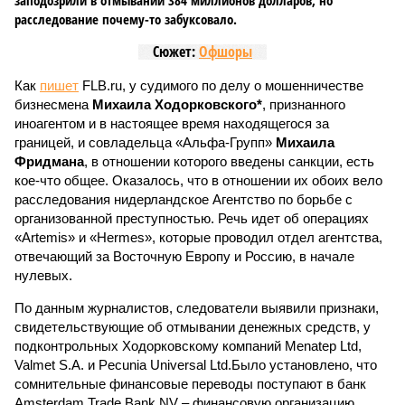
заподозрили в отмывании 384 миллионов долларов, но
расследование почему-то забуксовало.
Сюжет:
Офшоры
Как
пишет
FLB.ru, у судимого по делу о мошенничестве
бизнесмена
Михаила Ходорковского*
, признанного
иноагентом и в настоящее время находящегося за
границей, и совладельца «Альфа-Групп»
Михаила
Фридмана
, в отношении которого введены санкции, есть
кое-что общее. Оказалось, что в отношении их обоих вело
расследования нидерландское Агентство по борьбе с
организованной преступностью. Речь идет об операциях
«Artemis» и «Hermes», которые проводил отдел агентства,
отвечающий за Восточную Европу и Россию, в начале
нулевых.
По данным журналистов, следователи выявили признаки,
свидетельствующие об отмывании денежных средств, у
подконтрольных Ходорковскому компаний Menatep Ltd,
Valmet S.A. и Pecunia Universal Ltd.Было установлено, что
сомнительные финансовые переводы поступают в банк
Amsterdam Trade Bank NV – финансовую организацию,