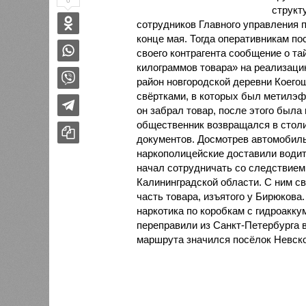
0
структ
сотрудников Главного управления 
конце мая. Тогда оперативникам по
своего контрагента сообщение о та
килограммов товара» на реализаци
район новгородской деревни Коего
свёртками, в которых был метилэф
он забрал товар, после этого была
общественник возвращался в столи
документов. Досмотрев автомобиль
наркополицейские доставили водите
начал сотрудничать со следствием
Калининградской области. С ним с
часть товара, изъятого у Бирюков
наркотика по коробкам с гидроакку
переправили из Санкт-Петербурга в
маршрута значился посёлок Невское