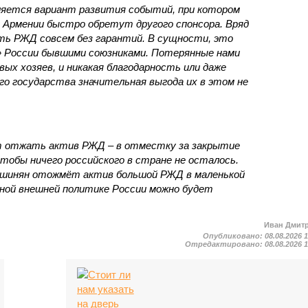
яется вариант развития событий, при котором
 Армении быстро обретут другого спонсора. Вряд
ть РЖД совсем без гарантий. В сущности, это
в» России бывшими союзниками. Потерянные нами
х хозяев, и никакая благодарность или даже
о государства значительная выгода их в этом не
т отжать актив РЖД – в отместку за закрытие
чтобы ничего российского в стране не осталось.
ашинян отожмёт актив большой РЖД в маленькой
вной внешней политике России можно будет
Иван Дмит
Опубликовано:
08.08.2026 
Отредактировано:
08.08.2026 