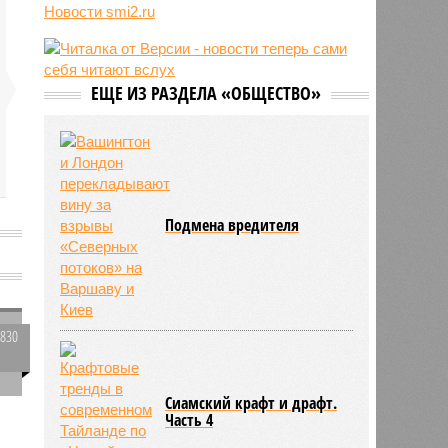
09:48
Россия нарастит количество
Новости smi2.ru
авиарейсов с КНР
09:47
Пентагон дал оборонщикам 21
день на план по ускорению
производства ракет
ЕЩЕ ИЗ РАЗДЕЛА «ОБЩЕСТВО»
08:49
В России существенно выросло
потребление мяса
Подмена вредителя
1830
0
Сиамский крафт и драфт.
Часть 4