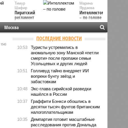
Тимур
Марина
Шафир
Ярдаева
Пиратский
Интеллектом
регламент
– по голове
Москва
ПОСЛЕДНИЕ НОВОСТИ
1543
10:53
Туристы устремились в
аномальную зону Манской «петли
смерти» после пропажи семьи
Усольцевых и других людей
10:51
Голливуд тайно внедряет ИИ
вопреки бунту звёзд и
забастовкам
10:48
Экс-глава сирийской разведки
нашёлся в России
10:37
Граффити Бэнкси обошлись в
десятки тысяч фунтов британским
налогоплательщикам
10:35
Демпартия готовит масштабные
расследования против Дональда