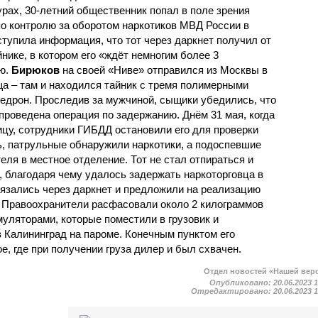
урах, 30-летний общественник попал в поле зрения
по контролю за оборотом наркотиков МВД России в
ступила информация, что тот через даркнет получил от
йнике, в котором его «ждёт немногим более 3
ю.
Бирюков
на своей «Ниве» отправился из Москвы в
ща – там и находился тайник с тремя полимерными
едрон. Проследив за мужчиной, сыщики убедились, что
 проведена операция по задержанию. Днём 31 мая, когда
цу, сотрудники ГИБДД остановили его для проверки
, патрульные обнаружили наркотики, а подоспевшие
ля в местное отделение. Тот не стал отпираться и
, благодаря чему удалось задержать наркоторговца в
вязались через даркнет и предложили на реализацию
а. Правоохранители расфасовали около 2 килограммов
муляторами, которые поместили в грузовик и
 Калининград на пароме. Конечным пунктом его
, где при получении груза дилер и был схвачен.
Отдел новостей «Нашей вер
Опубликовано:
20.06.2023 
Отредактировано:
20.06.2023 