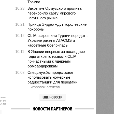
Трампа
10:23
Закрытие Ормузского пролива
перекроило карту мирового
нефтяного рынка
10:21
Принца Эндрю ждут королевские
похороны
10:12
США разрешили Турции передать
Украине ракеты ATACMS и
кассетные боеприпасы
10:11
В Японии впервые за последние
годы открыто назвали США
причастными к ядерным
бомбардировкам
10:08
Спецслужбы продолжают
использовать номерные
радиостанции для передачи
шифровок агентам
09:59
Детство без ИИ назвали
ЕЩЕ НОВОСТИ
сии»
привилегией элиты
12:33
09:50
В Германии пенсионной политикой
14:55
НОВОСТИ ПАРТНЕРОВ
недовольны 80% граждан