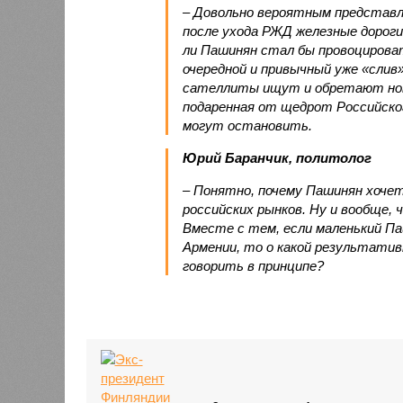
– Довольно вероятным представл
после ухода РЖД железные дороги
ли Пашинян стал бы провоцирова
очередной и привычный уже «сли
сателлиты ищут и обретают новы
подаренная от щедрот Российског
могут остановить.
Юрий Баранчик, политолог
– Понятно, почему Пашинян хоче
российских рынков. Ну и вообще, 
Вместе с тем, если маленький П
Армении, то о какой результати
говорить в принципе?