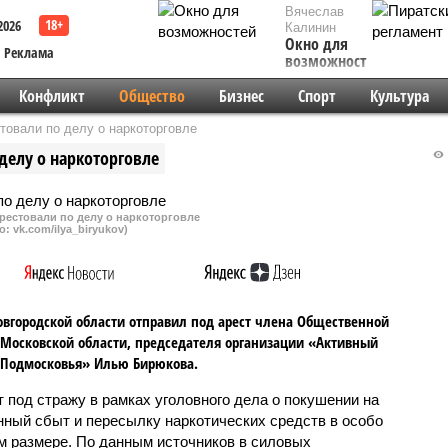
Вячеслав
2026
Калинин
Окно для
Реклама
возможностей
Конфликт
Общество
Бизнес
Спорт
Культура
овали по делу о наркоторговле
делу о наркоторговле
рестовали по делу о наркоторговле
о: vk.com/ilya_biryukov)
овгородской области отправил под арест члена Общественной
Московской области, председателя организации «Активный
 Подмосковья» Илью Бирюкова.
т под стражу в рамках уголовного дела о покушении на
нный сбыт и пересылку наркотических средств в особо
м размере. По данным источников в силовых