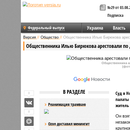
№29 от 03.08.
Подписка
Украина
Власть
Федеральный выпуск
Версия
//
Общество
//
Общественника Илью Бирюкова арест
Общественника Илью Бирюкова арестовали по 
Общественника а
(фот
В РАЗДЕЛЕ
Суд в Н
0
палаты 
Реанимация трамваю
житель
0
Он взя
незако
Ozon доставил менингит
крупно