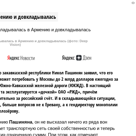
ко — Вадима
экс-заместителю министра
ого. Он фигурирует в
обороны Павлу Попову, который
мению и довкладывалась
ак называемых «десяти
был отправлен в СИЗО по делу 
емоданах».
мошенничестве в особо крупном
размере.
валась в Армению и довкладывалась (фото: Deep
Vision)
 закавказской республики Никол Пашинян заявил, что его
может потребовать у Москвы до 2 млрд долларов ежегодно за
Южно-Кавказской железной дороги (ЮКЖД). В настоящий
та эксплуатируется «дочкой» ОАО «РЖД», причём
тельно за российский счёт. И в складывающейся ситуации,
, больше вопросов не к Еревану, а к гендиректору монополии
елозёрову.
ению
Пашиняна
, он не высказал ничего из ряда вон
ает транспортную сеть своей собственностью и теперь
и» означенную сумму. При этом, как отмечают