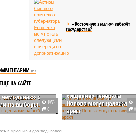
«Восточную землю» заберёт
государство?
ОММЕНТАРИИ
0
ранника
На элитные иномарки
нко арестовали
ЕЩЕ НА САЙТЕ
арестованного по делу о
у о «десяти
хищениях генерала
 чемоданах» с
Попова могут наложить
1955
ми на выборы
0
арест
й суд Киева принял
об аресте бывшего
Стало известно, что следствие
еля начальника охраны
намерено арестовать дорогие
ась в Армению и довкладывалась
идента Украины Петра
автомобили, принадлежащие