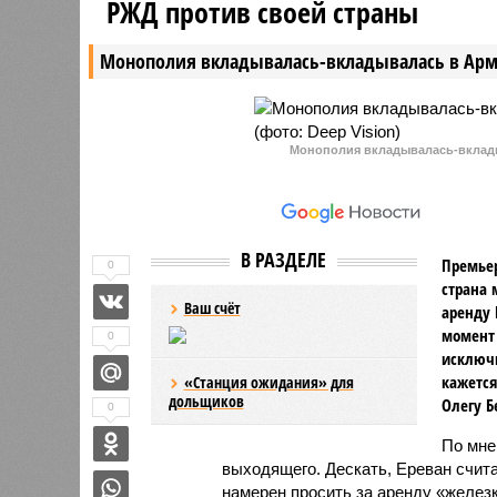
РЖД против своей страны
пострадал украинский бизнесмен
Порошен
Вадим Ермолаев.
Чучковск
Монополия вкладывалась-вкладывалась в Ар
деле о т
черных ч
Монополия вкладывалась-вклады
В РАЗДЕЛЕ
Премьер
0
страна 
Ваш счёт
аренду 
момент 
0
исключи
кажется
«Станция ожидания» для
дольщиков
Олегу Б
0
По мн
выходящего. Дескать, Ереван счит
намерен просить за аренду «железк