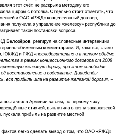
авляя этот счёт, не раскрыла методику его
 взяла цифры с потолка. Отдельно стоит отметить, что
рменией и ОАО «РЖД» концессионный договор,
пания получила в управление «железку» республики до
матривает такой постановки вопроса.
РЖД
Белозёров
, реагируя на словесные интервенции
терянно-обиженным комментарием. И, кажется, стало
жер, ЮКЖД и РЖД
«последовательно и в полном объёме
ельства в рамках концессионного договора от 2008
овременную железную дорогу, при этом освободив
её восстановление и содержание. Дивиденды
сь, вся прибыль шла на развитие железной дороги»
, –
а поставляла Армении вагоны, по первому чиху
овреждённые стихией, выплатила в казну закавказской
, пускала прибыль на развитие местной
.
 фактов легко сделать вывод о том, что ОАО «РЖД»