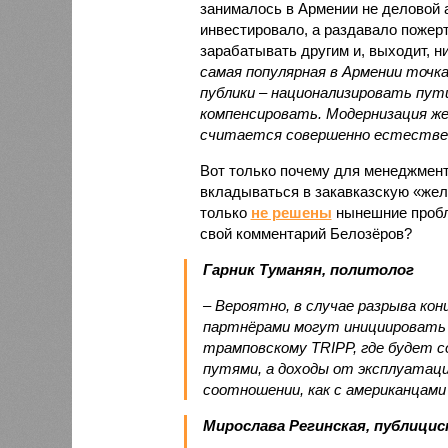
занималось в Армении не деловой а
инвестировало, а раздавало пожерт
зарабатывать другим и, выходит, н
самая популярная в Армении точка
публики – национализировать пут
компенсировать. Модернизация же
считается совершенно естестве
Вот только почему для менеджмен
вкладываться в закавказскую «желе
только
не решены
нынешние пробл
свой комментарий Белозёров?
Гарник Туманян, политолог
– Вероятно, в случае разрыва ко
партнёрами могут инициировать 
трамповскому TRIPP, где будет с
путями, а доходы от эксплуатац
соотношении, как с американцами 
Мирослава Регинская, публици