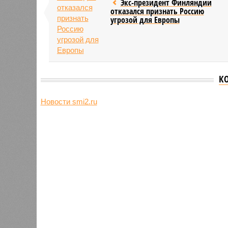
Экс-президент Финляндии
отказался признать Россию
угрозой для Европы
К
Новости smi2.ru
Версия
//
Конфликт
//
В нескольких станциях от уже сданн
компании Capital Group начала реальной достройки
«Станция ожидания» для доль
В нескольких станциях от уже сданного «Сказо
продолжают ждать от компании Capital Group 
В нескольких станциях от уже с
продолжают ждать от компании Cap