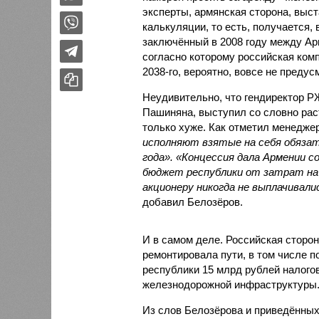
эксперты, армянская сторона, выст
калькуляции, то есть, получается,
заключённый в 2008 году между А
согласно которому российская ком
2038-го, вероятно, вовсе не предус
Неудивительно, что гендиректор 
Пашиняна, выступил со словно рас
только хуже. Как отметил менед
исполняют взятые на себя обязат
года». «Концессия дала Армении с
бюджет республики от затрат на 
акционеру никогда не выплачивали
добавил Белозёров.
И в самом деле. Российская сторон
ремонтировала пути, в том числе п
республики 15 млрд рублей налогов
железнодорожной инфраструктуры
Из слов Белозёрова и приведённых