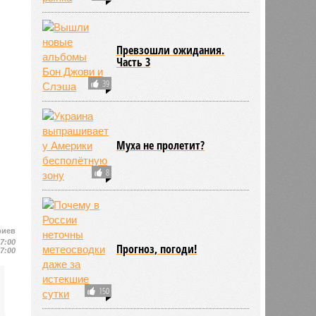
Превзошли ожидания.
Часть 3
39
Муха не пролетит?
8
риев
17:00
Прогноз, погоди!
17:00
150