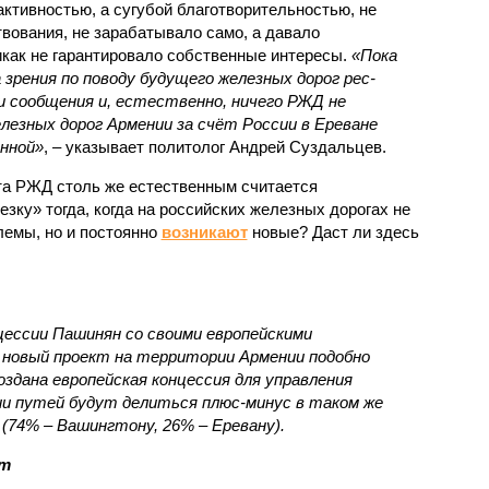
ктивностью, а сугубой благотворительностью, не
вования, не зарабатывало само, а давало
икак не гарантировало собственные интересы.
«Пока
 зрения по поводу будущего железных дорог рес­
и сообщения и, естественно, ничего РЖД не
лезных дорог Армении за счёт России в Ереване
нной»
, – указывает политолог Андрей Суздальцев.
та РЖД столь же естественным считается
зку» тогда, когда на российских железных дорогах не
емы, но и постоянно
возникают
новые? Даст ли здесь
нцессии Пашинян со своими европейскими
новый проект на территории Армении подобно
оздана европейская концессия для управления
ии путей будут делиться плюс-минус в таком же
(74% – Вашингтону, 26% – Еревану).
ст