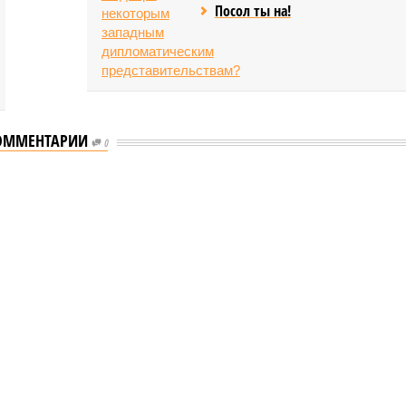
Посол ты на!
ОММЕНТАРИИ
0
ого «Сказочного леса» пайщики ЖК «Станция Л» продолжают ждать от
щиков
чного леса» пайщики ЖК «Станция Л»
начала реальной достройки
данного «Сказочного леса» пайщики ЖК «Станция Л»
ital Group начала реальной достройки (изображение