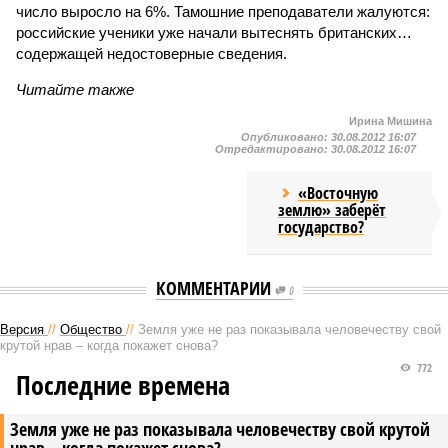
число выросло на 6%. Тамошние преподаватели жалуются:
российские ученики уже начали вытеснять британских…
содержащей недостоверные сведения.
Читайте также
Ирина Мишина
Опубликовано:
30.08.2012 16:07
Отредактировано:
30.08.2012 16:07
«Восточную
землю» заберёт
государство?
КОММЕНТАРИИ
0
Версия
//
Общество
//
Земля уже не раз показывала человечеству свой
крутой нрав – когда покажет снова?
772
Последние времена
Земля уже не раз показывала человечеству свой крутой