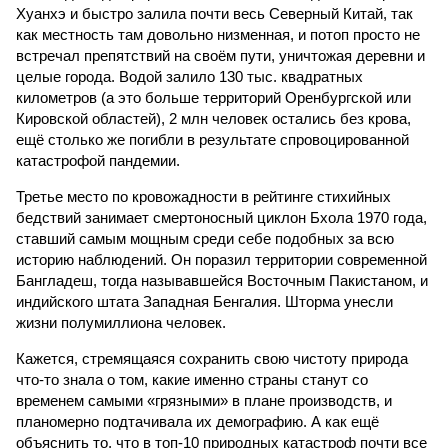
Хуанхэ и быстро залила почти весь Северный Китай, так
как местность там довольно низменная, и потоп просто не
встречал препятствий на своём пути, уничтожая деревни и
целые города. Водой залило 130 тыс. квадратных
километров (а это больше территорий Оренбургской или
Кировской областей), 2 млн человек остались без крова,
ещё столько же погибли в результате спровоцированной
катастрофой пандемии.
Третье место по кровожадности в рейтинге стихийных
бедствий занимает смертоносный циклон Бхола 1970 года,
ставший самым мощным среди себе подобных за всю
историю наблюдений. Он поразил территории современной
Бангладеш, тогда называвшейся Восточным Пакистаном, и
индийского штата Западная Бенгалия. Шторма унесли
жизни полумиллиона человек.
Кажется, стремящаяся сохранить свою чистоту природа
что-то знала о том, какие именно страны станут со
временем самыми «грязными» в плане производств, и
планомерно подтачивала их демографию. А как ещё
объяснить то, что в топ-10 природных катастроф почти все