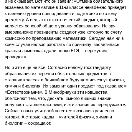
и не скрывает. Вот что он заявил: «Отмена обязательного
экзамена по математике в 11-м классе неизбежно приведёт
к падению уровня преподавания и подготовки по этому
предмету. А ведь это стратегический предмет, который
является основой общего уровня образования. Не зря
американские президенты создают уже которую по счёту
комиссию по преподаванию математики. Сегодня нам ни в
коем случае нельзя работать по принципу: засветилась
красная лампочка, сдали плохо ЕГЭ, – перекусим
проводок».
Но и это ещё не всё. Согласно новому госстандарту
образования из перечня обязательных предметов в
старших классах в ближайшем будущем исчезнут физика,
химия и биология. Их заменит один предмет под названием
«Естествознание». В Минобрнауки эти новшества
объясняют тем, что, дескать, «много лишних знаний
получают старшеклассники, и эти знания их перегружают».
Сейчас новых учителей по естествознанию усиленно
готовят. А старые кадры – учителей физики, химии и
биологии – сокращают.