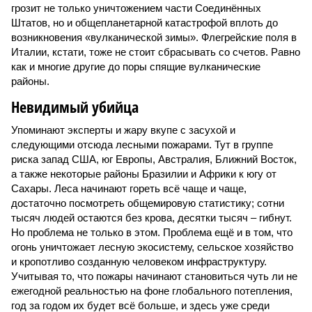
грозит не только уничтожением части Соединённых
Штатов, но и общепланетарной катастрофой вплоть до
возникновения «вулканической зимы». Флегрейские поля в
Италии, кстати, тоже не стоит сбрасывать со счетов. Равно
как и многие другие до поры спящие вулканические
районы.
Невидимый убийца
Упоминают эксперты и жару вкупе с засухой и
следующими отсюда лесными пожарами. Тут в группе
риска запад США, юг Европы, Австралия, Ближний Восток,
а также некоторые районы Бразилии и Африки к югу от
Сахары. Леса начинают гореть всё чаще и чаще,
достаточно посмотреть общемировую статистику; сотни
тысяч людей остаются без крова, десятки тысяч – гибнут.
Но проблема не только в этом. Проблема ещё и в том, что
огонь уничтожает лесную экосистему, сельское хозяйство
и кропотливо созданную человеком инфраструктуру.
Учитывая то, что пожары начинают становиться чуть ли не
ежегодной реальностью на фоне глобального потепления,
год за годом их будет всё больше, и здесь уже среди