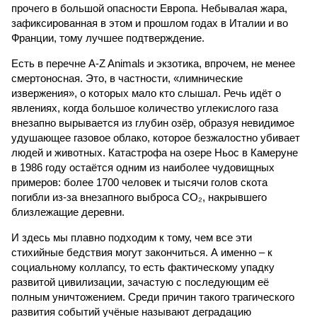
прочего в большой опасности Европа. Небывалая жара,
зафиксированная в этом и прошлом годах в Италии и во
Франции, тому лучшее подтверждение.
Есть в перечне A-Z Animals и экзотика, впрочем, не менее
смертоносная. Это, в частности, «лимнические
извержения», о которых мало кто слышал. Речь идёт о
явлениях, когда большое количество углекислого газа
внезапно вырывается из глубин озёр, образуя невидимое
удушающее газовое облако, которое безжалостно убивает
людей и животных. Катастрофа на озере Ньос в Камеруне
в 1986 году остаётся одним из наиболее чудовищных
примеров: более 1700 человек и тысячи голов скота
погибли из-за внезапного выброса CO₂, накрывшего
близлежащие деревни.
И здесь мы плавно подходим к тому, чем все эти
стихийные бедствия могут закончиться. А именно – к
социальному коллапсу, то есть фактическому упадку
развитой цивилизации, зачастую с последующим её
полным уничтожением. Среди причин такого трагического
развития событий учёные называют деградацию