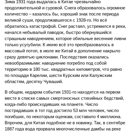
Зима 1931 года выдалась в Китае чрезвычайно
продолжительной и суровой. Снега образовалось огромное
количество – казалось бы, хороший знак после периода
великой суши, продолжавшегося с 1928-го. Но всё
обратилось катастрофой. Снег растаял, устремился в реки,
начался небывалый паводок, быстро обернувшийся
страшным наводнением, которое обильные весенние ливни
только усугубили. К июню всё это преобразовалось в
массовый потоп, в июле же Китай в дополнение накрыло
сразу девятью циклонами. Последствия оказались
невообразимыми: наводнение погребло под собой
территорию в 180 тыс. квадратных километров, что равно
по площади Карелии, шести Курским или Калужским
областям, десятку Чуваший.
В общем, недаром события 1931-го находятся на первом
месте в списке самых смертоносных стихийных бедствий,
когда-либо происходивших на планете. Число
пострадавших в тот год достигло 53 млн человек, число
погибших, по некоторым оценкам, составило 4 миллиона.
Впрочем, для Китая подобное не в новинку. Так, в сентябре
1887 года вода прорвала многочисленные дамбы на реке