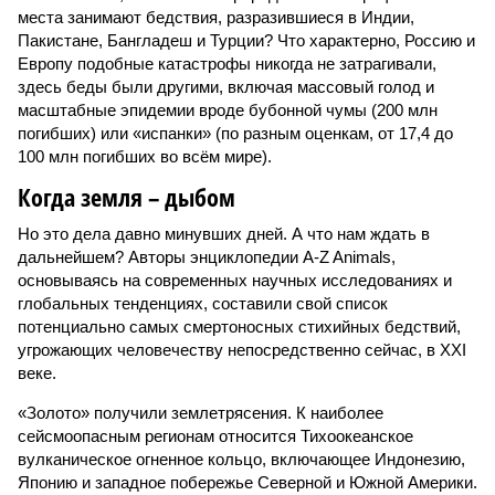
места занимают бедствия, разразившиеся в Индии,
Пакистане, Бангладеш и Турции? Что характерно, Россию и
Европу подобные катастрофы никогда не затрагивали,
здесь беды были другими, включая массовый голод и
масштабные эпидемии вроде бубонной чумы (200 млн
погибших) или «испанки» (по разным оценкам, от 17,4 до
100 млн погибших во всём мире).
Когда земля – дыбом
Но это дела давно минувших дней. А что нам ждать в
дальнейшем? Авторы энциклопедии A-Z Animals,
основываясь на современных научных исследованиях и
глобальных тенденциях, составили свой список
потенциально самых смертоносных стихийных бедствий,
угрожающих человечеству непосредственно сейчас, в XXI
веке.
«Золото» получили землетрясения. К наиболее
сейсмоопасным регионам относится Тихоокеанское
вулканическое огненное кольцо, включающее Индонезию,
Японию и западное побережье Северной и Южной Америки.