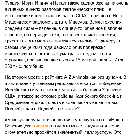
Турция, Иран, Индия и Непал также расположены на очень
активных линиях разломов тектонических плит. Не
исключение и центральная часть США – причина в Нью-
Мадридском разломе в штате Миссури. Землетрясения
средней силы – явление, в общем-то, обычное и вполне
сносное, но периодически, раз в несколько столетий,
трясёт так, что мало не покажется никому. К примеру, в
самом конце 2004 года бахнуло близ побережья
индонезийского острова Суматра, а следом пошли
огромные, превышающие высоту 15 метров, волны. Итог –
250 тыс. погибших.
На втором месте в рейтинге A-Z Animals как раз цунами. В
этом плане к уязвимым регионам относятся: побережье
Индийского океана, тихо­океанские побережья Японии и
США, а также некоторые районы Карибского бассейна и
Средиземноморья. То есть в зоне риска уже не только
Поднебесная с Индией – не так ли?
«Бронзу» получают извержения супервулканов – «Наша
Версия» уже
писала
о том, что может случиться, если
окончательно проснётся знаменитый Йеллоустоун. Это