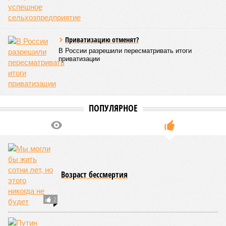
продолжительности жизни из всех стран стало
Княжество Монако. В общем-то, неудивительно с
учётом богатства и благополучия этого крохотного
клочка суши. Но второе место удивляет – оно,
оказывается, за Гонконгом. Если в Монако
большинство доживают до 87 лет, то в Гонконге – до
85 с копейками. «Бронза» за Японией – почти 85 лет.
Далее следуют Южная Корея, Швейцария и Австралия.
Средняя продолжительность жизни в России – 74,2
года, от лидеров рейтинга мы очень далеки. Впрочем,
Владимир Путин поставил задачу, чтобы к 2030 году
эта цифра выросла до 78 лет, а к 2036 году – до 81
года. Как это будет выполняться, неизвестно.
Эта железная печень
В своём новейшем исследовании, опубликованном в NPJ
Aging, группа учёных из Сколковского института науки и
технологий во главе с доктором биологических наук
Екатериной Храмеевой
подсчитала максимальный срок
жизни человека. Вернее, каким бы этот срок мог быть, если
исключить из уравнения все признаки старения, в том