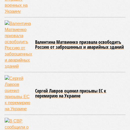
относятся – не пугайтесь учёных терминов – повышенная
вероятность генетических мутаций при делении клетки,
неспособность контролировать выработку и поддержание
белков, а также дисфункция митохондрий. Некоторые из
этих признаков обратимы. Во всяком случае, таковы
предположения исследователей. Например, одним из
признаков биологического старения является уменьшение
длины теломер (защитных «колпачков» на концах
хромосом) – такое можно исправить и заодно увеличить
продолжительность жизни.
Но первая и главная проблема, пишет издание Medical
News Today, в соматических мутациях. Это изменения в
генетическом коде любой клетки организма (кроме
сперматозоидов и яйцеклеток), которые являются
неизбежным следствием деления клеток и происходят на
протяжении всей нашей жизни. Иногда они возникают под
воздействием внешних факторов, условно таких как
ультрафиолет, а иногда… это просто случается. Просто
«потому что». И учёные до сих пор бьются над загадкой
почему.