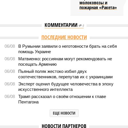
молоковозы и
пожарная «Ракета»
КОММЕНТАРИИ
0
Версия
//
Общество
//
Мы могли бы жить сотни лет, но этого никогда не
будет
515
Возраст бессмертия
Мы могли бы жить сотни лет, но этого никогда не будет