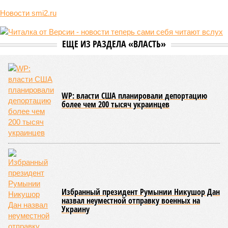
Мы могли бы жить сотни лет, но этого никогда не будет (фото: Deep
Vision)
Как бы мы ни старались, достигнуть бессмертия у человека не
получится никогда, даже при самых совершенных технологиях и
самой совершенной медицине. Точку в многолетних дебатах о
долголетии поставило новое исследование российских учёных: в
теории максимальный предел жизни – 194 года. Но и этот
возраст практически вряд ли достижим – во всём виноваты
мутации ДНК.
Сюжет:
Здоровье
В 2023 году в статье, опубликованной в научном издании
Cell.com, были описаны 12 признаков старения. К ним