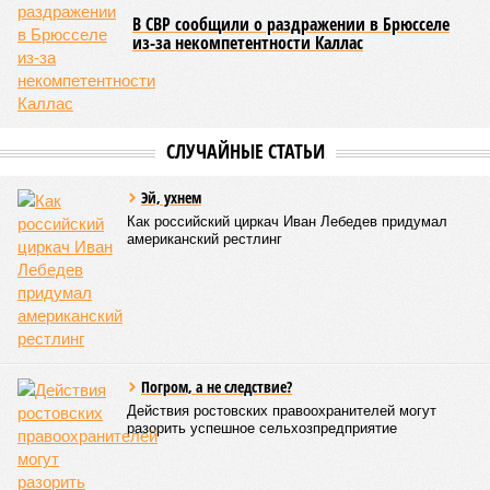
Некоторые мутации не слишком разрушительны, и клетка
может существовать в слегка изменённом виде. Другие же
приводят к катастрофическим изменениям внутри неё – и
она погибает.
«У 80-летнего человека в типичной клетке
присутствуют тысячи соматических мутаций. У
организма нет механики, которая позволила бы ему
вернуться и исправить повреждения, уже записанные в
геноме,
– рассказывает
Джереми Клерк
, доцент
медицинской школы Гроссмана при Нью-Йоркском
университете.
– На протяжении десятилетий
накопившиеся повреждения снижают эффективность
работы клетки, а в некоторых случаях создают
предпосылки для развития рака»
. То есть получается, что,
какие бы антивозрастные процедуры вы ни проводили, как
бы ни пытались замедлить старение, устраняя его
причины, всё равно ничего не выйдет – мутации возьмут
своё.
Цифры
По данным за 2025 год, лидером по средней