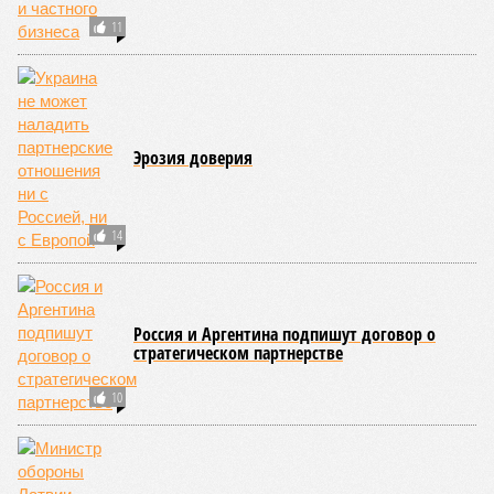
устойчивы к соматическим мутациям, чем другие. В
частности, клетки печени: они с радостью заменят старые,
процветая бесконечно долго. С другой стороны, клетки
миокарда (среднего слоя сердечной мышцы) и нейроны
(клетки головного мозга) гораздо более подвержены
мутациям: если их функция деления и размножения
утрачена, восстановить её невозможно. Когда они
перестают функционировать, отказывают сердце и мозг,
что, разумеется, приводит к смерти. Авторы исследования
называют эти типы клеток «критическими точками
ограничения продолжительности жизни».
Причина ясна, но будущее в тумане
Получается, что бедная несчастная печень, вынужденная
переваривать вредную пищу и прочий алкоголь на
ежедневной основе, могла бы прожить десятки тысяч лет!
А вот мозг, от которого эта печень полностью зависит, – нет.
Согласно сколковской модели повреждение одних только
нейронов сокращает среднюю продолжительность жизни
до 194 лет, а повреждение клеток сердечной мышцы – до
208 лет. Эти результаты заставляют усомниться в мечтах