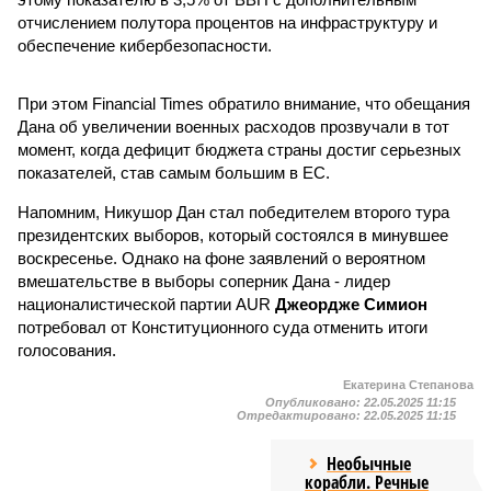
отчислением полутора процентов на инфраструктуру и
обеспечение кибербезопасности.
При этом Financial Times обратило внимание, что обещания
Дана об увеличении военных расходов прозвучали в тот
момент, когда дефицит бюджета страны достиг серьезных
показателей, став самым большим в ЕС.
Напомним, Никушор Дан стал победителем второго тура
президентских выборов, который состоялся в минувшее
воскресенье. Однако на фоне заявлений о вероятном
вмешательстве в выборы соперник Дана - лидер
националистической партии AUR
Джеордже Симион
потребовал от Конституционного суда отменить итоги
голосования.
Екатерина Степанова
Опубликовано:
22.05.2025 11:15
Отредактировано:
22.05.2025 11:15
Необычные
корабли. Речные