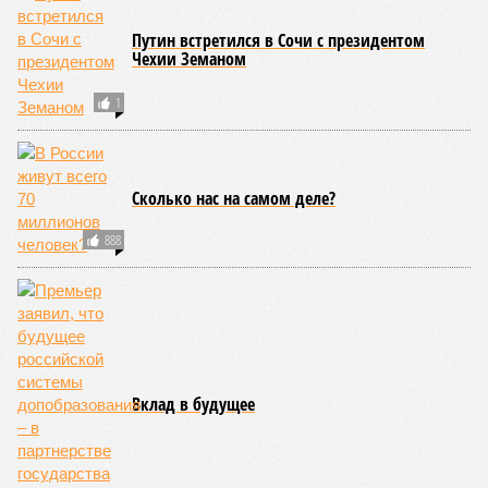
числе и соматические мутации.
Итак, пишет в своей разошедшейся на многомиллионную
аудиторию публикации New York Post (почему, кстати, New
York Post, а не отечественные издания?), получилось, что
средним показателем было бы 1759 лет, а максимальным –
29 921 год. Неплохо: одному-единственному человеку
можно было бы застать сразу несколько концов света,
ледниковых периодов и крушение десятка-другого
развитых цивилизаций. Но мы снова возвращаемся к
катастрофическим изменениям в ДНК, которые начисто
вычёркивают эти цифры из всех возможных вариантов
долголетия.
«При устранении всех остальных причин
старения только соматические мутации сокращают
теоретическую среднюю продолжительность жизни с
1759 до 156 лет»
, – рассказывает
Евгений Ефимов
, один
из ключевых авторов исследования, научный сотрудник
Центра био- и медицинских технологий Сколтеха и
научный сотрудник Института искусственного интеллекта
(AIRI).
Интересно, что некоторые ткани нашего организма более