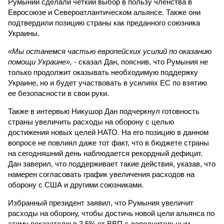
Румынии сделали четкий выбор в пользу членства в
Евросоюзе и Североатлантическом альянсе. Также они
подтвердили позицию страны как преданного союзника
Украины.
«Мы останемся частью европейских усилий по оказанию
помощи Украине»,
- сказал Дан, пояснив, что Румыния не
только продолжит оказывать необходимую поддержку
Украине, но и будет участвовать в усилиях ЕС по взятию
ее безопасности в свои руки.
Также в интервью Никушор Дан подчеркнул готовность
страны увеличить расходы на оборону с целью
достижения новых целей НАТО. На его позицию в данном
вопросе не повлиял даже тот факт, что в бюджете страны
на сегодняшний день наблюдается рекордный дефицит.
Дан заверил, что поддерживает такие действия, указав, что
намерен согласовать график увеличения расходов на
оборону с США и другими союзниками.
Избранный президент заявил, что Румыния увеличит
расходы на оборону, чтобы достичь новой цели альянса по
этому показателю в 3,5% от ВВП с дополнительным