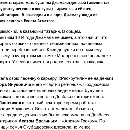
ким татарам: мать Сусанны Джамалатдиновой (именно так
ауреатку песенного конкурса) – армянка, а её отец –
ий татарин. А «выводили в люди» Джамалу люди из
ия олигарха Рината Ахметова.
 крымский, а казанский татарин. В общем,
ытиям 1944 года Джамала не имеет, а это значит, что
орить о каких-то личных переживаниях, навеянных
ители перебравшейся в Киев девушки по-прежнему
рыму, в курортном местечке Малореченское невдалеке
порта. У певицы имеется родная сестра – гражданка
ала свою песенную карьеру. «Раскрутили» её на деньги
ора Януковича
и его «Партии регионов». Продюсером
дно и постановщиком первых видеоклипов будущей
вская
– дочь известного на Донбассе авторитетного
башевского
, который некоторое время работал
ции Януковича. Вся эта «тусовка» - Ахметов,
ле-середине девяностых была вскормлена на Донбассе
татарином
Ахатом Брагиным
– «Аликом Греком». По
евицы семья Скубашевских вложила не менее