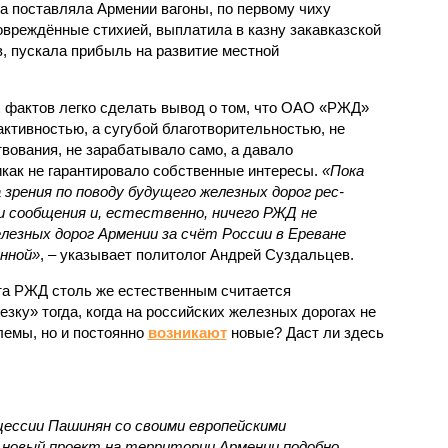
а поставляла Армении вагоны, по первому чиху
овреждённые стихией, выплатила в казну закавказской
, пускала прибыль на развитие местной
.
 фактов легко сделать вывод о том, что ОАО «РЖД»
ктивностью, а сугубой благотворительностью, не
вования, не зарабатывало само, а давало
икак не гарантировало собственные интересы.
«Пока
 зрения по поводу будущего железных дорог рес­
и сообщения и, естественно, ничего РЖД не
лезных дорог Армении за счёт России в Ереване
нной»
, – указывает политолог Андрей Суздальцев.
та РЖД столь же естественным считается
зку» тогда, когда на российских железных дорогах не
емы, но и постоянно
возникают
новые? Даст ли здесь
нцессии Пашинян со своими европейскими
новый проект на территории Армении подобно