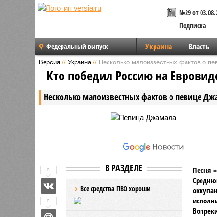
№29 от 03.08.
Подписка
Украина
Власть
Федеральный выпуск
Версия
//
Украина
//
Несколько малоизвестных фактов о пе
Кто победил Россию на Евровид
Несколько малоизвестных фактов о певице Дж
В РАЗДЕЛЕ
Песня «
0
Среднюю
Все средства ПВО хороши
оккупан
исполн
0
Вопреки