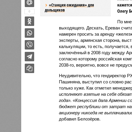
кажется
«Станция ожидания» для
дольщиков
Олегу Б
0
По мн
выходящего. Дескать, Ереван счит
намерен просить за аренду «железк
эксперты, армянская сторона, выст
калькуляции, то есть, получается,
заключённый в 2008 году между А
согласно которому российская ком
2038-го, вероятно, вовсе не предус
Неудивительно, что гендиректор 
Пашиняна, выступил со словно рас
только хуже. Как отметил менед
исполняют взятые на себя обязат
года». «Концессия дала Армении с
бюджет республики от затрат на 
акционеру никогда не выплачивали
добавил Белозёров.