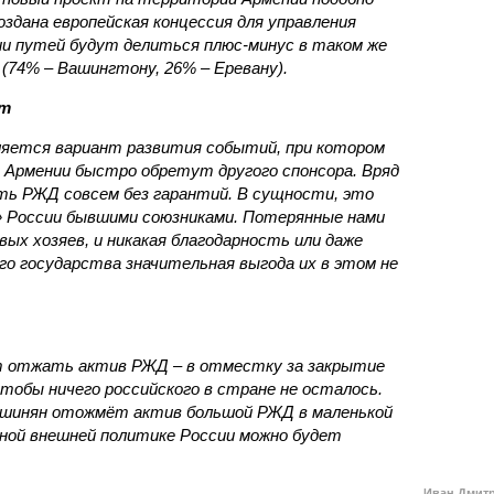
оздана европейская концессия для управления
ии путей будут делиться плюс-минус в таком же
(74% – Вашингтону, 26% – Еревану).
ст
яется вариант развития событий, при котором
 Армении быстро обретут другого спонсора. Вряд
ть РЖД совсем без гарантий. В сущности, это
в» России бывшими союзниками. Потерянные нами
х хозяев, и никакая благодарность или даже
о государства значительная выгода их в этом не
т отжать актив РЖД – в отместку за закрытие
чтобы ничего российского в стране не осталось.
ашинян отожмёт актив большой РЖД в маленькой
вной внешней политике России можно будет
Иван Дмит