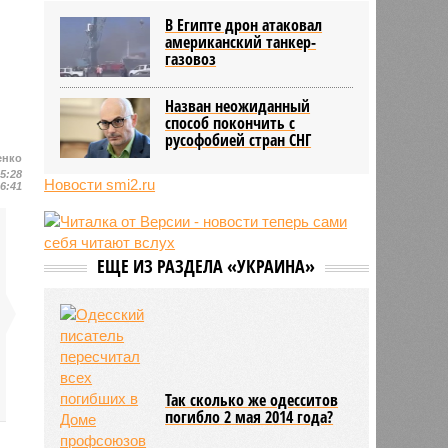
блогер передумал из-за реакции
В Египте дрон атаковал
подписчиков
американский танкер-
11:43
Итальянские аграрии забили
газовоз
тревогу из-за засухи
Назван неожиданный
способ покончить с
русофобией стран СНГ
енко
15:28
Новости smi2.ru
16:41
ЕЩЕ ИЗ РАЗДЕЛА «УКРАИНА»
Так сколько же одесситов
погибло 2 мая 2014 года?