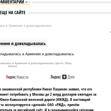
ОММЕНТАРИИ
0
ЕЩЕ НА САЙТЕ
ась в Армению и довкладывалась
мению и довкладывалась
валась в Армению и довкладывалась (фото: Deep
Vision)
 закавказской республики Никол Пашинян заявил, что его
может потребовать у Москвы до 2 млрд долларов ежегодно за
Южно-Кавказской железной дороги (ЮКЖД). В настоящий
та эксплуатируется «дочкой» ОАО «РЖД», причём
тельно за российский счёт. И в складывающейся ситуации,