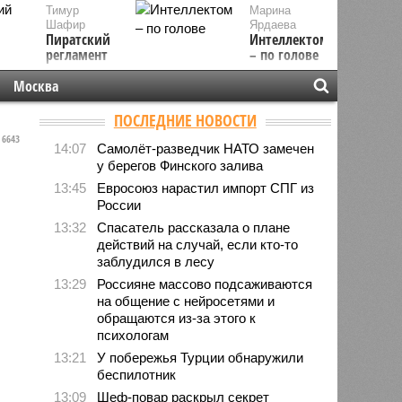
Тимур
Марина
Шафир
Ярдаева
Пиратский
Интеллектом
регламент
– по голове
Москва
ПОСЛЕДНИЕ НОВОСТИ
6643
14:07
Самолёт-разведчик НАТО замечен
у берегов Финского залива
13:45
Евросоюз нарастил импорт СПГ из
России
13:32
Спасатель рассказала о плане
действий на случай, если кто-то
заблудился в лесу
13:29
Россияне массово подсаживаются
на общение с нейросетями и
обращаются из-за этого к
психологам
13:21
У побережья Турции обнаружили
беспилотник
13:09
Шеф-повар раскрыл секрет