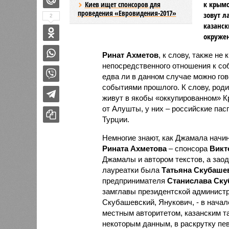
к крымс
Киев ищет спонсоров для
проведения «Евровидения-2017»
зовут л
2
казанск
окружен
Ринат Ахметов
, к слову, также не
непосредственного отношения к соб
едва ли в данном случае можно гов
событиями прошлого. К слову, род
живут в якобы «оккупированном» К
от Алушты, у них – российские пас
Турции.
Немногие знают, как Джамала начин
Рината Ахметова
– спонсора
Викт
Джамалы и автором текстов, а зао
лауреатки была
Татьяна Скубаше
предпринимателя
Станислава Ску
замглавы президентской администра
Скубашевский, Янукович, - в нача
местным авторитетом, казанским 
некоторым данным, в раскрутку п