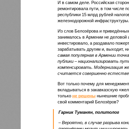
И в самом деле. Российская сторон
ремонтировала пути, в том числе п
республики 15 млрд рублей налогов
железнодорожной инфраструктуры
Из слов Белозёрова и приведённых
занималось в Армении не деловой а
инвестировало, а раздавало пожерт
зарабатывать другим и, выходит, н
самая популярная в Армении точка
публики – национализировать пут
компенсировать. Модернизация же
считается совершенно естестве
Вот только почему для менеджмен
вкладываться в закавказскую «желе
только
не решены
нынешние пробл
свой комментарий Белозёров?
Гарник Туманян, политолог
– Вероятно, в случае разрыва ко
партнёрами могут инициировать 