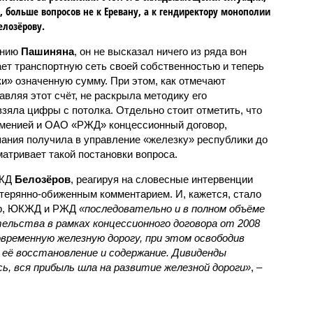
, больше вопросов не к Еревану, а к гендиректору монополии
елозёрову.
ению
Пашиняна
, он не высказал ничего из ряда вон
ает транспортную сеть своей собственностью и теперь
и» означенную сумму. При этом, как отмечают
авляя этот счёт, не раскрыла методику его
 взяла цифры с потолка. Отдельно стоит отметить, что
рменией и ОАО «РЖД» концессионный договор,
пания получила в управление «железку» республики до
матривает такой постановки вопроса.
РЖД
Белозёров
, реагируя на словесные интервенции
терянно-обиженным комментарием. И, кажется, стало
жер, ЮКЖД и РЖД
«последовательно и в полном объёме
ельства в рамках концессионного договора от 2008
овременную железную дорогу, при этом освободив
её восстановление и содержание. Дивиденды
сь, вся прибыль шла на развитие железной дороги»
, –