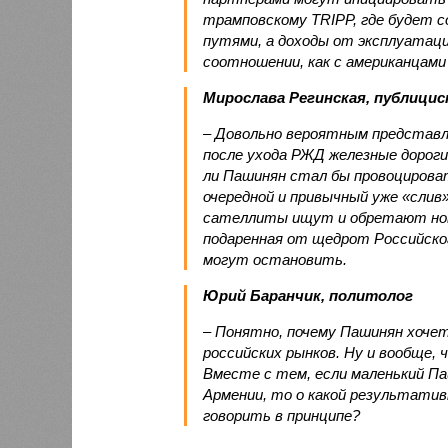
трамповскому TRIPP, где будет с
путями, а доходы от эксплуатац
соотношении, как с американцами 
Мирослава Регинская, публици
– Довольно вероятным представл
после ухода РЖД железные дороги
ли Пашинян стал бы провоцирова
очередной и привычный уже «сли
сателлиты ищут и обретают новы
подаренная от щедрот Российског
могут остановить.
Юрий Баранчик, политолог
– Понятно, почему Пашинян хоче
российских рынков. Ну и вообще, 
Вместе с тем, если маленький П
Армении, то о какой результати
говорить в принципе?