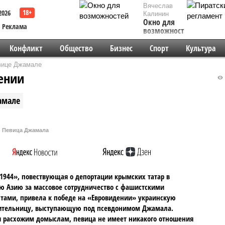
Вячеслав
2026
Калинин
Окно для
Реклама
возможностей
Конфликт
Общество
Бизнес
Спорт
Культура
вице Джамале
ении
амале
Певица Джамала
1944», повествующая о депортации крымских татар в
 Азию за массовое сотрудничество с фашистскими
тами, привела к победе на «Евровидении» украинскую
ительницу, выступающую под псевдонимом Джамала.
 расхожим домыслам, певица не имеет никакого отношения