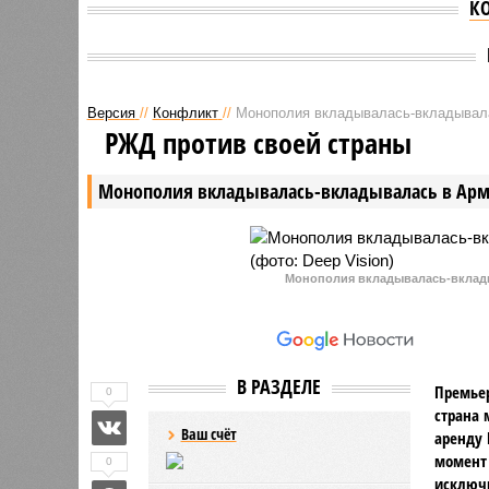
К
Версия
//
Конфликт
//
Монополия вкладывалась-вкладывал
РЖД против своей страны
Монополия вкладывалась-вкладывалась в Ар
Монополия вкладывалась-вклады
В РАЗДЕЛЕ
Премьер
0
страна 
Ваш счёт
аренду 
момент 
0
исключи