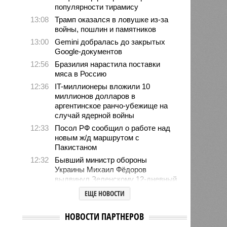
популярности тирамису
13:08
Трамп оказался в ловушке из-за
войны, пошлин и памятников
13:00
Gemini добралась до закрытых
Google-документов
12:56
Бразилия нарастила поставки
мяса в Россию
12:36
IT-миллионеры вложили 10
миллионов долларов в
аргентинское ранчо-убежище на
случай ядерной войны
12:33
Посол РФ сообщил о работе над
новым ж/д маршрутом с
Пакистаном
12:32
Бывший министр обороны
Украины Михаил Фёдоров
выдвинул Зеленскому 12-дневный
ультиматум
ЕЩЕ НОВОСТИ
12:18
Удары США лишь замедлили
ядерную программу Ирана
НОВОСТИ ПАРТНЕРОВ
12:07
Решивший сделать эвтаназию