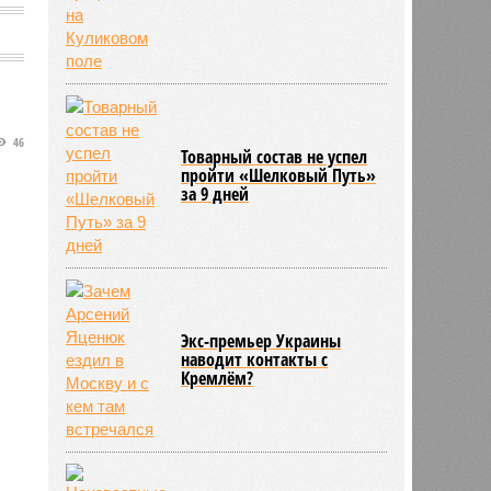
46
Товарный состав не успел
пройти «Шелковый Путь»
за 9 дней
Экс-премьер Украины
наводит контакты с
Кремлём?