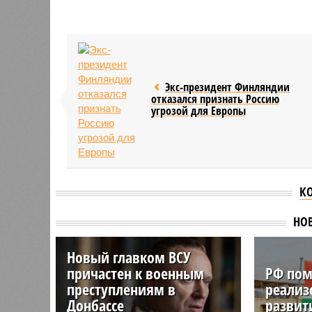
Экс-президент Финляндии
отказался признать Россию
угрозой для Европы
К
НО
Новый главком ВСУ
причастен к военным
РФ пом
преступлениям в
реализ
Донбассе
развит