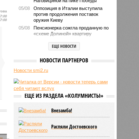
Наговициной на пике Победы
05/08
Оппозиция в Италии выступила
това
против продолжения поставок
17:00
оружия Киеву
17:00
05/08
Пенсионерка сожгла проданную по
«схеме Долиной» квартиру
05/08
Microsoft обвинила российских
ЕЩЕ НОВОСТИ
хакеров в глобальной охоте за
данными туристов через Wi-Fi в
отелях
НОВОСТИ ПАРТНЕРОВ
05/08
Baza: в водопроводной воде в
Новости smi2.ru
Тюмени обнаружено превышение
ряда вредных веществ
05/08
ТЦК заработали 3 миллиарда
долларов на «мёртвых душах»
ЕЩЕ ИЗ РАЗДЕЛА «КОЛУМНИСТЫ»
05/08
В Испании потребовали исключить
Марокко из числа организаторов
Внезамба!
чемпионата мира 2030 года из-за
миграционного кризиса
05/08
Сотрудница полиции помогла
Распяли Достоевского
сыну обстрелять конкурирующую
банду