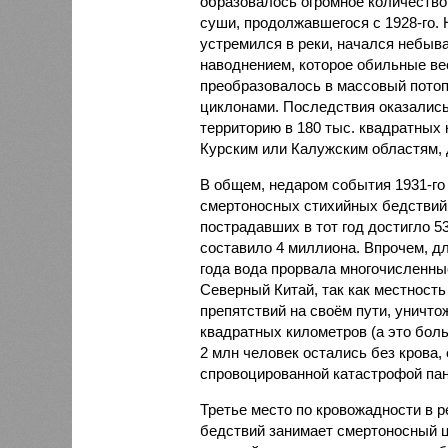
образовалось огромное количество
суши, продолжавшегося с 1928-го. 
устремился в реки, начался небы
наводнением, которое обильные вес
преобразовалось в массовый потоп
циклонами. Последствия оказались
территорию в 180 тыс. квадратных 
Курским или Калужским областям, 
В общем, недаром события 1931-го
смертоносных стихийных бедствий,
пострадавших в тот год достигло 5
составило 4 миллиона. Впрочем, для
года вода прорвала многочисленны
Северный Китай, так как местность
препятствий на своём пути, уничто
квадратных километров (а это бол
2 млн человек остались без крова,
спровоцированной катастрофой па
Третье место по кровожадности в р
бедствий занимает смертоносный ц