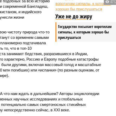
 подобных за всю историю
471
и современной Бангладеш,
истаном, и индийского
Уже не до жиру
унесли жизни
Государство посылает воротилам
сигналы, к которым хорошо бы
вою чистоту природа что-то
прислушаться
станут со временем самыми
и планомерно подтачивала
 то, что в топ-10
ста занимают бедствия, разразившиеся в Индии,
то характерно, Россию и Европу подобные катастрофы
ды были другими, включая массовый голод и масштабные
 млн погибших) или «испанки» (по разным оценкам, от
ире).
 А что нам ждать в дальнейшем? Авторы энциклопедии
еменных научных исследованиях и глобальных
к потенциально самых смертоносных стихийных
 непосредственно сейчас, в XXI веке.