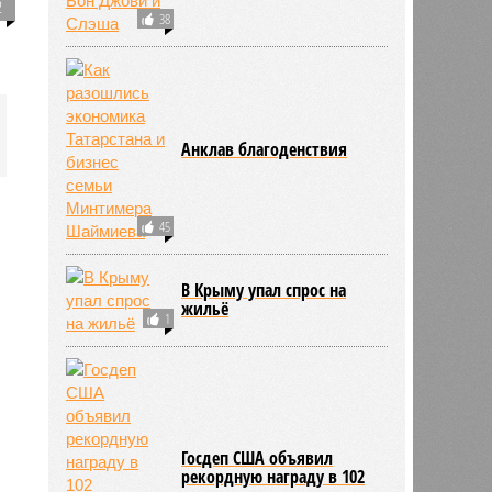
2
38
Анклав благоденствия
45
В Крыму упал спрос на
жильё
1
Госдеп США объявил
рекордную награду в 102