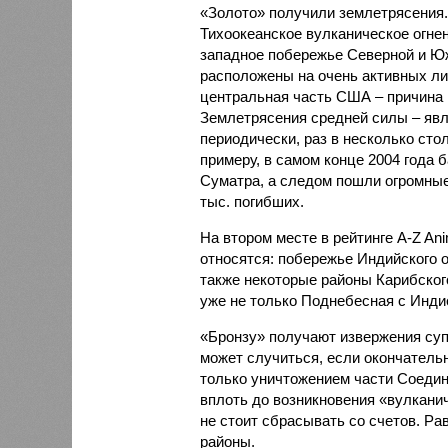
«Золото» получили землетрясения.
Тихоокеанское вулканическое огне
западное побережье Северной и Юж
расположены на очень активных ли
центральная часть США – причина
Землетрясения средней силы – явле
периодически, раз в несколько стол
примеру, в самом конце 2004 года 
Суматра, а следом пошли огромные
тыс. погибших.
На втором месте в рейтинге A-Z An
относятся: побережье Индийского о
также некоторые районы Карибского
уже не только Поднебесная с Индие
«Бронзу» получают извержения су
может случиться, если окончатель
только уничтожением части Соеди
вплоть до возникновения «вулканич
не стоит сбрасывать со счетов. Ра
районы.