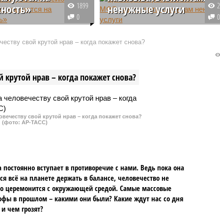
1899
ность»
ненужные услуги
0
тка и телеведущая
Как стало известно СМИ, Банк
обчак обратила
России планирует запретить
еству свой крутой нрав – когда покажет снова?
 что многие россияне,
кредитным организациям
в течение последних
отмечать за заёмщика согласие
 лет уехали из страны,
на получение дополнительных
 крутой нрав – когда покажет снова?
ны тем, как
платных услуг.
ется их жизнь за
овечеству свой крутой нрав – когда покажет снова?
(фото: АР-ТАСС)
 постоянно вступает в противоречие с нами. Ведь пока она
ся всё на планете держать в балансе, человечество не
о церемонится с окружающей средой. Самые массовые
офы в прошлом – какими они были? Какие ждут нас со дня
 и чем грозят?