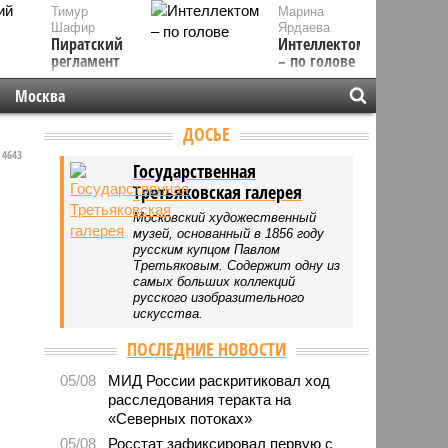
Тимур
Марина
Шафир
Ярдаева
Пиратский
Интеллектом
регламент
– по голове
Москва
ДОСЬЕ
4643
Государственная
Третьяковская галерея
Московский художественный
музей, основанный в 1856 году
русским купцом Павлом
Третьяковым. Содержит одну из
самых больших коллекций
русского изобразительного
искусства.
ПОСЛЕДНИЕ НОВОСТИ
05/08
МИД России раскритиковал ход
расследования теракта на
«Северных потоках»
05/08
Росстат зафиксировал первую с