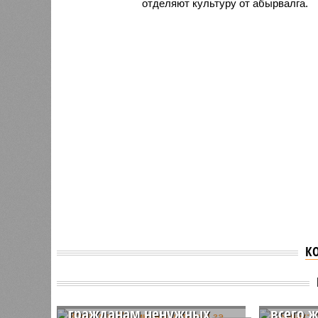
отделяют культуру от абырвалга.
К
Вячеслав Калинин
выступил за меры
Собчак
против навязывания
Россию
гражданам ненужных
всего 