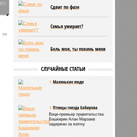
2813
Сдвиг по фазе
0
Семья умирает?
134
Боль моя, ты покинь меня
СЛУЧАЙНЫЕ СТАТЬИ
Mаленькие люди
Птенцы гнезда Хабирова
Вице-премьер правительства
Башкирии Алан Марзаев
задержан за взятку