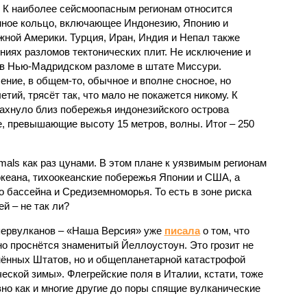
 К наиболее сейсмоопасным регионам относится
нное кольцо, включающее Индонезию, Японию и
ной Америки. Турция, Иран, Индия и Непал также
ниях разломов тектонических плит. Не исключение и
 в Нью-Мадридском разломе в штате Миссури.
ние, в общем-то, обычное и вполне сносное, но
етий, трясёт так, что мало не покажется никому. К
бахнуло близ побережья индонезийского острова
, превышающие высоту 15 метров, волны. Итог – 250
imals как раз цунами. В этом плане к уязвимым регионам
кеана, тихо­океанские побережья Японии и США, а
 бассейна и Средиземноморья. То есть в зоне риска
й – не так ли?
первулканов – «Наша Версия» уже
писала
о том, что
но проснётся знаменитый Йеллоустоун. Это грозит не
нённых Штатов, но и общепланетарной катастрофой
еской зимы». Флегрейские поля в Италии, кстати, тоже
вно как и многие другие до поры спящие вулканические