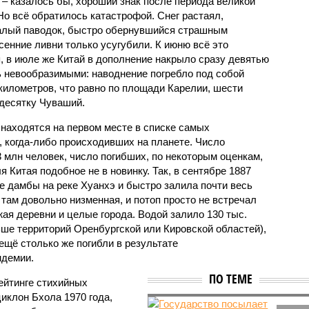
 – казалось бы, хороший знак после периода великой
Но всё обратилось катастрофой. Снег растаял,
валый паводок, быстро обернувшийся страшным
енние ливни только усугубили. К июню всё это
, в июле же Китай в дополнение накрыло сразу девятью
 невообразимыми: наводнение погребло под собой
километров, что равно по площади Карелии, шести
десятку Чуваший.
 находятся на первом месте в списке самых
 когда-либо происходивших на планете. Число
3 млн человек, число погибших, по некоторым оценкам,
 Китая подобное не в новинку. Так, в сентябре 1887
е дамбы на реке Хуанхэ и быстро залила почти весь
 там довольно низменная, и потоп просто не встречал
жая деревни и целые города. Водой залило 130 тыс.
ьше территорий Оренбургской или Кировской областей),
 ещё столько же погибли в результате
ндемии.
ПО ТЕМЕ
ейтинге стихийных
иклон Бхола 1970 года,