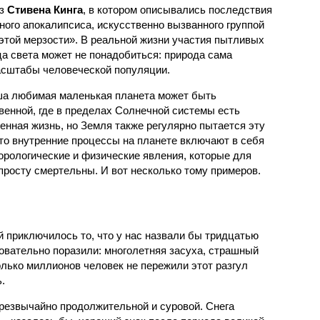
аз
Стивена Кинга
, в котором описывались последствия
ного апокалипсиса, искусственно вызванного группой
 этой мерзости». В реальной жизни участия пытливых
ца света может не понадобиться: природа сама
масштабы человеческой популяции.
ша любимая маленькая планета может быть
венной, где в пределах Солнечной системы есть
енная жизнь, но Земля также регулярно пытается эту
что внутренние процессы на планете включают в себя
орологические и физические явления, которые для
просту смертельны. И вот несколько тому примеров.
й приключилось то, что у нас назвали бы тридцатью
овательно поразили: многолетняя засуха, страшный
олько миллионов человек не пережили этот разгул
.
чрезвычайно продолжительной и суровой. Снега