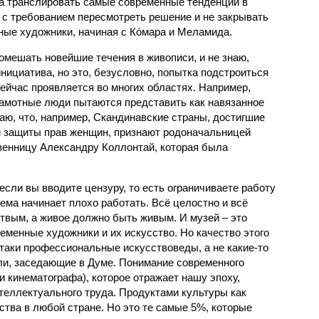
а транслировать самые современные тенденции в
 с требованием пересмотреть решение и не закрывать
ные художники, начиная с Кóмара и Меламида.
помешать новейшие течения в живописи, и не знаю,
инициатива, но это, безусловно, попытка подстроиться
ейчас проявляется во многих областях. Например,
амотные люди пытаются представить как навязанное
аю, что, например, Скандинавские страны, достигшие
и защиты прав женщин, признают родоначальницей
венницу Александру Коллонтай, которая была
если вы вводите цензуру, то есть ограничиваете работу
стема начинает плохо работать. Всё целостно и всё
твым, а живое должно быть живым. И музей – это
еменные художники и их искусство. Но качество этого
таки профессиональные искусствоведы, а не какие-то
ли, заседающие в Думе. Понимание современного
 и кинематографа), которое отражает нашу эпоху,
теллектуального труда. Продуктами культуры как
тва в любой стране. Но это те самые 5%, которые