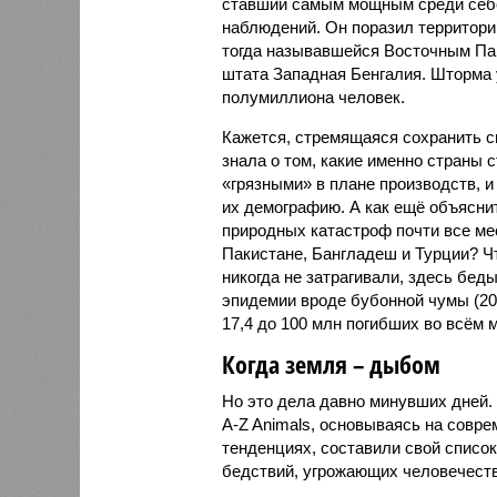
ставший самым мощным среди себе
наблюдений. Он поразил территори
тогда называвшейся Восточным Пак
штата Западная Бенгалия. Шторма 
полумиллиона человек.
Кажется, стремящаяся сохранить с
знала о том, какие именно страны 
«грязными» в плане производств, 
их демографию. А как ещё объяснить
природных катастроф почти все ме
Пакистане, Бангладеш и Турции? Ч
никогда не затрагивали, здесь бе
эпидемии вроде бубонной чумы (200
17,4 до 100 млн погибших во всём м
Когда земля – дыбом
Но это дела давно минувших дней.
A-Z Animals, основываясь на совр
тенденциях, составили свой списо
бедствий, угрожающих человечеству