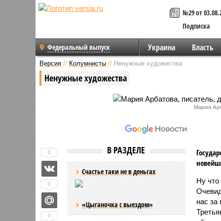
№29 от 03.08.
Подписка
Украина
Власть
Федеральный выпуск
Версия
//
Колумнисты
//
Ненужные художества
Ненужные художества
Мария Арб
В РАЗДЕЛЕ
Государ
0
новейши
Счастье таки не в деньгах
Ну что
0
Очевид
нас за
«Цыганочка с выездом»
Третья
0