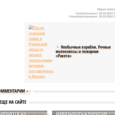
Мария Арба
Опубликовано:
28.10.2024 
Отредактировано:
28.10.2024 
Необычные корабли. Речные
молоковозы и пожарная
«Ракета»
ОММЕНТАРИИ
0
: покинувшие
ЦБ запретит российским
ЕЩЕ НА САЙТЕ
 люди больше
банкам и МФО
жалуются на
навязывать клиентам