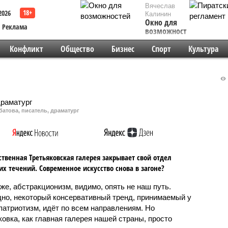
Вячеслав
2026
Калинин
Окно для
Реклама
возможностей
Конфликт
Общество
Бизнес
Спорт
Культура
атова, писатель, драматург
ственная Третьяковская галерея закрывает свой отдел
х течений. Современное искусство снова в загоне?
 же, абстракционизм, видимо, опять не наш путь.
но, некоторый консервативный тренд, принимаемый у
 патриотизм, идёт по всем направлениям. Но
ковка, как главная галерея нашей страны, просто