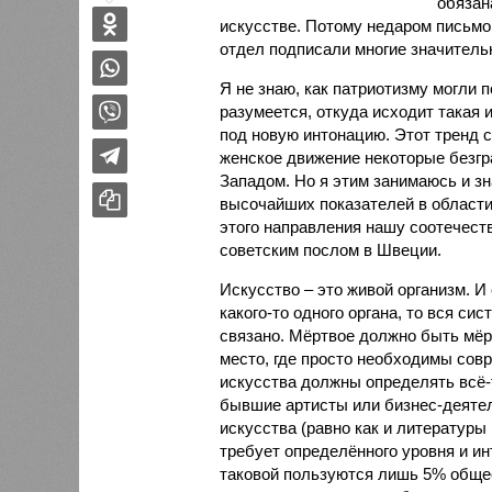
обязан
искусстве. Потому недаром письмо
отдел подписали многие значитель
Я не знаю, как патриотизму могли 
разумеется, откуда исходит такая 
под новую интонацию. Этот тренд с
женское движение некоторые безгр
Западом. Но я этим занимаюсь и зн
высочайших показателей в област
этого направления нашу соотечест
советским послом в Швеции.
Искусство – это живой организм. И 
какого-то одного органа, то вся си
связано. Мёртвое должно быть мёр
место, где просто необходимы совр
искусства должны определять всё-
бывшие артисты или бизнес-деяте
искусства (равно как и литературы
требует определённого уровня и ин
таковой пользуются лишь 5% общес