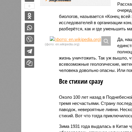
Расск
0
очеред
биологов, называется «Конец всей
исследователей в организации кон
разберётся, как и где уменьшить 
Да, на
(фото: en.wikipedia.org)
единст
полноц
жизнь уничтожить. Так уж вышло, 
всевозможные геологические, мете
человека довольно опасны. Или по
Все стихии сразу
Около 100 лет назад в Поднебесно
тремя несчастьями. Страну послед
паводок, невероятные ливни. Неск
стихий. Вот что тогда приключилось
Зима 1931 года выдалась в Китае 