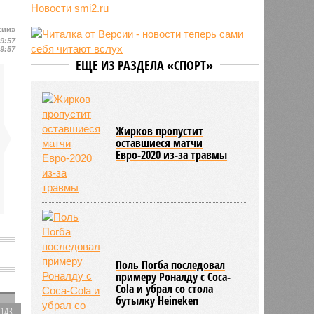
Новости smi2.ru
блогер передумал из-за реакции
подписчиков
сии»
11:43
Итальянские аграрии забили
19:57
19:57
тревогу из-за засухи
ЕЩЕ ИЗ РАЗДЕЛА «СПОРТ»
Жирков пропустит
оставшиеся матчи
Евро-2020 из-за травмы
Поль Погба последовал
примеру Роналду с Coca-
Cola и убрал со стола
бутылку Heineken
4143