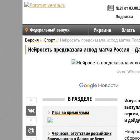
№29 от 03.08.
Подписка
Украина
Власть
Федеральный выпуск
Версия
//
Спорт
//
Нейросеть предсказала исход матча Росс
Нейросеть предсказала исход матча Россия – Д
Фото: Wikime
В РАЗДЕЛЕ
Искусст
0
выступл
Игра во время чумы
версии,
и дойду
0
Нейрос
Черчесов: отсутствие российских
сборно
болельщиков в Дании не будет