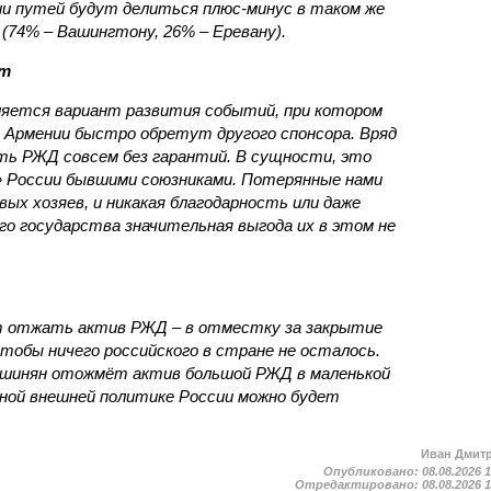
ии путей будут делиться плюс-минус в таком же
(74% – Вашингтону, 26% – Еревану).
ст
яется вариант развития событий, при котором
 Армении быстро обретут другого спонсора. Вряд
ть РЖД совсем без гарантий. В сущности, это
в» России бывшими союзниками. Потерянные нами
х хозяев, и никакая благодарность или даже
о государства значительная выгода их в этом не
т отжать актив РЖД – в отместку за закрытие
чтобы ничего российского в стране не осталось.
ашинян отожмёт актив большой РЖД в маленькой
вной внешней политике России можно будет
Иван Дмит
Опубликовано:
08.08.2026 
Отредактировано:
08.08.2026 