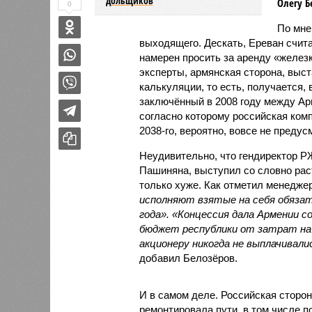
дольщиков
Олегу Б
0
По мн
выходящего. Дескать, Ереван счит
намерен просить за аренду «железк
эксперты, армянская сторона, выст
калькуляции, то есть, получается,
заключённый в 2008 году между А
согласно которому российская ком
2038-го, вероятно, вовсе не предус
Неудивительно, что гендиректор 
Пашиняна, выступил со словно рас
только хуже. Как отметил менед
исполняют взятые на себя обязат
года». «Концессия дала Армении с
бюджет республики от затрат на 
акционеру никогда не выплачивали
добавил Белозёров.
И в самом деле. Российская сторон
ремонтировала пути, в том числе п