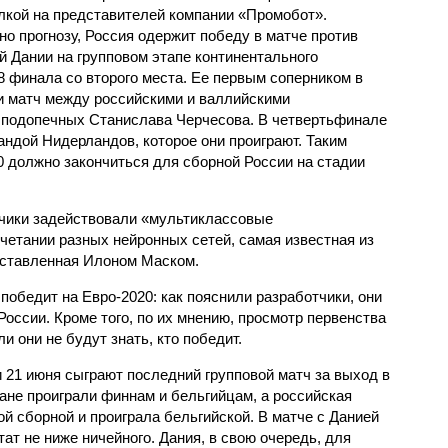
лкой на представителей компании «Промобот».
но прогнозу, Россия одержит победу в матче против
й Дании на групповом этапе континентального
/8 финала со второго места. Ее первым соперником в
и матч между российскими и валлийскими
 подопечных Станислава Черчесова. В четвертьфинале
андой Нидерландов, которое они проиграют. Таким
0 должно закончиться для сборной России на стадии
тчики задействовали «мультиклассовые
четании разных нейронных сетей, самая известная из
дставленная Илоном Маском.
 победит на Евро-2020: как пояснили разработчики, они
оссии. Кроме того, по их мнению, просмотр первенства
и они не будут знать, кто победит.
 21 июня сыграют последний групповой матч за выход в
ане проиграли финнам и бельгийцам, а российская
й сборной и проиграла бельгийской. В матче с Данией
ат не ниже ничейного. Дания, в свою очередь, для