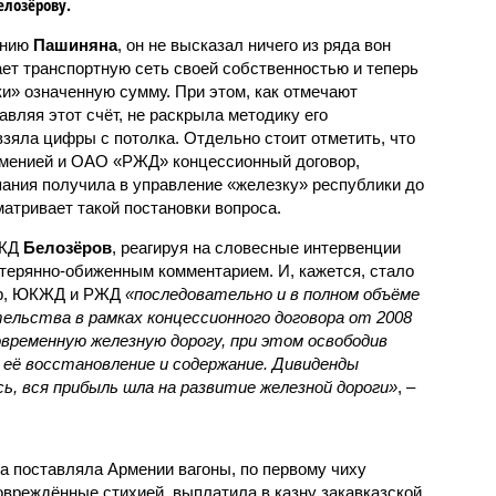
елозёрову.
ению
Пашиняна
, он не высказал ничего из ряда вон
ает транспортную сеть своей собственностью и теперь
и» означенную сумму. При этом, как отмечают
авляя этот счёт, не раскрыла методику его
 взяла цифры с потолка. Отдельно стоит отметить, что
рменией и ОАО «РЖД» концессионный договор,
пания получила в управление «железку» республики до
матривает такой постановки вопроса.
РЖД
Белозёров
, реагируя на словесные интервенции
терянно-обиженным комментарием. И, кажется, стало
жер, ЮКЖД и РЖД
«последовательно и в полном объёме
ельства в рамках концессионного договора от 2008
овременную железную дорогу, при этом освободив
её восстановление и содержание. Дивиденды
сь, вся прибыль шла на развитие железной дороги»
, –
а поставляла Армении вагоны, по первому чиху
овреждённые стихией, выплатила в казну закавказской