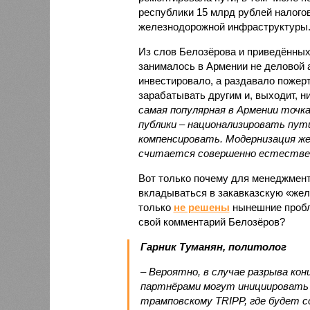
республики 15 млрд рублей налогов
железнодорожной инфраструктуры
Из слов Белозёрова и приведённых
занималось в Армении не деловой а
инвестировало, а раздавало пожерт
зарабатывать другим и, выходит, н
самая популярная в Армении точка
публики – национализировать пут
компенсировать. Модернизация же
считается совершенно естестве
Вот только почему для менеджмен
вкладываться в закавказскую «желе
только
не решены
нынешние пробл
свой комментарий Белозёров?
Гарник Туманян, политолог
– Вероятно, в случае разрыва ко
партнёрами могут инициировать 
трамповскому TRIPP, где будет с