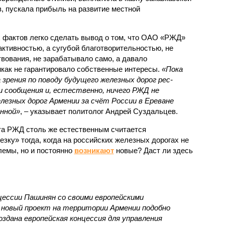
, пускала прибыль на развитие местной
.
 фактов легко сделать вывод о том, что ОАО «РЖД»
ктивностью, а сугубой благотворительностью, не
вования, не зарабатывало само, а давало
икак не гарантировало собственные интересы.
«Пока
 зрения по поводу будущего железных дорог рес­
и сообщения и, естественно, ничего РЖД не
лезных дорог Армении за счёт России в Ереване
нной»
, – указывает политолог Андрей Суздальцев.
та РЖД столь же естественным считается
зку» тогда, когда на российских железных дорогах не
емы, но и постоянно
возникают
новые? Даст ли здесь
нцессии Пашинян со своими европейскими
новый проект на территории Армении подобно
оздана европейская концессия для управления