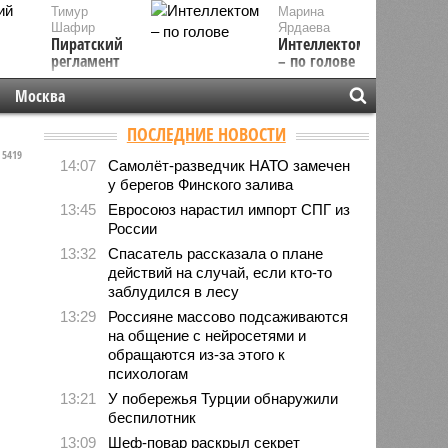
Тимур
Марина
Шафир
Ярдаева
Пиратский
Интеллектом
регламент
– по голове
Москва
ПОСЛЕДНИЕ НОВОСТИ
5419
14:07
Самолёт-разведчик НАТО замечен
у берегов Финского залива
13:45
Евросоюз нарастил импорт СПГ из
России
13:32
Спасатель рассказала о плане
действий на случай, если кто-то
заблудился в лесу
13:29
Россияне массово подсаживаются
на общение с нейросетями и
обращаются из-за этого к
психологам
13:21
У побережья Турции обнаружили
беспилотник
13:09
Шеф-повар раскрыл секрет