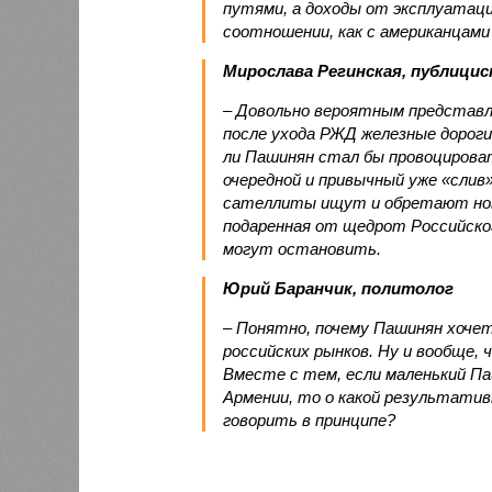
путями, а доходы от эксплуатац
соотношении, как с американцами 
Мирослава Регинская, публици
– Довольно вероятным представл
после ухода РЖД железные дороги
ли Пашинян стал бы провоцирова
очередной и привычный уже «сли
сателлиты ищут и обретают новы
подаренная от щедрот Российског
могут остановить.
Юрий Баранчик, политолог
– Понятно, почему Пашинян хоче
российских рынков. Ну и вообще, 
Вместе с тем, если маленький П
Армении, то о какой результати
говорить в принципе?