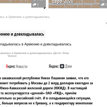
Евро-2020
тренер сборной России
0
в Черчесов сообщил,
Защитник сборной Дании Янник
товка к матчу с
Вестергор пообещал обыграть
ась в Армению и довкладывалась
 Дании прошла в
Россию в матче Евро-2020,
 режиме. Стартовый
чтобы команда могла выйти в
н пообещал назвать
плей-офф. Он также выразил
мению и довкладывалась
ственно перед матчем.
надежду на победу бельгийской
сборной над финнами.
валась в Армению и довкладывалась (фото: Deep
Vision)
 закавказской республики Никол Пашинян заявил, что его
может потребовать у Москвы до 2 млрд долларов ежегодно за
Южно-Кавказской железной дороги (ЮКЖД). В настоящий
та эксплуатируется «дочкой» ОАО «РЖД», причём
тельно за российский счёт. И в складывающейся ситуации,
, больше вопросов не к Еревану, а к гендиректору монополии