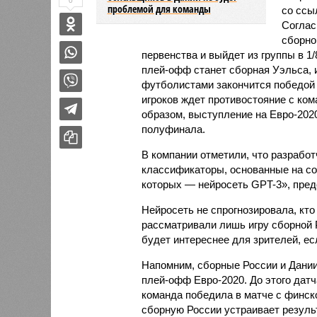
0
проблемой для команды
со ссы
Соглас
сборно
первенства и выйдет из группы в 1
плей-офф станет сборная Уэльса, 
футболистами закончится победой
игроков ждет противостояние с ком
образом, выступление на Евро-202
полуфинала.
В компании отметили, что разрабо
классификаторы, основанные на со
которых — нейросеть GPT-3», пре
Нейросеть не спрогнозировала, кто
рассматривали лишь игру сборной Р
будет интереснее для зрителей, есл
Напомним, сборные России и Дании
плей-офф Евро-2020. До этого датч
команда победила в матче с финско
сборную России устраивает результ