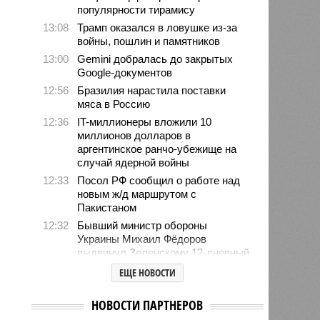
популярности тирамису
13:08
Трамп оказался в ловушке из-за
войны, пошлин и памятников
13:00
Gemini добралась до закрытых
Google-документов
12:56
Бразилия нарастила поставки
мяса в Россию
12:36
IT-миллионеры вложили 10
миллионов долларов в
аргентинское ранчо-убежище на
случай ядерной войны
12:33
Посол РФ сообщил о работе над
новым ж/д маршрутом с
Пакистаном
12:32
Бывший министр обороны
Украины Михаил Фёдоров
выдвинул Зеленскому 12-дневный
ультиматум
ЕЩЕ НОВОСТИ
12:18
Удары США лишь замедлили
ядерную программу Ирана
НОВОСТИ ПАРТНЕРОВ
12:07
Решивший сделать эвтаназию