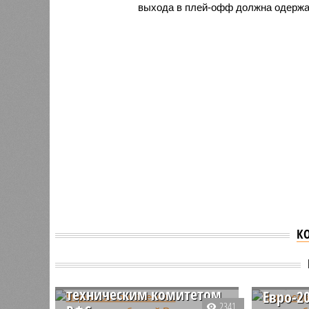
выхода в плей-офф должна одержа
К
Черчесов отчитается о
Черчес
выступлении сборной
подгот
России на Евро перед
сборно
техническим комитетом
Евро-2
2341