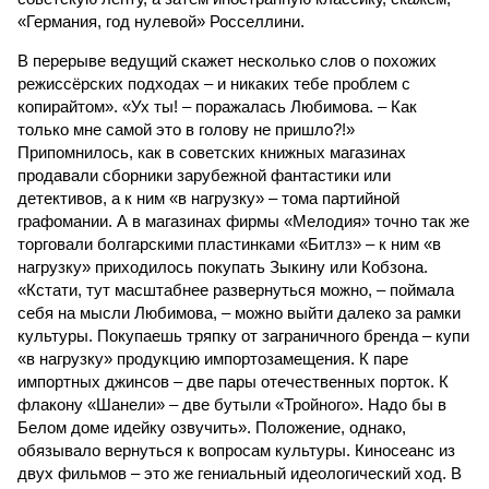
«Германия, год нулевой» Росселлини.
В перерыве ведущий скажет несколько слов о похожих
режиссёрских подходах – и никаких тебе проблем с
копирайтом». «Ух ты! – поражалась Любимова. – Как
только мне самой это в голову не пришло?!»
Припомнилось, как в советских книжных магазинах
продавали сборники зарубежной фантастики или
детективов, а к ним «в нагрузку» – тома партийной
графомании. А в магазинах фирмы «Мелодия» точно так же
торговали болгарскими пластинками «Битлз» – к ним «в
нагрузку» приходилось покупать Зыкину или Кобзона.
«Кстати, тут масштабнее развернуться можно, – поймала
себя на мысли Любимова, – можно выйти далеко за рамки
культуры. Покупаешь тряпку от заграничного бренда – купи
«в нагрузку» продукцию импортозамещения. К паре
импортных джинсов – две пары отечественных порток. К
флакону «Шанели» – две бутыли «Тройного». Надо бы в
Белом доме идейку озвучить». Положение, однако,
обязывало вернуться к вопросам культуры. Киносеанс из
двух фильмов – это же гениальный идеологический ход. В