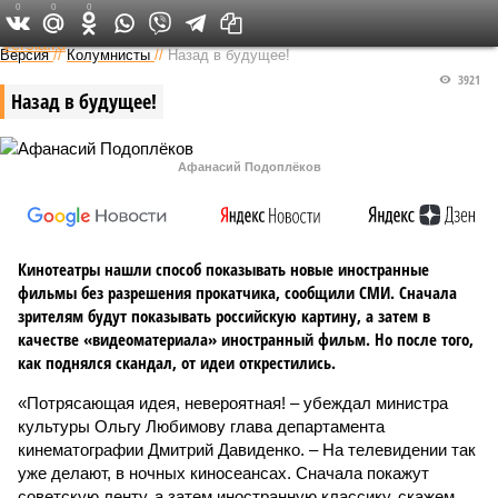
0
0
0
Федеральный выпуск
Версия
//
Колумнисты
//
Назад в будущее!
3921
Назад в будущее!
Афанасий Подоплёков
Кинотеатры нашли способ показывать новые иностранные
фильмы без разрешения прокатчика, сообщили СМИ. Сначала
зрителям будут показывать российскую картину, а затем в
качестве «видеоматериала» иностранный фильм. Но после того,
как поднялся скандал, от идеи открестились.
«Потрясающая идея, невероятная! – убеждал министра
культуры Ольгу Любимову глава департамента
кинематографии Дмитрий Давиденко. – На телевидении так
уже делают, в ночных киносеансах. Сначала покажут
советскую ленту, а затем иностранную классику, скажем,