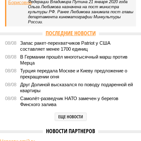
В нескольких станциях от уже сданного «Сказочного леса» пайщики ЖК
«Станция Л» продолжают ждать от компании Capital Group начала
реальной достройки (изображение сгенерировано ИИ)
Пока в Ярославском районе СВАО дольщики «Сказочного леса»
уже получают ключи – в мае 2026 года были получены
заключение о соответствии проектной документации и
разрешение на ввод жилищного комплекса в эксплуатацию –
совсем недалеко, в паре станций метро южнее, на Люблинской
улице, картина, можно сказать, прямо противоположная.
Сюжет:
Недвижимость
ЖК «Светлый мир «Станция Л»: та же группа компаний-
банкрот Seven Suns Development, та же
анонсированная
схема достройки через Capital Group осенью 2024 года, но
за прошедшие два года результатов, по словам дольщиков,
практически не видно. По
информации
из профильных