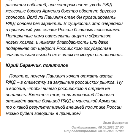
развития событий, при котором после ухода РЖД
железные дороги Армении быстро обретут другого
спонсора. Вряд ли Пашинян стал бы провоцировать
РЖД совсем без гарантий. В сущности, это очередной
и привычный уже «слив» России бывшими союзниками.
Потерянные нами сателлиты ищут и обретают
новых хозяев, и никакая благодарность или даже
подаренная от щедрот Российского государства
значительная выгода их в этом не могут остановить.
Юрий Баранчик, политолог
– Понятно, почему Пашинян хочет отжать актив
РЖД – в отместку за закрытие российских рынков. Ну
и вообще, чтобы ничего российского в стране не
осталось. Вместе с тем, если маленький Пашинян
отожмёт актив большой РЖД в маленькой Армении,
то о какой результативной внешней политике России
можно будет говорить в принципе?
Иван Дмитриев
Опубликовано:
08.08.2026 17:00
Отредактировано:
08.08.2026 17:00