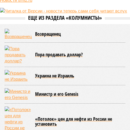
порталов, первую очередь ЖК строители обещают сдать к
декабрю 2026 г., вторую – к марту 2028-го. Но никто при
этом из кураторов стройки не задается вопросом: как эти
сроки должны материализоваться? На строительной
площадке, по свидетельствам дольщиков, регулярно
бывающих у забора, какая-либо техника отсутствует. Ни
бетононасосов, ни работающих кранов, ни признаков
мобилизации подрядчиков. При том, что до «декабря 2026»
осталось менее полугода.
Если в «Сказочном лесу» техзаказчик публично
отчитывался о поэтапной готовности – 90%, затем 97%, с
конкретными инженерными работами (усиление
монолитных конструкций, устранение проектных ошибок) –
то по «Станции Л» подобной публичной отчётности
дольщики не видят. Ни Capital Group, ни кураторы
строительства не подтверждают ни соблюдения графика
строительства, ни объёма фактически выполненных работ.
Напрашивается закономерный вопрос: если
декларируемая «Capital Group модель (достраивать