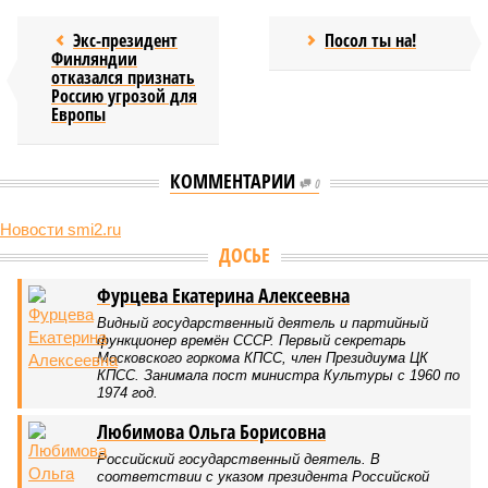
Экс-президент
Посол ты на!
Финляндии
отказался признать
Россию угрозой для
Европы
КОММЕНТАРИИ
0
Новости smi2.ru
Версия
//
Конфликт
//
В нескольких станциях от уже сданного
«Сказочного леса» пайщики ЖК «Станция Л» продолжают ждать от
компании Capital Group начала реальной достройки
540
«Станция ожидания» для дольщиков
В нескольких станциях от уже сданного «Сказочного
леса» пайщики ЖК «Станция Л» продолжают ждать от
компании Capital Group начала реальной достройки