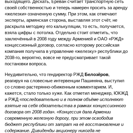
выходящего. Дескать, Ереван считает транспортную сеть
своей собственностью и теперь намерен просить за аренду
«железки» означенную сумму. При этом, как отмечают
эксперты, армянская сторона, выставляя этот счёт, не
раскрыла методику его калькуляции, то есть, получается,
взяла цифры с потолка. Отдельно стоит отметить, что
заключённый в 2008 году между Арменией и ОАО «РЖД»
концессионный договор, согласно которому российская
компания получила в управление «железку» республики до
2038-го, вероятно, вовсе не предусматривает такой
постановки вопроса.
Неудивительно, что гендиректор РЖД
Белозёров
,
реагируя на словесные интервенции Пашиняна, выступил
со словно растерянно-обиженным комментарием. И,
кажется, стало только хуже. Как отметил менеджер, ЮКЖД
и РЖД
«последовательно и в полном объёме исполняют
взятые на себя обязательства в рамках концессионного
договора от 2008 года». «Концессия дала Армении
современную железную дорогу, при этом освободив
бюджет республики от затрат на её восстановление и
содержание. Дивиденды акционеру никогда не