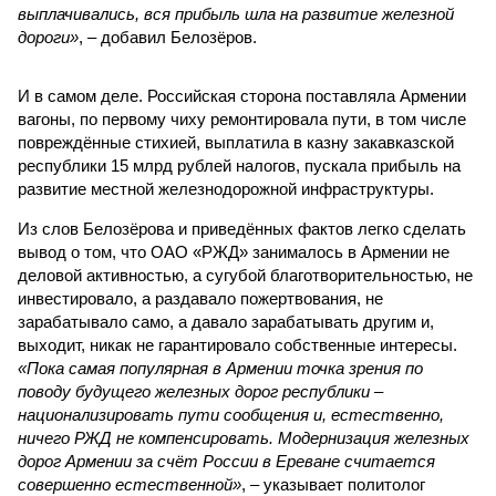
выплачивались, вся прибыль шла на развитие железной
дороги»
, – добавил Белозёров.
И в самом деле. Российская сторона поставляла Армении
вагоны, по первому чиху ремонтировала пути, в том числе
повреждённые стихией, выплатила в казну закавказской
республики 15 млрд рублей налогов, пускала прибыль на
развитие местной железнодорожной инфраструктуры.
Из слов Белозёрова и приведённых фактов легко сделать
вывод о том, что ОАО «РЖД» занималось в Армении не
деловой активностью, а сугубой благотворительностью, не
инвестировало, а раздавало пожертвования, не
зарабатывало само, а давало зарабатывать другим и,
выходит, никак не гарантировало собственные интересы.
«Пока самая популярная в Армении точка зрения по
поводу будущего железных дорог рес­публики –
национализировать пути сообщения и, естественно,
ничего РЖД не компенсировать. Модернизация железных
дорог Армении за счёт России в Ереване считается
совершенно естественной»
, – указывает политолог