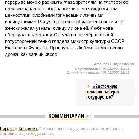
перерыве можно раскрыть глаза зрителям на тлетворное
влияние западного образа жизни с его чуждыми нам
ценностями, злобными гримасами и лживыми
инсинуациями. Радуясь своей сообразительности и по-
женски желая узнать, к лицу ли она ей, Любимова
обернулась к зеркалу. Оттуда на неё чёрно-белой
потусторонней тенью глядела министр культуры СССР
Екатерина Фурцева. Проснулась Любимова мгновенно,
дрожа, как заячий хвост.
Афанасий Подоплёков
Опубликовано:
06.08.2022 15:00
Отредактировано:
06.08.2022 15:00
«Восточную
землю» заберёт
государство?
КОММЕНТАРИИ
0
Версия
//
Конфликт
//
Монополия вкладывалась-вкладывалась в
Армению и довкладывалась