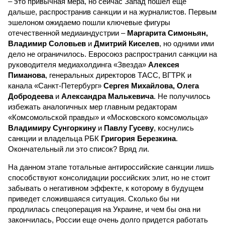
– это привычная мера, но сейчас Запад пошел еще
дальше, распространив санкции и на журналистов. Первым
эшелоном ожидаемо пошли ключевые фигуры
отечественной медиаиндустрии –
Маргарита Симоньян,
Владимир Соловьев
и
Дмитрий Киселев
, но одними ими
дело не ограничилось. Евросоюз распространил санкции на
руководителя медиахолдинга «Звезда»
Алексея
Пиманова
, генеральных директоров ТАСС, ВГТРК и
канала «Санкт-Петербург»
Сергея Михайлова, Олега
Добродеева
и
Александра Малькевича
. Не получилось
избежать аналогичных мер главным редакторам
«Комсомольской правды» и «Московского комсомольца»
Владимиру Сунгоркину
и
Павлу Гусеву
, коснулись
санкции и владельца РБК
Григория Березкина
.
Окончательный ли это список? Вряд ли.
На данном этапе тотальные антироссийские санкции лишь
способствуют консолидации российских элит, но не стоит
забывать о негативном эффекте, к которому в будущем
приведет сложившаяся ситуация. Сколько бы ни
продлилась спецоперация на Украине, и чем бы она ни
закончилась, России еще очень долго придется работать