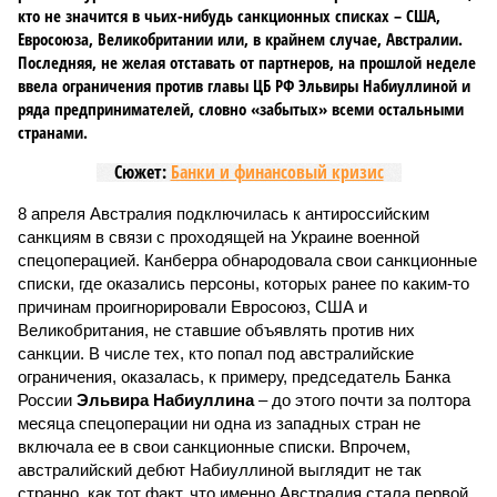
кто не значится в чьих-нибудь санкционных списках – США,
Евросоюза, Великобритании или, в крайнем случае, Австралии.
Последняя, не желая отставать от партнеров, на прошлой неделе
ввела ограничения против главы ЦБ РФ Эльвиры Набиуллиной и
ряда предпринимателей, словно «забытых» всеми остальными
странами.
Сюжет:
Банки и финансовый кризис
8 апреля Австралия подключилась к антироссийским
санкциям в связи с проходящей на Украине военной
спецоперацией. Канберра обнародовала свои санкционные
списки, где оказались персоны, которых ранее по каким-то
причинам проигнорировали Евросоюз, США и
Великобритания, не ставшие объявлять против них
санкции. В числе тех, кто попал под австралийские
ограничения, оказалась, к примеру, председатель Банка
России
Эльвира Набиуллина
– до этого почти за полтора
месяца спецоперации ни одна из западных стран не
включала ее в свои санкционные списки. Впрочем,
австралийский дебют Набиуллиной выглядит не так
странно, как тот факт, что именно Австралия стала первой