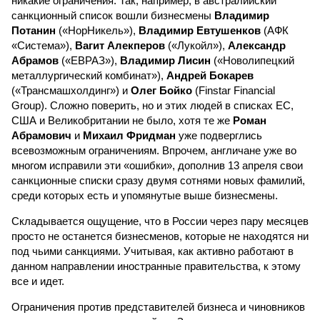
никакие ограничения. Так, например, в австралийский
санкционный список вошли бизнесмены
Владимир
Потанин
(«НорНикель»),
Владимир Евтушенков
(АФК
«Система»),
Вагит Алекперов
(«Лукойл»),
Александр
Абрамов
(«ЕВРАЗ»),
Владимир Лисин
(«Новолипецкий
металлургический комбинат»),
Андрей Бокарев
(«Трансмашхолдинг») и
Олег Бойко
(Finstar Financial
Group). Сложно поверить, но и этих людей в списках ЕС,
США и Великобритании не было, хотя те же
Роман
Абрамович
и
Михаил Фридман
уже подверглись
всевозможным ограничениям. Впрочем, англичане уже во
многом исправили эти «ошибки», дополнив 13 апреля свои
санкционные списки сразу двумя сотнями новых фамилий,
среди которых есть и упомянутые выше бизнесмены.
Складывается ощущение, что в России через пару месяцев
просто не останется бизнесменов, которые не находятся ни
под чьими санкциями. Учитывая, как активно работают в
данном направлении иностранные правительства, к этому
все и идет.
Ограничения против представителей бизнеса и чиновников