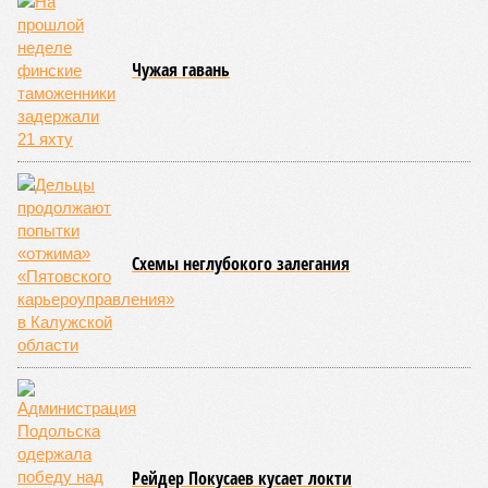
Чужая гавань
Схемы неглубокого залегания
Рейдер Покусаев кусает локти