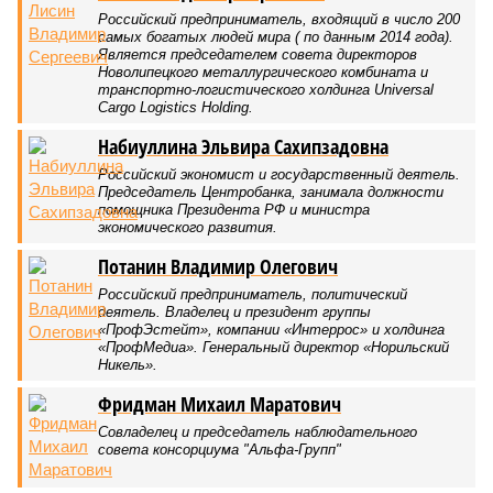
Российский предприниматель, входящий в число 200
самых богатых людей мира ( по данным 2014 года).
Является председателем совета директоров
Новолипецкого металлургического комбината и
транспортно-логистического холдинга Universal
Cargo Logistics Holding.
Набиуллина Эльвира Сахипзадовна
Российский экономист и государственный деятель.
Председатель Центробанка, занимала должности
помощника Президента РФ и министра
экономического развития.
Потанин Владимир Олегович
Российский предприниматель, политический
деятель. Владелец и президент группы
«ПрофЭстейт», компании «Интеррос» и холдинга
«ПрофМедиа». Генеральный директор «Норильский
Никель».
Фридман Михаил Маратович
Совладелец и председатель наблюдательного
совета консорциума "Альфа-Групп"