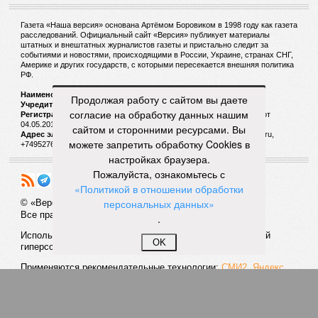
Газета «Наша версия» основана Артёмом Боровиком в 1998 году как газета
расследований. Официальный сайт «Версия» публикует материалы
штатных и внештатных журналистов газеты и пристально следит за
событиями и новостями, происходящими в России, Украине, странах СНГ,
Америке и других государств, с которыми пересекается внешняя политика
РФ.
Наименование:
Cетевое издание «Версия»
Продолжая работу с сайтом вы даете
Учредитель:
ООО «Версия»,
Главный редактор:
Горевой Р. Г.
согласие на обработку данных нашим
Регистрационный номер Роскомнадзора:
ЭЛ № ФС 77 - 72681 от
04.05.2018 г.
сайтом и сторонними ресурсами. Вы
Адрес электронной почты и телефон редакции:
versia@versia.ru,
можете запретить обработку Cookies в
+74952760348
настройках браузера.
Пожалуйста, ознакомьтесь с
«Политикой в отношении обработки
персональных данных»
© «Версия»
18+
Все права защищены
.
Использование материалов «Версии» без индексируемой
OK
гиперссылки запрещено
Применяются рекомендательные технологии:
СМИ2, Яндекс,
Инфокс
Политика конфиденциальности