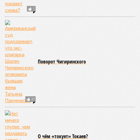
1
Поворот Чигиринского
87
О чём «токует» Токаев?