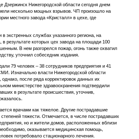
де Дзержинск Нижегородской области сегодня днем
мели несколько мощных взрывов. ЧП произошло на
ории местного завода «Кристалл» в цехе, где
 в экстренных службах указанного региона, на
 в результате которых цех завода на площади 100
шенным. В нем разгорелся пожар, огонь также охватил
дству, уточнил собеседник издания.
али 79 человек – 38 сотрудников предприятия и 41
СМИ. Изначально власти Нижегородской области
 однако, после ряда корректировок данных их
льном министерстве здравоохранения подтвердили
вших в результате происшествия, уточнив,
оказалось.
ается врачами как тяжелое. Другие пострадавшие
 степеней тяжести. Отмечается, в числе пострадавших
едприятия, но и жители домов, расположенных вблизи
о необходимо, оказывается медицинская помощь,
еловек потребовало стационарного лечения.