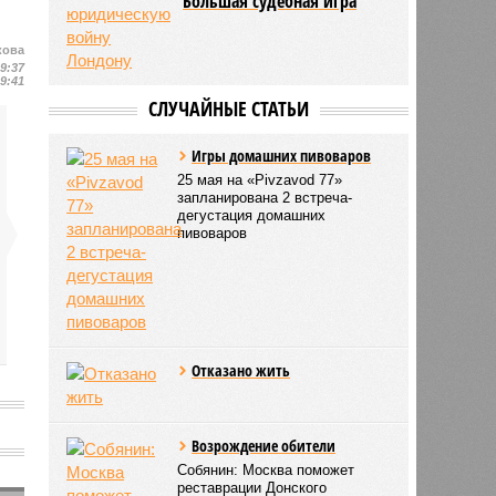
Большая судебная игра
кова
19:37
19:41
СЛУЧАЙНЫЕ СТАТЬИ
Игры домашних пивоваров
25 мая на «Pivzavod 77»
запланирована 2 встреча-
дегустация домашних
пивоваров
Отказано жить
Возрождение обители
Собянин: Москва поможет
реставрации Донского