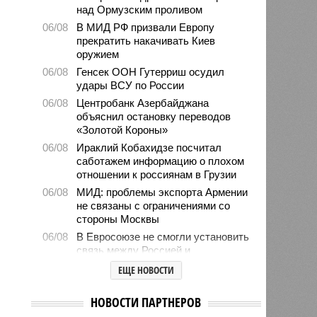
над Ормузским проливом
06/08
В МИД РФ призвали Европу
прекратить накачивать Киев
оружием
06/08
Генсек ООН Гутерриш осудил
удары ВСУ по России
06/08
Центробанк Азербайджана
объяснил остановку переводов
«Золотой Короны»
06/08
Ираклий Кобахидзе посчитал
саботажем информацию о плохом
отношении к россиянам в Грузии
06/08
МИД: проблемы экспорта Армении
не связаны с ограничениями со
стороны Москвы
06/08
В Евросоюзе не смогли установить
связь между Россией и
миграционным кризисом в Сеуте
ЕЩЕ НОВОСТИ
06/08
Ямпольская объяснила причины
проблем с поступлением в
НОВОСТИ ПАРТНЕРОВ
ведущие вузы страны