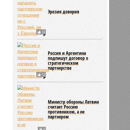
Эрозия доверия
14
Россия и Аргентина
подпишут договор о
стратегическом
партнерстве
10
Министр обороны Латвии
считает Россию
противником, а не
партнером
9