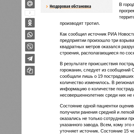
В горо
Нездоровая обстановка
прогре
2
террит
производят тротил.
Как сообщил источник РИА Новости
предприятии произошло три взрыва,
квадратных метров оказался разру
строения, располагающиеся по сосе
В результате происшествия пострад
горожанин, следует из сообщений 
сообщали лишь о 19 пострадавших,
количество изменилось. В региона
информацию о количестве пострада
несовершеннолетних среди них не 
Состояние одной пациентки оценив
получили ранения средней и легкой
оказались не только сотрудники пр
указанного завода. Всем, кому эт
уточняет источник. Состояние 15 ч