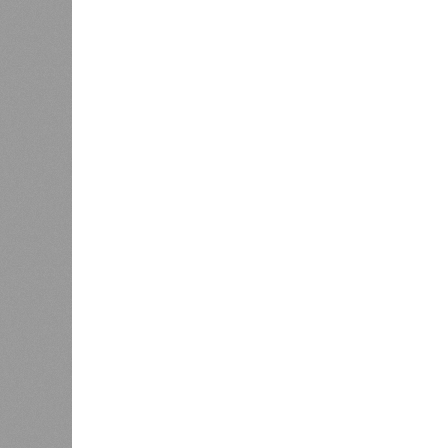
Зима 1931 года выдалась в Китае 
образовалось огромное количество
суши, продолжавшегося с 1928-го. 
устремился в реки, начался небы
наводнением, которое обильные вес
преобразовалось в массовый потоп
циклонами. Последствия оказались
территорию в 180 тыс. квадратных 
Курским или Калужским областям, 
В общем, недаром события 1931-го
смертоносных стихийных бедствий,
пострадавших в тот год достигло 5
составило 4 миллиона. Впрочем, для
года вода прорвала многочисленны
Северный Китай, так как местность
препятствий на своём пути, уничто
квадратных километров (а это бол
2 млн человек остались без крова,
спровоцированной катастрофой па