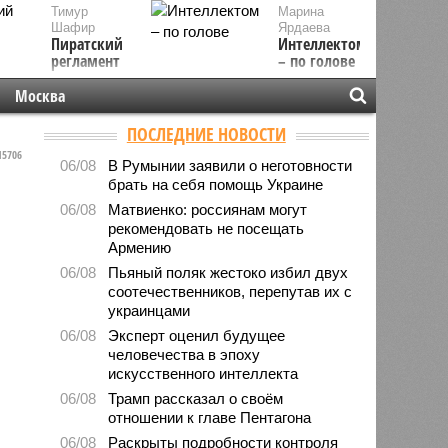
Тимур
Марина
Шафир
Ярдаева
Пиратский
Интеллектом
регламент
– по голове
Москва
ПОСЛЕДНИЕ НОВОСТИ
5706
06/08
В Румынии заявили о неготовности
брать на себя помощь Украине
06/08
Матвиенко: россиянам могут
рекомендовать не посещать
Армению
06/08
Пьяный поляк жестоко избил двух
соотечественников, перепутав их с
украинцами
06/08
Эксперт оценил будущее
человечества в эпоху
искусственного интеллекта
06/08
Трамп рассказал о своём
отношении к главе Пентагона
06/08
Раскрыты подробности контроля