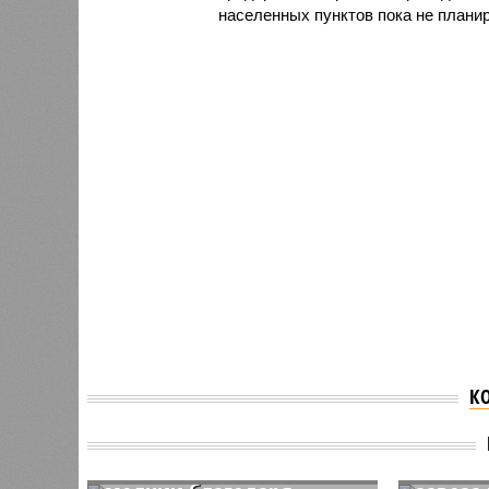
населенных пунктов пока не планир
К
Отдыхающие на пляже в
В Ниже
Тульской области смогли
област
спастись от удара
уголов