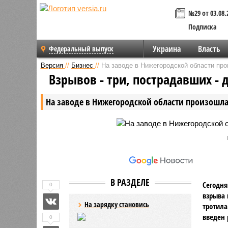
№29 от 03.08.
Подписка
Украина
Власть
Федеральный выпуск
Версия
//
Бизнес
//
На заводе в Нижегородской области пр
Взрывов - три, пострадавших - 
На заводе в Нижегородской области произошл
В РАЗДЕЛЕ
Сегодня
0
взрыва 
На зарядку становись
тротила
введен 
0