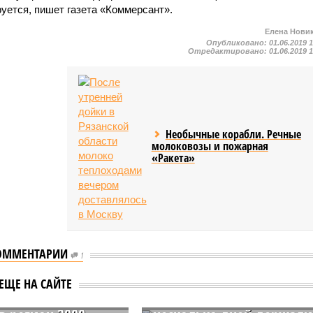
уется, пишет газета «Коммерсант».
Елена Нови
Опубликовано:
01.06.2019 
Отредактировано:
01.06.2019 
Необычные корабли. Речные
молоковозы и пожарная
«Ракета»
ОММЕНТАРИИ
1
городской
В Нижегородской
и завели
области мужчину и
ЕЩЕ НА САЙТЕ
ное дело по факту
женщину похитили и