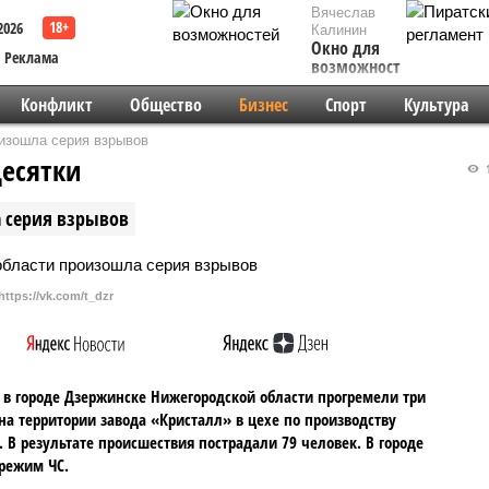
Вячеслав
2026
Калинин
Окно для
Реклама
возможностей
Конфликт
Общество
Бизнес
Спорт
Культура
оизошла серия взрывов
десятки
1
а серия взрывов
https://vk.com/t_dzr
 в городе Дзержинске Нижегородской области прогремели три
на территории завода «Кристалл» в цехе по производству
. В результате происшествия пострадали 79 человек. В городе
режим ЧС.