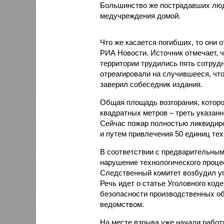
Большинство же пострадавших люд
медучреждения домой.
Что же касается погибших, то они 
РИА Новости. Источник отмечает, чт
территории трудились пять сотруд
отреагировали на случившееся, чт
заверил собеседник издания.
Общая площадь возгорания, которо
квадратных метров – треть указанн
Сейчас пожар полностью ликвидир
и путем привлечения 50 единиц тех
В соответствии с предварительным
нарушение технологического проце
Следственный комитет возбудил уг
Речь идет о статье Уголовного ко
безопасности производственных об
ведомством.
На месте взрыва уже начали работ