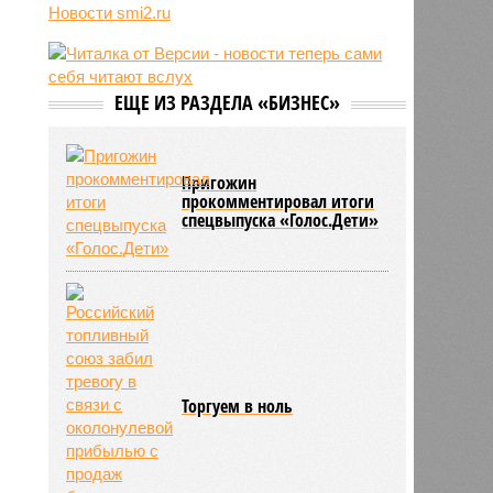
Новости smi2.ru
06/08
Euractiv: закрытие границы с
Россией спровоцировало спад
экономики Финляндии
06/08
Минобрнауки осенью примет
ЕЩЕ ИЗ РАЗДЕЛА «БИЗНЕС»
решение о правилах приёма на
платные места в вузах
Пригожин
прокомментировал итоги
спецвыпуска «Голос.Дети»
Торгуем в ноль