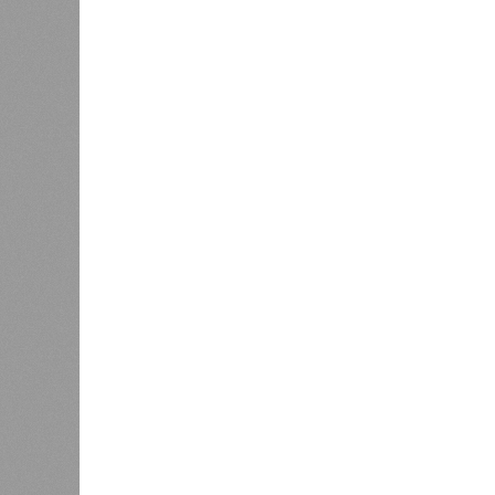
Расск
0
очеред
биолог
жизни 
света 
где ум
Энергообман
Да, на
единст
(фото: en.wikipedia.org)
полноц
жизнь 
планете включают в себя всевозмо
явления, которые для человека до
несколько тому примеров.
Все стихии сразу
Около 100 лет назад в Поднебесно
тремя несчастьями. Страну послед
паводок, невероятные ливни. Неск
стихий. Вот что тогда приключилось