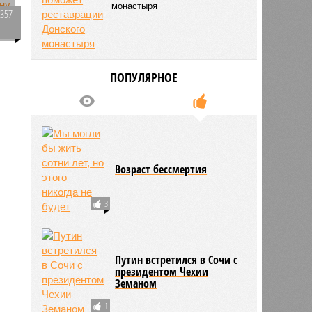
монастыря
1357
0
ПОПУЛЯРНОЕ
523
Возраст бессмертия
3
Путин встретился в Сочи с
президентом Чехии
Земаном
1