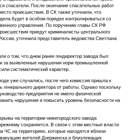
ься спасатели. После окончания спасательных работ
есто происшествия. В СК также уточнили, что
 дела будет в особом порядке контролироваться со
твенного управления. По поручению главы СК РФ
происшествия приедут криминалисты центрального
России, уточнила представитель ведомства Светлана
ли о том, что днем ранее гендиректор завода был
ти за выявленные нарушения норм промышленной
сили систематический характер.
воде уже случались, после чего комиссия пришла к
ь генерального директора от работы. Однако поскольку
руководство предприятия не имело физической
ранить нарушения и повысить уровень безопасности на
взрывы на территории нижегородского завода
прежнему сохраняется. В связи с этим местные власти
а ЧС на территориях, которые находятся вблизи
эвакуацию жителей Дзержинска и близлежащих