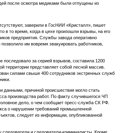
ей после осмотра медиками были отпущены из
отсутствуют, заверили в ГосНИИ «Кристалл», пишет
о в то время, когда в цехе произошли взрывы, на его
ников предприятия. Службы завода оперативно
о позволило им вовремя эвакуировать работников,
е последовало за серией взрывов, составила 1200
ой территории представляет собой лесной массив.
ован силами свыше 400 сотрудников экстренных служб
ники.
и данными, причиной происшествия могло стать
сса производства работ. По факту случившегося ЧП
оловное дело, о чем сообщает пресс-служба СК РФ.
декса о нарушении требований промышленной
ъектов, следует из информации, опубликованной
у следователи и следователи-криминалисты. Кроме