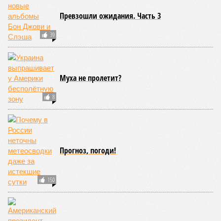
1
Превзошли ожидания. Часть 3
39
Муха не пролетит?
8
Прогноз, погоди!