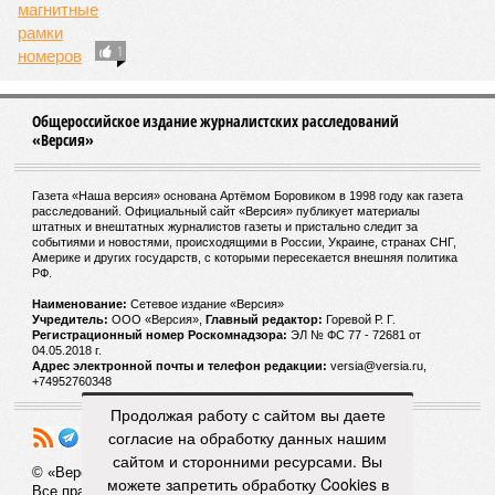
Верховный суд объяснил, можно ли лишать
прав за магнитные рамки номеров
1
Общероссийское издание журналистских расследований
«Версия»
Газета «Наша версия» основана Артёмом Боровиком в 1998 году как газета
расследований. Официальный сайт «Версия» публикует материалы
штатных и внештатных журналистов газеты и пристально следит за
событиями и новостями, происходящими в России, Украине, странах СНГ,
Америке и других государств, с которыми пересекается внешняя политика
РФ.
Наименование:
Cетевое издание «Версия»
Продолжая работу с сайтом вы даете
Учредитель:
ООО «Версия»,
Главный редактор:
Горевой Р. Г.
согласие на обработку данных нашим
Регистрационный номер Роскомнадзора:
ЭЛ № ФС 77 - 72681 от
04.05.2018 г.
сайтом и сторонними ресурсами. Вы
Адрес электронной почты и телефон редакции:
versia@versia.ru,
можете запретить обработку Cookies в
+74952760348