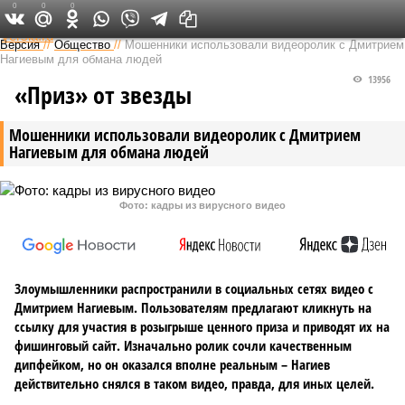
0
0
0
Федеральный выпуск
Версия
//
Общество
//
Мошенники использовали видеоролик с Дмитрием
Нагиевым для обмана людей
13956
«Приз» от звезды
Мошенники использовали видеоролик с Дмитрием
Нагиевым для обмана людей
Фото: кадры из вирусного видео
Злоумышленники распространили в социальных сетях видео с
Дмитрием Нагиевым. Пользователям предлагают кликнуть на
ссылку для участия в розыгрыше ценного приза и приводят их на
фишинговый сайт. Изначально ролик сочли качественным
дипфейком, но он оказался вполне реальным – Нагиев
действительно снялся в таком видео, правда, для иных целей.