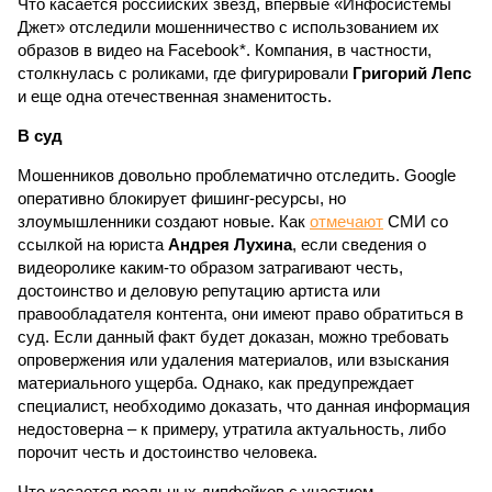
Что касается российских звезд, впервые «Инфосистемы
Джет» отследили мошенничество с использованием их
образов в видео на Facebook*. Компания, в частности,
столкнулась с роликами, где фигурировали
Григорий Лепс
и еще одна отечественная знаменитость.
В суд
Мошенников довольно проблематично отследить. Google
оперативно блокирует фишинг-ресурсы, но
злоумышленники создают новые. Как
отмечают
СМИ со
ссылкой на юриста
Андрея Лухина
, если сведения о
видеоролике каким-то образом затрагивают честь,
достоинство и деловую репутацию артиста или
правообладателя контента, они имеют право обратиться в
суд. Если данный факт будет доказан, можно требовать
опровержения или удаления материалов, или взыскания
материального ущерба. Однако, как предупреждает
специалист, необходимо доказать, что данная информация
недостоверна – к примеру, утратила актуальность, либо
порочит честь и достоинство человека.
Что касается реальных дипфейков с участием