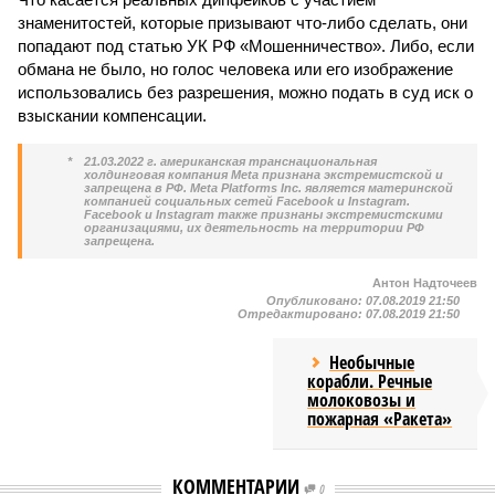
знаменитостей, которые призывают что-либо сделать, они
попадают под статью УК РФ «Мошенничество». Либо, если
обмана не было, но голос человека или его изображение
использовались без разрешения, можно подать в суд иск о
взыскании компенсации.
*
21.03.2022 г. американская транснациональная
холдинговая компания Meta признана экстремистской и
запрещена в РФ. Meta Platforms Inc. является материнской
компанией социальных сетей Facebook и Instagram.
Facebook и Instagram также признаны экстремистскими
организациями, их деятельность на территории РФ
запрещена.
Антон Надточеев
Опубликовано:
07.08.2019 21:50
Отредактировано:
07.08.2019 21:50
Необычные
корабли. Речные
молоковозы и
пожарная «Ракета»
КОММЕНТАРИИ
0