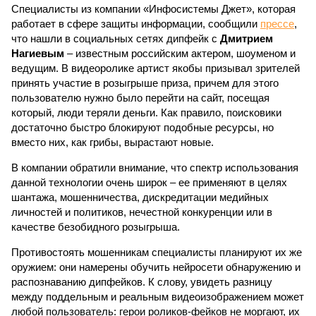
Специалисты из компании «Инфосистемы Джет», которая
работает в сфере защиты информации, сообщили
прессе
,
что нашли в социальных сетях дипфейк с
Дмитрием
Нагиевым
– известным российским актером, шоуменом и
ведущим. В видеоролике артист якобы призывал зрителей
принять участие в розыгрыше приза, причем для этого
пользователю нужно было перейти на сайт, посещая
который, люди теряли деньги. Как правило, поисковики
достаточно быстро блокируют подобные ресурсы, но
вместо них, как грибы, вырастают новые.
В компании обратили внимание, что спектр использования
данной технологии очень широк – ее применяют в целях
шантажа, мошенничества, дискредитации медийных
личностей и политиков, нечестной конкуренции или в
качестве безобидного розыгрыша.
Противостоять мошенникам специалисты планируют их же
оружием: они намерены обучить нейросети обнаружению и
распознаванию дипфейков. К слову, увидеть разницу
между поддельным и реальным видеоизображением может
любой пользователь: герои роликов-фейков не моргают, их