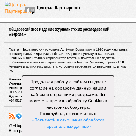
Централ Партнершип
10
Общероссийское издание журналистских расследований
«Версия»
Газета «Наша версия» основана Артёмом Боровиком в 1998 году как газета
расследований. Официальный сайт «Версия» публикует материалы
штатных и внештатных журналистов газеты и пристально следит за
событиями и новостями, происходящими в России, Украине, странах СНГ,
Америке и других государств, с которыми пересекается внешняя политика
РФ.
Наименование:
Cетевое издание «Версия»
Продолжая работу с сайтом вы даете
Учредитель:
ООО «Версия»,
Главный редактор:
Горевой Р. Г.
согласие на обработку данных нашим
Регистрационный номер Роскомнадзора:
ЭЛ № ФС 77 - 72681 от
04.05.2018 г.
сайтом и сторонними ресурсами. Вы
Адрес электронной почты и телефон редакции:
versia@versia.ru,
можете запретить обработку Cookies в
+74952760348
настройках браузера.
Пожалуйста, ознакомьтесь с
«Политикой в отношении обработки
персональных данных»
© «Версия»
18+
Все права защищены
.