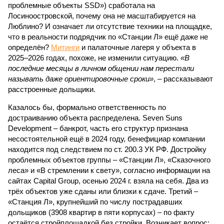
проблемные объекты SSD») сработала на
Лосиноостровской, почему она не масштабируется на
Люблино? И означает ли отсутствие техники на площадке,
что в реальности подрядчик по «Станции Л» ещё даже не
определён?
Митинги
и палаточные лагеря у объекта в
2025–2026 годах, похоже, не изменили ситуацию.
«В
последние месяцы в личном общении нам перестали
называть даже ориентировочные сроки»
, – рассказывают
расстроенные дольщики.
Казалось бы, формально ответственность по
достраиванию объекта распределена. Seven Suns
Development – банкрот, часть его структур признана
несостоятельной ещё в 2024 году, бенефициар компании
находится под следствием по ст. 200.3 УК РФ. Достройку
проблемных объектов группы – «Станции Л», «Сказочного
леса» и «В стремлении к свету», согласно информации на
сайтах Capital Group, осенью 2024 г. взяла на себя. Два из
трёх объектов уже сданы или близки к сдаче. Третий –
«Станция Л», крупнейший по числу пострадавших
дольщиков (3908 квартир в пяти корпусах) – по факту
остаётся стройплощадкой без стройки. Возникает вопрос: