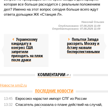
которая все больше расходится с реальным положением
дел? Именно на этот вопрос сегодня больше всего ждут
ответа дольщики ЖК «Станция Л».
Николай Ольхин
Опубликовано:
07.08.2026 11:09
Отредактировано:
07.08.2026 11:09
Украинскому
Попытки Запада
кандидату в
рассорить Москву и
конгресс США
Астану назвали
запретили
бесперспективными
приходить на пляж
после драки
КОММЕНТАРИИ
0
Новости smi2.ru
Версия
//
Общество
//
Земля уже не раз показывала человечеству свой
крутой нрав – когда покажет снова?
811
Последние времена