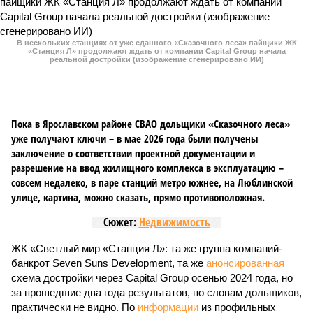
В нескольких станциях от уже сданного «Сказочного леса» пайщики ЖК
«Станция Л» продолжают ждать от компании Capital Group начала
реальной достройки (изображение сгенерировано ИИ)
Пока в Ярославском районе СВАО дольщики «Сказочного леса»
уже получают ключи – в мае 2026 года были получены
заключение о соответствии проектной документации и
разрешение на ввод жилищного комплекса в эксплуатацию –
совсем недалеко, в паре станций метро южнее, на Люблинской
улице, картина, можно сказать, прямо противоположная.
Сюжет:
Недвижимость
ЖК «Светлый мир «Станция Л»: та же группа компаний-
банкрот Seven Suns Development, та же
анонсированная
схема достройки через Capital Group осенью 2024 года, но
за прошедшие два года результатов, по словам дольщиков,
практически не видно. По
информации
из профильных