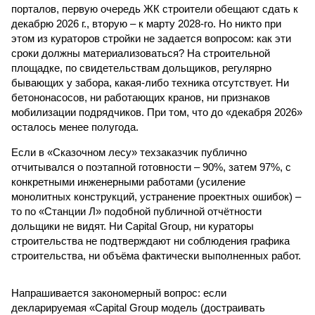
порталов, первую очередь ЖК строители обещают сдать к
декабрю 2026 г., вторую – к марту 2028-го. Но никто при
этом из кураторов стройки не задается вопросом: как эти
сроки должны материализоваться? На строительной
площадке, по свидетельствам дольщиков, регулярно
бывающих у забора, какая-либо техника отсутствует. Ни
бетононасосов, ни работающих кранов, ни признаков
мобилизации подрядчиков. При том, что до «декабря 2026»
осталось менее полугода.
Если в «Сказочном лесу» техзаказчик публично
отчитывался о поэтапной готовности – 90%, затем 97%, с
конкретными инженерными работами (усиление
монолитных конструкций, устранение проектных ошибок) –
то по «Станции Л» подобной публичной отчётности
дольщики не видят. Ни Capital Group, ни кураторы
строительства не подтверждают ни соблюдения графика
строительства, ни объёма фактически выполненных работ.
Напрашивается закономерный вопрос: если
декларируемая «Capital Group модель (достраивать