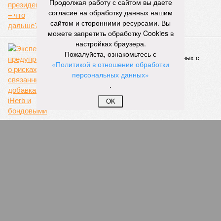
Продолжая работу с сайтом вы даете
Впрочем, для Китая подобное не в новинку. Так, в сентябре
согласие на обработку данных нашим
1887 года вода прорвала многочисленные дамбы на реке
сайтом и сторонними ресурсами. Вы
Хуанхэ и быстро залила почти весь Северный Китай, так
можете запретить обработку Cookies в
как местность там довольно низменная, и потоп просто не
настройках браузера.
встречал препятствий на своём пути, уничтожая деревни и
Пожалуйста, ознакомьтесь с
целые города. Водой залило 130 тыс. квадратных
«Политикой в отношении обработки
километров (а это больше территорий Оренбургской или
персональных данных»
Кировской областей), 2 млн человек остались без крова,
.
ещё столько же погибли в результате спровоцированной
катастрофой пандемии.
OK
Третье место по кровожадности в рейтинге стихийных
бедствий занимает смертоносный циклон Бхола 1970 года,
ставший самым мощным среди себе подобных за всю
историю наблюдений. Он поразил территории современной
Бангладеш, тогда называвшейся Восточным Пакистаном, и
индийского штата Западная Бенгалия. Шторма унесли
жизни полумиллиона человек.
Кажется, стремящаяся сохранить свою чистоту природа
что-то знала о том, какие именно страны станут со
временем самыми «грязными» в плане производств, и