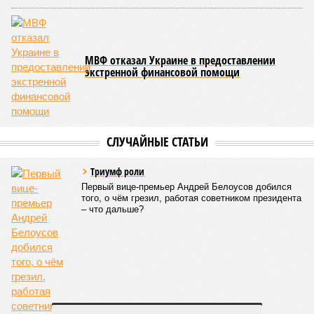
приключилось.
Зима 1931 года выдалась в Китае чрезвычайно
продолжительной и суровой. Снега образовалось огромное
количество – казалось бы, хороший знак после периода
великой суши, продолжавшегося с 1928-го. Но всё
обратилось катастрофой. Снег растаял, устремился в реки,
начался небывалый паводок, быстро обернувшийся
страшным наводнением, которое обильные весенние ливни
только усугубили. К июню всё это преобразовалось в
массовый потоп, в июле же Китай в дополнение накрыло
сразу девятью циклонами. Последствия оказались
невообразимыми: наводнение погребло под собой
территорию в 180 тыс. квадратных километров, что равно
по площади Карелии, шести Курским или Калужским
областям, десятку Чуваший.
В общем, недаром события 1931-го находятся на первом
месте в списке самых смертоносных стихийных бедствий,
когда-либо происходивших на планете. Число
пострадавших в тот год достигло 53 млн человек, число
погибших, по некоторым оценкам, составило 4 миллиона.