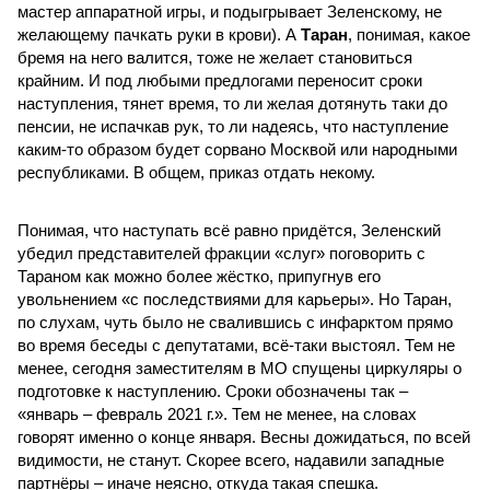
мастер аппаратной игры, и подыгрывает Зеленскому, не
желающему пачкать руки в крови). А
Таран
, понимая, какое
бремя на него валится, тоже не желает становиться
крайним. И под любыми предлогами переносит сроки
наступления, тянет время, то ли желая дотянуть таки до
пенсии, не испачкав рук, то ли надеясь, что наступление
каким-то образом будет сорвано Москвой или народными
республиками. В общем, приказ отдать некому.
Понимая, что наступать всё равно придётся, Зеленский
убедил представителей фракции «слуг» поговорить с
Тараном как можно более жёстко, припугнув его
увольнением «с последствиями для карьеры». Но Таран,
по слухам, чуть было не свалившись с инфарктом прямо
во время беседы с депутатами, всё-таки выстоял. Тем не
менее, сегодня заместителям в МО спущены циркуляры о
подготовке к наступлению. Сроки обозначены так –
«январь – февраль 2021 г.». Тем не менее, на словах
говорят именно о конце января. Весны дожидаться, по всей
видимости, не станут. Скорее всего, надавили западные
партнёры – иначе неясно, откуда такая спешка.