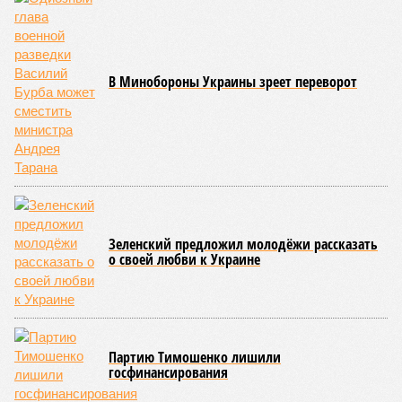
понадобиться: природа сама разберётся, как и где
уменьшить масштабы человеческой популяции.
(фото: en.wikipedia.org)
Да, наша любимая маленькая планета может быть
единственной, где в пределах Солнечной системы есть
полноценная жизнь, но Земля также регулярно пытается
эту жизнь уничтожить. Так уж вышло, что внутренние
процессы на планете включают в себя всевозможные
геологические, метеорологические и физические явления,
которые для человека довольно опасны. Или попросту
смертельны. И вот несколько тому примеров.
Все стихии сразу
Около 100 лет назад в Поднебесной приключилось то, что
у нас назвали бы тридцатью тремя несчастьями. Страну
последовательно поразили: многолетняя засуха, страшный
паводок, невероятные ливни. Несколько миллионов
человек не пережили этот разгул стихий. Вот что тогда