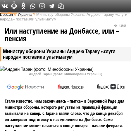
4
0
8
Федеральный выпуск
Версия
//
Украина
//
Министру обороны Украины Андрею Тарану «слуги
народа» поставили ультиматум
13565
Или наступление на Донбассе, или –
пенсия
Министру обороны Украины Андрею Тарану «слуги
народа» поставили ультиматум
Андрей Таран (фото: Минобороны Украины)
Стало известно, чем закончилась «пытка» в Верховной Раде для
министра обороны, которого депутаты из правящей фракции
вызывали на ковёр. С Тарана взяли слово, что до конца декабря
он завершит подготовку к наступлению на Донбассе. Само
наступление может начаться в конце января – начале февраля.