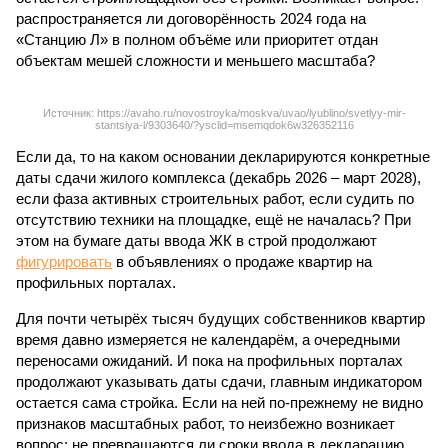
распространяется ли договорённость 2024 года на
«Станцию Л» в полном объёме или приоритет отдан
объектам мешей сложности и меньшего масштаба?
Источник: https://avaho.ru/novostroyka/moskva/uvao/lyublino/svetlyy-mir-
stantsiya-l/9303640/?ysclid=msemqdok6w326352116
Если да, то на каком основании декларируются конкретные
даты сдачи жилого комплекса (декабрь 2026 – март 2028),
если фаза активных строительных работ, если судить по
отсутствию техники на площадке, ещё не началась? При
этом на бумаге даты ввода ЖК в строй продолжают
фигурировать
в объявлениях о продаже квартир на
профильных порталах.
Для почти четырёх тысяч будущих собственников квартир
время давно измеряется не календарём, а очередными
переносами ожиданий. И пока на профильных порталах
продолжают указывать даты сдачи, главным индикатором
остается сама стройка. Если на ней по-прежнему не видно
признаков масштабных работ, то неизбежно возникает
вопрос: не превращаются ли сроки ввода в декларацию,