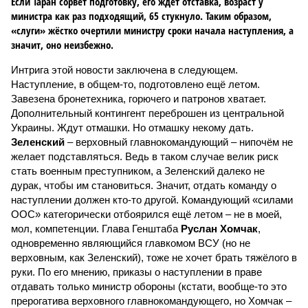
Если Таран сорвёт подготовку, его ждёт отставка, возраст у
министра как раз подходящий, 65 стукнуло. Таким образом,
«слуги» жёстко очертили министру сроки начала наступления, а
значит, оно неизбежно.
Интрига этой новости заключена в следующем.
Наступление, в общем-то, подготовлено ещё летом.
Завезена бронетехника, горючего и патронов хватает.
Дополнительный контингент переброшен из центральной
Украины. Ждут отмашки. Но отмашку некому дать.
Зеленский
– верховный главнокомандующий – нипочём не
желает подставляться. Ведь в таком случае велик риск
стать военным преступником, а Зеленский далеко не
дурак, чтобы им становиться. Значит, отдать команду о
наступлении должен кто-то другой. Командующий «силами
ООС» категорически отбоярился ещё летом – не в моей,
мол, компетенции. Глава Генштаба
Руслан Хомчак
,
одновременно являющийся главкомом ВСУ (но не
верховным, как Зеленский), тоже не хочет брать тяжёлого в
руки. По его мнению, приказы о наступлении в праве
отдавать только министр обороны (кстати, вообще-то это
прерогатива верховного главнокомандующего, но Хомчак –