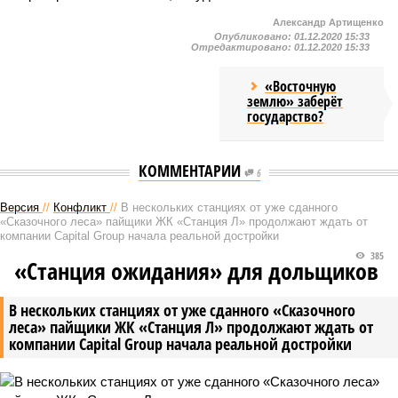
Александр Артищенко
Опубликовано:
01.12.2020 15:33
Отредактировано:
01.12.2020 15:33
«Восточную
землю» заберёт
государство?
КОММЕНТАРИИ
6
Версия
//
Конфликт
//
В нескольких станциях от уже сданного
«Сказочного леса» пайщики ЖК «Станция Л» продолжают ждать от
компании Capital Group начала реальной достройки
385
«Станция ожидания» для дольщиков
В нескольких станциях от уже сданного «Сказочного
леса» пайщики ЖК «Станция Л» продолжают ждать от
компании Capital Group начала реальной достройки