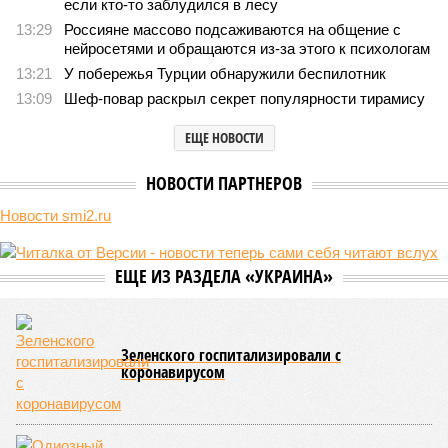
Земля уже не раз показывала человечеству свой крутой
нрав – когда покажет снова?
Земля уже не раз показывала человечеству свой крутой нрав – когда
покажет снова? (фото: АР-ТАСС)
Природа постоянно вступает в противоречие с нами. Ведь пока
она стремится всё на планете держать в балансе, человечество
не особенно церемонится с окружающей средой. Самые
массовые катастрофы в прошлом – какими они были? Какие
ждут нас со дня на день и чем грозят?
Рассказ
Стивена Кинга
, в котором описывались
последствия очередного апокалипсиса, искусственно
вызванного группой биологов, называется «Конец всей
этой мерзости». В реальной жизни участия пытливых
исследователей в организации конца света может не