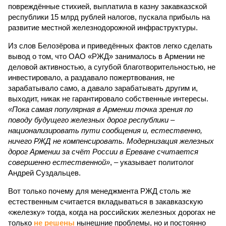
повреждённые стихией, выплатила в казну закавказской
республики 15 млрд рублей налогов, пускала прибыль на
развитие местной железнодорожной инфраструктуры.
Из слов Белозёрова и приведённых фактов легко сделать
вывод о том, что ОАО «РЖД» занималось в Армении не
деловой активностью, а сугубой благотворительностью, не
инвестировало, а раздавало пожертвования, не
зарабатывало само, а давало зарабатывать другим и,
выходит, никак не гарантировало собственные интересы.
«Пока самая популярная в Армении точка зрения по
поводу будущего железных дорог рес­публики –
национализировать пути сообщения и, естественно,
ничего РЖД не компенсировать. Модернизация железных
дорог Армении за счёт России в Ереване считается
совершенно естественной»
, – указывает политолог
Андрей Суздальцев.
Вот только почему для менеджмента РЖД столь же
естественным считается вкладываться в закавказскую
«железку» тогда, когда на российских железных дорогах не
только
не решены
нынешние проблемы, но и постоянно