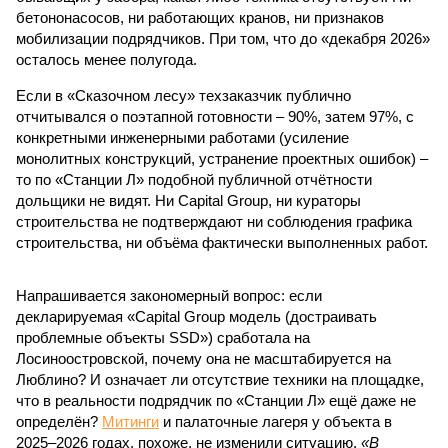
бетононасосов, ни работающих кранов, ни признаков
мобилизации подрядчиков. При том, что до «декабря 2026»
осталось менее полугода.
Если в «Сказочном лесу» техзаказчик публично
отчитывался о поэтапной готовности – 90%, затем 97%, с
конкретными инженерными работами (усиление
монолитных конструкций, устранение проектных ошибок) –
то по «Станции Л» подобной публичной отчётности
дольщики не видят. Ни Capital Group, ни кураторы
строительства не подтверждают ни соблюдения графика
строительства, ни объёма фактически выполненных работ.
Напрашивается закономерный вопрос: если
декларируемая «Capital Group модель (достраивать
проблемные объекты SSD») сработала на
Лосиноостровской, почему она не масштабируется на
Люблино? И означает ли отсутствие техники на площадке,
что в реальности подрядчик по «Станции Л» ещё даже не
определён?
Митинги
и палаточные лагеря у объекта в
2025–2026 годах, похоже, не изменили ситуацию.
«В