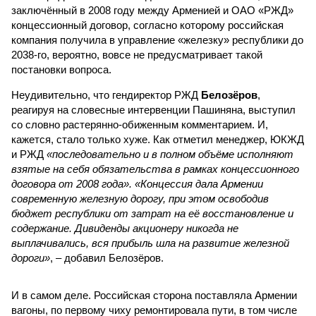
заключённый в 2008 году между Арменией и ОАО «РЖД»
концессионный договор, согласно которому российская
компания получила в управление «железку» республики до
2038-го, вероятно, вовсе не предусматривает такой
постановки вопроса.
Неудивительно, что гендиректор РЖД
Белозёров
,
реагируя на словесные интервенции Пашиняна, выступил
со словно растерянно-обиженным комментарием. И,
кажется, стало только хуже. Как отметил менеджер, ЮКЖД
и РЖД
«последовательно и в полном объёме исполняют
взятые на себя обязательства в рамках концессионного
договора от 2008 года». «Концессия дала Армении
современную железную дорогу, при этом освободив
бюджет республики от затрат на её восстановление и
содержание. Дивиденды акционеру никогда не
выплачивались, вся прибыль шла на развитие железной
дороги»
, – добавил Белозёров.
И в самом деле. Российская сторона поставляла Армении
вагоны, по первому чиху ремонтировала пути, в том числе