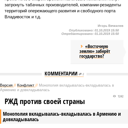
затронуть табачных производителей, компании-резиденты
территорий опережающего развития и свободного порта
Владивосток и т.д.
Игорь Вячкилев
Опубликовано:
01.10.2019 15:50
Отредактировано:
01.10.2019 15:50
«Восточную
землю» заберёт
государство?
КОММЕНТАРИИ
0
Версия
//
Конфликт
//
Монополия вкладывалась-вкладывалась в
Армению и довкладывалась
1242
РЖД против своей страны
Монополия вкладывалась-вкладывалась в Армению и
довкладывалась