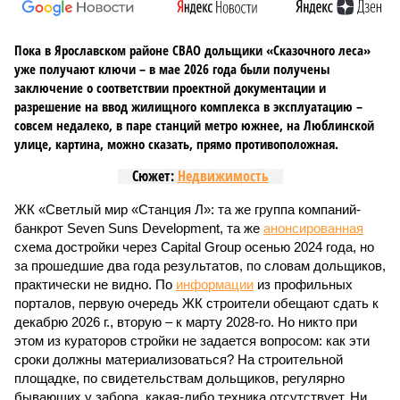
Пока в Ярославском районе СВАО дольщики «Сказочного леса»
уже получают ключи – в мае 2026 года были получены
заключение о соответствии проектной документации и
разрешение на ввод жилищного комплекса в эксплуатацию –
совсем недалеко, в паре станций метро южнее, на Люблинской
улице, картина, можно сказать, прямо противоположная.
Сюжет:
Недвижимость
ЖК «Светлый мир «Станция Л»: та же группа компаний-
банкрот Seven Suns Development, та же
анонсированная
схема достройки через Capital Group осенью 2024 года, но
за прошедшие два года результатов, по словам дольщиков,
практически не видно. По
информации
из профильных
порталов, первую очередь ЖК строители обещают сдать к
декабрю 2026 г., вторую – к марту 2028-го. Но никто при
этом из кураторов стройки не задается вопросом: как эти
сроки должны материализоваться? На строительной
площадке, по свидетельствам дольщиков, регулярно
бывающих у забора, какая-либо техника отсутствует. Ни