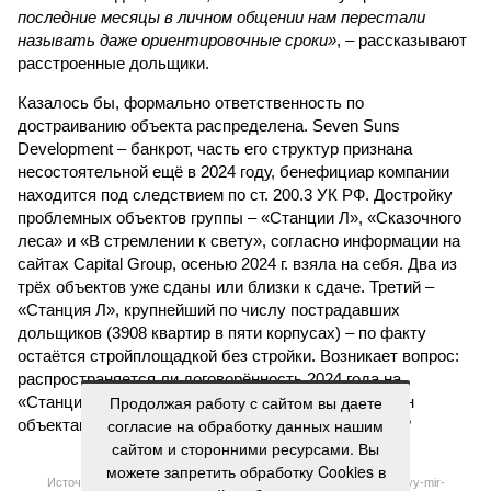
последние месяцы в личном общении нам перестали
называть даже ориентировочные сроки»
, – рассказывают
расстроенные дольщики.
Казалось бы, формально ответственность по
достраиванию объекта распределена. Seven Suns
Development – банкрот, часть его структур признана
несостоятельной ещё в 2024 году, бенефициар компании
находится под следствием по ст. 200.3 УК РФ. Достройку
проблемных объектов группы – «Станции Л», «Сказочного
леса» и «В стремлении к свету», согласно информации на
сайтах Capital Group, осенью 2024 г. взяла на себя. Два из
трёх объектов уже сданы или близки к сдаче. Третий –
«Станция Л», крупнейший по числу пострадавших
дольщиков (3908 квартир в пяти корпусах) – по факту
остаётся стройплощадкой без стройки. Возникает вопрос:
распространяется ли договорённость 2024 года на
Продолжая работу с сайтом вы даете
«Станцию Л» в полном объёме или приоритет отдан
согласие на обработку данных нашим
объектам мешей сложности и меньшего масштаба?
сайтом и сторонними ресурсами. Вы
можете запретить обработку Cookies в
Источник: https://avaho.ru/novostroyka/moskva/uvao/lyublino/svetlyy-mir-