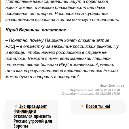
Потерянные нами сателлиты ищут и обретают
новых хозяев, и никакая благодарность или даже
подаренная от щедрот Российского государства
значительная выгода их в этом не могут остановить.
Юрий Баранчик, политолог
– Понятно, почему Пашинян хочет отжать актив
РЖД – в отместку за закрытие российских рынков. Ну
и вообще, чтобы ничего российского в стране не
осталось. Вместе с тем, если маленький Пашинян
отожмёт актив большой РЖД в маленькой Армении,
то о какой результативной внешней политике России
можно будет говорить в принципе?
Иван Дмитриев
Опубликовано:
08.08.2026 17:00
Отредактировано:
08.08.2026 17:00
Экс-президент
Посол ты на!
Финляндии
отказался признать
Россию угрозой для
Европы