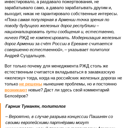
инвестировало, а раздавало пожертвования, не
зарабатывало само, а давало зарабатывать другим и,
выходит, никак не гарантировало собственные интересы.
«Пока самая популярная в Армении точка зрения по
поводу будущего железных дорог рес­публики –
национализировать пути сообщения и, естественно,
ничего РЖД не компенсировать. Модернизация железных
дорог Армении за счёт России в Ереване считается
совершенно естественной»
, – указывает политолог
Андрей Суздальцев.
Вот только почему для менеджмента РЖД столь же
естественным считается вкладываться в закавказскую
«железку» тогда, когда на российских железных дорогах не
только
не решены
нынешние проблемы, но и постоянно
возникают
новые? Даст ли здесь свой комментарий
Белозёров?
Гарник Туманян, политолог
– Вероятно, в случае разрыва концессии Пашинян со
своими европейскими партнёрами могут