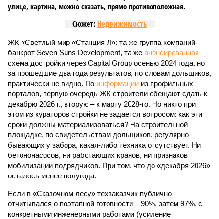
Пока в Ярославском районе СВАО дольщики «Сказочного леса»
уже получают ключи – в мае 2026 года были получены
заключение о соответствии проектной документации и
разрешение на ввод жилищного комплекса в эксплуатацию –
совсем недалеко, в паре станций метро южнее, на Люблинской
улице, картина, можно сказать, прямо противоположная.
Сюжет:
Недвижимость
ЖК «Светлый мир «Станция Л»: та же группа компаний-
банкрот Seven Suns Development, та же
анонсированная
схема достройки через Capital Group осенью 2024 года, но
за прошедшие два года результатов, по словам дольщиков,
практически не видно. По
информации
из профильных
порталов, первую очередь ЖК строители обещают сдать к
декабрю 2026 г., вторую – к марту 2028-го. Но никто при
этом из кураторов стройки не задается вопросом: как эти
сроки должны материализоваться? На строительной
площадке, по свидетельствам дольщиков, регулярно
бывающих у забора, какая-либо техника отсутствует. Ни