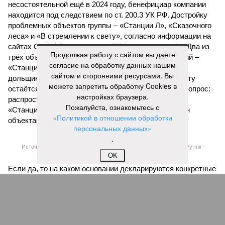
последние месяцы в личном общении нам перестали
называть даже ориентировочные сроки»
, – рассказывают
расстроенные дольщики.
Казалось бы, формально ответственность по
достраиванию объекта распределена. Seven Suns
Продолжая работу с сайтом вы даете
Development – банкрот, часть его структур признана
согласие на обработку данных нашим
несостоятельной ещё в 2024 году, бенефициар компании
сайтом и сторонними ресурсами. Вы
находится под следствием по ст. 200.3 УК РФ. Достройку
можете запретить обработку Cookies в
проблемных объектов группы – «Станции Л», «Сказочного
настройках браузера.
леса» и «В стремлении к свету», согласно информации на
Пожалуйста, ознакомьтесь с
сайтах Capital Group, осенью 2024 г. взяла на себя. Два из
«Политикой в отношении обработки
трёх объектов уже сданы или близки к сдаче. Третий –
персональных данных»
«Станция Л», крупнейший по числу пострадавших
.
дольщиков (3908 квартир в пяти корпусах) – по факту
OK
остаётся стройплощадкой без стройки. Возникает вопрос:
распространяется ли договорённость 2024 года на
«Станцию Л» в полном объёме или приоритет отдан
объектам мешей сложности и меньшего масштаба?
Источник: https://avaho.ru/novostroyka/moskva/uvao/lyublino/svetlyy-mir-
stantsiya-l/9303640/?ysclid=msemqdok6w326352116