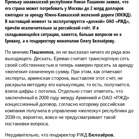
Премьер закавказской республики Никол Пашинян заявил, что
его страна может потребовать у Москвы до 2 млрд долларов
ежегодно за аренду Южно-Кавказской железной дороги (ЮКЖД).
В настоящий момент та эксплуатируется «дочкой» ОАО «РЖД»,
причём исключительно за российский счёт. И в
складывающейся ситуации, кажется, больше вопросов не к
Еревану, а к гендиректору монополии Олегу Белозёрову.
По мнению
Пашиняна
, он не высказал ничего из ряда вон
выходящего. Дескать, Ереван считает транспортную сеть
своей собственностью и теперь намерен просить за аренду
«железки» означенную сумму. При этом, как отмечают
эксперты, армянская сторона, выставляя этот счёт, не
раскрыла методику его калькуляции, то есть, получается,
взяла цифры с потолка. Отдельно стоит отметить, что
заключённый в 2008 году между Арменией и ОАО «РЖД»
концессионный договор, согласно которому российская
компания получила в управление «железку» республики до
2038-го, вероятно, вовсе не предусматривает такой
постановки вопроса.
Неудивительно, что гендиректор РЖД
Белозёров
,