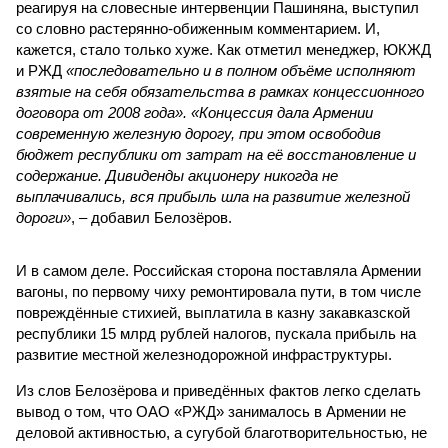
реагируя на словесные интервенции Пашиняна, выступил
со словно растерянно-обиженным комментарием. И,
кажется, стало только хуже. Как отметил менеджер, ЮКЖД
и РЖД
«последовательно и в полном объёме исполняют
взятые на себя обязательства в рамках концессионного
договора от 2008 года». «Концессия дала Армении
современную железную дорогу, при этом освободив
бюджет республики от затрат на её восстановление и
содержание. Дивиденды акционеру никогда не
выплачивались, вся прибыль шла на развитие железной
дороги»
, – добавил Белозёров.
И в самом деле. Российская сторона поставляла Армении
вагоны, по первому чиху ремонтировала пути, в том числе
повреждённые стихией, выплатила в казну закавказской
республики 15 млрд рублей налогов, пускала прибыль на
развитие местной железнодорожной инфраструктуры.
Из слов Белозёрова и приведённых фактов легко сделать
вывод о том, что ОАО «РЖД» занималось в Армении не
деловой активностью, а сугубой благотворительностью, не