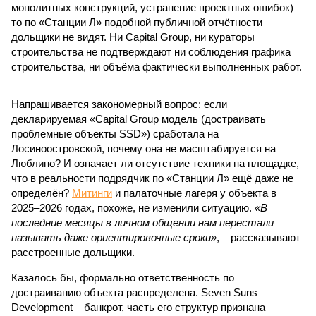
бетононасосов, ни работающих кранов, ни признаков
мобилизации подрядчиков. При том, что до «декабря 2026»
осталось менее полугода.
Если в «Сказочном лесу» техзаказчик публично
отчитывался о поэтапной готовности – 90%, затем 97%, с
конкретными инженерными работами (усиление
монолитных конструкций, устранение проектных ошибок) –
то по «Станции Л» подобной публичной отчётности
дольщики не видят. Ни Capital Group, ни кураторы
строительства не подтверждают ни соблюдения графика
строительства, ни объёма фактически выполненных работ.
Напрашивается закономерный вопрос: если
декларируемая «Capital Group модель (достраивать
проблемные объекты SSD») сработала на
Лосиноостровской, почему она не масштабируется на
Люблино? И означает ли отсутствие техники на площадке,
что в реальности подрядчик по «Станции Л» ещё даже не
определён?
Митинги
и палаточные лагеря у объекта в
2025–2026 годах, похоже, не изменили ситуацию.
«В