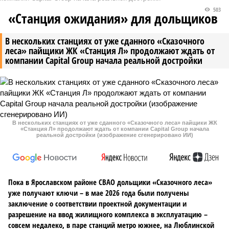
Российские военные
Назван размер средней пенсии
применили новую тактику в
в России
зоне СВО
Новости smi2.ru
Версия
//
Конфликт
//
В нескольких станциях от уже сданного
«Сказочного леса» пайщики ЖК «Станция Л» продолжают ждать от
компании Capital Group начала реальной достройки
503
«Станция ожидания» для дольщиков
В нескольких станциях от уже сданного «Сказочного
леса» пайщики ЖК «Станция Л» продолжают ждать от
компании Capital Group начала реальной достройки
В нескольких станциях от уже сданного «Сказочного леса» пайщики ЖК
«Станция Л» продолжают ждать от компании Capital Group начала
реальной достройки (изображение сгенерировано ИИ)