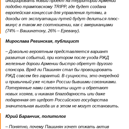
инициировать новый проект на территории Армении
подобно трамповскому TRIPP, где будет создана
европейская концессия для управления путями, а
доходы от эксплуатации путей будут делиться плюс-
минус в таком же соотношении, как с американцами
(74% – Вашингтону, 26% – Еревану).
Мирослава Регинская, публицист
– Довольно вероятным представляется вариант
развития событий, при котором после ухода РЖД
железные дороги Армении быстро обретут другого
спонсора. Вряд ли Пашинян стал бы провоцировать
РЖД совсем без гарантий. В сущности, это очередной
и привычный уже «слив» России бывшими союзниками.
Потерянные нами сателлиты ищут и обретают
новых хозяев, и никакая благодарность или даже
подаренная от щедрот Российского государства
значительная выгода их в этом не могут остановить.
Юрий Баранчик, политолог
– Понятно, почему Пашинян хочет отжать актив