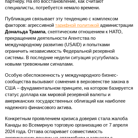
партнеру. На его восстановление, как считают
специалисты, потребуется немало времени.
Публикация связывает эту тенденцию с комплексом
факторов: агрессивной
тарифной политикой
администрации
Дональда Трампа
, скептическим отношением к НАТО,
прекращением деятельности Агентства по
международному развитию (USAID) и попытками
ограничить независимость Федеральной резервной
системы. В последние недели ситуация усугубилась
новыми тревожными сигналами.
Особую обеспокоенность у международного бизнес-
сообщества вызывают сомнения в верховенстве закона в
США – фундаментальном принципе, на котором базируется
статус доллара как мировой резервной валюты и
американских государственных облигаций как наиболее
надежного финансового актива.
Конкретным проявлением кризиса доверия стала жалоба
Канады во Всемирную торговую организацию от 7 апреля
2024 года. Оттава оспаривает совместимость
американских пошлин на автомобили и запчасти с