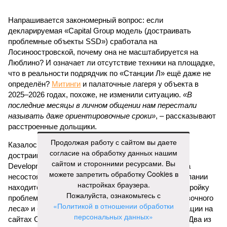
Напрашивается закономерный вопрос: если
декларируемая «Capital Group модель (достраивать
проблемные объекты SSD») сработала на
Лосиноостровской, почему она не масштабируется на
Люблино? И означает ли отсутствие техники на площадке,
что в реальности подрядчик по «Станции Л» ещё даже не
определён?
Митинги
и палаточные лагеря у объекта в
2025–2026 годах, похоже, не изменили ситуацию.
«В
последние месяцы в личном общении нам перестали
называть даже ориентировочные сроки»
, – рассказывают
расстроенные дольщики.
Продолжая работу с сайтом вы даете
Казалось бы, формально ответственность по
согласие на обработку данных нашим
достраиванию объекта распределена. Seven Suns
сайтом и сторонними ресурсами. Вы
Development – банкрот, часть его структур признана
можете запретить обработку Cookies в
несостоятельной ещё в 2024 году, бенефициар компании
настройках браузера.
находится под следствием по ст. 200.3 УК РФ. Достройку
Пожалуйста, ознакомьтесь с
проблемных объектов группы – «Станции Л», «Сказочного
«Политикой в отношении обработки
леса» и «В стремлении к свету», согласно информации на
персональных данных»
сайтах Capital Group, осенью 2024 г. взяла на себя. Два из