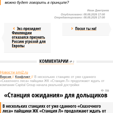
можно будет говорить в принципе?
Иван Дмитриев
Опубликовано:
08.08.2026 17:00
Отредактировано:
08.08.2026 17:00
Экс-президент
Посол ты на!
Финляндии
отказался признать
Россию угрозой для
Европы
КОММЕНТАРИИ
0
Новости smi2.ru
Версия
//
Конфликт
//
В нескольких станциях от уже сданного
«Сказочного леса» пайщики ЖК «Станция Л» продолжают ждать от
компании Capital Group начала реальной достройки
556
«Станция ожидания» для дольщиков
В нескольких станциях от уже сданного «Сказочного
леса» пайщики ЖК «Станция Л» продолжают ждать от