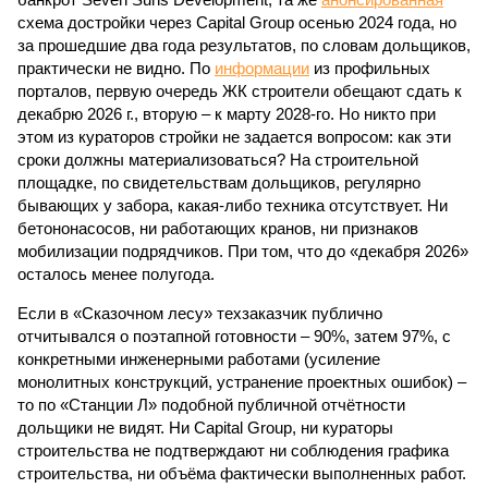
схема достройки через Capital Group осенью 2024 года, но
за прошедшие два года результатов, по словам дольщиков,
практически не видно. По
информации
из профильных
порталов, первую очередь ЖК строители обещают сдать к
декабрю 2026 г., вторую – к марту 2028-го. Но никто при
этом из кураторов стройки не задается вопросом: как эти
сроки должны материализоваться? На строительной
площадке, по свидетельствам дольщиков, регулярно
бывающих у забора, какая-либо техника отсутствует. Ни
бетононасосов, ни работающих кранов, ни признаков
мобилизации подрядчиков. При том, что до «декабря 2026»
осталось менее полугода.
Если в «Сказочном лесу» техзаказчик публично
отчитывался о поэтапной готовности – 90%, затем 97%, с
конкретными инженерными работами (усиление
монолитных конструкций, устранение проектных ошибок) –
то по «Станции Л» подобной публичной отчётности
дольщики не видят. Ни Capital Group, ни кураторы
строительства не подтверждают ни соблюдения графика
строительства, ни объёма фактически выполненных работ.