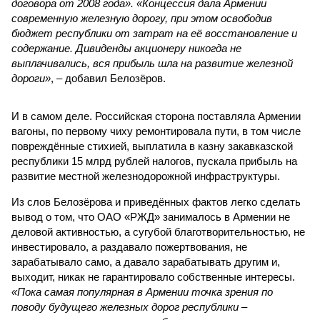
договора от 2008 года». «Концессия дала Армении
современную железную дорогу, при этом освободив
бюджет республики от затрат на её восстановление и
содержание. Дивиденды акционеру никогда не
выплачивались, вся прибыль шла на развитие железной
дороги»
, – добавил Белозёров.
И в самом деле. Российская сторона поставляла Армении
вагоны, по первому чиху ремонтировала пути, в том числе
повреждённые стихией, выплатила в казну закавказской
республики 15 млрд рублей налогов, пускала прибыль на
развитие местной железнодорожной инфраструктуры.
Из слов Белозёрова и приведённых фактов легко сделать
вывод о том, что ОАО «РЖД» занималось в Армении не
деловой активностью, а сугубой благотворительностью, не
инвестировало, а раздавало пожертвования, не
зарабатывало само, а давало зарабатывать другим и,
выходит, никак не гарантировало собственные интересы.
«Пока самая популярная в Армении точка зрения по
поводу будущего железных дорог рес­публики –