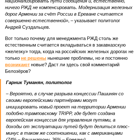
национализировать пути сообщения и, естественно,
ничего РЖД не компенсировать. Модернизация железных
дорог Армении за счёт России в Ереване считается
совершенно естественной»
, – указывает политолог
Андрей Суздальцев.
Вот только почему для менеджмента РЖД столь же
естественным считается вкладываться в закавказскую
«железку» тогда, когда на российских железных дорогах не
только
не решены
нынешние проблемы, но и постоянно
возникают
новые? Даст ли здесь свой комментарий
Белозёров?
Гарник Туманян, политолог
– Вероятно, в случае разрыва концессии Пашинян со
своими европейскими партнёрами могут
инициировать новый проект на территории Армении
подобно трамповскому TRIPP, где будет создана
европейская концессия для управления путями, а
доходы от эксплуатации путей будут делиться плюс-
минус в таком же соотношении, как с американцами
(74% – Вашингтону, 26% – Еревану).