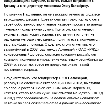
складывающейся ситуации, кажется, больше вопросов не к
Еревану, а к гендиректору монополии Олегу Белозёрову.
По мнению
Пашиняна
, он не высказал ничего из ряда вон
выходящего. Дескать, Ереван считает транспортную сеть
своей собственностью и теперь намерен просить за аренду
«железки» означенную сумму. При этом, как отмечают
эксперты, армянская сторона, выставляя этот счёт, не
раскрыла методику его калькуляции, то есть, получается,
взяла цифры с потолка. Отдельно стоит отметить, что
заключённый в 2008 году между Арменией и ОАО «РЖД»
концессионный договор, согласно которому российская
компания получила в управление «железку» республики до
2038-го, вероятно, вовсе не предусматривает такой
постановки вопроса.
Неудивительно, что гендиректор РЖД
Белозёров
,
реагируя на словесные интервенции Пашиняна, выступил
со словно растерянно-обиженным комментарием. И,
кажется, стало только хуже. Как отметил менеджер, ЮКЖД
и РЖД
«последовательно и в полном объёме исполняют
взятые на себя обязательства в рамках концессионного