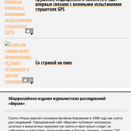
Штатов, но и общепланетарной катастрофой вплоть до
возникновения «вулканической зимы». Флегрейские поля в
Италии, кстати, тоже не стоит сбрасывать со счетов. Равно
как и многие другие до поры спящие вулканические
районы.
Невидимый убийца
Упоминают эксперты и жару вкупе с засухой и
следующими отсюда лесными пожарами. Тут в группе
риска запад США, юг Европы, Австралия, Ближний Восток,
а также некоторые районы Бразилии и Африки к югу от
Сахары. Леса начинают гореть всё чаще и чаще,
достаточно посмотреть общемировую статистику; сотни
тысяч людей остаются без крова, десятки тысяч – гибнут.
Но проблема не только в этом. Проблема ещё и в том, что
огонь уничтожает лесную экосистему, сельское хозяйство
и кропотливо созданную человеком инфраструктуру.
Учитывая то, что пожары начинают становиться чуть ли не
ежегодной реальностью на фоне глобального потепления,
год за годом их будет всё больше, и здесь уже среди
прочего в большой опасности Европа. Небывалая жара,