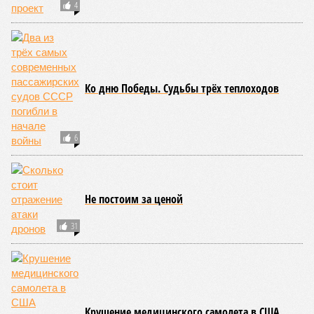
активных линиях разломов тектонических плит. Не
исключение и центральная часть США – причина в Нью-
Мадридском разломе в штате Миссури. Землетрясения
средней силы – явление, в общем-то, обычное и вполне
сносное, но периодически, раз в несколько столетий,
трясёт так, что мало не покажется никому. К примеру, в
самом конце 2004 года бахнуло близ побережья
индонезийского острова Суматра, а следом пошли
огромные, превышающие высоту 15 метров, волны. Итог –
250 тыс. погибших.
На втором месте в рейтинге A-Z Animals как раз цунами. В
этом плане к уязвимым регионам относятся: побережье
Индийского океана, тихо­океанские побережья Японии и
США, а также некоторые районы Карибского бассейна и
Средиземноморья. То есть в зоне риска уже не только
Поднебесная с Индией – не так ли?
«Бронзу» получают извержения супервулканов – «Наша
Версия» уже
писала
о том, что может случиться, если
окончательно проснётся знаменитый Йеллоустоун. Это
грозит не только уничтожением части Соединённых