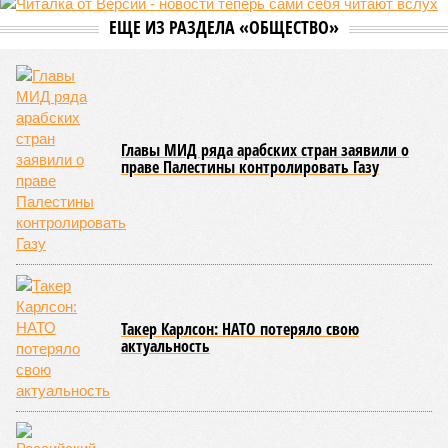
Земля уже не раз показывала человечеству свой крутой нрав – когда
покажет снова? (фото: АР-ТАСС)
Природа постоянно вступает в противоречие с нами. Ведь пока
она стремится всё на планете держать в балансе, человечество
не особенно церемонится с окружающей средой. Самые
массовые катастрофы в прошлом – какими они были? Какие
ждут нас со дня на день и чем грозят?
Рассказ
Стивена Кинга
, в котором описывались
последствия очередного апокалипсиса, искусственно
вызванного группой биологов, называется «Конец всей
этой мерзости». В реальной жизни участия пытливых
исследователей в организации конца света может не
понадобиться: природа сама разберётся, как и где
уменьшить масштабы человеческой популяции.