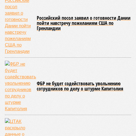
(фото: en.wikipedia.org)
Да, наша любимая маленькая планета может быть
единственной, где в пределах Солнечной системы есть
полноценная жизнь, но Земля также регулярно пытается
эту жизнь уничтожить. Так уж вышло, что внутренние
процессы на планете включают в себя всевозможные
геологические, метеорологические и физические явления,
которые для человека довольно опасны. Или попросту
смертельны. И вот несколько тому примеров.
Все стихии сразу
Около 100 лет назад в Поднебесной приключилось то, что
у нас назвали бы тридцатью тремя несчастьями. Страну
последовательно поразили: многолетняя засуха, страшный
паводок, невероятные ливни. Несколько миллионов
человек не пережили этот разгул стихий. Вот что тогда
приключилось.
Зима 1931 года выдалась в Китае чрезвычайно