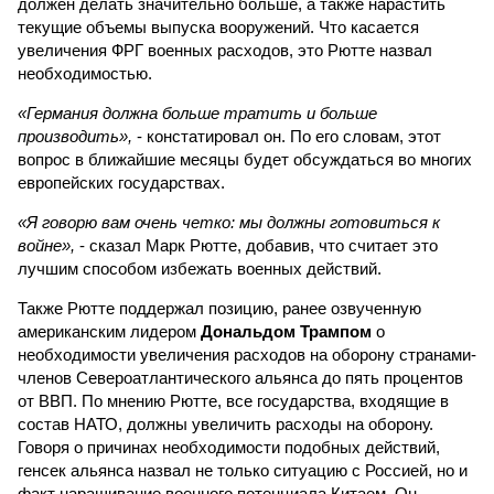
должен делать значительно больше, а также нарастить
текущие объемы выпуска вооружений. Что касается
увеличения ФРГ военных расходов, это Рютте назвал
необходимостью.
«Германия должна больше тратить и больше
производить»,
- констатировал он. По его словам, этот
вопрос в ближайшие месяцы будет обсуждаться во многих
европейских государствах.
«Я говорю вам очень четко: мы должны готовиться к
войне»,
- сказал Марк Рютте, добавив, что считает это
лучшим способом избежать военных действий.
Также Рютте поддержал позицию, ранее озвученную
американским лидером
Дональдом Трампом
о
необходимости увеличения расходов на оборону странами-
членов Североатлантического альянса до пять процентов
от ВВП. По мнению Рютте, все государства, входящие в
состав НАТО, должны увеличить расходы на оборону.
Говоря о причинах необходимости подобных действий,
генсек альянса назвал не только ситуацию с Россией, но и
факт наращивание военного потенциала Китаем. Он