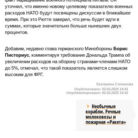
уточнил, что именно новому целевому показателю военных
расходов НАТО будут посвящены дискуссии в ближайшее
время. При это Рютте заверил, что речь будет идти в
суммах, которые значительно больше нынешних двух
процентов.
Добавим, недавно глава германского Минобороны
Борис
Писториус
, комментируя требование Дональда Трампа об
увеличении расходов на оборону странами-членами НАТО
до 5%, отмечал, что такой показатель является слишком
высоким для ФРГ.
Екатерина Степанова
Опубликовано:
02.02.2025 14:41
Отредактировано:
02.02.2025 14:42
Необычные
корабли. Речные
молоковозы и
пожарная «Ракета»