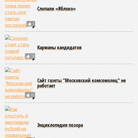
Пакистане, Бангладеш и Турции? Что характерно, Россию и
Европу подобные катастрофы никогда не затрагивали,
здесь беды были другими, включая массовый голод и
масштабные эпидемии вроде бубонной чумы (200 млн
погибших) или «испанки» (по разным оценкам, от 17,4 до
100 млн погибших во всём мире).
Когда земля – дыбом
Но это дела давно минувших дней. А что нам ждать в
дальнейшем? Авторы энциклопедии A-Z Animals,
основываясь на современных научных исследованиях и
глобальных тенденциях, составили свой список
потенциально самых смертоносных стихийных бедствий,
угрожающих человечеству непосредственно сейчас, в XXI
веке.
«Золото» получили землетрясения. К наиболее
сейсмоопасным регионам относится Тихоокеанское
вулканическое огненное кольцо, включающее Индонезию,
Японию и западное побережье Северной и Южной Америки.
Турция, Иран, Индия и Непал также расположены на очень