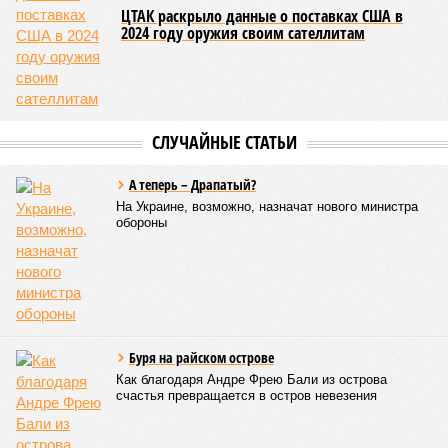
продолжительной и суровой. Снега образовалось огромное
количество – казалось бы, хороший знак после периода
великой суши, продолжавшегося с 1928-го. Но всё
обратилось катастрофой. Снег растаял, устремился в реки,
начался небывалый паводок, быстро обернувшийся
страшным наводнением, которое обильные весенние ливни
только усугубили. К июню всё это преобразовалось в
массовый потоп, в июле же Китай в дополнение накрыло
сразу девятью циклонами. Последствия оказались
невообразимыми: наводнение погребло под собой
территорию в 180 тыс. квадратных километров, что равно
по площади Карелии, шести Курским или Калужским
областям, десятку Чуваший.
В общем, недаром события 1931-го находятся на первом
месте в списке самых смертоносных стихийных бедствий,
когда-либо происходивших на планете. Число
пострадавших в тот год достигло 53 млн человек, число
погибших, по некоторым оценкам, составило 4 миллиона.
Впрочем, для Китая подобное не в новинку. Так, в сентябре
1887 года вода прорвала многочисленные дамбы на реке
Хуанхэ и быстро залила почти весь Северный Китай, так