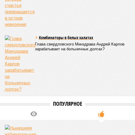
как местность там довольно низменная, и потоп просто не
встречал препятствий на своём пути, уничтожая деревни и
целые города. Водой залило 130 тыс. квадратных
километров (а это больше территорий Оренбургской или
Кировской областей), 2 млн человек остались без крова,
ещё столько же погибли в результате спровоцированной
катастрофой пандемии.
Третье место по кровожадности в рейтинге стихийных
бедствий занимает смертоносный циклон Бхола 1970 года,
ставший самым мощным среди себе подобных за всю
историю наблюдений. Он поразил территории современной
Бангладеш, тогда называвшейся Восточным Пакистаном, и
индийского штата Западная Бенгалия. Шторма унесли
жизни полумиллиона человек.
Кажется, стремящаяся сохранить свою чистоту природа
что-то знала о том, какие именно страны станут со
временем самыми «грязными» в плане производств, и
планомерно подтачивала их демографию. А как ещё
объяснить то, что в топ-10 природных катастроф почти все
места занимают бедствия, разразившиеся в Индии,