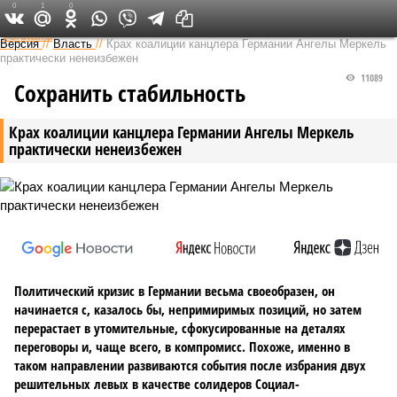
0
1
0
Федеральный выпуск
Версия
//
Власть
//
Крах коалиции канцлера Германии Ангелы Меркель
практически ненеизбежен
11089
Сохранить стабильность
Крах коалиции канцлера Германии Ангелы Меркель
практически ненеизбежен
Политический кризис в Германии весьма своеобразен, он
начинается с, казалось бы, непримиримых позиций, но затем
перерастает в утомительные, сфокусированные на деталях
переговоры и, чаще всего, в компромисс. Похоже, именно в
таком направлении развиваются события после избрания двух
решительных левых в качестве солидеров Социал-