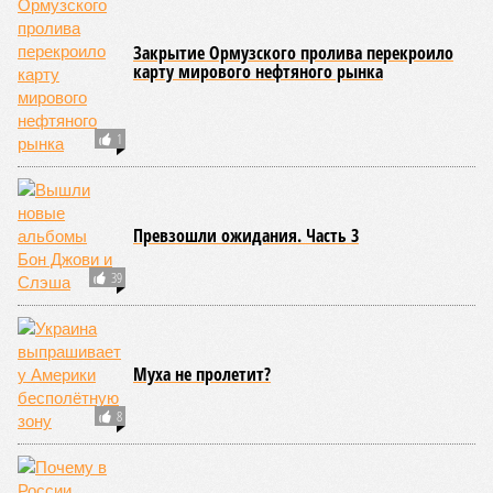
Закрытие Ормузского пролива перекроило
карту мирового нефтяного рынка
1
Превзошли ожидания. Часть 3
39
Муха не пролетит?
8