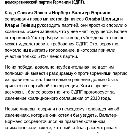
демократической партии Германии (СДПГ).
Когда
Саския Эскен
и
Норберт Вальтер-Борьянс
оспаривали право министра финансов
Олафа Шольца
и
Клары Гейвиц
руководить партией, они яростно спорили о
коалиции. Эскен заявила, что у нее «нет будущего». Более
осторожный Уолтер-Борьянс «твердо убежден», что он не
может удовлетворить требования СДПГ. Это, вероятно,
помогло им выиграть голосование, в котором приняли
участие только 54% членов партии.
Но их победа, довольно неубедительная, не дает им
полномочий вывести раздираемую противоречиями партию
из правительства. Такое важное решение должно быть
принято на партийной конференции. Хотя сюрпризы
возможны, более вероятно, что СДПГ проголосует за
изменение коалиционного соглашения от 2018 года.
Новые лидеры говорили по немецкому телевидению об
изменениях, которые они хотели бы увидеть. Вальтер-
Боржанс сосредоточился на правительственном
климатическом пакете, который сейчас рассматривает