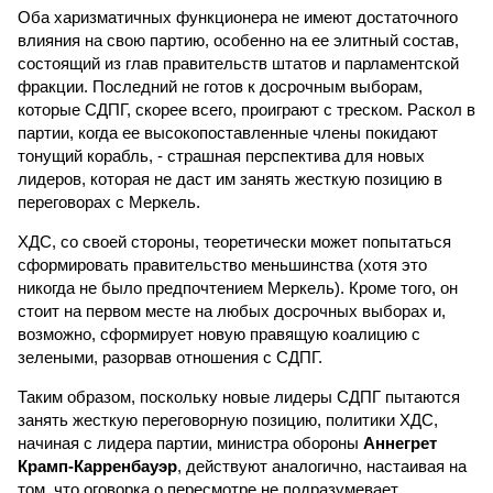
Оба харизматичных функционера не имеют достаточного
влияния на свою партию, особенно на ее элитный состав,
состоящий из глав правительств штатов и парламентской
фракции. Последний не готов к досрочным выборам,
которые СДПГ, скорее всего, проиграют с треском. Раскол в
партии, когда ее высокопоставленные члены покидают
тонущий корабль, - страшная перспектива для новых
лидеров, которая не даст им занять жесткую позицию в
переговорах с Меркель.
ХДС, со своей стороны, теоретически может попытаться
сформировать правительство меньшинства (хотя это
никогда не было предпочтением Меркель). Кроме того, он
стоит на первом месте на любых досрочных выборах и,
возможно, сформирует новую правящую коалицию с
зелеными, разорвав отношения с СДПГ.
Таким образом, поскольку новые лидеры СДПГ пытаются
занять жесткую переговорную позицию, политики ХДС,
начиная с лидера партии, министра обороны
Аннегрет
Крамп-Карренбауэр
, действуют аналогично, настаивая на
том, что оговорка о пересмотре не подразумевает