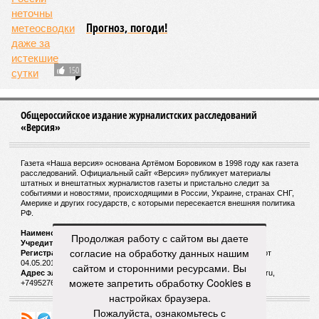
Прогноз, погоди!
150
Общероссийское издание журналистских расследований
«Версия»
Газета «Наша версия» основана Артёмом Боровиком в 1998 году как газета
расследований. Официальный сайт «Версия» публикует материалы
штатных и внештатных журналистов газеты и пристально следит за
событиями и новостями, происходящими в России, Украине, странах СНГ,
Америке и других государств, с которыми пересекается внешняя политика
РФ.
Наименование:
Cетевое издание «Версия»
Продолжая работу с сайтом вы даете
Учредитель:
ООО «Версия»,
Главный редактор:
Горевой Р. Г.
согласие на обработку данных нашим
Регистрационный номер Роскомнадзора:
ЭЛ № ФС 77 - 72681 от
04.05.2018 г.
сайтом и сторонними ресурсами. Вы
Адрес электронной почты и телефон редакции:
versia@versia.ru,
можете запретить обработку Cookies в
+74952760348
настройках браузера.
Пожалуйста, ознакомьтесь с