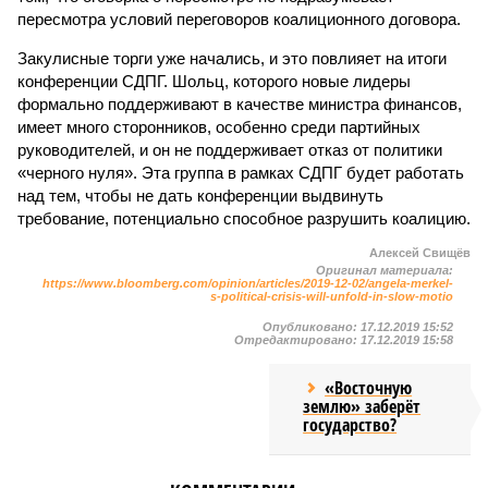
пересмотра условий переговоров коалиционного договора.
Закулисные торги уже начались, и это повлияет на итоги
конференции СДПГ. Шольц, которого новые лидеры
формально поддерживают в качестве министра финансов,
имеет много сторонников, особенно среди партийных
руководителей, и он не поддерживает отказ от политики
«черного нуля». Эта группа в рамках СДПГ будет работать
над тем, чтобы не дать конференции выдвинуть
требование, потенциально способное разрушить коалицию.
Алексей Свищёв
Оригинал материала:
https://www.bloomberg.com/opinion/articles/2019-12-02/angela-merkel-
s-political-crisis-will-unfold-in-slow-motio
Опубликовано:
17.12.2019 15:52
Отредактировано:
17.12.2019 15:58
«Восточную
землю» заберёт
государство?