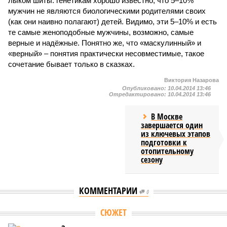
лыком шиты: генетикам хорошо известно, что 5–10%
мужчин не являются биологическими родителями своих
(как они наивно полагают) детей. Видимо, эти 5–10% и есть
те самые женоподобные мужчины, возможно, самые
верные и надёжные. Понятно же, что «маскулинный» и
«верный» – понятия практически несовместимые, такое
сочетание бывает только в сказках.
Виктория Назарова
Опубликовано:
10.04.2014 13:46
Отредактировано:
10.04.2014 13:46
В Москве
завершается один
из ключевых этапов
подготовки к
отопительному
сезону
КОММЕНТАРИИ
0
СЮЖЕТ