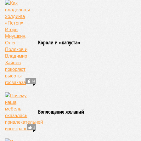
Kороли и «капуста»
14
Воплощение желаний
2