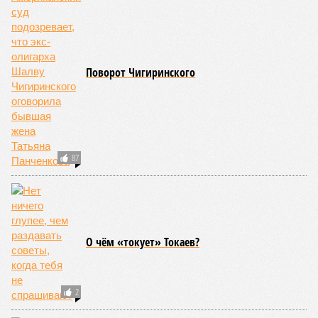
Поворот Чигиринского
87
О чём «токует» Токаев?
2