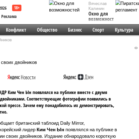
Вячеслав
2026
Калинин
Окно для
Реклама
возможностей
Конфликт
Общество
Бизнес
Спорт
Культура
йников
НДР Ким Чен Ын появлялся на публике вместе с двумя
двойниками. Соответствующие фотографии появились в
кой прессе. Зачем ему понадобилось их демонстрировать,
тно.
бщает британский таблоид Daily Mirror,
корейский лидер
Ким Чен Ын
появлялся на публике в
ии своих двойников. Издание обнародовало короткую