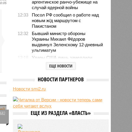
аргентинское ранчо-убежище на
10:05
случай ядерной войны
12:33
Посол РФ сообщил о работе над
новым ж/д маршрутом с
Пакистаном
12:32
Бывший министр обороны
Украины Михаил Фёдоров
выдвинул Зеленскому 12-дневный
ультиматум
12:18
Удары США лишь замедлили
ядерную программу Ирана
ЕЩЕ НОВОСТИ
12:07
Решивший сделать эвтаназию
блогер передумал из-за реакции
НОВОСТИ ПАРТНЕРОВ
подписчиков
Новости smi2.ru
11:43
Итальянские аграрии забили
тревогу из-за засухи
11:09
Пропавшая в Красноярском крае
семья сплавлялась по реке в
ЕЩЕ ИЗ РАЗДЕЛА «ВЛАСТЬ»
2682
сторону Железногорска
0