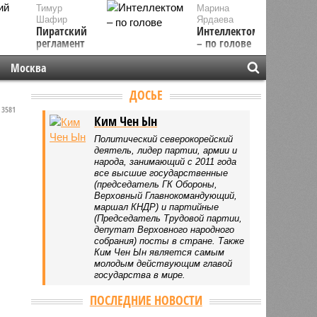
Тимур
Марина
Шафир
Ярдаева
Пиратский
Интеллектом
регламент
– по голове
Москва
ДОСЬЕ
3581
Ким Чен Ын
Политический северокорейский
деятель, лидер партии, армии и
народа, занимающий с 2011 года
все высшие государственные
(председатель ГК Обороны,
Верховный Главнокомандующий,
маршал КНДР) и партийные
(Председатель Трудовой партии,
депутат Верховного народного
собрания) посты в стране. Также
Ким Чен Ын является самым
молодым действующим главой
государства в мире.
ПОСЛЕДНИЕ НОВОСТИ