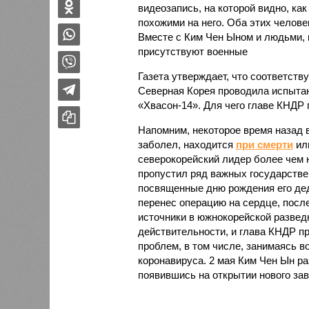
видеозапись, на которой видно, ка
похожими на него. Оба этих челове
Вместе с Ким Чен Ыном и людьми, к
присутствуют военные
Газета утверждает, что соответств
Северная Корея проводила испыта
«Хвасон-14». Для чего главе КНДР
Напомним, некоторое время назад в
заболел, находится
при смерти
или
северокорейский лидер более чем н
пропустил ряд важных государствен
посвященные дню рождения его де
перенес операцию на сердце, после
источники в южнокорейской развед
действительности, и глава КНДР п
проблем, в том числе, занимаясь 
коронавируса. 2 мая Ким Чен Ын ра
появившись на открытии нового зав