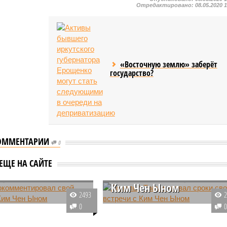
Отредактировано:
08.05.2020 
«Восточную землю» заберёт
государство?
ОММЕНТАРИИ
0
ментировал свой
Дональд Трамп назвал
ЕЩЕ НА САЙТЕ
ор с Ким Чен
сроки своей встречи с
Ким Чен Ыном
2493
востоке завершилась
Президент США Дональд Трамп
0
ет-а-тет между
заявил, что проведение его
том России Владимиром
личной встречи с лидером КНДР