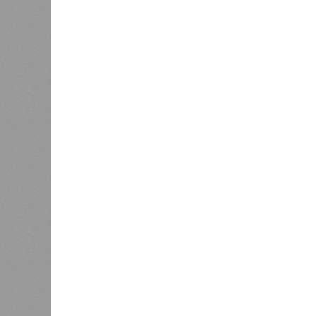
исследователей в организации кон
разберётся, как и где уменьшить 
Да, на
(фото: en.wikipedia.org)
единст
полноц
жизнь уничтожить. Так уж вышло, 
всевозможные геологические, мете
человека довольно опасны. Или по
Все стихии сразу
Около 100 лет назад в Поднебесно
тремя несчастьями. Страну послед
паводок, невероятные ливни. Неск
стихий. Вот что тогда приключилось
Зима 1931 года выдалась в Китае 
образовалось огромное количество
суши, продолжавшегося с 1928-го. 
устремился в реки, начался небы
наводнением, которое обильные вес