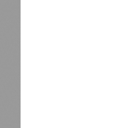
периодически, раз в несколько стол
примеру, в самом конце 2004 года 
Суматра, а следом пошли огромные
тыс. погибших.
На втором месте в рейтинге A-Z An
относятся: побережье Индийского о
также некоторые районы Карибского
уже не только Поднебесная с Индие
«Бронзу» получают извержения су
может случиться, если окончатель
только уничтожением части Соеди
вплоть до возникновения «вулканич
не стоит сбрасывать со счетов. Ра
районы.
Невидимый убийца
Упоминают эксперты и жару вкупе
Тут в группе риска запад США, юг 
районы Бразилии и Африки к югу от
достаточно посмотреть общемирову