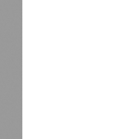
преобразовалось в массовый потоп
циклонами. Последствия оказались
территорию в 180 тыс. квадратных 
Курским или Калужским областям, 
В общем, недаром события 1931-го
смертоносных стихийных бедствий,
пострадавших в тот год достигло 5
составило 4 миллиона. Впрочем, для
года вода прорвала многочисленны
Северный Китай, так как местность
препятствий на своём пути, уничто
квадратных километров (а это бол
2 млн человек остались без крова,
спровоцированной катастрофой па
Третье место по кровожадности в 
циклон Бхола 1970 года, ставший
наблюдений. Он поразил территори
Восточным Пакистаном, и индийско
полумиллиона человек.