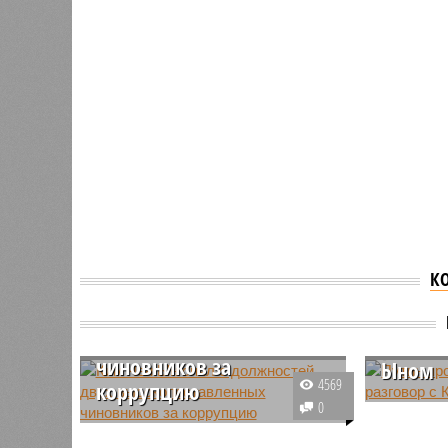
К
Ким Чен Ын снял с
Путин
должностей двух
проком
высокопоставленных
разгов
чиновников за
Ыном
4569
коррупцию
Во Влади
0
Соответствующее решение было
встреча т
принято после обсуждения на
президен