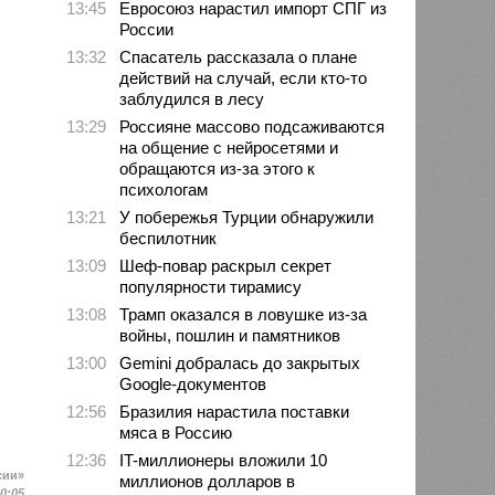
13:45
Евросоюз нарастил импорт СПГ из
России
13:32
Спасатель рассказала о плане
действий на случай, если кто-то
заблудился в лесу
13:29
Россияне массово подсаживаются
на общение с нейросетями и
обращаются из-за этого к
психологам
13:21
У побережья Турции обнаружили
беспилотник
13:09
Шеф-повар раскрыл секрет
популярности тирамису
13:08
Трамп оказался в ловушке из-за
войны, пошлин и памятников
13:00
Gemini добралась до закрытых
Google-документов
12:56
Бразилия нарастила поставки
мяса в Россию
12:36
IT-миллионеры вложили 10
сии»
миллионов долларов в
10:05