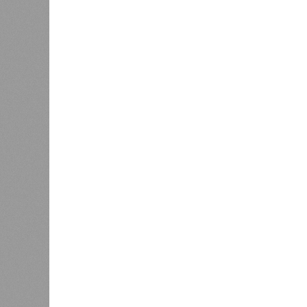
Кажется, стремящаяся сохранить св
страны станут со временем самыми
подтачивала их демографию. А как 
почти все места занимают бедстви
Турции? Что характерно, Россию и 
здесь беды были другими, включа
бубонной чумы (200 млн погибших) 
погибших во всём мире).
Когда земля – дыбом
Но это дела давно минувших дней.
A-Z Animals, основываясь на совр
тенденциях, составили свой списо
бедствий, угрожающих человечеству
«Золото» получили землетрясения.
Тихоокеанское вулканическое огне
западное побережье Северной и Юж
расположены на очень активных ли
центральная часть США – причина
Землетрясения средней силы – явле