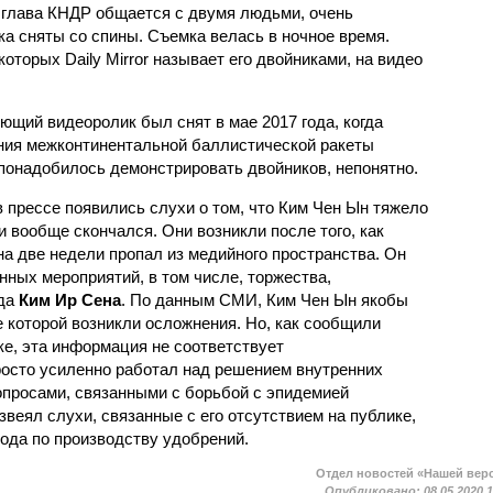
к глава КНДР общается с двумя людьми, очень
ка сняты со спины. Съемка велась в ночное время.
оторых Daily Mirror называет его двойниками, на видео
ующий видеоролик был снят в мае 2017 года, когда
ния межконтинентальной баллистической ракеты
 понадобилось демонстрировать двойников, непонятно.
 прессе появились слухи о том, что Ким Чен Ын тяжело
 вообще скончался. Они возникли после того, как
а две недели пропал из медийного пространства. Он
ных мероприятий, в том числе, торжества,
да
Ким Ир Сена
. По данным СМИ, Ким Чен Ын якобы
 которой возникли осложнения. Но, как сообщили
ке, эта информация не соответствует
росто усиленно работал над решением внутренних
вопросами, связанными с борьбой с эпидемией
звеял слухи, связанные с его отсутствием на публике,
ода по производству удобрений.
Отдел новостей «Нашей вер
Опубликовано:
08.05.2020 