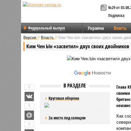
№29 от 03.08.
Подписка
Украина
Власть
Федеральный выпуск
Версия
//
Власть
//
Ким Чен Ын «засветил» двух своих дво
Ким Чен Ын «засветил» двух своих двойников
В РАЗДЕЛЕ
Глава К
0
своими 
Круговая оборона
британс
неизвес
0
Как соо
За место под солнцем
северо
0
компан