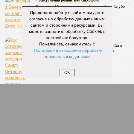
Казалось бы, формально ответственность по
Продолжая работу с сайтом вы даете
достраиванию объекта распределена. Seven Suns
согласие на обработку данных нашим
Development – банкрот, часть его структур признана
сайтом и сторонними ресурсами. Вы
несостоятельной ещё в 2024 году, бенефициар компании
можете запретить обработку Cookies в
находится под следствием по ст. 200.3 УК РФ. Достройку
настройках браузера.
проблемных объектов группы – «Станции Л», «Сказочного
Пожалуйста, ознакомьтесь с
леса» и «В стремлении к свету», согласно информации на
«Политикой в отношении обработки
сайтах Capital Group, осенью 2024 г. взяла на себя. Два из
персональных данных»
трёх объектов уже сданы или близки к сдаче. Третий –
.
«Станция Л», крупнейший по числу пострадавших
OK
дольщиков (3908 квартир в пяти корпусах) – по факту
остаётся стройплощадкой без стройки. Возникает вопрос:
распространяется ли договорённость 2024 года на
«Станцию Л» в полном объёме или приоритет отдан
объектам мешей сложности и меньшего масштаба?
Источник: https://avaho.ru/novostroyka/moskva/uvao/lyublino/svetlyy-mir-
stantsiya-l/9303640/?ysclid=msemqdok6w326352116
Если да, то на каком основании декларируются конкретные
даты сдачи жилого комплекса (декабрь 2026 – март 2028),