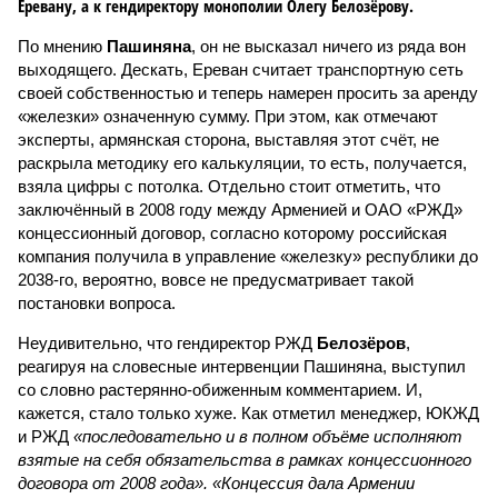
Еревану, а к гендиректору монополии Олегу Белозёрову.
По мнению
Пашиняна
, он не высказал ничего из ряда вон
выходящего. Дескать, Ереван считает транспортную сеть
своей собственностью и теперь намерен просить за аренду
«железки» означенную сумму. При этом, как отмечают
эксперты, армянская сторона, выставляя этот счёт, не
раскрыла методику его калькуляции, то есть, получается,
взяла цифры с потолка. Отдельно стоит отметить, что
заключённый в 2008 году между Арменией и ОАО «РЖД»
концессионный договор, согласно которому российская
компания получила в управление «железку» республики до
2038-го, вероятно, вовсе не предусматривает такой
постановки вопроса.
Неудивительно, что гендиректор РЖД
Белозёров
,
реагируя на словесные интервенции Пашиняна, выступил
со словно растерянно-обиженным комментарием. И,
кажется, стало только хуже. Как отметил менеджер, ЮКЖД
и РЖД
«последовательно и в полном объёме исполняют
взятые на себя обязательства в рамках концессионного
договора от 2008 года». «Концессия дала Армении