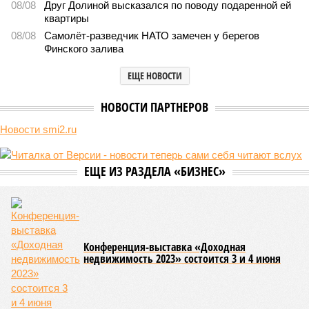
В нескольких станциях от уже сданного «Сказочного леса» пайщики ЖК
«Станция Л» продолжают ждать от компании Capital Group начала
реальной достройки (изображение сгенерировано ИИ)
Пока в Ярославском районе СВАО дольщики «Сказочного леса»