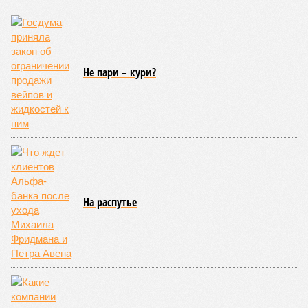
уже получают ключи – в мае 2026 года были получены
заключение о соответствии проектной документации и
разрешение на ввод жилищного комплекса в эксплуатацию –
совсем недалеко, в паре станций метро южнее, на Люблинской
улице, картина, можно сказать, прямо противоположная.
Сюжет:
Недвижимость
ЖК «Светлый мир «Станция Л»: та же группа компаний-
банкрот Seven Suns Development, та же
анонсированная
схема достройки через Capital Group осенью 2024 года, но
за прошедшие два года результатов, по словам дольщиков,
практически не видно. По
информации
из профильных
порталов, первую очередь ЖК строители обещают сдать к
декабрю 2026 г., вторую – к марту 2028-го. Но никто при
этом из кураторов стройки не задается вопросом: как эти
сроки должны материализоваться? На строительной
площадке, по свидетельствам дольщиков, регулярно
бывающих у забора, какая-либо техника отсутствует. Ни
бетононасосов, ни работающих кранов, ни признаков
мобилизации подрядчиков. При том, что до «декабря 2026»