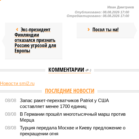
Иван Дмитриев
Опубликовано:
08.08.2026 17:00
Отредактировано:
08.08.2026 17:00
Экс-президент
Посол ты на!
Финляндии
отказался признать
Россию угрозой для
Европы
КОММЕНТАРИИ
0
Новости smi2.ru
Версия
//
Конфликт
//
В нескольких станциях от уже сданного
«Сказочного леса» пайщики ЖК «Станция Л» продолжают ждать от
компании Capital Group начала реальной достройки
490
«Станция ожидания» для дольщиков
В нескольких станциях от уже сданного «Сказочного
леса» пайщики ЖК «Станция Л» продолжают ждать от
компании Capital Group начала реальной достройки