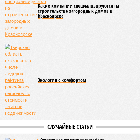
осталось менее полугода.
Если в «Сказочном лесу» техзаказчик публично
отчитывался о поэтапной готовности – 90%, затем 97%, с
конкретными инженерными работами (усиление
монолитных конструкций, устранение проектных ошибок) –
то по «Станции Л» подобной публичной отчётности
дольщики не видят. Ни Capital Group, ни кураторы
строительства не подтверждают ни соблюдения графика
строительства, ни объёма фактически выполненных работ.
Напрашивается закономерный вопрос: если
декларируемая «Capital Group модель (достраивать
проблемные объекты SSD») сработала на
Лосиноостровской, почему она не масштабируется на
Люблино? И означает ли отсутствие техники на площадке,
что в реальности подрядчик по «Станции Л» ещё даже не
определён?
Митинги
и палаточные лагеря у объекта в
2025–2026 годах, похоже, не изменили ситуацию.
«В
последние месяцы в личном общении нам перестали
называть даже ориентировочные сроки»
, – рассказывают
расстроенные дольщики.