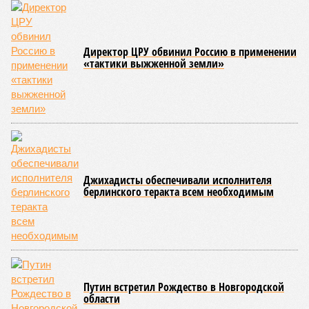
совсем недалеко, в паре станций метро южнее, на Люблинской
улице, картина, можно сказать, прямо противоположная.
Сюжет:
Недвижимость
ЖК «Светлый мир «Станция Л»: та же группа компаний-
банкрот Seven Suns Development, та же
анонсированная
схема достройки через Capital Group осенью 2024 года, но
за прошедшие два года результатов, по словам дольщиков,
практически не видно. По
информации
из профильных
порталов, первую очередь ЖК строители обещают сдать к
декабрю 2026 г., вторую – к марту 2028-го. Но никто при
этом из кураторов стройки не задается вопросом: как эти
сроки должны материализоваться? На строительной
площадке, по свидетельствам дольщиков, регулярно
бывающих у забора, какая-либо техника отсутствует. Ни
бетононасосов, ни работающих кранов, ни признаков
мобилизации подрядчиков. При том, что до «декабря 2026»
осталось менее полугода.
Если в «Сказочном лесу» техзаказчик публично
отчитывался о поэтапной готовности – 90%, затем 97%, с