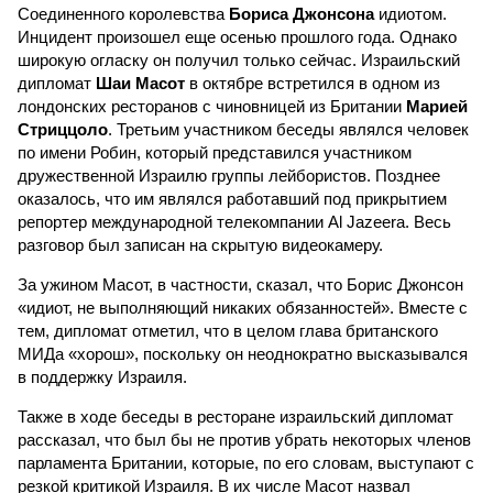
Соединенного королевства
Бориса Джонсона
идиотом.
Инцидент произошел еще осенью прошлого года. Однако
широкую огласку он получил только сейчас. Израильский
дипломат
Шаи Масот
в октябре встретился в одном из
лондонских ресторанов с чиновницей из Британии
Марией
Стриццоло
. Третьим участником беседы являлся человек
по имени Робин, который представился участником
дружественной Израилю группы лейбористов. Позднее
оказалось, что им являлся работавший под прикрытием
репортер международной телекомпании Al Jazeera. Весь
разговор был записан на скрытую видеокамеру.
За ужином Масот, в частности, сказал, что Борис Джонсон
«идиот, не выполняющий никаких обязанностей». Вместе с
тем, дипломат отметил, что в целом глава британского
МИДа «хорош», поскольку он неоднократно высказывался
в поддержку Израиля.
Также в ходе беседы в ресторане израильский дипломат
рассказал, что был бы не против убрать некоторых членов
парламента Британии, которые, по его словам, выступают с
резкой критикой Израиля. В их числе Масот назвал