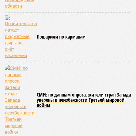
конкретными инженерными работами (усиление
монолитных конструкций, устранение проектных ошибок) –
то по «Станции Л» подобной публичной отчётности
дольщики не видят. Ни Capital Group, ни кураторы
строительства не подтверждают ни соблюдения графика
строительства, ни объёма фактически выполненных работ.
Напрашивается закономерный вопрос: если
декларируемая «Capital Group модель (достраивать
проблемные объекты SSD») сработала на
Лосиноостровской, почему она не масштабируется на
Люблино? И означает ли отсутствие техники на площадке,
что в реальности подрядчик по «Станции Л» ещё даже не
определён?
Митинги
и палаточные лагеря у объекта в
2025–2026 годах, похоже, не изменили ситуацию.
«В
последние месяцы в личном общении нам перестали
называть даже ориентировочные сроки»
, – рассказывают
расстроенные дольщики.
Казалось бы, формально ответственность по
достраиванию объекта распределена. Seven Suns