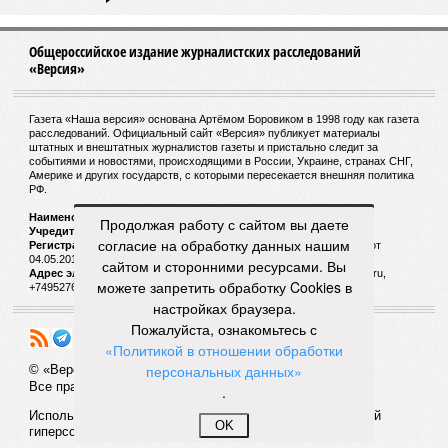
СМИ: по данным опроса, жители стран Запада
уверены в неизбежности Третьей мировой
войны
СЛУЧАЙНЫЕ СТАТЬИ
Лидер для Европы
Продолжая работу с сайтом вы даете
Страны Евросоюза должны поддержать Берлин,
согласие на обработку данных нашим
несмотря на прошлые ошибки правительства
сайтом и сторонними ресурсами. Вы
Ангелы Меркель
можете запретить обработку Cookies в
настройках браузера.
Пожалуйста, ознакомьтесь с
«Политикой в отношении обработки
персональных данных»
.
OK