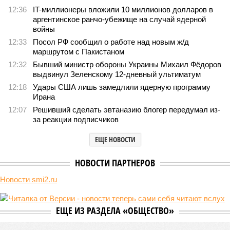
«Сказочного леса» пайщики ЖК «Станция Л» продолжают ждать от
компании Capital Group начала реальной достройки
370
«Станция ожидания» для дольщиков
В нескольких станциях от уже сданного «Сказочного
леса» пайщики ЖК «Станция Л» продолжают ждать от
компании Capital Group начала реальной достройки
В нескольких станциях от уже сданного «Сказочного леса» пайщики ЖК
«Станция Л» продолжают ждать от компании Capital Group начала
реальной достройки (изображение сгенерировано ИИ)
Пока в Ярославском районе СВАО дольщики «Сказочного леса»
уже получают ключи – в мае 2026 года были получены
заключение о соответствии проектной документации и
разрешение на ввод жилищного комплекса в эксплуатацию –