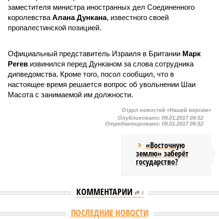
заместителя министра иностранных дел Соединенного
королевства
Алана Дункана
, известного своей
пропалестинской позицией.
Официальный представитель Израиля в Британии
Марк
Регев
извинился перед Дунканом за слова сотрудника
дипведомства. Кроме того, посол сообщил, что в
настоящее время решается вопрос об увольнении Шаи
Масота с занимаемой им должности.
Отдел новостей «Нашей версии»
Опубликовано:
09.01.2017 09:52
Отредактировано:
09.01.2017 09:52
«Восточную
землю» заберёт
государство?
КОММЕНТАРИИ
0
Версия
//
Конфликт
//
В нескольких станциях от уже сданного