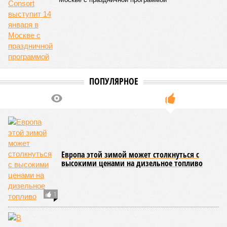
фигурировать
в объявлениях о продаже квартир на
профильных порталах.
Для почти четырёх тысяч будущих собственников квартир
время давно измеряется не календарём, а очередными
переносами ожиданий. И пока на профильных порталах
продолжают указывать даты сдачи, главным индикатором
остается сама стройка. Если на ней по-прежнему не видно
признаков масштабных работ, то неизбежно возникает
вопрос: не превращаются ли сроки ввода в декларацию,
которая все больше расходится с реальным положением
дел? Именно на этот вопрос сегодня больше всего ждут
ответа дольщики ЖК «Станция Л».
Николай Ольхин
Опубликовано:
07.08.2026 11:09
Отредактировано:
07.08.2026 11:09
Украинскому
Попытки Запада
кандидату в
рассорить Москву и
конгресс США
Астану назвали
запретили
бесперспективными
приходить на пляж