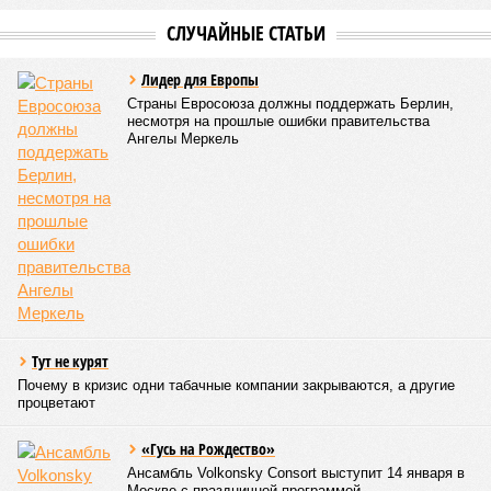
Development – банкрот, часть его структур признана
несостоятельной ещё в 2024 году, бенефициар компании
находится под следствием по ст. 200.3 УК РФ. Достройку
проблемных объектов группы – «Станции Л», «Сказочного
леса» и «В стремлении к свету», согласно информации на
сайтах Capital Group, осенью 2024 г. взяла на себя. Два из
трёх объектов уже сданы или близки к сдаче. Третий –
«Станция Л», крупнейший по числу пострадавших
дольщиков (3908 квартир в пяти корпусах) – по факту
остаётся стройплощадкой без стройки. Возникает вопрос:
распространяется ли договорённость 2024 года на
«Станцию Л» в полном объёме или приоритет отдан
объектам мешей сложности и меньшего масштаба?
Источник: https://avaho.ru/novostroyka/moskva/uvao/lyublino/svetlyy-mir-
stantsiya-l/9303640/?ysclid=msemqdok6w326352116
Если да, то на каком основании декларируются конкретные
даты сдачи жилого комплекса (декабрь 2026 – март 2028),
если фаза активных строительных работ, если судить по
отсутствию техники на площадке, ещё не началась? При
этом на бумаге даты ввода ЖК в строй продолжают