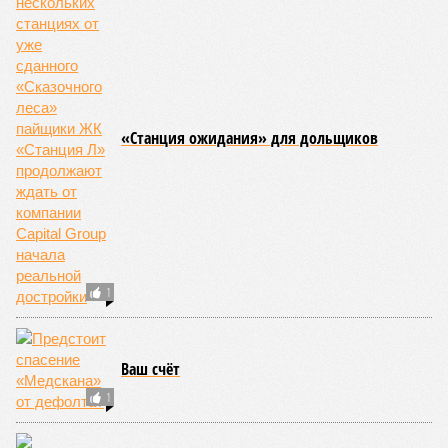
после драки
КОММЕНТАРИИ
0
Новости smi2.ru
ПОСЛЕДНИЕ НОВОСТИ
12:36
IT-миллионеры вложили 10 миллионов долларов в
аргентинское ранчо-убежище на случай ядерной
войны
12:33
Посол РФ сообщил о работе над новым ж/д
маршрутом с Пакистаном
12:32
Бывший министр обороны Украины Михаил Фёдоров
выдвинул Зеленскому 12-дневный ультиматум
12:18
Удары США лишь замедлили ядерную программу
Ирана
12:07
Решивший сделать эвтаназию блогер передумал из-
за реакции подписчиков
ЕЩЕ НОВОСТИ