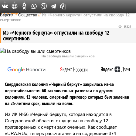
1
0
0
Федеральный выпуск
Версия
//
Общество
//
Из «Черного беркута» отпустили на свободу 12
смертников
15127
Из «Черного беркута» отпустили на свободу 12
смертников
На свободу вышли смертников
Свердловская колония «Черный беркут» закрылась из-за
нерентабельности. 60 заключенных развезли по другим
колониям, 12 человек, смертный приговор которых был заменен
на 25-летний срок, вышли на волю.
Из ИК №56 «Черный беркут», которая находится в
Свердловской области, отпущены на свободу 12
приговоренных к смерти заключенных. Как сообщает
«URA.RU», теперь рассчитанный на содержание 374