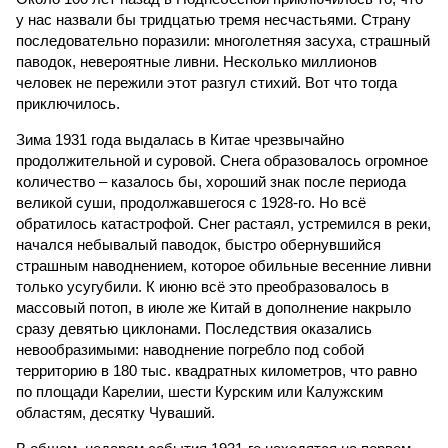
у нас назвали бы тридцатью тремя несчастьями. Страну
последовательно поразили: многолетняя засуха, страшный
паводок, невероятные ливни. Несколько миллионов
человек не пережили этот разгул стихий. Вот что тогда
приключилось.
Зима 1931 года выдалась в Китае чрезвычайно
продолжительной и суровой. Снега образовалось огромное
количество – казалось бы, хороший знак после периода
великой суши, продолжавшегося с 1928-го. Но всё
обратилось катастрофой. Снег растаял, устремился в реки,
начался небывалый паводок, быстро обернувшийся
страшным наводнением, которое обильные весенние ливни
только усугубили. К июню всё это преобразовалось в
массовый потоп, в июле же Китай в дополнение накрыло
сразу девятью циклонами. Последствия оказались
невообразимыми: наводнение погребло под собой
территорию в 180 тыс. квадратных километров, что равно
по площади Карелии, шести Курским или Калужским
областям, десятку Чуваший.