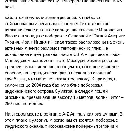
угрожающих человечеству непосредственно сейчас, в XXI
веке.
«Золото» получили землетрясения. К наиболее
сейсмоопасным регионам относится Тихоокеанское
вулканическое огненное кольцо, включающее Индонезию,
Японию и западное побережье Северной и Южной Америки.
Турция, Иран, Индия и Непал также расположены на очень
активных линиях разломов тектонических плит. Не
исключение и центральная часть США – причина в Нью-
Мадридском разломе в штате Миссури. Землетрясения
средней силы – явление, в общем-то, обычное и вполне
сносное, но периодически, раз в несколько столетий,
трясёт так, что мало не покажется никому. К примеру, в
самом конце 2004 года бахнуло близ побережья
индонезийского острова Суматра, а следом пошли
огромные, превышающие высоту 15 метров, волны. Итог –
250 тыс. погибших.
На втором месте в рейтинге A-Z Animals как раз цунами. В
этом плане к уязвимым регионам относятся: побережье
Индийского океана, тихо­океанские побережья Японии и