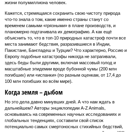
жизни полумиллиона человек.
Кажется, стремящаяся сохранить свою чистоту природа
что-то знала о том, какие именно страны станут со
временем самыми «грязными» в плане производств, и
планомерно подтачивала их демографию. А как ещё
объяснить то, что в топ-10 природных катастроф почти все
места занимают бедствия, разразившиеся в Индии,
Пакистане, Бангладеш и Турции? Что характерно, Россию и
Европу подобные катастрофы никогда не затрагивали,
здесь беды были другими, включая массовый голод и
масштабные эпидемии вроде бубонной чумы (200 млн
погибших) или «испанки» (по разным оценкам, от 17,4 до
100 млн погибших во всём мире).
Когда земля – дыбом
Но это дела давно минувших дней. А что нам ждать в
дальнейшем? Авторы энциклопедии A-Z Animals,
основываясь на современных научных исследованиях и
глобальных тенденциях, составили свой список
потенциально самых смертоносных стихийных бедствий,