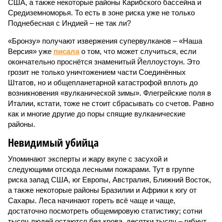
США, а также некоторые районы Карибского бассейна и
Средиземноморья. То есть в зоне риска уже не только
Поднебесная с Индией – не так ли?
«Бронзу» получают извержения супервулканов – «Наша
Версия» уже
писала
о том, что может случиться, если
окончательно проснётся знаменитый Йеллоустоун. Это
грозит не только уничтожением части Соединённых
Штатов, но и общепланетарной катастрофой вплоть до
возникновения «вулканической зимы». Флегрейские поля в
Италии, кстати, тоже не стоит сбрасывать со счетов. Равно
как и многие другие до поры спящие вулканические
районы.
Невидимый убийца
Упоминают эксперты и жару вкупе с засухой и
следующими отсюда лесными пожарами. Тут в группе
риска запад США, юг Европы, Австралия, Ближний Восток,
а также некоторые районы Бразилии и Африки к югу от
Сахары. Леса начинают гореть всё чаще и чаще,
достаточно посмотреть общемировую статистику; сотни
тысяч людей остаются без крова, десятки тысяч – гибнут.