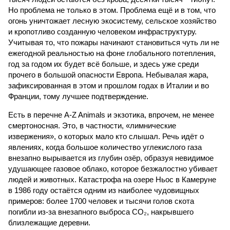
Но проблема не только в этом. Проблема ещё и в том, что
огонь уничтожает лесную экосистему, сельское хозяйство
и кропотливо созданную человеком инфраструктуру.
Учитывая то, что пожары начинают становиться чуть ли не
ежегодной реальностью на фоне глобального потепления,
год за годом их будет всё больше, и здесь уже среди
прочего в большой опасности Европа. Небывалая жара,
зафиксированная в этом и прошлом годах в Италии и во
Франции, тому лучшее подтверждение.
Есть в перечне A-Z Animals и экзотика, впрочем, не менее
смертоносная. Это, в частности, «лимнические
извержения», о которых мало кто слышал. Речь идёт о
явлениях, когда большое количество углекислого газа
внезапно вырывается из глубин озёр, образуя невидимое
удушающее газовое облако, которое безжалостно убивает
людей и животных. Катастрофа на озере Ньос в Камеруне
в 1986 году остаётся одним из наиболее чудовищных
примеров: более 1700 человек и тысячи голов скота
погибли из-за внезапного выброса CO₂, накрывшего
близлежащие деревни.