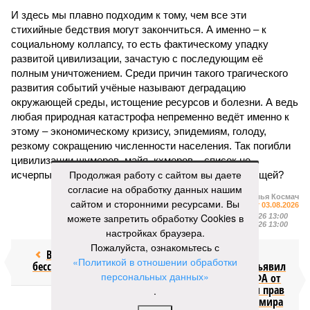
И здесь мы плавно подходим к тому, чем все эти
стихийные бедствия могут закончиться. А именно – к
социальному коллапсу, то есть фактическому упадку
развитой цивилизации, зачастую с последующим её
полным уничтожением. Среди причин такого трагического
развития событий учёные называют деградацию
окружающей среды, истощение ресурсов и болезни. А ведь
любая природная катастрофа непременно ведёт именно к
этому – экономическому кризису, эпидемиям, голоду,
резкому сокращению численности населения. Так погибли
цивилизации шумеров, майя, кхмеров – список не
Продолжая работу с сайтом вы даете
исчерпывающий. Какая цивилизация будет следующей?
согласие на обработку данных нашим
Илья Космач
сайтом и сторонними ресурсами. Вы
Газета
«Наша версия» №29 от 03.08.2026
можете запретить обработку Cookies в
Опубликовано:
05.08.2026 13:00
Отредактировано:
05.08.2026 13:00
настройках браузера.
Пожалуйста, ознакомьтесь с
Возраст
Инфантино
«Политикой в отношении обработки
бессмертия
отступил и объявил
персональных данных»
об отказе ФИФА от
продажи доли прав
.
на чемпионат мира