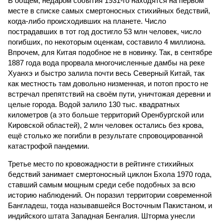
В общем, недаром события 1931-го находятся на первом
месте в списке самых смертоносных стихийных бедствий,
когда-либо происходивших на планете. Число
пострадавших в тот год достигло 53 млн человек, число
погибших, по некоторым оценкам, составило 4 миллиона.
Впрочем, для Китая подобное не в новинку. Так, в сентябре
1887 года вода прорвала многочисленные дамбы на реке
Хуанхэ и быстро залила почти весь Северный Китай, так
как местность там довольно низменная, и потоп просто не
встречал препятствий на своём пути, уничтожая деревни и
целые города. Водой залило 130 тыс. квадратных
километров (а это больше территорий Оренбургской или
Кировской областей), 2 млн человек остались без крова,
ещё столько же погибли в результате спровоцированной
катастрофой пандемии.
Третье место по кровожадности в рейтинге стихийных
бедствий занимает смертоносный циклон Бхола 1970 года,
ставший самым мощным среди себе подобных за всю
историю наблюдений. Он поразил территории современной
Бангладеш, тогда называвшейся Восточным Пакистаном, и
индийского штата Западная Бенгалия. Шторма унесли