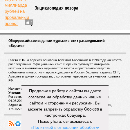
Энциклопедия позора
4
Общероссийское издание журналистских расследований
«Версия»
Газета «Наша версия» основана Артёмом Боровиком в 1998 году как газета
расследований. Официальный сайт «Версия» публикует материалы
штатных и внештатных журналистов газеты и пристально следит за
событиями и новостями, происходящими в России, Украине, странах СНГ,
Америке и других государств, с которыми пересекается внешняя политика
РФ.
Наименование:
Cетевое издание «Версия»
Продолжая работу с сайтом вы даете
Учредитель:
ООО «Версия»,
Главный редактор:
Горевой Р. Г.
согласие на обработку данных нашим
Регистрационный номер Роскомнадзора:
ЭЛ № ФС 77 - 72681 от
04.05.2018 г.
сайтом и сторонними ресурсами. Вы
Адрес электронной почты и телефон редакции:
versia@versia.ru,
можете запретить обработку Cookies в
+74952760348
настройках браузера.
Пожалуйста, ознакомьтесь с
«Политикой в отношении обработки