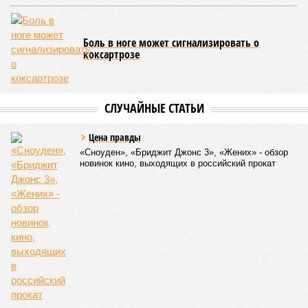
предпосылки для развития рака»
. То есть получается, что,
какие бы антивозрастные процедуры вы ни проводили, как
бы ни пытались замедлить старение, устраняя его
причины, всё равно ничего не выйдет – мутации возьмут
своё.
Цифры
По данным за 2025 год, лидером по средней
продолжительности жизни из всех стран стало
Княжество Монако. В общем-то, неудивительно с
учётом богатства и благополучия этого крохотного
клочка суши. Но второе место удивляет – оно,
оказывается, за Гонконгом. Если в Монако
большинство доживают до 87 лет, то в Гонконге – до
85 с копейками. «Бронза» за Японией – почти 85 лет.
Далее следуют Южная Корея, Швейцария и Австралия.
Средняя продолжительность жизни в России – 74,2
года, от лидеров рейтинга мы очень далеки. Впрочем,
Владимир Путин поставил задачу, чтобы к 2030 году
эта цифра выросла до 78 лет, а к 2036 году – до 81