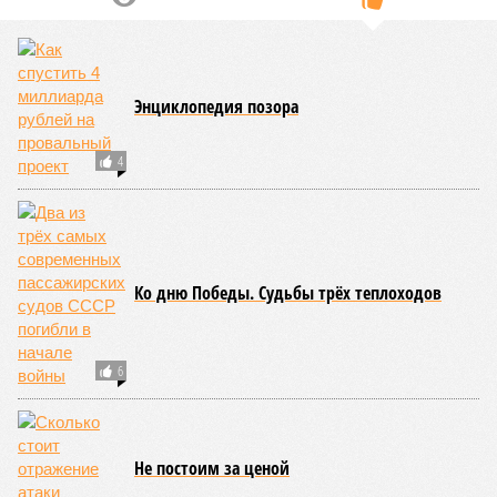
долголетия.
«При устранении всех остальных причин
старения только соматические мутации сокращают
теоретическую среднюю продолжительность жизни с
1759 до 156 лет»
, – рассказывает
Евгений Ефимов
, один
из ключевых авторов исследования, научный сотрудник
Центра био- и медицинских технологий Сколтеха и
научный сотрудник Института искусственного интеллекта
(AIRI).
Интересно, что некоторые ткани нашего организма более
устойчивы к соматическим мутациям, чем другие. В
частности, клетки печени: они с радостью заменят старые,
процветая бесконечно долго. С другой стороны, клетки
миокарда (среднего слоя сердечной мышцы) и нейроны
(клетки головного мозга) гораздо более подвержены
мутациям: если их функция деления и размножения
утрачена, восстановить её невозможно. Когда они
перестают функционировать, отказывают сердце и мозг,
что, разумеется, приводит к смерти. Авторы исследования
называют эти типы клеток «критическими точками
ограничения продолжительности жизни».