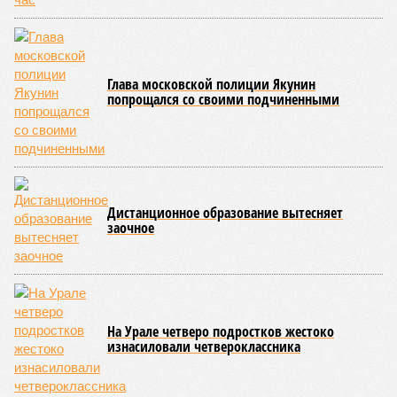
News Today, в соматических мутациях. Это изменения в
генетическом коде любой клетки организма (кроме
сперматозоидов и яйцеклеток), которые являются
неизбежным следствием деления клеток и происходят на
протяжении всей нашей жизни. Иногда они возникают под
воздействием внешних факторов, условно таких как
ультрафиолет, а иногда… это просто случается. Просто
«потому что». И учёные до сих пор бьются над загадкой
почему.
Некоторые мутации не слишком разрушительны, и клетка
может существовать в слегка изменённом виде. Другие же
приводят к катастрофическим изменениям внутри неё – и
она погибает.
«У 80-летнего человека в типичной клетке
присутствуют тысячи соматических мутаций. У
организма нет механики, которая позволила бы ему
вернуться и исправить повреждения, уже записанные в
геноме,
– рассказывает
Джереми Клерк
, доцент
медицинской школы Гроссмана при Нью-Йоркском
университете.
– На протяжении десятилетий
накопившиеся повреждения снижают эффективность
работы клетки, а в некоторых случаях создают