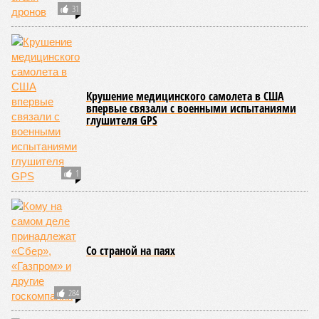
Причина ясна, но будущее в тумане
Получается, что бедная несчастная печень, вынужденная
переваривать вредную пищу и прочий алкоголь на
ежедневной основе, могла бы прожить десятки тысяч лет!
А вот мозг, от которого эта печень полностью зависит, – нет.
Согласно сколковской модели повреждение одних только
нейронов сокращает среднюю продолжительность жизни
до 194 лет, а повреждение клеток сердечной мышцы – до
208 лет. Эти результаты заставляют усомниться в мечтах
энтузиастов долголетия, таких как биохакер Брайан
Джонсон, который ежегодно тратит миллионы долларов на
попытки замедлить процесс старения и в конечном счёте
опередить саму смерть, иронизируют в New York Post.
Главная проблема и печаль в том, что не в одних только
мутациях дело.
«Наше исследование показывает, что
соматические мутации вносят значительный вклад в
старение, но сами по себе они не могут объяснить
наблюдаемую смертность, –
цитирует Medical Express
соавтора исследования
Дмитрия Крюкова
, научного
сотрудника Центра био- и медицинских технологий