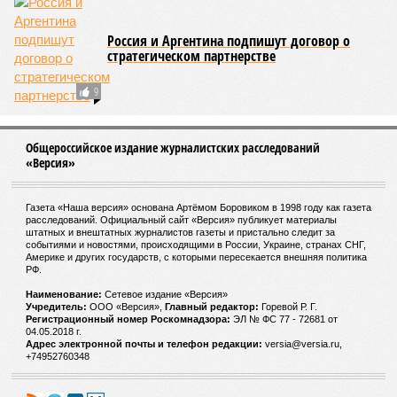
110 годам решившись на переезд в дом престарелых La
Maison du Lac, где через 12 лет и умерла. Покидала
свою квартиру она без особого удовольствия, но
причина расставания с родной обителью была веской:
в ходе готовки женщина случайно устроила дома
пожар.
Когда Жанне Кальман было 115 лет, она упала с
лестницы и сломала бедро и с тех пор передвигалась в
инвалидном кресле. Нейропсихолог Карен Ричи раз в
полгода проводила исследования психического и
умственного состояния старушки: по словам
докторши, Кальман до самого конца сохраняла ясную
память и ум, рассказывая Ричи стихи из своего
детства и решая арифметические задачки.
Александр Кузьмин
Газета
«Наша версия» №29 от 03.08.2026
Опубликовано:
04.08.2026 18:00
Отредактировано:
04.08.2026 18:00
Воры без
Последние
разбора
времена