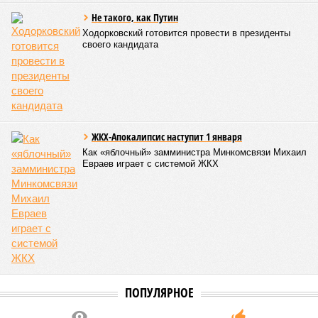
года. Как это будет выполняться, неизвестно.
Эта железная печень
В своём новейшем исследовании, опубликованном в NPJ
Aging, группа учёных из Сколковского института науки и
технологий во главе с доктором биологических наук
Екатериной Храмеевой
подсчитала максимальный срок
жизни человека. Вернее, каким бы этот срок мог быть, если
исключить из уравнения все признаки старения, в том
числе и соматические мутации.
Итак, пишет в своей разошедшейся на многомиллионную
аудиторию публикации New York Post (почему, кстати, New
York Post, а не отечественные издания?), получилось, что
средним показателем было бы 1759 лет, а максимальным –
29 921 год. Неплохо: одному-единственному человеку
можно было бы застать сразу несколько концов света,
ледниковых периодов и крушение десятка-другого
развитых цивилизаций. Но мы снова возвращаемся к
катастрофическим изменениям в ДНК, которые начисто
вычёркивают эти цифры из всех возможных вариантов