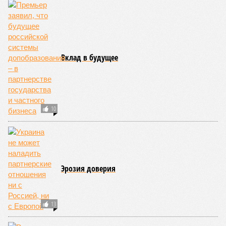
Сколтеха и старшего научного сотрудника AIRI. –
Это
означает, что другие механизмы старения, такие как
потеря протеостаза, митохондриальная дисфункция или
эпигенетические изменения, вносят сопоставимый вклад
в ограничение продолжительности жизни».
Впрочем, исключение соматических мутаций в любом
случае сильно бы продлило человеческую жизнь. Но как
их исключить? Ведь всё это зависит от множества
вводных, от обычных ошибок при делении клеток до
стрессовых факторов, состояния окружающей среды и
воздействия вирусов. На этот вопрос ответа у учёных из
Сколкова нет. Во всяком случае, пока нет.
Кстати
Самым долгоживущим человеком на Земле остаётся
француженка Жанна Кальман, родившаяся 21 февраля
1875 года в Арле и там же скончавшаяся 4 августа
1997-го, – на момент смерти ей было 122 года и 164
дня.
Всю свою жизнь она прожила в родном городе, лишь к