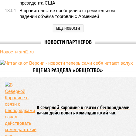
самой совершенной медицине. Точку в многолетних дебатах о
долголетии поставило новое исследование российских учёных: в
теории максимальный предел жизни – 194 года. Но и этот
возраст практически вряд ли достижим – во всём виноваты
мутации ДНК.
Сюжет:
Здоровье
В 2023 году в статье, опубликованной в научном издании
Cell.com, были описаны 12 признаков старения. К ним
относятся – не пугайтесь учёных терминов – повышенная
вероятность генетических мутаций при делении клетки,
неспособность контролировать выработку и поддержание
белков, а также дисфункция митохондрий. Некоторые из
этих признаков обратимы. Во всяком случае, таковы
предположения исследователей. Например, одним из
признаков биологического старения является уменьшение
длины теломер (защитных «колпачков» на концах
хромосом) – такое можно исправить и заодно увеличить
продолжительность жизни.
Но первая и главная проблема, пишет издание Medical