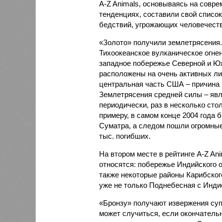
A-Z Animals, основываясь на совр
тенденциях, составили свой списо
бедствий, угрожающих человечеству
«Золото» получили землетрясения.
Тихоокеанское вулканическое огне
западное побережье Северной и Юж
расположены на очень активных ли
центральная часть США – причина
Землетрясения средней силы – явле
периодически, раз в несколько стол
примеру, в самом конце 2004 года 
Суматра, а следом пошли огромные
тыс. погибших.
На втором месте в рейтинге A-Z An
относятся: побережье Индийского о
также некоторые районы Карибского
уже не только Поднебесная с Индие
«Бронзу» получают извержения су
может случиться, если окончатель