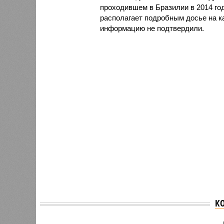
проходившем в Бразилии в 2014 год
располагает подробным досье на к
информацию не подтвердили.
У WADA нет
К
доказательств
Свищев
причастности Этери
WADA с