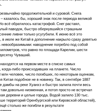
.
чрезвычайно продолжительной и суровой. Снега
 – казалось бы, хороший знак после периода великой
Но всё обратилось катастрофой. Снег растаял,
валый паводок, быстро обернувшийся страшным
енние ливни только усугубили. К июню всё это
, в июле же Китай в дополнение накрыло сразу девятью
 невообразимыми: наводнение погребло под собой
километров, что равно по площади Карелии, шести
десятку Чуваший.
 находятся на первом месте в списке самых
 когда-либо происходивших на планете. Число
3 млн человек, число погибших, по некоторым оценкам,
 Китая подобное не в новинку. Так, в сентябре 1887
е дамбы на реке Хуанхэ и быстро залила почти весь
 там довольно низменная, и потоп просто не встречал
жая деревни и целые города. Водой залило 130 тыс.
ьше территорий Оренбургской или Кировской областей),
 ещё столько же погибли в результате
ндемии.