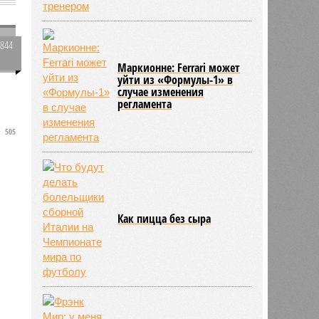
3844
0
Маркионне: Ferrari может
уйти из «Формулы-1» в
случае изменения
регламента
505
Как пицца без сыра