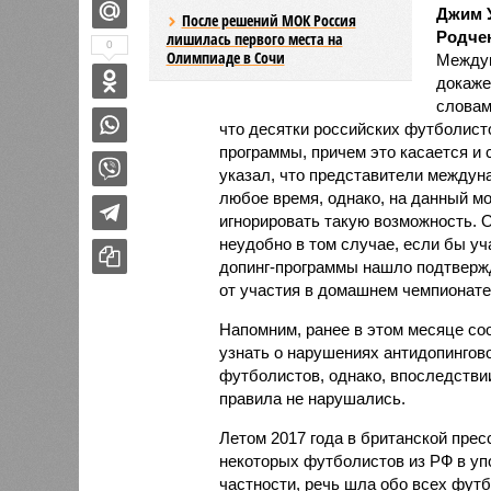
Джим 
После решений МОК Россия
Родче
лишилась первого места на
0
Олимпиаде в Сочи
Междун
докаже
словам
что десятки российских футболист
программы, причем это касается и
указал, что представители междуна
любое время, однако, на данный м
игнорировать такую возможность. 
неудобно в том случае, если бы у
допинг-программы нашло подтвержд
от участия в домашнем чемпионате
Напомним, ранее в этом месяце со
узнать о нарушениях антидопингов
футболистов, однако, впоследстви
правила не нарушались.
Летом 2017 года в британской пре
некоторых футболистов из РФ в у
частности, речь шла обо всех фут