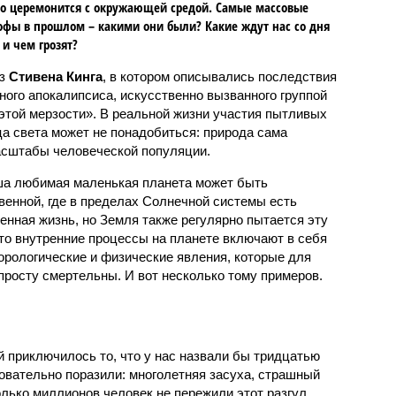
о церемонится с окружающей средой. Самые массовые
офы в прошлом – какими они были? Какие ждут нас со дня
 и чем грозят?
аз
Стивена Кинга
, в котором описывались последствия
ного апокалипсиса, искусственно вызванного группой
 этой мерзости». В реальной жизни участия пытливых
ца света может не понадобиться: природа сама
масштабы человеческой популяции.
ша любимая маленькая планета может быть
венной, где в пределах Солнечной системы есть
енная жизнь, но Земля также регулярно пытается эту
что внутренние процессы на планете включают в себя
орологические и физические явления, которые для
просту смертельны. И вот несколько тому примеров.
й приключилось то, что у нас назвали бы тридцатью
овательно поразили: многолетняя засуха, страшный
олько миллионов человек не пережили этот разгул