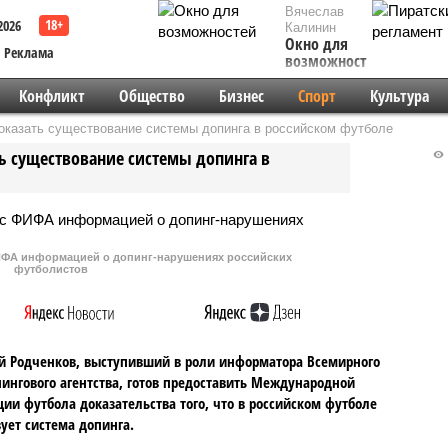
Вячеслав
2026
Калинин
Окно для
Реклама
возможностей
Конфликт
Общество
Бизнес
Спорт
Культура
казать существование системы допинга в российском футболе
 существование системы допинга в
ФИФА информацией о допинг-нарушениях российских
футболистов
й Родченков, выступивший в роли информатора Всемирного
ингового агентства, готов предоставить Международной
ии футбола доказательства того, что в российском футболе
ует система допинга.