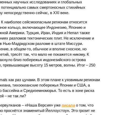
еменных научных исследованиях и глобальных
к потенциально самых смертоносных стихийных
 непосредственно сейчас, в XXI веке.
 К наиболее сейсмоопасным регионам относится
нное кольцо, включающее Индонезию, Японию и
ной Америки. Турция, Иран, Индия и Непал также
ниях разломов тектонических плит. Не исключение и
 в Нью-Мадридском разломе в штате Миссури.
ние, в общем-то, обычное и вполне сносное, но
етий, трясёт так, что мало не покажется никому. К
бахнуло близ побережья индонезийского острова
, превышающие высоту 15 метров, волны. Итог – 250
imals как раз цунами. В этом плане к уязвимым регионам
кеана, тихо­океанские побережья Японии и США, а
 бассейна и Средиземноморья. То есть в зоне риска
й – не так ли?
первулканов – «Наша Версия» уже
писала
о том, что
но проснётся знаменитый Йеллоустоун. Это грозит не