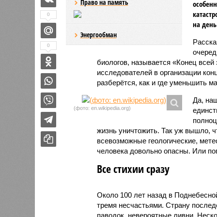
Право на память
особенн
катастр
0
на день
Энергообман
Расск
0
очеред
биологов, называется «Конец всей
исследователей в организации кон
разберётся, как и где уменьшить 
Да, на
(фото: en.wikipedia.org)
единст
полноц
жизнь уничтожить. Так уж вышло, 
всевозможные геологические, мете
человека довольно опасны. Или по
Все стихии сразу
Около 100 лет назад в Поднебесно
тремя несчастьями. Страну послед
паводок, невероятные ливни. Неск