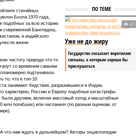
ПО ТЕМЕ
ейтинге стихийных
иклон Бхола 1970 года,
 подобных за всю историю
487
и современной Бангладеш,
истаном, и индийского
Уже не до жиру
унесли жизни
Государство посылает воротилам
сигналы, к которым хорошо бы
вою чистоту природа что-то
прислушаться
станут со временем самыми
и планомерно подтачивала
 то, что в топ-10
ста занимают бедствия, разразившиеся в Индии,
то характерно, Россию и Европу подобные катастрофы
ды были другими, включая массовый голод и масштабные
 млн погибших) или «испанки» (по разным оценкам, от
ире).
 А что нам ждать в дальнейшем? Авторы энциклопедии