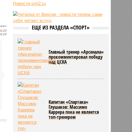
Новости smi2.ru
06/08
Euractiv: закрытие границы с
Россией спровоцировало спад
экономики Финляндии
06/08
Минобрнауки осенью примет
ЕЩЕ ИЗ РАЗДЕЛА «СПОРТ»
сии»
решение о правилах приёма на
14:23
платные места в вузах
14:24
Главный тренер «Арсенала»
прокомментировал победу
над ЦСКА
Капитан «Спартака»
Глушаков: Массимо
Каррера пока не является
топ-тренером