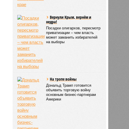
Вернули Крым, вернём и
недра!
Посадки олигархов, пересмотр
приватизации – чем власть
может заманить избирателей
на выборы
На тропе войны
Дональд Трамп готовится
объявить торговую войну
основным бизнес-партнерам
Америки