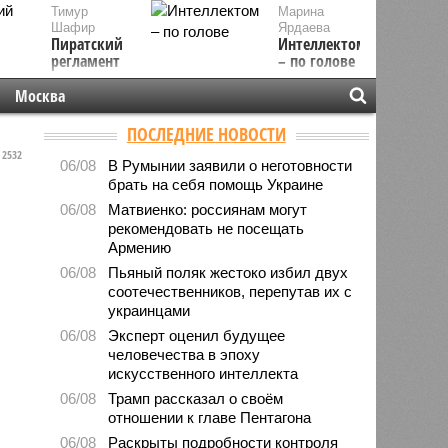
Тимур
Марина
Шафир
Ярдаева
Пиратский
Интеллектом
регламент
– по голове
Москва
ПОСЛЕДНИЕ НОВОСТИ
2532
06/08
В Румынии заявили о неготовности
брать на себя помощь Украине
06/08
Матвиенко: россиянам могут
рекомендовать не посещать
Армению
06/08
Пьяный поляк жестоко избил двух
соотечественников, перепутав их с
украинцами
06/08
Эксперт оценил будущее
человечества в эпоху
искусственного интеллекта
06/08
Трамп рассказал о своём
отношении к главе Пентагона
06/08
Раскрыты подробности контроля