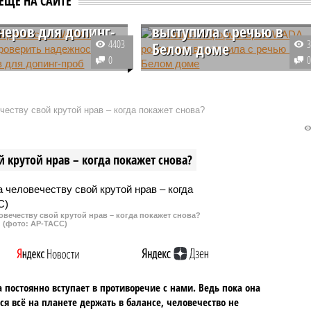
ЕЩЕ НА САЙТЕ
ить надежность
WADA россиянка
неров для допинг-
выступила с речью в
4403
Белом доме
0
итета Госдумы РФ по
Российская бегунья Юлия
й культуре, спорту,
Степанова, отбывшая
и делам молодежи,
двухлетнюю дисквалификацию
еству свой крутой нрав – когда покажет снова?
дерации керлинга
за употребление допинга,
митрий Свищев призвал
выступила на саммите в Белом
е антидопинговое
доме. Участники встречи
 крутой нрав – когда покажет снова?
о (WADA) провести
подвергли критике решение
ельные исследования
WADA восстановить РУСАДА в
ров, которые
правах.
ют для забора допинг-
овечеству свой крутой нрав – когда покажет снова?
ртсменов.
(фото: АР-ТАСС)
 постоянно вступает в противоречие с нами. Ведь пока она
ся всё на планете держать в балансе, человечество не