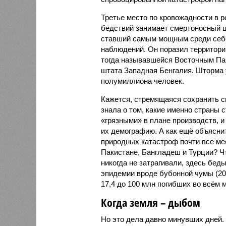
Третье место по кровожадности в р
бедствий занимает смертоносный ц
ставший самым мощным среди себе
наблюдений. Он поразил территори
тогда называвшейся Восточным Пак
штата Западная Бенгалия. Шторма 
полумиллиона человек.
Кажется, стремящаяся сохранить с
знала о том, какие именно страны 
«грязными» в плане производств, 
их демографию. А как ещё объяснить
природных катастроф почти все ме
Пакистане, Бангладеш и Турции? Ч
никогда не затрагивали, здесь бе
эпидемии вроде бубонной чумы (200
17,4 до 100 млн погибших во всём м
Когда земля – дыбом
Но это дела давно минувших дней.