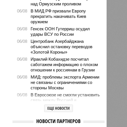
над Ормузским проливом
06/08
В МИД РФ призвали Европу
прекратить накачивать Киев
оружием
06/08
Генсек ООН Гутерриш осудил
удары ВСУ по России
06/08
Центробанк Азербайджана
объяснил остановку переводов
«Золотой Короны»
06/08
Ираклий Кобахидзе посчитал
саботажем информацию о плохом
отношении к россиянам в Грузии
06/08
МИД: проблемы экспорта Армении
не связаны с ограничениями со
стороны Москвы
06/08
В Евросоюзе не смогли установить
связь между Россией и
миграционным кризисом в Сеуте
ЕЩЕ НОВОСТИ
06/08
Ямпольская объяснила причины
проблем с поступлением в
НОВОСТИ ПАРТНЕРОВ
ведущие вузы страны