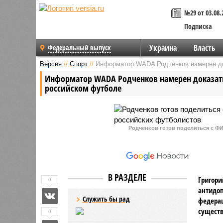
№29 от 03.08.
Подписка
Украина
Власть
Федеральный выпуск
Версия
//
Спорт
//
Информатор WADA Родченков намерен до
Информатор WADA Родченков намерен доказать
российском футболе
Родченков готов поделиться с 
В РАЗДЕЛЕ
Григори
0
антидоп
Служить бы рад
федерац
существ
0