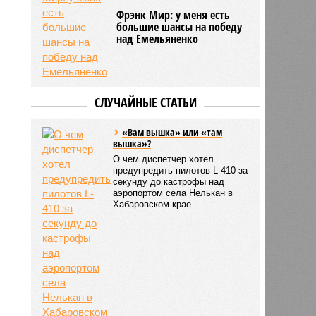
Фрэнк Мир: у меня есть
большие шансы на победу
над Емельяненко
СЛУЧАЙНЫЕ СТАТЬИ
«Вам вышка» или «там
вышка»?
О чем диспетчер хотел
предупредить пилотов L-410 за
секунду до кастрофы над
аэропортом села Нелькан в
Хабаровском крае