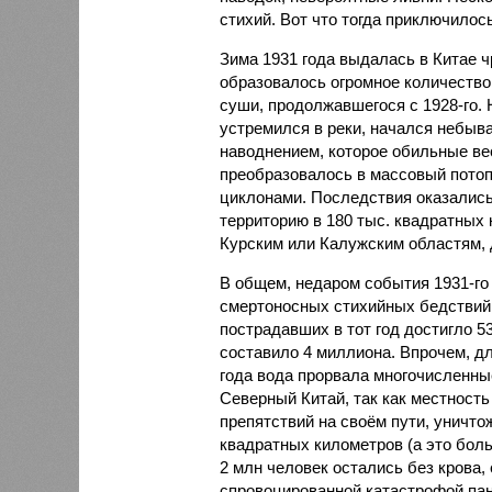
стихий. Вот что тогда приключилось
Зима 1931 года выдалась в Китае 
образовалось огромное количество
суши, продолжавшегося с 1928-го. 
устремился в реки, начался небы
наводнением, которое обильные вес
преобразовалось в массовый потоп
циклонами. Последствия оказались
территорию в 180 тыс. квадратных 
Курским или Калужским областям, 
В общем, недаром события 1931-го
смертоносных стихийных бедствий,
пострадавших в тот год достигло 5
составило 4 миллиона. Впрочем, для
года вода прорвала многочисленны
Северный Китай, так как местность
препятствий на своём пути, уничто
квадратных километров (а это бол
2 млн человек остались без крова,
спровоцированной катастрофой па