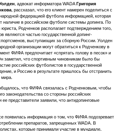
Уолден
, адвокат информатора WADA
Григория
нкова
, рассказал, что его клиент намерен поделиться с
ародной федерацией футбола информацией, которая
т наличие в российском футболе системы допинга. По
 юриста, Родченков располагает подтверждением того,
ов являются частью государственной допинг-
 спортсменов, выступающих за сборную России. Уолден
родной организации могут обратиться к Родченкову в
омент ФИФА предпочитает «спрятать голову в песок» и
Он заметил, что спортивным чиновникам было бы
частие российских футболистов в государственной
ение, и Россию в результате пришлось бы отстранить
 мира.
общалось, что ФИФА связалась с Родченковым, чтобы
ого законодательства со стороны российских
и ее представители заявили, что антидопинговые
ссе появилась информация о том, что ФИФА подозревает
потреблении препаратов, запрещенных WADA. В
болистах, которые принимали участие в мундиале,