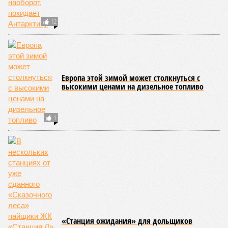
22:01
Турция передала Москве и Киеву предложение о
прекращении огня
21:51
Друг Долиной высказался по поводу подаренной ей
квартиры
14:07
Самолёт-разведчик НАТО замечен у берегов
Финского залива
13:45
Евросоюз нарастил импорт СПГ из России
13:32
Спасатель рассказала о плане действий на случай,
если кто-то заблудился в лесу
ЕЩЕ НОВОСТИ
НОВОСТИ ПАРТНЕРОВ
Новости smi2.ru
ЕЩЕ ИЗ РАЗДЕЛА «ОБЩЕСТВО»