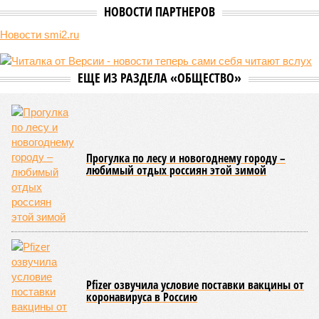
В настоящий момент та эксплуатируется «дочкой» ОАО «РЖД»,
причём исключительно за российский счёт. И в
складывающейся ситуации, кажется, больше вопросов не к
Еревану, а к гендиректору монополии Олегу Белозёрову.
По мнению
Пашиняна
, он не высказал ничего из ряда вон
выходящего. Дескать, Ереван считает транспортную сеть
своей собственностью и теперь намерен просить за аренду
«железки» означенную сумму. При этом, как отмечают
эксперты, армянская сторона, выставляя этот счёт, не
раскрыла методику его калькуляции, то есть, получается,
взяла цифры с потолка. Отдельно стоит отметить, что
заключённый в 2008 году между Арменией и ОАО «РЖД»
концессионный договор, согласно которому российская
компания получила в управление «железку» республики до
2038-го, вероятно, вовсе не предусматривает такой
постановки вопроса.
Неудивительно, что гендиректор РЖД
Белозёров
,
реагируя на словесные интервенции Пашиняна, выступил
со словно растерянно-обиженным комментарием. И,
кажется, стало только хуже. Как отметил менеджер, ЮКЖД