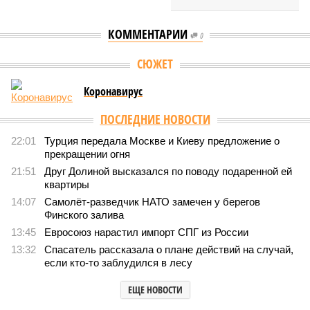
КОММЕНТАРИИ
0
Версия
//
Конфликт
//
Монополия вкладывалась-вкладывалась в
Армению и довкладывалась
117
РЖД против своей страны
Монополия вкладывалась-вкладывалась в Армению и
довкладывалась
Монополия вкладывалась-вкладывалась в Армению и довкладывалась
(фото: Deep Vision)
Премьер закавказской республики Никол Пашинян заявил, что
его страна может потребовать у Москвы до 2 млрд долларов
ежегодно за аренду Южно-Кавказской железной дороги (ЮКЖД).