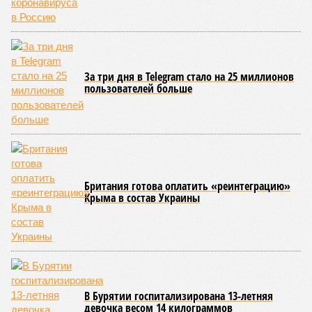
и РЖД
«последовательно и в полном объёме исполняют
взятые на себя обязательства в рамках концессионного
договора от 2008 года». «Концессия дала Армении
современную железную дорогу, при этом освободив
бюджет республики от затрат на её восстановление и
содержание. Дивиденды акционеру никогда не
выплачивались, вся прибыль шла на развитие железной
дороги»
, – добавил Белозёров.
И в самом деле. Российская сторона поставляла Армении
вагоны, по первому чиху ремонтировала пути, в том числе
повреждённые стихией, выплатила в казну закавказской
республики 15 млрд рублей налогов, пускала прибыль на
развитие местной железнодорожной инфраструктуры.
Из слов Белозёрова и приведённых фактов легко сделать
вывод о том, что ОАО «РЖД» занималось в Армении не
деловой активностью, а сугубой благотворительностью, не
инвестировало, а раздавало пожертвования, не
зарабатывало само, а давало зарабатывать другим и,
выходит, никак не гарантировало собственные интересы.