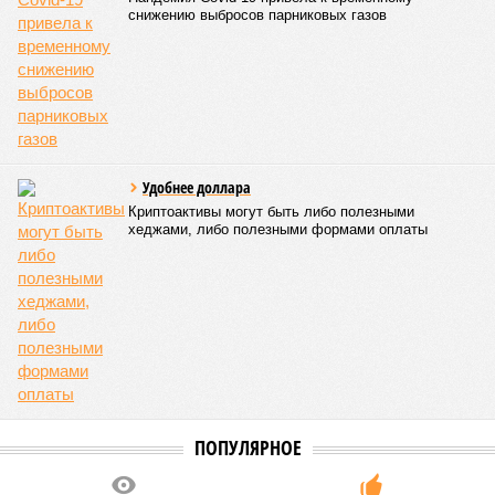
доходы от эксплуатации путей будут делиться плюс-
минус в таком же соотношении, как с американцами
(74% – Вашингтону, 26% – Еревану).
Мирослава Регинская, публицист
– Довольно вероятным представляется вариант
развития событий, при котором после ухода РЖД
железные дороги Армении быстро обретут другого
спонсора. Вряд ли Пашинян стал бы провоцировать
РЖД совсем без гарантий. В сущности, это очередной
и привычный уже «слив» России бывшими союзниками.
Потерянные нами сателлиты ищут и обретают
новых хозяев, и никакая благодарность или даже
подаренная от щедрот Российского государства
значительная выгода их в этом не могут остановить.
Юрий Баранчик, политолог
– Понятно, почему Пашинян хочет отжать актив
РЖД – в отместку за закрытие российских рынков. Ну
и вообще, чтобы ничего российского в стране не
осталось. Вместе с тем, если маленький Пашинян