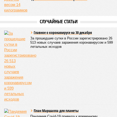
«Пока самая популярная в Армении точка зрения по
поводу будущего железных дорог рес­публики –
национализировать пути сообщения и, естественно,
ничего РЖД не компенсировать. Модернизация железных
дорог Армении за счёт России в Ереване считается
совершенно естественной»
, – указывает политолог
Андрей Суздальцев.
Вот только почему для менеджмента РЖД столь же
естественным считается вкладываться в закавказскую
«железку» тогда, когда на российских железных дорогах не
только
не решены
нынешние проблемы, но и постоянно
возникают
новые? Даст ли здесь свой комментарий
Белозёров?
Гарник Туманян, политолог
– Вероятно, в случае разрыва концессии Пашинян со
своими европейскими партнёрами могут
инициировать новый проект на территории Армении
подобно трамповскому TRIPP, где будет создана
европейская концессия для управления путями, а