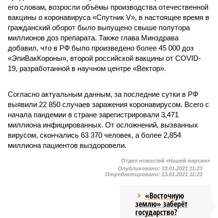
его словам, возросли объёмы производства отечественной
вакцины о коронавируса «Спутник V», в настоящее время в
гражданский оборот было выпущено свыше полутора
миллионов доз препарата. Также глава Минздрава
добавил, что в РФ было произведено более 45 000 доз
«ЭпиВакКороны», второй российской вакцины от COVID-
19, разработанной в научном центре «Вектор».
Согласно актуальным данным, за последние сутки в РФ
выявили 22 850 случаев заражения коронавирусом. Всего с
начала пандемии в стране зарегистрировали 3,471
миллиона инфицированных. От осложнений, вызванных
вирусом, скончались 63 370 человек, а более 2,854
миллиона пациентов выздоровели.
Отдел новостей «Нашей версии»
Опубликовано:
13.01.2021 11:23
Отредактировано:
13.01.2021 11:23
«Восточную
землю» заберёт
государство?