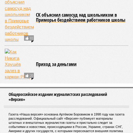
Британия готова оплатить «реинтеграцию»
Крыма в состав Украины
В Бурятии госпитализирована 13-летняя
девочка весом 14 килограммов
СЛУЧАЙНЫЕ СТАТЬИ
Главное о коронавирусе на 30 декабря
За прошедшие сутки в России зарегистрировано 26
513 новых случаев заражения коронавирусом и 599
летальных исходов