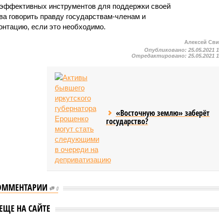
е эффективных инструментов для поддержки своей
ва говорить правду государствам-членам и
нтацию, если это необходимо.
Алексей Св
Опубликовано:
25.05.2021 
Отредактировано:
25.05.2021 
«Восточную землю» заберёт
государство?
ОММЕНТАРИИ
0
Московские медики
н назвал ошибку
ЕЩЕ НА САЙТЕ
отправились в Псковску