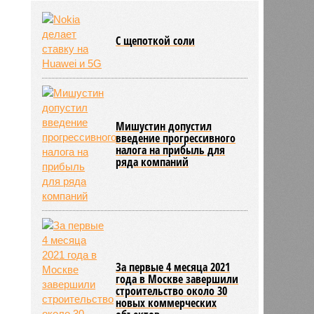
Новости smi2.ru
блогер передумал из-за реакции
подписчиков
11:43
Итальянские аграрии забили
тревогу из-за засухи
ЕЩЕ ИЗ РАЗДЕЛА «БИЗНЕС»
С щепоткой соли
Мишустин допустил
введение прогрессивного
налога на прибыль для
ряда компаний