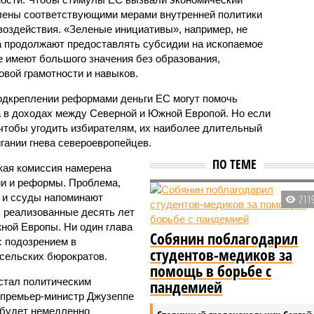
лены соответствующими мерами внутренней политики
воздействия. «Зеленые инициативы», например, не
а продолжают предоставлять субсидии на ископаемое
е имеют большого значения без образования,
вой грамотности и навыков.
подкреплении реформами деньги ЕС могут помочь
 в доходах между Северной и Южной Европой. Но если
 чтобы угодить избирателям, их наиболее длительный
гании гнева североевропейцев.
ПО ТЕМЕ
кая комиссия намерена
ии и реформы. Проблема,
ы и ссуды напоминают
211
 реализованные десять лет
жной Европы. Ни один глава
Собянин поблагодарил
с подозрением в
студентов-медиков за
сельских бюрократов.
помощь в борьбе с
 стал политическим
пандемией
 премьер-министр Джузеппе
 будет немедленно