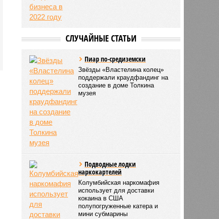
В России предлагают
продлить мораторий на
проверки малого и
среднего бизнеса в 2022
году
СЛУЧАЙНЫЕ СТАТЬИ
Пиар по-средиземски
Звёзды «Властелина колец»
поддержали краудфандинг на
создание в доме Толкина
музея