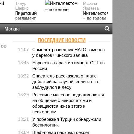
Тимур
Марина
Шафир
Ярдаева
Пиратский
Интеллектом
регламент
– по голове
Москва
ПОСЛЕДНИЕ НОВОСТИ
1363
14:07
Самолёт-разведчик НАТО замечен
у берегов Финского залива
13:45
Евросоюз нарастил импорт СПГ из
России
13:32
Спасатель рассказала о плане
действий на случай, если кто-то
заблудился в лесу
13:29
Россияне массово подсаживаются
на общение с нейросетями и
обращаются из-за этого к
психологам
13:21
У побережья Турции обнаружили
беспилотник
13:09
Шеф-повар раскрыл секрет