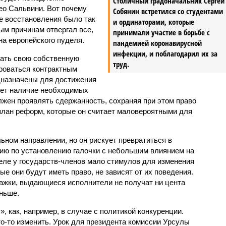
Столичный градоначальник Сергей
ео Сальвини. Вот почему
Собянин встретился со студентами
е восстановления было так
и ординаторами, которые
ым причинам отвергал все,
принимали участие в борьбе с
на европейского пуделя.
пандемией коронавирусной
инфекции, и поблагодарил их за
вать свою собственную
труд.
ироваться контрактным
едназначены для достижения
яет наличие необходимых
лжен проявлять сдержанность, сохраняя при этом право
план реформ, которые он считает маловероятными для
ильном направлении, но он рискует превратиться в
ию по установлению галочки с небольшим влиянием на
еле у государств-членов мало стимулов для изменения
рые они будут иметь право, не зависят от их поведения.
лажки, выдающиеся исполнители не получат ни цента
ньше.
», как, например, в случае с политикой конкуренции.
о-то изменить. Урок для президента комиссии Урсулы