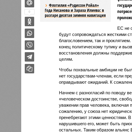
государ
Флотилия «Рэдиссон Ройал»
Года Нисанова и Зараха Илиева: в
потрясе
0
разгаре десятая зимняя навигация
проложи
ЕС не 
будут сопровождаться жесткими ста
благословением, так и проклятием
конец политическому тупику и выз
восстановления должны поддержив
целям.
Чтобы похвальные амбиции не был
нет государствам-членам, если пр
оправдывают ожиданий. К сожалени
Начнем с разногласий по поводу ве
«человеческом достоинстве, свобод
уважении прав человека, включая 
сожалению, у союза нет юридическ
пренебрегают этими ценностями. В 
нарушившего его, может быть приос
остальных. Таким образом альянс 