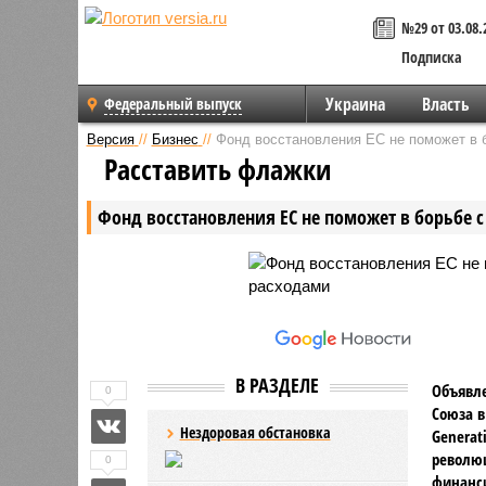
№29 от 03.08.
Подписка
Украина
Власть
Федеральный выпуск
Версия
//
Бизнес
//
Фонд восстановления ЕС не поможет в
Расставить флажки
Фонд восстановления ЕС не поможет в борьбе
В РАЗДЕЛЕ
Объявле
0
Союза в
Нездоровая обстановка
Generat
революц
0
финанси