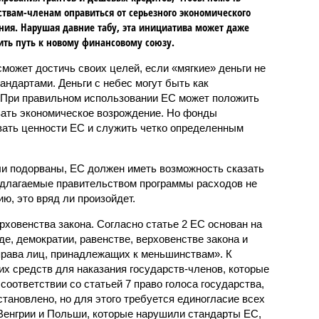
ствам-членам оправиться от серьезного экономического
ния. Нарушая давние табу, эта инициатива может даже
ть путь к новому финансовому союзу.
сможет достичь своих целей, если «мягкие» деньги не
ндартами. Деньги с небес могут быть как
. При правильном использовании ЕС может положить
вать экономическое возрождение. Но фонды
ать ценности ЕС и служить четко определенным
и подорваны, ЕС должен иметь возможность сказать
едлагаемые правительством программы расходов не
ю, это вряд ли произойдет.
рховенства закона. Согласно статье 2 ЕС основан на
е, демократии, равенстве, верховенстве закона и
права лиц, принадлежащих к меньшинствам». К
их средств для наказания государств-членов, которые
соответствии со статьей 7 право голоса государства,
тановлено, но для этого требуется единогласие всех
Венгрии и Польши, которые нарушили стандарты ЕС,