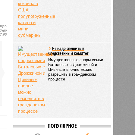
Подводные лодки
наркокартелей
Колумбийская наркомафия
использует для доставки
кокаина в США
ищёв
полупогруженные катера и
17:00
мини субмарины
17:00
Не надо спешить в
Следственный комитет
Имущественные споры семьи
Баталовых с Дрожжиной и
Цивиным вполне можно
разрешить в гражданском
процессе
ю