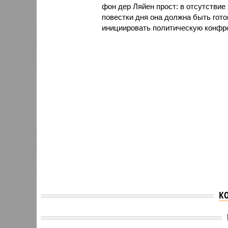
фон дер Ляйен прост: в отсутстви
повестки дня она должна быть гото
инициировать политическую конфро
К
Депутат МГД Картавцева
назвала массовую
Пашиня
вакцинацию главным