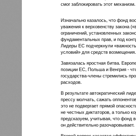
смог заблокировать этот механизм.
Изначально казалось, что фонд во
уважения к верховенству закона («
ограничений, установленных законо
фундаментальных прав, и под конт
Лидеры ЕС подчеркнули «важность 
условий» для средств возмещения
Завязалась яростная битва. Европ
позиции ЕС, Польша и Венгрия - чт
государства-члены стремились про
расходов.
В результате автократический лид
прессу молчать, сажать оппонентов
это не подвергает прямой опаснос
не честных диктаторов, а только к
предсказуем, учитывая, что фонд 
он действительно разочаровывает.
Второй вопрос касается эффектив