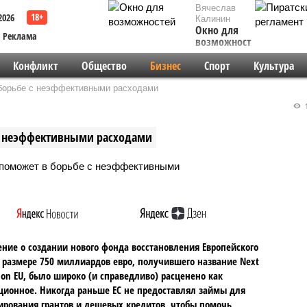
Вячеслав
2026
Калинин
Окно для
Реклама
возможностей
Конфликт
Общество
Бизнес
Спорт
Культура
 борьбе с неэффективными расходами
1
 с неэффективными расходами
ние о создании нового фонда восстановления Европейского
 размере 750 миллиардов евро, получившего название Next
ion EU, было широко (и справедливо) расценено как
ионное. Никогда раньше ЕС не предоставлял займы для
рования грантов и дешевых кредитов, чтобы помочь