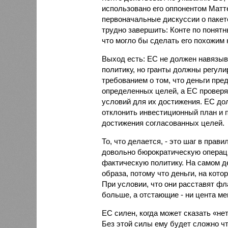
использовано его оппонентом Матт
первоначальные дискуссии о пакет
трудно завершить: Конте по понятн
что могло бы сделать его похожим 
Выход есть: ЕС не должен навязы
политику, но гранты должны регул
требованием о том, что деньги пр
определенных целей, а ЕС провер
условий для их достижения. ЕС до
отклонить инвестиционный план и 
достижения согласованных целей.
То, что делается, - это шаг в прав
довольно бюрократическую операц
фактическую политику. На самом д
образа, потому что деньги, на кото
При условии, что они расставят ф
больше, а отстающие - ни цента ме
ЕС силен, когда может сказать «нет
Без этой силы ему будет сложно чт