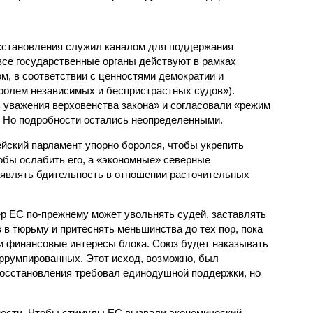
сстановления служил каналом для поддержания
все государственные органы действуют в рамках
м, в соответствии с ценностями демократии и
ролем независимых и беспристрастных судов»).
уважения верховенства закона» и согласовали «режим
. Но подробности остались неопределенными.
ейский парламент упорно боролся, чтобы укрепить
обы ослабить его, а «экономные» северные
являть бдительность в отношении расточительных
ер ЕС по-прежнему может увольнять судей, заставлять
 в тюрьму и притеснять меньшинства до тех пор, пока
ти финансовые интересы блока. Союз будет наказывать
оррумпированных. Этот исход, возможно, был
восстановления требовал единодушной поддержки, но
ности. Чтобы стимулы ЕС вызвали экономический