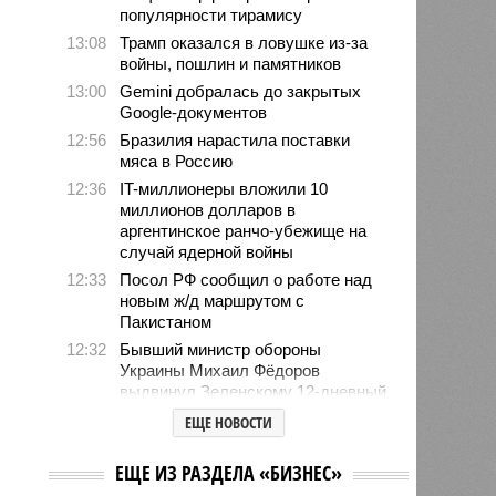
популярности тирамису
13:08
Трамп оказался в ловушке из-за
войны, пошлин и памятников
13:00
Gemini добралась до закрытых
Google-документов
12:56
Бразилия нарастила поставки
мяса в Россию
12:36
IT-миллионеры вложили 10
миллионов долларов в
аргентинское ранчо-убежище на
случай ядерной войны
12:33
Посол РФ сообщил о работе над
новым ж/д маршрутом с
Пакистаном
12:32
Бывший министр обороны
Украины Михаил Фёдоров
выдвинул Зеленскому 12-дневный
ультиматум
ЕЩЕ НОВОСТИ
12:18
Удары США лишь замедлили
ядерную программу Ирана
НОВОСТИ ПАРТНЕРОВ
12:07
Решивший сделать эвтаназию