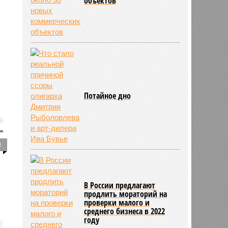
За первые 4 месяца 2021
года в Москве завершили
строительство около 30
новых коммерческих
объектов
9
Потайное дно