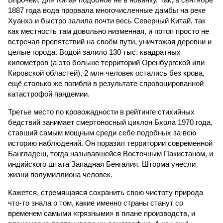
1887 года вода прорвала многочисленные дамбы на реке
Хуанхэ и быстро залила почти весь Северный Китай, так
как местность там довольно низменная, и потоп просто не
встречал препятствий на своём пути, уничтожая деревни и
целые города. Водой залило 130 тыс. квадратных
километров (а это больше территорий Оренбургской или
Кировской областей), 2 млн человек остались без крова,
ещё столько же погибли в результате спровоцированной
катастрофой пандемии.
Третье место по кровожадности в рейтинге стихийных
бедствий занимает смертоносный циклон Бхола 1970 года,
ставший самым мощным среди себе подобных за всю
историю наблюдений. Он поразил территории современной
Бангладеш, тогда называвшейся Восточным Пакистаном, и
индийского штата Западная Бенгалия. Шторма унесли
жизни полумиллиона человек.
Кажется, стремящаяся сохранить свою чистоту природа
что-то знала о том, какие именно страны станут со
временем самыми «грязными» в плане производств, и