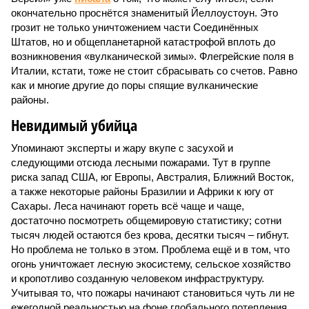
окончательно проснётся знаменитый Йеллоустоун. Это
грозит не только уничтожением части Соединённых
Штатов, но и общепланетарной катастрофой вплоть до
возникновения «вулканической зимы». Флегрейские поля в
Италии, кстати, тоже не стоит сбрасывать со счетов. Равно
как и многие другие до поры спящие вулканические
районы.
Невидимый убийца
Упоминают эксперты и жару вкупе с засухой и
следующими отсюда лесными пожарами. Тут в группе
риска запад США, юг Европы, Австралия, Ближний Восток,
а также некоторые районы Бразилии и Африки к югу от
Сахары. Леса начинают гореть всё чаще и чаще,
достаточно посмотреть общемировую статистику; сотни
тысяч людей остаются без крова, десятки тысяч – гибнут.
Но проблема не только в этом. Проблема ещё и в том, что
огонь уничтожает лесную экосистему, сельское хозяйство
и кропотливо созданную человеком инфраструктуру.
Учитывая то, что пожары начинают становиться чуть ли не
ежегодной реальностью на фоне глобального потепления,