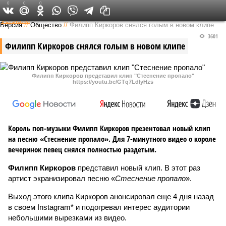
0
0
0
Федеральный выпуск
Версия
//
Общество
//
Филипп Киркоров снялся голым в новом клипе
3601
Филипп Киркоров снялся голым в новом клипе
Филипп Киркоров представил клип "Стеснение пропало"
https://youtu.be/GTq7LdlyHzs
Король поп-музыки Филипп Киркоров презентовал новый клип
на песню «Стеснение пропало». Для 7-минутного видео о короле
вечеринок певец снялся полностью раздетым.
Филипп Киркоров
представил новый клип. В этот раз
артист экранизировал песню «
Стеснение пропало
».
Выход этого клипа Киркоров анонсировал еще 4 дня назад
в своем Instagram* и подогревал интерес аудитории
небольшими вырезками из видео.