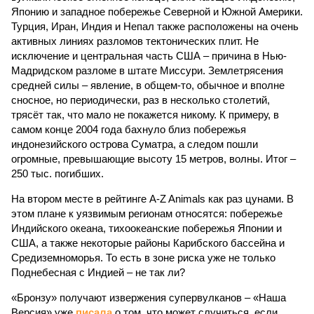
Японию и западное побережье Северной и Южной Америки.
Турция, Иран, Индия и Непал также расположены на очень
активных линиях разломов тектонических плит. Не
исключение и центральная часть США – причина в Нью-
Мадридском разломе в штате Миссури. Землетрясения
средней силы – явление, в общем-то, обычное и вполне
сносное, но периодически, раз в несколько столетий,
трясёт так, что мало не покажется никому. К примеру, в
самом конце 2004 года бахнуло близ побережья
индонезийского острова Суматра, а следом пошли
огромные, превышающие высоту 15 метров, волны. Итог –
250 тыс. погибших.
На втором месте в рейтинге A-Z Animals как раз цунами. В
этом плане к уязвимым регионам относятся: побережье
Индийского океана, тихо­океанские побережья Японии и
США, а также некоторые районы Карибского бассейна и
Средиземноморья. То есть в зоне риска уже не только
Поднебесная с Индией – не так ли?
«Бронзу» получают извержения супервулканов – «Наша
Версия» уже
писала
о том, что может случиться, если