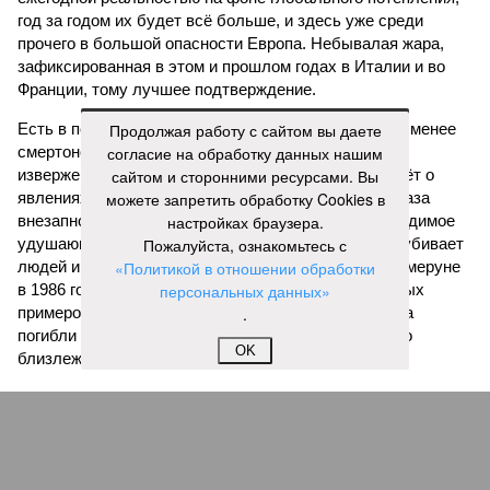
год за годом их будет всё больше, и здесь уже среди
прочего в большой опасности Европа. Небывалая жара,
зафиксированная в этом и прошлом годах в Италии и во
Франции, тому лучшее подтверждение.
Есть в перечне A-Z Animals и экзотика, впрочем, не менее
Продолжая работу с сайтом вы даете
смертоносная. Это, в частности, «лимнические
согласие на обработку данных нашим
извержения», о которых мало кто слышал. Речь идёт о
сайтом и сторонними ресурсами. Вы
явлениях, когда большое количество углекислого газа
можете запретить обработку Cookies в
внезапно вырывается из глубин озёр, образуя невидимое
настройках браузера.
удушающее газовое облако, которое безжалостно убивает
Пожалуйста, ознакомьтесь с
людей и животных. Катастрофа на озере Ньос в Камеруне
«Политикой в отношении обработки
в 1986 году остаётся одним из наиболее чудовищных
персональных данных»
примеров: более 1700 человек и тысячи голов скота
.
погибли из-за внезапного выброса CO₂, накрывшего
OK
близлежащие деревни.
И здесь мы плавно подходим к тому, чем все эти
стихийные бедствия могут закончиться. А именно – к
социальному коллапсу, то есть фактическому упадку
развитой цивилизации, зачастую с последующим её
полным уничтожением. Среди причин такого трагического