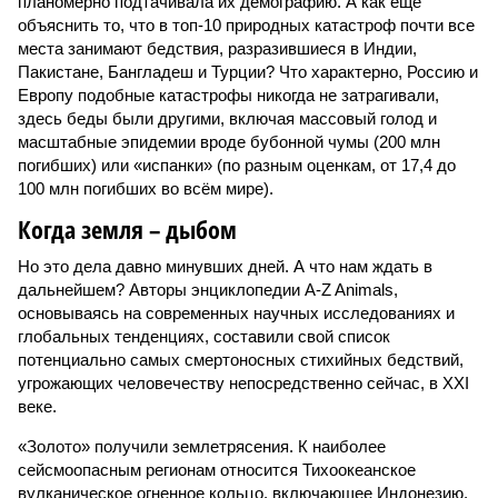
планомерно подтачивала их демографию. А как ещё
объяснить то, что в топ-10 природных катастроф почти все
места занимают бедствия, разразившиеся в Индии,
Пакистане, Бангладеш и Турции? Что характерно, Россию и
Европу подобные катастрофы никогда не затрагивали,
здесь беды были другими, включая массовый голод и
масштабные эпидемии вроде бубонной чумы (200 млн
погибших) или «испанки» (по разным оценкам, от 17,4 до
100 млн погибших во всём мире).
Когда земля – дыбом
Но это дела давно минувших дней. А что нам ждать в
дальнейшем? Авторы энциклопедии A-Z Animals,
основываясь на современных научных исследованиях и
глобальных тенденциях, составили свой список
потенциально самых смертоносных стихийных бедствий,
угрожающих человечеству непосредственно сейчас, в XXI
веке.
«Золото» получили землетрясения. К наиболее
сейсмоопасным регионам относится Тихоокеанское
вулканическое огненное кольцо, включающее Индонезию,