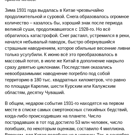
Зима 1931 года выдалась в Китае чрезвычайно
продолжительной и суровой. Снега образовалось огромное
количество – казалось бы, хороший знак после периода
великой суши, продолжавшегося с 1928-го. Но всё
обратилось катастрофой. Снег растаял, устремился в реки,
начался небывалый паводок, быстро обернувшийся
страшным наводнением, которое обильные весенние ливни
только усугубили. К июню всё это преобразовалось в
массовый потоп, в июле же Китай в дополнение накрыло
сразу девятью циклонами. Последствия оказались
невообразимыми: наводнение погребло под собой
территорию в 180 тыс. квадратных километров, что равно
по площади Карелии, шести Курским или Калужским
областям, десятку Чуваший.
В общем, недаром события 1931-го находятся на первом
месте в списке самых смертоносных стихийных бедствий,
когда-либо происходивших на планете. Число
пострадавших в тот год достигло 53 млн человек, число
погибших, по некоторым оценкам, составило 4 миллиона.
Впрочем, для Китая подобное не в новинку. Так, в сентябре