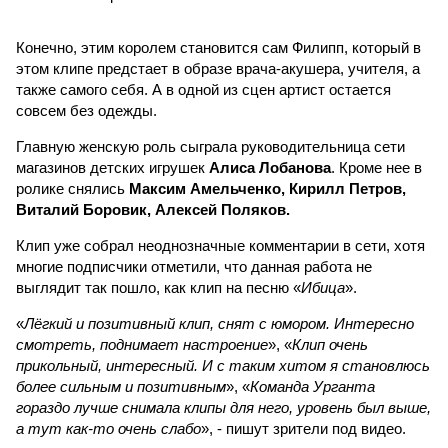
Конечно, этим королем становится сам Филипп, который в
этом клипе предстает в образе врача-акушера, учителя, а
также самого себя. А в одной из сцен артист остается
совсем без одежды.
Главную женскую роль сыграла руководительница сети
магазинов детских игрушек
Алиса Лобанова
. Кроме нее в
ролике снялись
Максим Амельченко, Кирилл Петров,
Виталий Боровик, Алексей Поляков.
Клип уже собрал неоднозначные комментарии в сети, хотя
многие подписчики отметили, что данная работа не
выглядит так пошло, как клип на песню «
Ибица
».
«
Лёгкий и позитивный клип, снят с юмором. Интересно
смотреть, поднимает настроение
», «
Клип очень
прикольный, интересный. И с таким хитом я становлюсь
более сильным и позитивным
», «
Команда Урганта
гораздо лучше снимала клипы для него, уровень был выше,
а тут как-то очень слабо
», - пишут зрители под видео.