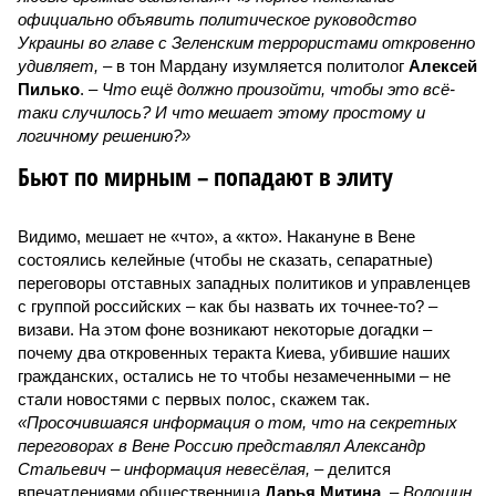
официально объявить политическое руководство
Украины во главе с Зеленским террористами откровенно
удивляет,
– в тон Мардану изумляется политолог
Алексей
Пилько
. –
Что ещё должно произойти, чтобы это всё-
таки случилось? И что мешает этому простому и
логичному решению?»
Бьют по мирным – попадают в элиту
Видимо, мешает не «что», а «кто». Накануне в Вене
состоялись келейные (чтобы не сказать, сепаратные)
переговоры отставных западных политиков и управленцев
с группой российских – как бы назвать их точнее-то? –
визави. На этом фоне возникают некоторые догадки –
почему два откровенных теракта Киева, убившие наших
гражданских, остались не то чтобы незамеченными – не
стали новостями с первых полос, скажем так.
«Просочившаяся информация о том, что на секретных
переговорах в Вене Россию представлял Александр
Стальевич – информация невесёлая,
– делится
впечатлениями общественница
Дарья Митина
. –
Волошин