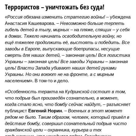
Террористов – уничтожать без суда!
«Россия обязана изменить стратегию войны!
– убеждена
Анастасия Кашеварова. –
Невозможно больше терпеть
гибель детей в тылу, мирных – на пляже, спящих – у себя
в домах. Тяжело начинать освободительную войну, но
ещё тяжелее продолжить её, выстоять и победить. Все
заводы в Европе, выпускающие боеприпасы, несущие
смерть для наших детей, – законная цель! Вся логистика
Украины – законная цель! Все заводы Украины – законная
цель! Власти Запада убивают наших детей руками
Украины. Но они воюют не на фронте, а с мирным
населением»
. В том-то и дело.
«Особенность теракта на Кудринской состоит в том,
что подрыв был произведён сознательно, в момент,
когда стало ясно, что бомбу сейчас найдут,
– разъясняет
публицист
Евгений Норин
. –
Военных в этот момент
рядом не было. Таким образом, человек, который привёл в
действие бомбу, совершил сознательный подрыв чисто
гражданской цели – охранника, курьера и тех