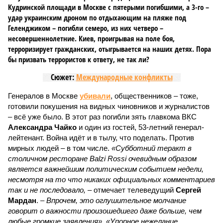
Кудринской площади в Москве с пятерыми погибшими, а 3-го –
удар украинским дроном по отдыхающим на пляже под
Геленджиком – погибли семеро, из них четверо –
несовершеннолетние. Киев, проигрывая на поле боя,
терроризирует гражданских, отыгрывается на наших детях. Пора
бы призвать террористов к ответу, не так ли?
Сюжет:
Международные конфликты
Генералов в Москве
убивали
, общественников – тоже,
готовили покушения на видных чиновников и журналистов
– всё уже было. В этот раз погибли зять главкома ВКС
Александра Чайко
и один из гостей, 53-летний генерал-
лейтенант. Война идёт и в тылу, что поделать. Против
мирных людей – в том числе.
«Субботний теракт в
столичном ресторане Balzi Rossi очевидным образом
является важнейшим политическим событием недели,
несмотря на то что никаких официальных комментариев
так и не последовало,
– отмечает телеведущий
Сергей
Мардан
. –
Впрочем, это оглушительное молчание
говорит о важности произошедшего даже больше, чем
любые громкие заявления». «Упорное нежелание