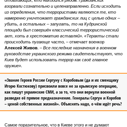
отдыхающих, кто находился рядом. Гражданских
взорвали сознательно и целенаправленно. Если исходить
из определения, что террористами являются те, кто
намеренно уничтожает гражданских лиц с целью одних –
убить, а остальных – запугать, то на Кудринской
площади был совершён классический террористический
акт, хоть в хрестоматию вставляй». «Теракты стали
происходить пугающе часто,
– отмечает военкор
Алексей Живов
. –
Все последние назначения в военном
руководстве украинского режима свидетельствуют, что
Киев будет использовать террор как своё главное
оружие».
«Звание Героев России Сергуну с Коробовым (да и их сменщику
Игорю Костюкову) присвоили вовсе не за крымскую операцию,
как пишут украинские СМИ, а за то, что они вернули военной
разведке её прямое предназначение. Генералы Сергун и Коробов
– ценой собственных жизней». Объяснять надо, о чём идёт речь?
Самое поразительное, что в Киеве этого и не думают