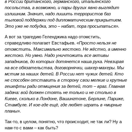
в России британского, германского, итальянского
посольства, а возможно, и пары других явно выглядит
излишним. Значит, надо лишить террористов баз
тыловой поддержки под дипломатическим прикрытием.
Это уже не побудка, это – набат, пора просыпаться».
А вот за трагедию Геленджика надо отомстить,
справедливо полагает Евстафьев.
«Просто нельзя не
отомстить. Максимально жестоко. Не жёстко, а именно
жестоко. Но умно. Надо уничтожить все активы
западников, до которых дотянется наша рука. Невзирая
на все обязательства, договорнячки, шахер-махеры. Мы
мстим за наших детей. В России нет чужих детей. Кто
не способен отставить в сторону свои мелкие и крупные
гешефты ради отмщения за детей, тот – враг. Главная
задача: вой должен стоять не только и не столько в
Киеве, сколько в Лондоне, Вашингтоне, Берлине, Париже,
Стамбуле. И кое-где ещё, где любят играть в «мирные
планы».
Так-то, в целом, понятно, что происходит, не так ли? Ну а
нам-то с вами – как быть?