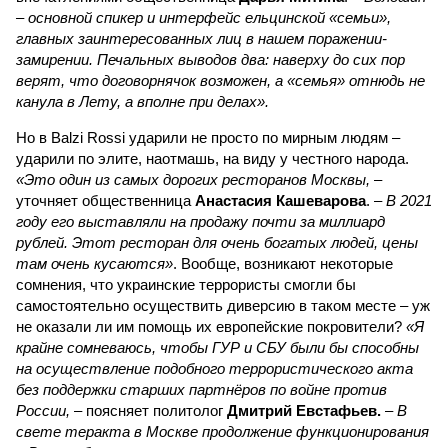
– основной спикер и интерфейс ельцинской «семьи»,
главных заинтересованных лиц в нашем поражении-
замирении. Печальных выводов два: наверху до сих пор
верят, что договорнячок возможен, а «семья» отнюдь не
канула в Лету, а вполне при делах».
Но в Balzi Rossi ударили не просто по мирным людям –
ударили по элите, наотмашь, на виду у честного народа.
«Это один из самых дорогих ресторанов Москвы,
–
уточняет общественница
Анастасия Кашеварова
. –
В 2021
году его выставляли на продажу почти за миллиард
рублей. Этот ресторан для очень богатых людей, цены
там очень кусаются»
. Вообще, возникают некоторые
сомнения, что украинские террористы смогли бы
самостоятельно осуществить диверсию в таком месте – уж
не оказали ли им помощь их европейские покровители?
«Я
крайне сомневаюсь, чтобы ГУР и СБУ были бы способны
на осуществление подобного террористического акта
без поддержки старших партнёров по войне против
России,
– поясняет политолог
Дмитрий Евстафьев.
–
В
свете теракта в Москве продолжение функционирования