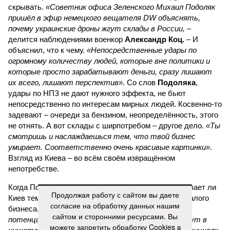
скрывать.
«Советник офиса Зеленского Михаил Подоляк
пришёл в эфир немецкого вещателя DW объяснять,
почему украинские дроны жгут склады в России,
–
делится наблюдениями военкор
Александр Коц.
– И
объяснил, что к чему.
«Непосредственные удары по
огромному количеству людей, которые вне политики и
которые просто зарабатывают деньги, сразу лишают
их всего, лишают перспектив»
. Со слов
Подоляка
,
удары по НПЗ не дают нужного эффекта, не бьют
непосредственно по интересам мирных людей. Косвенно-то
задевают – очереди за бензином, неопределённость, этого
не отнять. А вот склады с ширпотребом – другое дело.
«Ты
смотришь и наслаждаешься тем, что твой бизнес
умирает. Соответственно очень красивые картинки»
.
Взгляд из Киева – во всём своём извращённом
непотребстве.
Когда Подоляка спросили, продолжает Коц, не убивает ли
Продолжая работу с сайтом вы даете
Киев тем самым протестный потенциал русского малого
согласие на обработку данных нашим
бизнеса, он ответил:
«Нет никакого протестного
сайтом и сторонними ресурсами. Вы
потенциала у мелкого бизнеса. Вот когда они будут в
можете запретить обработку Cookies в