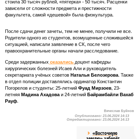
стоила 30 тысяч рублей, «пятерка» - 50 тысяч. Расценки
зависели от сложности предмета и престижности
факультета, самой «дешевой» была физкультура.
После сдачи денег зачеты, тем не менее, получили не все.
Родители одного из студентов, возмущенные сложившейся
ситуацией, написали заявление в СК, после чего
правоохранительные органы начали расследование.
Среди задержанных
оказались
доцент кафедры
хирургических болезней Исаев Али и руководитель
секретариата учёных советов
Наталья Белозерова
. Также
в отдел полиции доставлялись ординатор Константин
Погорелов и студенты: 25-летний
Фуад Мирзоев
, 23-
летняя
Мадина Ахадова
и 24-летний
Байрамбайли Вахаб
Рауф
.
Вячеслав Буйнов
Опубликовано:
23.06.2024 14:13
Отредактировано:
23.06.2024 14:13
«Восточную
землю» заберёт