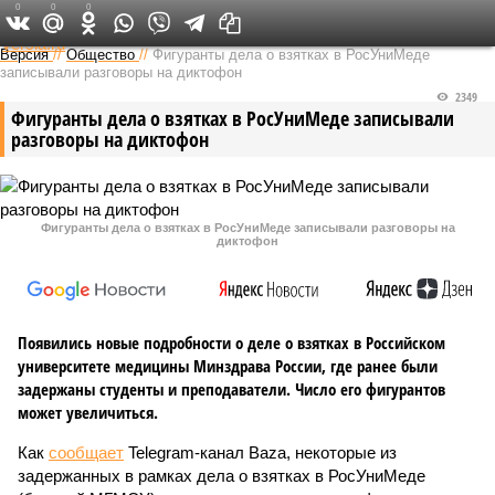
0
0
0
Федеральный выпуск
Версия
//
Общество
//
Фигуранты дела о взятках в РосУниМеде
записывали разговоры на диктофон
2349
Фигуранты дела о взятках в РосУниМеде записывали
разговоры на диктофон
Фигуранты дела о взятках в РосУниМеде записывали разговоры на
диктофон
Появились новые подробности о деле о взятках в Российском
университете медицины Минздрава России, где ранее были
задержаны студенты и преподаватели. Число его фигурантов
может увеличиться.
Как
сообщает
Telegram-канал Baza, некоторые из
задержанных в рамках дела о взятках в РосУниМеде